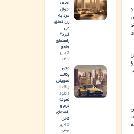
نصف
و
اموال
مرد به
ن
زن تعلق
ی
می
ی
گیرد؟
راهنمای
جامع
3 روز
ل
پیش
ا
متن
ر
وکالت
تعویض
پلاک |
دانلود
نمونه
فرم و
ن
راهنمای
.
کامل
ه
4 روز
پیش