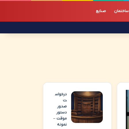
ساختمان
صنایع
درخواس
ت
صدور
دستور
موقت –
نمونه