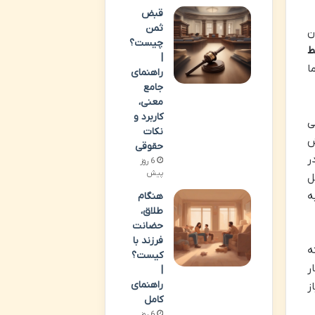
قبض
ثمن
ا عنوان
چیست؟
ط
|
ا
راهنمای
جامع
معنی،
کاربرد و
یلی
نکات
خش
حقوقی
ی در
6 روز
پیش
مل
ه
هنگام
طلاق،
حضانت
فرزند با
ه
کیست؟
ر
|
راهنمای
ز
کامل
6 روز