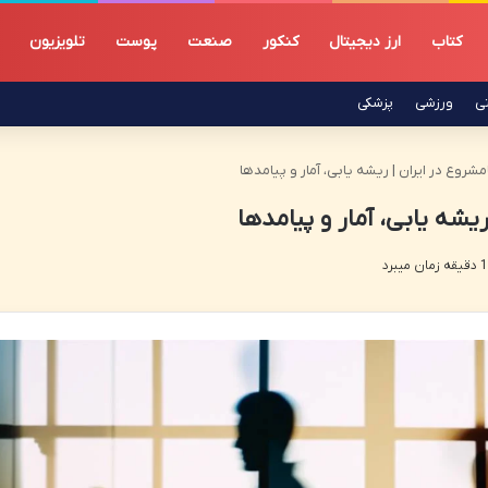
کتاب
ارز دیجیتال
کنکور
صنعت
پوست
تلویزیون
تی
ورزشی
پزشکی
شروع در ایران | ریشه یابی، آمار و پیامدها
یشه یابی، آمار و پیامدها