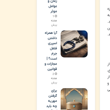
زمان و
عوامل
ه
موثر
ه
1
هفته
.
پیش
ن
آیا همراه
.
داشتن
اسپری
فلفل
جرم
است؟ |
ز
مجازات و
قوانین
،
2
ز
هفته
و
پیش
ی
برای
گرفتن
مهریه
چه باید