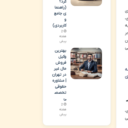
کرد؟
(راهنما
ی
ی جامع
،
و
ه
کاربردی)
2
ر
هفته
ن
پیش
ی
بهترین
وکیل
فروش
مال غیر
ه
در تهران
ی
| مشاوره
حقوقی
تخصص
ی
2
هفته
،
پیش
ی