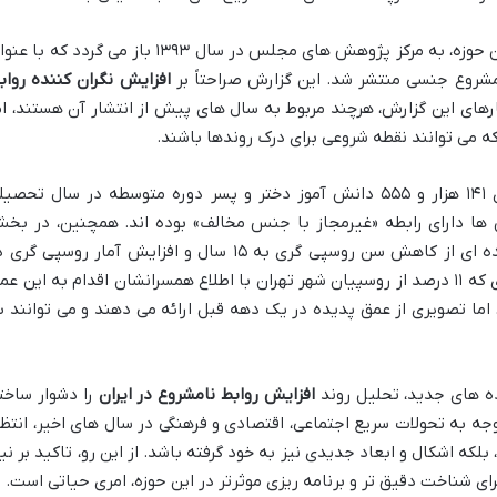
برای مثال، یکی از مستندترین گزارشات در این حوزه، به مرکز پژوهش های مجلس در سال ۱۳۹۳ باز می گردد که ب
امشروع جنسی منتشر شد. این گزارش صراحتاً بر
افزایش نگران کننده رواب
ارهای این گزارش، هرچند مربوط به سال های پیش از انتشار آن هستند، ام
 می توانند نقطه شروعی برای درک روندها باشند.
بر اساس این گزارش، نتایج تحقیقی بر روی ۱۴۱ هزار و ۵۵۵ دانش آموز دختر و پسر دوره متوسطه در سال تحص
 داد که ۷۴.۳ درصد از آن ها دارای رابطه «غیرمجاز با جنس مخالف» بوده اند. همچنین، در ب
دیگری از این گزارش به آمارهای نگران کننده ای از کاهش سن روسپی گری به ۱۵ سال و افزایش آمار روسپی گر
میان زنان متأهل اشاره شده بود، به گونه ای که ۱۱ درصد از روسپیان شهر تهران با اطلاع همسرانشان اقدام به این ع
، اما تصویری از عمق پدیده در یک دهه قبل ارائه می دهند و می توانند ب
ده های جدید، تحلیل روند
افزایش روابط نامشروع در ایران
را دشوار ساخت
ه به تحولات سریع اجتماعی، اقتصادی و فرهنگی در سال های اخیر، انتظا
لکه اشکال و ابعاد جدیدی نیز به خود گرفته باشد. از این رو، تاکید بر نیا
ی شناخت دقیق تر و برنامه ریزی موثرتر در این حوزه، امری حیاتی است.