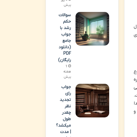
پیش
سوالات
حکم
ل
رشد با
جواب
ی
جامع
(دانلود
PDF
رایگان)
1
ع
هفته
پیش
ه
جواب
ی
رای
.
تجدید
ا
نظر
و
چقدر
طول
میکشد؟
| مدت