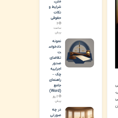
متن،
شرایط و
نکات
حقوقی
3
ساعت
پیش
نمونه
دادخواس
ت
تقاضای
صدور
اجراییه
چک –
راهنمای
ی
جامع
(Word)
،
2 روز
ی
پیش
ن
در چه
صورتی