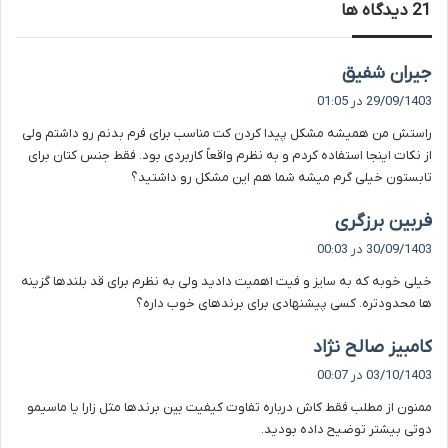
‫21 دیدگاه ها
گ
جیران شفیق
ف
29/09/1403 در 01:05
ت
راستش من همیشه مشکل پیدا کردن کت مناسب برای فرم بدنم رو داشتم ولی
:
از نکات اینجا استفاده کردم و به نظرم واقعاً کاربردی بود. فقط جنس کتان برای
تابستون خیلی گرم میشه شما هم این مشکل رو داشتید؟
گ
فربین برزگری
ف
30/09/1403 در 00:03
ت
خیلی خوبه که به سایز و فیت اهمیت دادید ولی به نظرم برای قد بلندها گزینه
:
ها محدودتره. کسی پیشنهادی برای برندهای خوب داره؟
گ
کامبیز صالح نژاد
ف
03/10/1403 در 00:07
ت
ممنون از مطلب فقط کاش درباره تفاوت کیفیت بین برندها مثل زارا یا ماسیمو
:
دوتی بیشتر توضیح داده بودید.