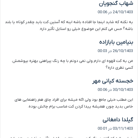
گ
شهاب گنجویان
ف
24/10/1403 در 00:06
ت
یه نکته که شاید اینجا جا افتاده باشه اینه که آستین کت باید چقدر کوتاه یا بلند
:
باشه؟ حس می کنم این موضوع خیلی رو استایل تأثیر داره.
گ
بنیامین بابازاده
ف
26/10/1403 در 00:03
ت
من یه کت قهوه ای دارم ولی نمی دونم با چه رنگ پیراهنی بهتره بپوشمش.
:
کسی نظری داره؟
گ
خجسته کیانی مهر
ف
30/10/1403 در 00:06
ت
این مطلب خیلی جامع بود ولی اگه میشه برای افراد چاق هم راهنمایی های
:
خاص بدید چون همیشه پیدا کردن کت مناسب برام چالش بوده.
گ
گیلدا دامغانی
ف
03/11/1403 در 00:01
ت