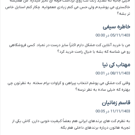
خیلی جالبه که گفتید رنگ کت روی برداشت حرفه ای تأثیر میذاره. من همیشه
:
خاکستری می پوشیدم ولی حس می کنم زیادی معمولیه. چکار کنم استایل خاص
تر بشه؟
گ
خاطره سیفی
ف
05/11/1403 در 00:00
ت
من با خرید آنلاین کت مشکل دارم اکثراً سایز درست در نمیاد. کسی فروشگاهی
:
رو می شناسه که بشه با خیال راحت خرید کرد؟
گ
مهتاب کی نیا
ف
08/11/1403 در 00:01
ت
وقتی کت مشکی می پوشم انتخاب پیراهن و کراوات برام سخته. به نظرتون چی
:
بهتره که خیلی ساده به نظر نرسه؟
گ
قاسم زمانیان
ف
11/11/1403 در 00:05
ت
به نظرم کت های برندهای ایرانی هم بعضاً کیفیت خوبی دارن. کاش یکی از
:
تجربه هاتون درباره برندهای داخلی هم بگه.