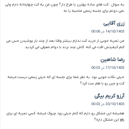
یه سوال : کت های ساده بهترن یا طرح دار؟ چون من یه کت چهارخانه دارم ولی
:
نمی دونم برای جلسه رسمی مناسبه یا نه.
گ
زری آقایی
ف
14/10/1403 در 00:06
ت
من تجربه خوبی از خرید کت ندارم بیشتر وقتا بعد از چند بار پوشیدن حس می
:
کنم کیفیتش افت می کنه. کاش چند برند با دوام معرفی می کردید.
گ
رضا شاهین
ف
17/10/1403 در 00:03
ت
خیلی نکات خوبی بود. به نظر شما برای جلسه ای که خیلی رسمی نیست میشه
:
کت و جین رو با هم ست کرد؟
گ
آرزو کریم بیگی
ف
20/10/1403 در 00:02
ت
همیشه این مشکل رو دارم که کتم خیلی زود چروک میشه. کسی تجربه ای برای
:
رفع این مشکل داره؟