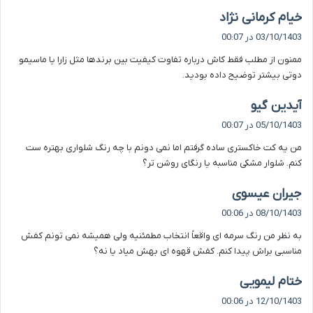
گ
خیام کرمانی نژاد
ف
03/10/1403 در 00:07
ت
ممنون از مطلب فقط کاش درباره تفاوت کیفیت بین برندها مثل زارا یا ماسیمو
:
دوتی بیشتر توضیح داده بودید.
گ
آیدین گیو
ف
05/10/1403 در 00:07
ت
من یه کت خاکستری ساده گرفتم اما نمی دونم با چه رنگ شلواری بهتره ست
:
کنم. شلوار مشکی مناسبه یا رنگای روشن تر؟
گ
جیران عیسوی
ف
08/10/1403 در 00:06
ت
به نظر من رنگ سرمه ای واقعاً انتخاب مطمئنیه ولی همیشه نمی تونم کفش
:
مناسبی براش پیدا کنم. کفش قهوه ای بهش میاد یا نه؟
گ
ختام لیمویی
ف
12/10/1403 در 00:06
ت