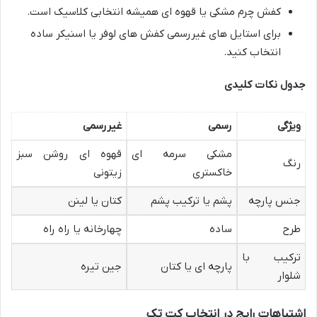
کفش چرم مشکی یا قهوه ای همیشه انتخابی کلاسیک است.
برای استایل های غیررسمی کفش های لوفر یا اسنیکر ساده
انتخاب کنید.
جدول نکات کلیدی
ویژگی
رسمی
غیررسمی
مشکی سرمه ای
قهوه ای روشن سبز
رنگ
خاکستری
زیتونی
جنس پارچه
پشم یا ترکیب پشم
کتان یا لینن
طرح
ساده
چهارخانه یا راه راه
ترکیب با
پارچه ای یا کتان
جین تیره
شلوار
اشتباهات رایج در انتخاب کت تک