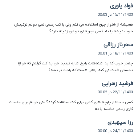
گ
فواد یاوری
ف
15/11/1403 در 00:03
ت
همیشه از شلوار جین استفاده می کنم ولی با کت رسمی نمی دونم ترکیبش
:
خوب میشه یا نه. کسی تجربه ای تو این زمینه داره؟
گ
سحرناز رزاقی
ف
18/11/1403 در 00:01
ت
چقدر خوب که به اشتباهات رایج اشاره کردید. من یه کت گرفتم که موقع
:
نشستن اذیت می کنه. راهی هست که راحت تر بشه؟
گ
فرشید زهرایی
ف
22/11/1403 در 00:02
ت
کسی تا حالا از پارچه های کشی برای کت استفاده کرده؟ نمی دونم برای جلسات
:
کاری رسمی مناسبه یا نه.
گ
رزا سپهبدی
ف
24/11/1403 در 00:00
ت