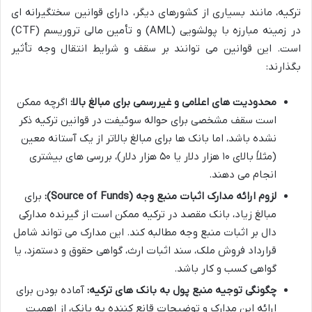
ترکیه، مانند بسیاری از کشورهای دیگر، دارای قوانین سختگیرانه ای
در زمینه مبارزه با پولشویی (AML) و تأمین مالی تروریسم (CTF)
است. این قوانین می توانند بر سقف و شرایط انتقال وجه تأثیر
بگذارند:
محدودیت های اعلامی و غیررسمی برای مبالغ بالا:
اگرچه ممکن
است سقف مشخصی برای حواله سوئیفت در قوانین ترکیه ذکر
نشده باشد، اما بانک ها برای مبالغ بالاتر از یک آستانه معین
(مثلاً بالای ۱۰ هزار دلار یا ۵۰ هزار دلار)، بررسی های بیشتری
انجام می دهند.
لزوم ارائه مدارک اثبات منبع وجه (Source of Funds):
برای
مبالغ زیاد، بانک مقصد در ترکیه ممکن است از گیرنده مدارکی
دال بر اثبات منبع وجه مطالبه کند. این مدارک می تواند شامل
قرارداد فروش ملک، سند اثبات ارث، گواهی حقوق و دستمزد، یا
گواهی کسب و کار باشد.
چگونگی توجیه منبع پول به بانک های ترکیه:
آماده بودن برای
ارائه این مدارک و توضیحات قانع کننده به بانک، از اهمیت