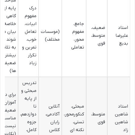
مباحث
درک
پایه ای
مفهوم
گاهی
جامع،
ابیات،
خلاصه
استاد
ضعیف،
مفهوم
(موسسات
تعامل
بیان می
علیرضا
متوسط،
محور،
مختلف)
خوب،
شوند (نیا
بدیع
قوی
تعاملی
تمرین و
به تلاش
تکرار
بیشتر
زیاد
ضعیف
ها)
تدریس
مبحثی و
برای دان
از پایه
آموزان
استاد
مبحثی،
آنلاین
تا
ضعیف
شاهین
متوسط،
کنکورمحور،
آکادمی،
دوازدهم،
مناسب
شاهین
قوی
تستی،
رایان
جزوه
نیست
زاد
نکته ای
کلاس
کامل،
(نکات