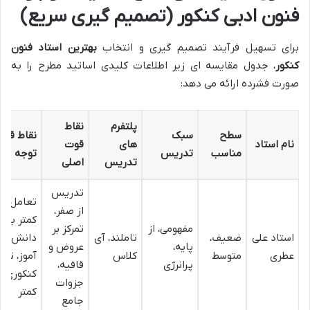
فنون ادبی کنکور (تصمیم گیری سریع)
برای تسهیل فرآیند تصمیم گیری و انتخاب
بهترین استاد فنون
کنکور
، جدول مقایسه ای زیر اطلاعات کلیدی اساتید مطرح را به
صورت فشرده ارائه می دهد:
پلتفرم
نقاط
سطح
سبک
نقاط قاب
نام استاد
های
قوت
مناسب
تدریس
توجه
تدریس
اصلی
تدریس
تعامل
از صفر،
کمتر با
مفهومی، از
تمرکز بر
استاد علی
ضعیف،
تاملند، آی
دانش
پایه،
عروض و
عطری
متوسط
کلاس
آموز، تس
پرانرژی
قافیه،
کنکوری
جزوات
کمتر
جامع