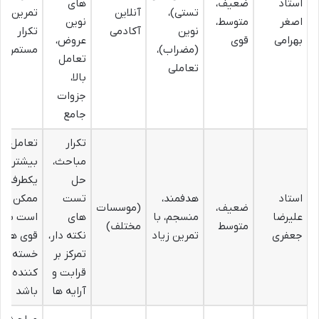
استاد
ضعیف،
های
تستی)،
آنلاین
تمرین و
اصغر
متوسط،
نوین
نوین
آکادمی
تکرار
بهرامی
قوی
عروض،
(مضراب)،
مستمر
تعامل
تعاملی
بالا،
جزوات
جامع
تکرار
تعامل
مباحث،
بیشتر
حل
یکطرفه،
استاد
هدفمند،
تست
ممکن
ضعیف،
(موسسات
علیرضا
منسجم، با
های
است برای
متوسط
مختلف)
جعفری
تمرین زیاد
نکته دار،
قوی ها
تمرکز بر
خسته
قرابت و
کننده
آرایه ها
باشد