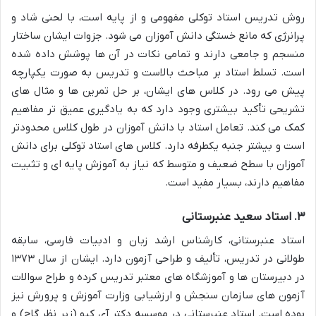
روش تدریس استاد توکلی مفهومی و از پایه است، با لحنی شاد و
پرانرژی که مانع خستگی دانش آموزان می شود. جزوات ایشان ساختار
منسجم و جامعی دارند و تمامی نکات در آن ها پوشش داده شده
است. تسلط استاد بر مباحث بالاست و تدریس به صورت یکپارچه
پیش می رود. در کلاس های ایشان، بر حل تمرین ها و مثال های
تشریحی تأکید بیشتری وجود دارد که به یادگیری عمیق تر مفاهیم
کمک می کند. تعامل استاد با دانش آموزان در طول کلاس محدودتر
است و بیشتر جنبه یکطرفه دارد. کلاس های استاد توکلی برای دانش
آموزان با سطح ضعیف و متوسط که نیاز به آموزش پایه ای و تثبیت
مفاهیم دارند، بسیار مفید است.
۳. استاد سعید عنبرستانی
استاد عنبرستانی، کارشناس ارشد زبان و ادبیات فارسی، سابقه
طولانی در تدریس، تألیف و طراحی آزمون دارد. ایشان از سال ۱۳۷۳
در دبیرستان ها و آموزشگاه های معتبر تدریس کرده و طراح سوالات
آزمون های سازمان سنجش و ارزشیابی وزارت آموزش و پرورش نیز
بوده است. استاد عنبرستانی در موسسه دکتر آی کیو (زیر نظر گاج) و