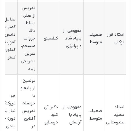
تدریس
از صفر،
تعامل
تسلط
کمتر با
مفهومی، از
بالا،
استاد فراز
ضعیف،
دانش
پایه، شاد
کلاسینو
جزوات
توکلی
متوسط
آموز، تس
و پرانرژی
منسجم،
کنکوری
تمرین
کمتر
تشریحی
زیاد
توضیح
از پایه و
با
جو
حوصله،
غیرکنکور
استاد
مفهومی، از
دکتر آی
ضعیف،
تدریس
نیاز به
سعید
پایه، با
کیو،
متوسط
آفلاین
دوره جمع
عنبرستانی
آرامش
درسلایو
در
بندی