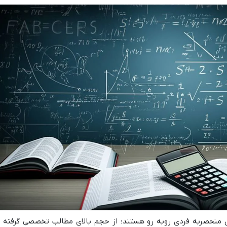
یاضی 1404 با چالش های منحصربه فردی روبه رو هستند؛ از حجم بالای مطالب تخصصی گرفته ت