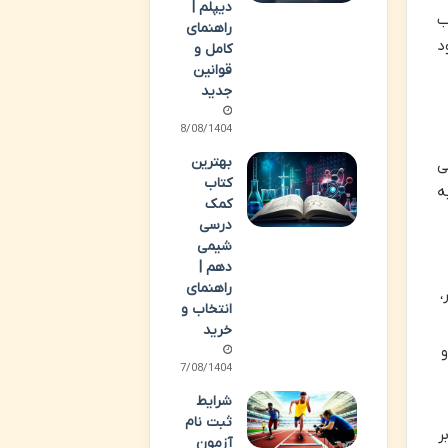
دیپلم |
ب
راهنمای
د
کامل و
قوانین
جدید
18/08/1404
بهترین
ی
کتاب
ه
کمک
درسی
شیمی
دهم |
راهنمای
،
انتخاب و
خرید
و
17/08/1404
شرایط
ثبت نام
ر
آزمون