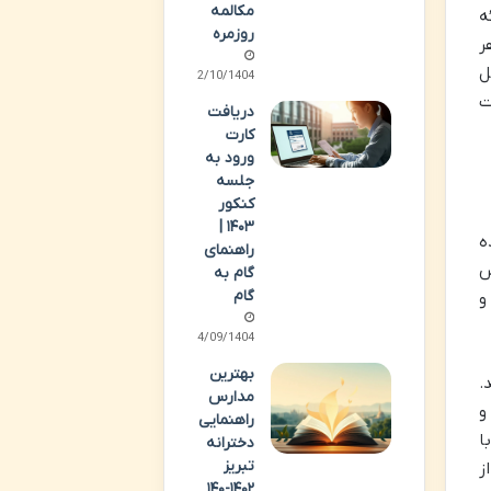
مکالمه
ه
روزمره
ر
ل
02/10/1404
ت
دریافت
کارت
ورود به
جلسه
کنکور
۱۴۰۳ |
ه
راهنمای
روس
گام به
گام
و
24/09/1404
بهترین
.
مدارس
و
راهنمایی
ا
دخترانه
تبریز
ز
۱۴۰۲-۱۴۰