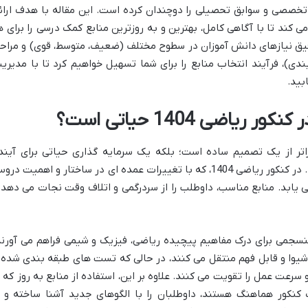
خصصی و سوابق تحصیلی را دوچندان کرده است. این مقاله با هدف ارائ
ند تا با آگاهی کامل، بهترین و به روزترین منابع کمک درسی را برای ه
یق نیازهای دانش آموزان در سطوح مختلف (ضعیف، متوسط، قوی) و مراح
دی)، فرآیند انتخاب منابع را برای شما تسهیل خواهیم کرد تا با مدیری
بید.
یاضی 1404 حیاتی است؟
راتر از یک تصمیم ساده است؛ بلکه یک سرمایه گذاری حیاتی برای آیند
تحصیلی و شغلی داوطلبان محسوب می شود. در کنکور ریاضی 1404، که با تغییرات عمده ای در ساختار و اهمیت د
 یابد. منابع مناسب، داوطلب را از سردرگمی و اتلاف وقت نجات می دهد 
منسجمی برای درک مفاهیم پیچیده ریاضی، فیزیک و شیمی فراهم می آورند
 شیوا و قابل فهم منتقل می کنند، در حالی که تست های طبقه بندی شده 
عت عمل را تقویت می کنند. علاوه بر این، استفاده از منابع به روز که ب
نکور هماهنگ هستند، داوطلبان را با الگوهای جدید آشنا ساخته و ا