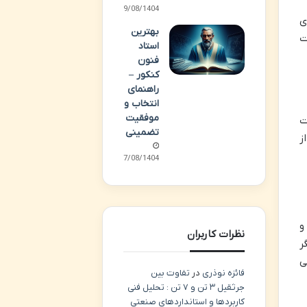
09/08/1404
ی
بهترین
ت
استاد
فنون
کنکور –
راهنمای
انتخاب و
موفقیت
ت
تضمینی
ز
07/08/1404
و
نظرات کاربران
ر
ی
فائزه نوذری
در
تفاوت بین
جرثقیل ۳ تن و ۷ تن : تحلیل فنی
کاربردها و استانداردهای صنعتی