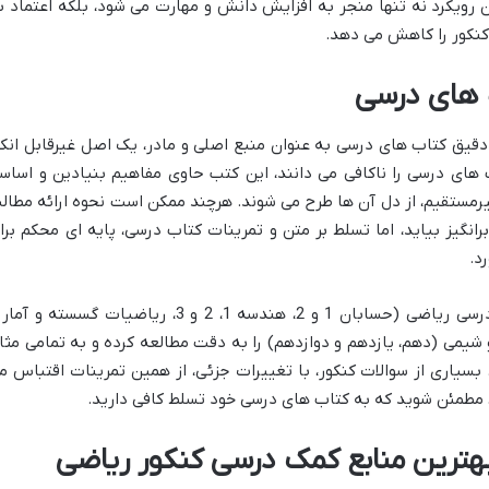
 رویکرد نه تنها منجر به افزایش دانش و مهارت می شود، بلکه اعتماد ب
 کنکور را کاهش می دهد.
 های درسی
دقیق کتاب های درسی به عنوان منبع اصلی و مادر، یک اصل غیرقابل انکا
 های درسی را ناکافی می دانند، این کتب حاوی مفاهیم بنیادین و اساس
یرمستقیم، از دل آن ها طرح می شوند. هرچند ممکن است نحوه ارائه مطال
نگیز بیاید، اما تسلط بر متن و تمرینات کتاب درسی، پایه ای محکم برا
د.
ضروری است داوطلبان رشته ریاضی، کتب درسی ریاضی (حسابان 1 و 2، هندسه 1، 2 و 3، ریاضیات گسسته و 
 شیمی (دهم، یازدهم و دوازدهم) را به دقت مطالعه کرده و به تمامی مثا
بسیاری از سوالات کنکور، با تغییرات جزئی، از همین تمرینات اقتباس م
، مطمئن شوید که به کتاب های درسی خود تسلط کافی دارید.
بهترین منابع کمک درسی کنکور ریاضی