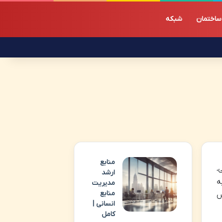
ساختمان
شبکه
منابع
ی،
ارشد
ه
مدیریت
منابع
س
انسانی |
کامل