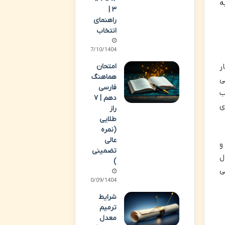
ه
۳ |
راهنمای
انتخاب
07/10/1404
امتحان
ر
هماهنگ
ی
فارسی
ب
دهم | ۷
ی
راز
طلایی
(نمره
عالی
آمار و
تضمینی
ل
)
ی
20/09/1404
شرایط
ترمیم
معدل