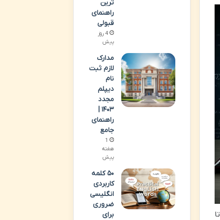
ترین
راهنمای
قبولی
4 روز
پیش
مدارک
لازم ثبت
نام
دیپلم
مجدد
۱۴۰۳ |
راهنمای
جامع
1
هفته
پیش
۵۰ کلمه
کاربردی
انگلیسی
ضروری
ا
برای