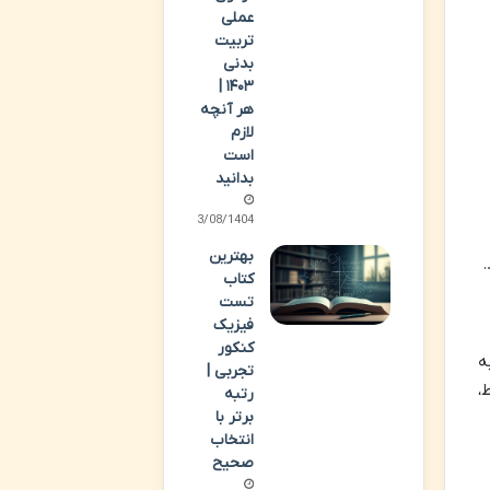
عملی
تربیت
بدنی
۱۴۰۳ |
هر آنچه
لازم
است
بدانید
13/08/1404
بهترین
.
کتاب
تست
فیزیک
کنکور
ه
تجربی |
،
رتبه
برتر با
انتخاب
صحیح