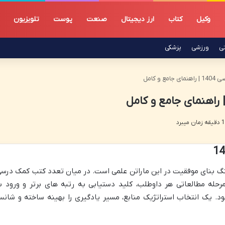
وکیل
کتاب
ارز دیجیتال
صنعت
پوست
تلویزیون
تی
ورزشی
پزشکی
 و کامل
ب بهترین منابع کنکور ریاضی 1404، سنگ بنای موفقیت در این ماراتن علمی است. در میان تعدد کتب کمک درس
حله مطالعاتی هر داوطلب، کلید دستیابی به رتبه های برتر و ورود ب
. یک انتخاب استراتژیک منابع، مسیر یادگیری را بهینه ساخته و شان