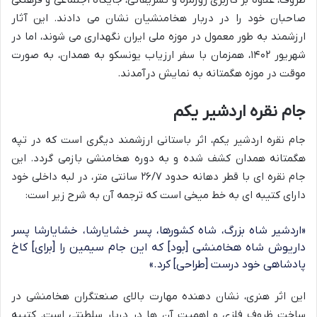
صاحبان خود را در دربار هخامنشیان نشان می دادند. این آثار
ارزشمند به طور معمول در موزه ملی ایران نگهداری می شوند، اما در
شهریور ۱۴۰۲، همزمان با سفر ارزیاب یونسکو به همدان، به صورت
موقت در موزه هگمتانه به نمایش درآمدند.
جام نقره اردشیر یکم
جام نقره اردشیر یکم، اثر باستانی ارزشمند دیگری است که در تپه
هگمتانه همدان کشف شده و به دوره هخامنشی بازمی گردد. این
جام نقره ای با قطر دهانه حدود ۲۶/۷ سانتی متر، در لبه داخلی خود
دارای کتیبه ای به خط میخی است که ترجمه آن به شرح زیر است:
«اردشیر شاه بزرگ، شاه کشورها، پسر خشایارشا، خشایارشا پسر
داریوش شاه هخامنشی [بود] که این جام سیمین را [برای] کاخ
پادشاهی خود درست [طراحی] کرد.»
این اثر هنری، نشان دهنده مهارت بالای صنعتگران هخامنشی در
ساخت ظروف فلزی و اهمیت آن ها در دربار سلطنتی است. کتیبه