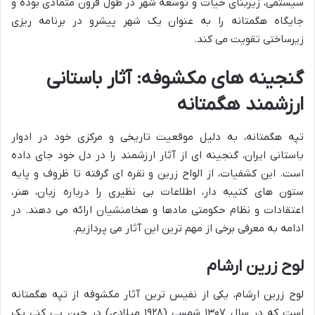
سیستمی، زیربنای حیات و توسعه شهر در طول قرون متمادی بوده و
جایگاه هگمتانه را به عنوان یک شهر پیشرو در برنامه ریزی
زیرساختی تقویت می کند.
گنجینه های مکشوفه: آثار باستانی
ارزشمند هگمتانه
تپه هگمتانه، به دلیل موقعیت تاریخی و مرکزی خود در ادوار
باستانی ایران، گنجینه ای از آثار ارزشمند را در دل خود جای داده
است. این کشفیات، از الواح زرین و نقره ای گرفته تا ظروف و پایه
ستون های کتیبه دار، اطلاعات بی نظیری را درباره زبان، هنر،
اعتقادات و نظام حکومتی مادها و هخامنشیان ارائه می دهند. در
ادامه به معرفی برخی از مهم ترین این آثار می پردازیم.
لوح زرین ارشام
لوح زرین ارشام، یکی از نفیس ترین آثار مکشوفه از تپه هگمتانه
است که در سال ۱۳۰۷ شمسی (۱۹۲۸ میلادی) در حین پی کنی یک