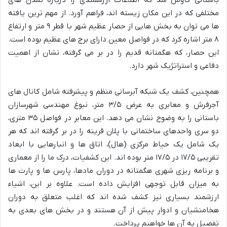
باستانی کاوش شد که اطلاعات ارزشمندی را درباره تمدن های
مختلفی که در این مکان زیسته اند، فراهم آورد. از مهم ترین یافته
ها می توان به بخش هایی از حصار عظیم شهر با قطر ۹ متر و ارتفاع
۸ متر اشاره کرد که در فواصل معین دارای برج های عظیم بوده است.
این حصار، که هگمتانه قدیم را در بر می گرفته، نشان از اهمیت
دفاعی و استراتژیک شهر دارد.
همچنین، کشف یک شبکه آبرسانی منظم و پیشرفته شامل کانال های
آجرفرش و معابری به عرض ۳/۵ متر، نبوغ مهندسی شهرسازان
باستانی را به وضوح نشان می دهد. این معابر در فواصل ۳۵ متری،
دو سری واحدهای ساختمانی با پلان قرینه را در بر گرفته اند که هر
یک شامل یک حیاط مرکزی (هال)، اتاق ها و انبارهایی با ابعاد
تقریبی ۱۷/۵ در ۱۷/۵ متر بوده اند. این کشفیات، درک ما را از معماری
و برنامه ریزی شهری هگمتانه در دوران مادها، پارس ها و پارت ها
به میزان قابل توجهی افزایش داده است. علاوه بر این، اشیاء
ارزشمند بسیاری نیز کشف شده اند که اغلب متعلق به دوران
هخامنشیان و ادوار پیش از آن هستند و در بخش های بعدی به
تفصیل به آن ها خواهیم پرداخت.