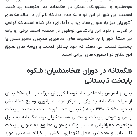
هوخشتره و ایشتوویگو، همگی در هگمتانه به حکومت پرداختند.
اهمیت این شهر در این دوره به حدی بود که نام آن در سالنامه های
آشوریان نیز به عنوان «مادای» یا «آمادای» ذکر شده است، که گواهی
بر قدرت و نفوذ این پادشاهی نوظهور در منطقه است. برخی روایات
نیز منشأ شهر را به شخصیت های اساطیری همچون سمیرامیس یا
جمشید نسبت می دهند که خود بیانگر قدمت و ریشه های عمیق
این مکان در اسطوره های ایرانی است.
هگمتانه در دوران هخامنشیان: شکوه
پایتخت تابستانی
پس از انقراض پادشاهی ماد توسط کوروش بزرگ در سال ۵۵۰ پیش
از میلاد، هگمتانه به یکی از مراکز مهم امپراتوری وسیع هخامنشی
(حدود ۵۵۰ تا ۳۳۰ پ.م.) تبدیل شد. اگرچه تخت جمشید پایتخت
رسمی و شوش پایتخت زمستانی هخامنشیان بود، هگمتانه به دلیل
موقعیت جغرافیایی مناسب و آب و هوای مطبوع، به عنوان پایتخت
تابستانی و همچنین محل نگهداری بخشی از خزانه سلطنتی مورد