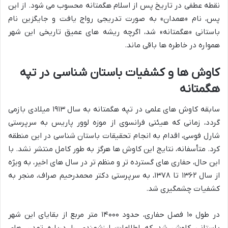
نقطه عطفی در تاریخ پس از اسلام هگمتانه محسوب می شود. از این
پس، نام «همدان» به صورت تدریجی رواج یافت و جایگزین نام
باستانی «هگمتانه» شد، اگرچه ریشه های عمیق تاریخی این شهر
همواره در خاطره ها باقی ماند.
کاوش ها و کشفیات باستان شناسی در تپه
هگمتانه
سابقه کاوش های علمی در تپه هگمتانه به سال ۱۹۱۳ میلادی بازمی
گردد، زمانی که هیئتی فرانسوی از موزه لوور پاریس به سرپرستی
شارل فوسی، اقدام به انجام تحقیقات باستان شناسی در این منطقه
کرد. متأسفانه، نتایج این کاوش ها هرگز به طور کامل منتشر نشد. با
این حال، حفاری های گسترده تر و منظم تر در سال های اخیر، به ویژه
از سال ۱۳۶۲ تا ۱۳۷۸، به سرپرستی دکتر محمدرحیم صراف، منجر به
کشفیات چشمگیری شد.
در طول ۱۰ فصل حفاری، حدود ۱۴۰۰۰ متر مربع از بقایای این شهر