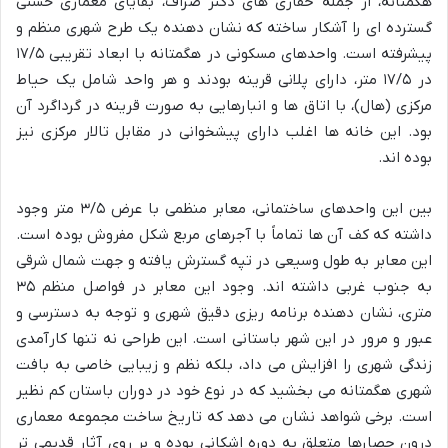
هگمتانه، از جمله حفاری های دکتر صراف، بقایای معماری خشتی
گسترده ای را آشکار ساخته که نشان دهنده یک طرح شهری منظم و
پیشرفته است. واحدهای مسکونی در هگمتانه با ابعاد تقریبی ۱۷/۵
در ۱۷/۵ متر، دارای پلانی قرینه بودند و هر واحد شامل یک حیاط
مرکزی (هال)، با اتاق ها و انبارهایی به صورت قرینه در گرداگرد آن
بود. این خانه ها اغلب دارای پیشخوانی در مقابل تالار مرکزی نیز
بوده اند.
بین این واحدهای ساختمانی، معابر منظمی با عرض ۳/۵ متر وجود
داشته که کف آن ها تماماً با آجرهای مربع شکل مفروش بوده است.
این معابر به طول وسیعی در تپه گسترش یافته و جهت شمال شرقی
به جنوب غربی داشته اند. وجود این معابر در فواصل منظم ۳۵
متری، نشان دهنده برنامه ریزی دقیق شهری و توجه به دسترسی و
عبور و مرور در این شهر باستانی است. این طراحی نه تنها کارآمدی
زندگی شهری را افزایش می داد، بلکه نظم و زیبایی خاصی به بافت
شهری هگمتانه می بخشید که در نوع خود در دوران باستان کم نظیر
است. برخی شواهد نشان می دهد که تاریخ ساخت مجموعه معماری
درون حصارها متعلق به دوره اشکانی بوده و بر روی آثار قدیمی تر