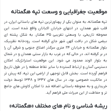
موقعیت جغرافیایی و وسعت تپه هگمتانه
تپه هگمتانه، به عنوان یکی از پهناورترین تپه های باستانی ایران، در
قلب شهر همدان، در انتهای خیابان اکباتان واقع شده است. این
محوطه تاریخی، با وسعتی تقریبی ۳۵ هکتار، به شکل پشته ای
بیضی شکل در بافت کهن شهر جای گرفته است. رودخانه نظربیک،
بلوار هگمتانه و خیابان ۲۴ متری سرگذر اضلاع جنوبی و شرقی آن را
در بر گرفته اند، در حالی که در غرب به بازار سنتی همدان و در شمال
به بلوار الوند محدود می شود. این موقعیت استراتژیک، امکان
دسترسی آسان و ارتباط گسترده با سایر نقاط منطقه را در طول تاریخ
فراهم آورده است. بخش قابل توجهی از اراضی این تپه، که پیش تر
در مالکیت خصوصی بود، در سال های ۱۳۴۷ و ۱۳۴۸ توسط دولت
خریداری و به محوطه باستانی اضافه شد تا امکان کاوش های جامع
تر و حفاظت از این میراث ملی فراهم آید.
ریشه شناسی و نام های مختلف «هگمتانه»