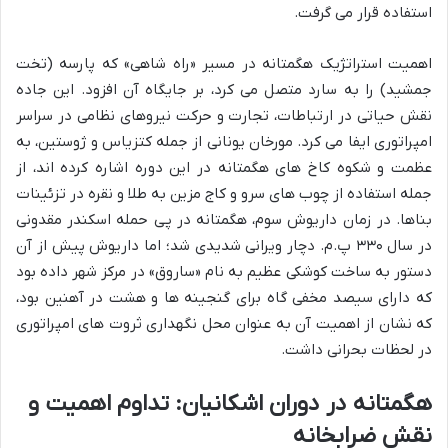
استفاده قرار می گرفت.
اهمیت استراتژیک هگمتانه در مسیر «راه شاهی» که پارسه (تخت
جمشید) را به سارد متصل می کرد، بر جایگاه آن افزود. این جاده
نقش حیاتی در ارتباطات، تجارت و حرکت نیروهای نظامی در سراسر
امپراتوری ایفا می کرد. مورخان یونانی از جمله کتزیاس و ژوستین، به
عظمت و شکوه کاخ های هگمتانه در این دوره اشاره کرده اند، از
جمله استفاده از چوب های سرو و کاج مزین به طلا و نقره در تزئینات
بناها. در زمان داریوش سوم، هگمتانه در پی حمله اسکندر مقدونی
در سال ۳۳۰ پ.م. دچار ویرانی شدیدی شد؛ اما داریوش پیش از آن
دستور به ساخت کوشکی عظیم به نام «ساروق» در مرکز شهر داده بود
که دارای سیصد مخفی گاه برای گنجینه ها و هشت در آهنین بود،
که نشان از اهمیت آن به عنوان محل نگهداری ثروت های امپراتوری
در لحظات بحرانی داشت.
هگمتانه در دوران اشکانیان: تداوم اهمیت و
نقش ضرابخانه