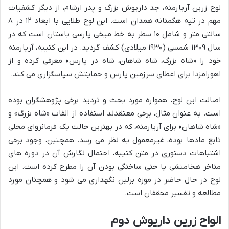
لوح زرین آریارمنه، جد داریوش بزرگ و پدر ارشام، از دیگر کشفیات
مهم در تپه هگمتانه همدان است. این لوح طلایی با ابعاد ۱۲ در ۸
سانتی متر و شامل ۱۰ سطر به خط میخی پارسی باستان است که در
سال ۱۳۰۹ شمسی (۱۹۳۰ میلادی) کشف گردید. در این کتیبه، آریارمنه
خود را «شاه بزرگ، شاه شاهان، شاه در پارس» معرفی کرده و از
اهورامزدا برای اعطای سرزمین پارس و حمایتش سپاسگزاری می کند.
اصالت این لوح، همواره مورد بحث و تردید برخی پژوهشگران بوده
است. به عنوان مثال، برخی معتقدند استفاده از القاب «شاه بزرگ» و
«شاه شاهان» برای آریارمنه، که در بهترین حالت یک فرمانروای محلی
تابع مادها بوده، غیرمعمول به نظر می رسد. همچنین، وجود برخی
اشتباهات دستوری در متن کتیبه، احتمال نگارش آن در دوره های
متاخر هخامنشی یا حتی ساختگی بودن آن را مطرح کرده است. این
لوح در حال حاضر در موزه برلین نگهداری می شود و همچنان مورد
مطالعه و تفسیر محققان است.
الواح زرین داریوش دوم