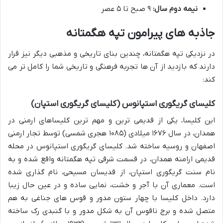
نیمه دوم سال:
۹ صبح تا ۵ عصر
جاذبه های پیرامون تپه هگمتانه
در نزدیکی تپه هگمتانه، چندین بنای تاریخی و مذهبی دیگر نیز قرار
دارند که بازدید از آن ها تجربه فرهنگی و تاریخی شما را کامل تر می
کند:
کلیسای گریگوری استپانوس (کلیسای گریگوری استپان)
این کلیسا، یکی از قدیمی ترین و مهم ترین کلیساهای ارمنی در
همدان، در سال ۱۶۷۶ میلادی (۱۰۸۵ هجری شمسی) توسط تجار ارمنی
اصفهان و روسیه ساخته شد. کلیسای گریگوری استپانوس در محله
قدیمی ارامنه همدان، در قسمت شرقی تپه هگمتانه واقع شده و به
نام سنت گریگوری استپان، از قدیسان مسیحی، نام گذاری شده
است. معماری آن با آجر و خشت، نمایی ساده و در عین حال زیبا
دارد. داخل کلیسا با چهار ستون مدور و قوس های جناغی به هم
متصل شده و برج ناقوس آن به شکل مدور و با گنبدی رک ساخته