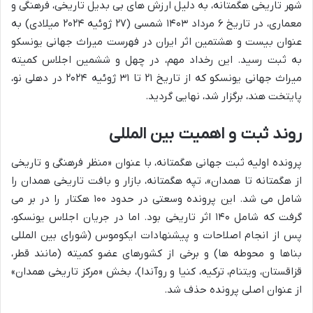
شهر تاریخی هگمتانه، به دلیل ارزش های بی بدیل تاریخی، فرهنگی و
معماری، در تاریخ ۶ مرداد ۱۴۰۳ شمسی (۲۷ ژوئیه ۲۰۲۴ میلادی) به
عنوان بیست و هشتمین اثر ایران در فهرست میراث جهانی یونسکو
به ثبت رسید. این رخداد مهم، در چهل و ششمین اجلاس کمیته
میراث جهانی یونسکو که از تاریخ ۲۱ تا ۳۱ ژوئیه ۲۰۲۴ در دهلی نو،
پایتخت هند، برگزار شد، نهایی گردید.
روند ثبت و اهمیت بین المللی
پرونده اولیه ثبت جهانی هگمتانه، با عنوان «منظر فرهنگی و تاریخی
از هگمتانه تا همدان»، تپه هگمتانه، بازار و بافت تاریخی همدان را
شامل می شد. این پرونده وسعتی در حدود ۱۰۰ هکتار را در بر می
گرفت که شامل ۱۴۰ اثر تاریخی بود. اما در جریان اجلاس یونسکو،
پس از انجام اصلاحات و پیشنهادات ایکوموس (شورای بین المللی
بناها و محوطه ها) و برخی از کشورهای عضو کمیته (مانند قطر،
قزاقستان، ویتنام، ترکیه، کنیا و روآندا)، بخش «مرکز تاریخی همدان»
از عنوان اصلی پرونده حذف شد.