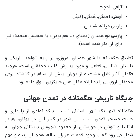
آرامی:
اَحمِتَ
ارمنی:
اَحمَتَن، هَمَتَن، اِکبَتَن
پارسی میانه:
هَمَدان
پارسی نو:
همدان (معنای «با هم بودن» یا «مجلس متحده» نیز
برای آن ذکر شده است).
تطبیق هگمتانه با شهر همدان امروزی، بر پایه شواهد تاریخی و
باستان شناسی، قطعی و مورد پذیرش غالب محققان است، هرچند
فقدان آثار قابل مشاهده از دوران پیش از اسلام در گذشته، برخی
محققان اروپایی را به ارائه مکان های جایگزین سوق داده بود.
جایگاه تاریخی هگمتانه در تمدن جهانی
هگمتانه تنها یک شهر باستانی نیست؛ بلکه نمادی از پایداری و
حیات مستمر تمدن است. این شهر در کنار آتن در یونان، رم در
ایتالیا و شوش در خوزستان، از معدود شهرهای باستانی جهان به
شمار می رود که با وجود قدمت هزاران ساله، همچنان زنده و مهم