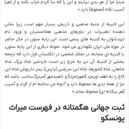
میترا مرا از هر بدی بپایند و این را که بنا کردم خراب نکند و از [هر]
آسیب نگاه [محفوظ] دارد.»
این کتیبه از جنبه مذهبی و تاریخی بسیار مهم است، زیرا نشان
دهنده تغییرات در باورهای مذهبی هخامنشیان و ورود نام
ایزدبانوان به کتیبه های رسمی است. این پایه ستون در حال حاضر
در موزه ملی ایران نگهداری می شود. نمونه دیگری از این پایه ستون،
با کتیبه ای مشابه، در تملک شخصی در انگلستان قرار دارد که ترجمه
بخشی از کتیبه آن نیز به شرح زیر است: «اردشیر شاه بزرگ، شاه
شاهان، شاه کشورها، شاه این سرزمین [پارس]، پسر داریوش شاه این
کاخ را به لطف اورمزد [اهورامزدا] و ناهیدمهر [میترا] ساخت. باشد که
مرا از همه بدی ها محفوظ دارد و آنچه من ساخته ام از گزند و آسیب
[هر بیگانه ای] محفوظ بماند.»
ثبت جهانی هگمتانه در فهرست میراث
یونسکو