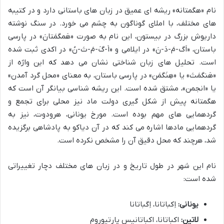
نام «هگمتانه» ریشه ای عمیق در زبان های باستانی دارد و در کتیبه
های مختلف، با املای گوناگون به چشم می خورد. در سنگ نوشته
داریوش بزرگ در بیستون، این نام به صورت «هَمگمَتانَ» در پارسی
باستان، «اَگ-مَ-دَ-نَ» در ایلامی و «اَ-گَ-مَ-تَ-نُ» در اکدی ثبت شده
است. تحلیل های زبان شناختی نشان می دهد که این واژه از
«هَنگمَتَ» یا «هِنَگمَن» در پارسی باستان، به معنای «محل گرد آمدن»
یا «انجمن»، مشتق شده است. این ریشه شناسی بیانگر آن است که
هگمتانه پیش از شکل گیری دولت ماد نیز محلی برای تجمع و
گردهمایی های مهم بوده است. مورخ یونانی، هرودوت، نیز به
گردهمایی مادها اشاره می کند که در آن دیاکو به پادشاهی برگزیده
شد، هرچند که محل دقیق آن را مشخص نکرده است.
نام این شهر در طول تاریخ و در زبان های مختلف دچار تغییراتی
شده است:
یونانی:
اِکباتانا، اِگباتانا
لاتین:
اکباتانا، اکباتانیس پارتيوروم