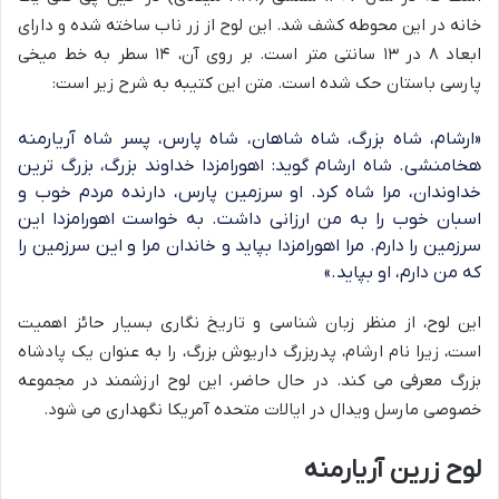
خانه در این محوطه کشف شد. این لوح از زر ناب ساخته شده و دارای
ابعاد ۸ در ۱۳ سانتی متر است. بر روی آن، ۱۴ سطر به خط میخی
پارسی باستان حک شده است. متن این کتیبه به شرح زیر است:
«ارشام، شاه بزرگ، شاه شاهان، شاه پارس، پسر شاه آریارمنه
هخامنشی. شاه ارشام گوید: اهورامزدا خداوند بزرگ، بزرگ ترین
خداوندان، مرا شاه کرد. او سرزمین پارس، دارنده مردم خوب و
اسبان خوب را به من ارزانی داشت. به خواست اهورامزدا این
سرزمین را دارم. مرا اهورامزدا بپاید و خاندان مرا و این سرزمین را
که من دارم، او بپاید.»
این لوح، از منظر زبان شناسی و تاریخ نگاری بسیار حائز اهمیت
است، زیرا نام ارشام، پدربزرگ داریوش بزرگ، را به عنوان یک پادشاه
بزرگ معرفی می کند. در حال حاضر، این لوح ارزشمند در مجموعه
خصوصی مارسل ویدال در ایالات متحده آمریکا نگهداری می شود.
لوح زرین آریارمنه