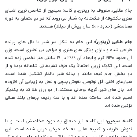
جام طلایی، معروف به ریتون، و کاسه سیمین از شاخص ترین اشیای
هنری مکشوفه از هگمتانه به شمار می روند که هر دو متعلق به دوره
هخامنشی (حدود ۵۰۰ سال پیش از میلاد) هستند.
جام طلایی (ریتون):
این جام به شکل سر شیر با بال های پرنده
طراحی شده و دارای ویژگی های هنری و طراحی بی نظیری است. وزن
آن حدود ۱۹۳۰ گرم و ابعاد آن ۲۹/۹ در ۱۹ سانتی متر تخمین زده شده
است. این تکوک زرین احتمالاً یک ظرف تشریفاتی شاهانه بوده و از
دو بخش جام قیف مانند و بدنه شیر بالدار تشکیل شده است.
شیارهای افقی، گل لوتوس، نقوش پیچی و نخل به زیبایی آن افزوده
اند. بال های شیر، گرچه توخالی هستند، از دو ورق طلا که به یکدیگر
لحیم شده اند، ساخته شده اند و با سه ردیف پرهای بلند هلالی
تزئین شده اند.
کاسه سیمین:
این کاسه نیز متعلق به دوره هخامنشی است و با
نقوش ظریف و کتیبه هایی به خط میخی مزین شده است. این
ظروف، علاوه بر کاربری روزمره و تشریفاتی، جایگاه اجتماعی و فرهنگی