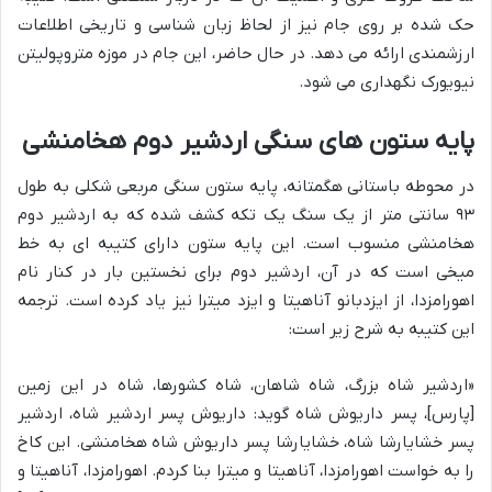
حک شده بر روی جام نیز از لحاظ زبان شناسی و تاریخی اطلاعات
ارزشمندی ارائه می دهد. در حال حاضر، این جام در موزه متروپولیتن
نیویورک نگهداری می شود.
پایه ستون های سنگی اردشیر دوم هخامنشی
در محوطه باستانی هگمتانه، پایه ستون سنگی مربعی شکلی به طول
۹۳ سانتی متر از یک سنگ یک تکه کشف شده که به اردشیر دوم
هخامنشی منسوب است. این پایه ستون دارای کتیبه ای به خط
میخی است که در آن، اردشیر دوم برای نخستین بار در کنار نام
اهورامزدا، از ایزدبانو آناهیتا و ایزد میترا نیز یاد کرده است. ترجمه
این کتیبه به شرح زیر است:
«اردشیر شاه بزرگ، شاه شاهان، شاه کشورها، شاه در این زمین
[پارس]، پسر داریوش شاه گوید: داریوش پسر اردشیر شاه، اردشیر
پسر خشایارشا شاه، خشایارشا پسر داریوش شاه هخامنشی. این کاخ
را به خواست اهورامزدا، آناهیتا و میترا بنا کردم. اهورامزدا، آناهیتا و