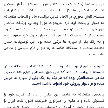
دوران مادها (حدود ۶۷۸ تا ۵۴۹ پیش از میلاد) سرآغاز تشکیل
نخستین پادشاهی متمرکز در فلات ایران بود. دیاکو، بنیان گذار این
سلسله، نقش محوری در اتحاد قبایل پراکنده ماد و انتخاب هگمتانه
به عنوان پایتخت ایفا کرد. هرودوت، مورخ یونانی، جزئیات ساختار
این شهر را به دیاکو نسبت می دهد و به وجود هفت دیوار
متحدالمرکز اشاره می کند که هر یک بر دیوار بیرونی خود مشرف بوده
و به رنگ یکی از سیاره ها تزئین شده بود. این توصیفات، نشان
دهنده عظمت و استحکام هگمتانه به عنوان مرکز سیاسی و نظامی
مادهاست.
هرودوت، مورخ برجسته یونانی، شهر هگمتانه را ساخته دیاکو
دانسته و روایت می کند که این شهر باستانی دارای هفت دیوار
دفاعی متحدالمرکز بوده که هر یک به رنگ یکی از سیاره ها مزین
شده و بر دیوار بیرونی خود اشراف داشته است.
پایتختی هگمتانه به مادها این امکان را داد که قدرت خود را
گسترش داده و با غلبه بر امپراتوری قدرتمند آشور، فلات ایران را
تحت کنترل خود درآورند. پادشاهان ماد، از جمله فرورتیش،