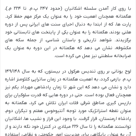
با روی کار آمدن سلسله اشکانیان (حدود ۲۴۷ پ.م. تا ۲۲۴ م.)،
هگمتانه همچنان اهمیت خود را به عنوان یک مرکز مهم حفظ کرد.
پارت ها، که از ابتدا به دنبال احیای سنت های ایرانی پس از دوره
هلنی بودند، هگمتانه را به عنوان یکی از پایتخت های تابستانی خود
برگزیدند. شواهد تاریخی و باستان شناسی، از جمله سکه های
مکشوفه، نشان می دهد که هگمتانه در این دوره به عنوان یک
ضرابخانه سلطنتی نیز عمل می کرده است.
لوح یونانی بر روی تندیس هرکول در بیستون، که به سال ۱۴۹/۱۴۸
پ.م. بازمی گردد، به اهمیت هگمتانه در زمان ساتراپی کلئومنز اشاره
دارد و نشان می دهد که این شهر تا زمان پادشاهی مهرداد یکم نیز
همچنان فعال بوده است. حتی در دوره هایی که قدرت سلوکیان برای
بازپس گیری مناطق شرقی فلات ایران تلاش می کرد، هگمتانه به
عنوان نقطه استراتژیک مورد توجه آنتیوخوس هفتم و تیگران دوم،
پادشاه ارمنستان، قرار گرفت. با وجود این فراز و نشیب ها، اشکانیان
توانستند هگمتانه را تا سال ۲۲۶ میلادی در کنترل خود نگه دارند و از
آن به عنوان پایگاهی برای مدیریت امور حکومتی و نظامی استفاده