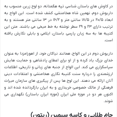
در کاوش های باستان شناسی تپه هگمتانه، دو لوح زرین منسوب به
داریوش دوم، نهمین شاه هخامنشی، کشف شده است. این الواح به
ابعاد ۲۰/۵ در ۱۸/۵ سانتی متر و ۱۶/۲ در ۱۳ سانتی متر هستند و به
ترتیب دارای ۲۳ و ۲۹ سطر نوشته به خط میخی می باشند. متن این
کتیبه ها به سه زبان پارسی باستان، ایلامی و بابلی نگارش یافته
است.
داریوش دوم در این الواح، همانند نیاکان خود، از اهورامزدا به عنوان
خدای بزرگ یاد کرده و از او برای اعطای پادشاهی و حمایت هایش
سپاسگزاری می کند. این الواح از جنبه های زبانی و تاریخی، اطلاعات
ارزشمندی را درباره سنت کتیبه نگاری هخامنشی و اعتقادات دینی
آنان ارائه می دهند. این لوح ها پس از پیگیری های سازمان میراث
فرهنگی از مالک خصوصی خریداری و به ایران بازگردانده شده اند و
اکنون هر دو در موزه ملی ایران (موزه ایران باستان) نگهداری می
شوند.
جام طلایی و کاسه سیمین (ریتون)