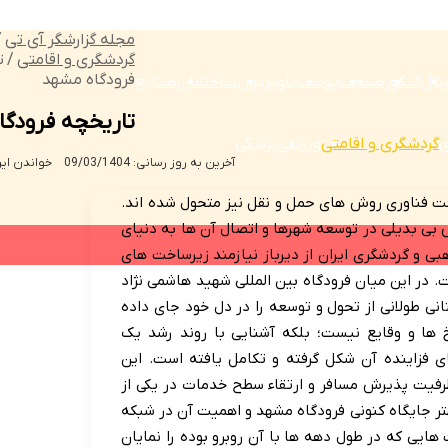
مجله گزارشگر آی تی
/
گردشگری و اقامتی
/
ت
فرودگاه مشهد
یتال
کنکور
صنعت
پوست
تلویزیون
ساختمان
صنایع
تاریخچه فرودگ
ی
گردشگری و اقامتی
ورزشی
پزشکی
آخرین به روز رسانی: 09/03/1404
خواندن این مطلب 8 د
فت فناوری روش های حمل و نقل نیز متحول شده اند.
 بی بدیلی در توسعه شهرها و اتصال آن ها به دنیای
بی و گردشگری ایران از دیرباز نیازمند زیرساخت های
ت. در این میان فرودگاه بین المللی شهید هاشمی نژاد
نی طولانی از تحول و توسعه را در دل خود جای داده
خ ها و وقایع نیست؛ بلکه آشنایی با روند رشد یک
فزاینده آن شکل گرفته و تکامل یافته است. این
 ظرفیت پذیرش مسافر و ارتقاء سطح خدمات در یکی از
ر جایگاه کنونی فرودگاه مشهد و اهمیت آن در شبکه
ایی که در طول دهه ها با آن روبرو بوده را نمایان