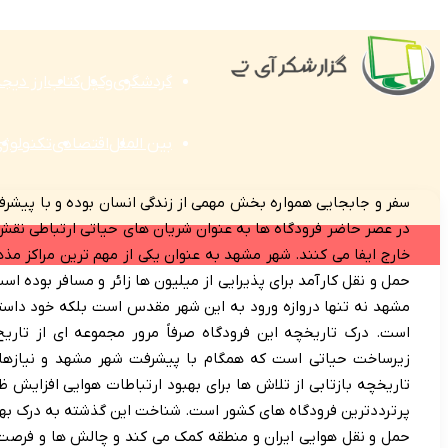
گردشگری
وکیل
کتاب
ارز دیج
بین الملل
اقتصادی
تکنولوژ
سفر و جابجایی همواره بخش مهمی از زندگی انسان بوده و با پیشر
در عصر حاضر فرودگاه ها به عنوان شریان های حیاتی ارتباطی نقش
خارج ایفا می کنند. شهر مشهد به عنوان یکی از مهم ترین مراکز مذه
حمل و نقل کارآمد برای پذیرایی از میلیون ها زائر و مسافر بوده اس
مشهد نه تنها دروازه ورود به این شهر مقدس است بلکه خود داستا
است. درک تاریخچه این فرودگاه صرفاً مرور مجموعه ای از تاری
زیرساخت حیاتی است که همگام با پیشرفت شهر مشهد و نیازهای 
تاریخچه بازتابی از تلاش ها برای بهبود ارتباطات هوایی افزایش
پرترددترین فرودگاه های کشور است. شناخت این گذشته به درک بهت
حمل و نقل هوایی ایران و منطقه کمک می کند و چالش ها و فرصت ه