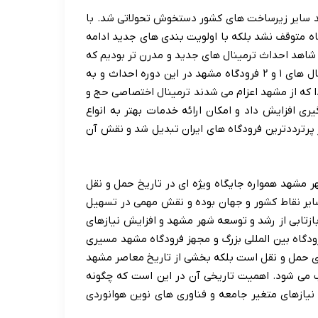
 ۱۳۵۷ فرودگاه مشهد نیز مانند سایر زیرساخت های کشور دستخوش تحولاتی شد. با
 متوقف نشد بلکه با اولویت بندی های جدید ادامه
هه های پس از انقلاب به ویژه از دهه ۱۳۶۰ به بعد شاهد احداث ترمینال های جدید و مدرن تر بودیم که
برای پاسخگویی به حجم فزاینده مسافران طراحی شده بودند. ترمینال های ۱ و ۲ فرودگاه مشهد در این دوره احداث و به
دا که از مشهد اعزام می شدند ترمینال اختصاصی حج و
ری افزایش داد و امکان ارائه خدمات بهتر به انواع
ز پرترددترین فرودگاه های ایران تبدیل شد و نقش آن
 مشهد همواره جایگاه ویژه ای در تاریخ حمل و نقل
سایر نقاط کشور و جهان بوده و نقش مهمی در تسهیل
بازتابی از رشد و توسعه شهر مشهد و افزایش نیازهای
ودگاه بین المللی بزرگ و مجهز فرودگاه مشهد مسیری
رای حمل و نقل است بلکه بخشی از تاریخ معاصر مشهد
 می شود. اهمیت تاریخی آن در این است که چگونه
نیازهای متغیر جامعه و فناوری های نوین هوانوردی