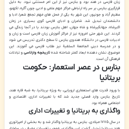
زبان فارسی در هند بود و بنارس نیز از این امر مستثنی نبود. به دلیل
قرارگیری بنارس بر سر راه ارتباطی مراکز مهم علمی و ادبی چون آگره، لکهنو،
عظیم آباد و جونپور، این شهر به یکی از محل های مهم تجمع شعرا، ادبا و
دانشمندان تبدیل شد. شاعران و ادبای فارسی گوی بسیاری در زمان
اکبرشاه، جهانگیرشاه و شاه جهان، اهل بنارس بودند یا در آنجا زندگی می
کردند. این شهر حتی امروزه نیز از مراکز آموزش زبان فارسی است و زبان و
ادبیات فارسی در دانشگاه هندوی بنارس تا سطح دکتری تدریس می شود
و در مدرسه دینی الجامعة السلفیة نیز طلاب فارسی می آموزند. این
موضوع، نشان دهنده ابعاد کمتر شناخته شده
تاریخچه واراناسی
و تبادلات
فرهنگی آن است.
بنارس در عصر استعمار: حکومت
بریتانیا
با ورود قدرت های استعماری اروپایی، به ویژه بریتانیا، به شبه قاره هند،
تاریخ بنارس وارد فصلی جدید شد که با تغییرات اداری، اقتصادی و
اجتماعی همراه بود.
واگذاری به بریتانیا و تغییرات اداری
در سال ۱۷۷۵ میلادی، بنارس به بریتانیا واگذار شد و به بخشی از امپراتوری
هند بریتانیا تبدیل گشت. این واگذاری، موجب تغییرات عمیقی در ساختار