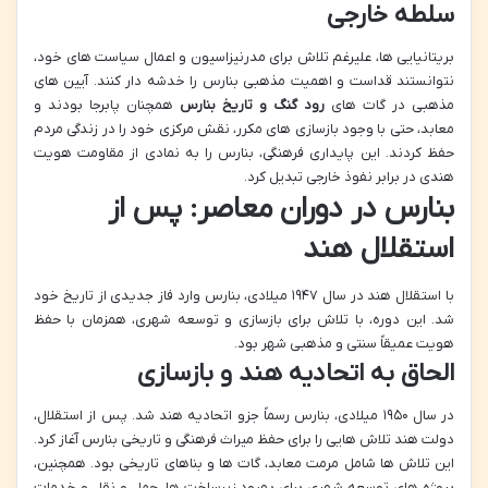
سلطه خارجی
بریتانیایی ها، علیرغم تلاش برای مدرنیزاسیون و اعمال سیاست های خود،
نتوانستند قداست و اهمیت مذهبی بنارس را خدشه دار کنند. آیین های
مذهبی در گات های
رود گنگ و تاریخ بنارس
همچنان پابرجا بودند و
معابد، حتی با وجود بازسازی های مکرر، نقش مرکزی خود را در زندگی مردم
حفظ کردند. این پایداری فرهنگی، بنارس را به نمادی از مقاومت هویت
هندی در برابر نفوذ خارجی تبدیل کرد.
بنارس در دوران معاصر: پس از
استقلال هند
با استقلال هند در سال ۱۹۴۷ میلادی، بنارس وارد فاز جدیدی از تاریخ خود
شد. این دوره، با تلاش برای بازسازی و توسعه شهری، همزمان با حفظ
هویت عمیقاً سنتی و مذهبی شهر بود.
الحاق به اتحادیه هند و بازسازی
در سال ۱۹۵۰ میلادی، بنارس رسماً جزو اتحادیه هند شد. پس از استقلال،
دولت هند تلاش هایی را برای حفظ میراث فرهنگی و تاریخی بنارس آغاز کرد.
این تلاش ها شامل مرمت معابد، گات ها و بناهای تاریخی بود. همچنین،
پروژه های توسعه شهری برای بهبود زیرساخت ها، حمل و نقل و خدمات