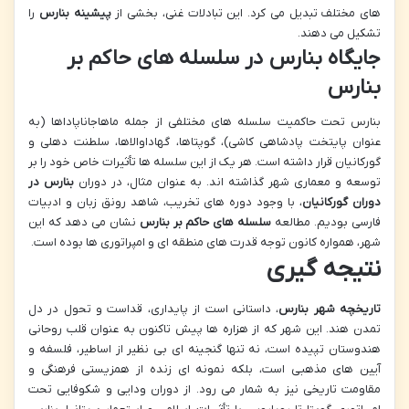
های مختلف تبدیل می کرد. این تبادلات غنی، بخشی از
پیشینه بنارس
را
تشکیل می دهند.
جایگاه بنارس در سلسله های حاکم بر
بنارس
بنارس تحت حاکمیت سلسله های مختلفی از جمله ماهاجاناپاداها (به
عنوان پایتخت پادشاهی کاشی)، گوپتاها، گهاداوالاها، سلطنت دهلی و
گورکانیان قرار داشته است. هر یک از این سلسله ها تأثیرات خاص خود را بر
توسعه و معماری شهر گذاشته اند. به عنوان مثال، در دوران
بنارس در
دوران گورکانیان
، با وجود دوره های تخریب، شاهد رونق زبان و ادبیات
فارسی بودیم. مطالعه
سلسله های حاکم بر بنارس
نشان می دهد که این
شهر، همواره کانون توجه قدرت های منطقه ای و امپراتوری ها بوده است.
نتیجه گیری
تاریخچه شهر بنارس
، داستانی است از پایداری، قداست و تحول در دل
تمدن هند. این شهر که از هزاره ها پیش تاکنون به عنوان قلب روحانی
هندوستان تپیده است، نه تنها گنجینه ای بی نظیر از اساطیر، فلسفه و
آیین های مذهبی است، بلکه نمونه ای زنده از همزیستی فرهنگی و
مقاومت تاریخی نیز به شمار می رود. از دوران ودایی و شکوفایی تحت