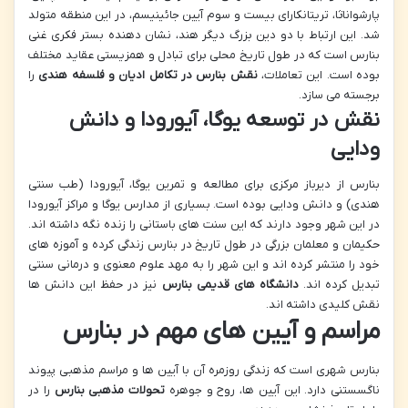
پارشواناثا، تریتانکارای بیست و سوم آیین جائینیسم، در این منطقه متولد
شد. این ارتباط با دو دین بزرگ دیگر هند، نشان دهنده بستر فکری غنی
بنارس است که در طول تاریخ محلی برای تبادل و همزیستی عقاید مختلف
بوده است. این تعاملات،
نقش بنارس در تکامل ادیان و فلسفه هندی
را
برجسته می سازد.
نقش در توسعه یوگا، آیورودا و دانش
ودایی
بنارس از دیرباز مرکزی برای مطالعه و تمرین یوگا، آیورودا (طب سنتی
هندی) و دانش ودایی بوده است. بسیاری از مدارس یوگا و مراکز آیورودا
در این شهر وجود دارند که این سنت های باستانی را زنده نگه داشته اند.
حکیمان و معلمان بزرگی در طول تاریخ در بنارس زندگی کرده و آموزه های
خود را منتشر کرده اند و این شهر را به مهد علوم معنوی و درمانی سنتی
تبدیل کرده اند.
دانشگاه های قدیمی بنارس
نیز در حفظ این دانش ها
نقش کلیدی داشته اند.
مراسم و آیین های مهم در بنارس
بنارس شهری است که زندگی روزمره آن با آیین ها و مراسم مذهبی پیوند
ناگسستنی دارد. این آیین ها، روح و جوهره
تحولات مذهبی بنارس
را در