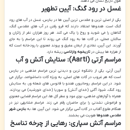
طول تاریخ نشان می دهند.
غسل در رود گنگ: آیین تطهیر
یکی از اصلی ترین و مقدس ترین آیین ها در بنارس، غسل در آب های رود
گنگ است. هندوها اعتقاد دارند که فرو رفتن در آب های مقدس گنگ،
گناهان را می شوید و روح را پاک می کند. هر روز هزاران نفر از زائران و
ساکنان محلی، در گات ها به رود گنگ می روند تا این مراسم را به جای
آورند. این آیین، نمادی از ایمان عمیق و پیوند معنوی با رودخانه است که
از هزاره ها پیش در
تاریخچه واراناسی
ریشه دارد.
مراسم آرتی (Aarti): ستایش آتش و آب
آیین آرتی، یکی از باشکوه ترین و دیدنی ترین مراسم مذهبی در بنارس
است که هر غروب در گات های اصلی، به ویژه گات داساشوامد، برگزار می
شود. در این مراسم، روحانیون هندو با فانوس های شعله ور، به ستایش
رود گنگ، شیوا، آگنی (خدای آتش) و سوریا (خدای خورشید) می پردازند.
همراه با آوازهای مذهبی، بوی عود و عطر گل ها، این مراسم فضایی معنوی
و فراموش نشدنی را برای حاضران رقم می زند. مراسم مشابهی نیز در
هنگام طلوع آفتاب در گات آسی برگزار می شود. این آیین ها، به
بنارس شهر
مقدس هندوها
هویت می بخشند.
مراسم آتش سپاری: رهایی از چرخه تناسخ