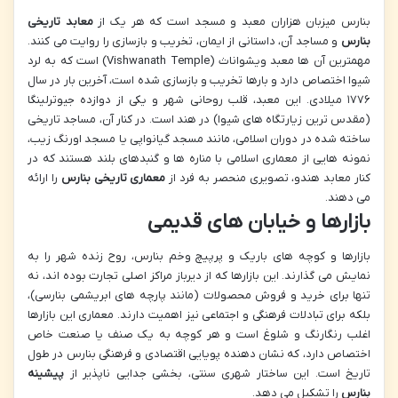
بنارس میزبان هزاران معبد و مسجد است که هر یک از
معابد تاریخی
بنارس
و مساجد آن، داستانی از ایمان، تخریب و بازسازی را روایت می کنند.
مهمترین آن ها معبد ویشواناث (Vishwanath Temple) است که به لرد
شیوا اختصاص دارد و بارها تخریب و بازسازی شده است، آخرین بار در سال
۱۷۷۶ میلادی. این معبد، قلب روحانی شهر و یکی از دوازده جیوترلینگا
(مقدس ترین زیارتگاه های شیوا) در هند است. در کنار آن، مساجد تاریخی
ساخته شده در دوران اسلامی، مانند مسجد گیانواپی یا مسجد اورنگ زیب،
نمونه هایی از معماری اسلامی با مناره ها و گنبدهای بلند هستند که در
کنار معابد هندو، تصویری منحصر به فرد از
معماری تاریخی بنارس
را ارائه
می دهند.
بازارها و خیابان های قدیمی
بازارها و کوچه های باریک و پرپیچ وخم بنارس، روح زنده شهر را به
نمایش می گذارند. این بازارها که از دیرباز مراکز اصلی تجارت بوده اند، نه
تنها برای خرید و فروش محصولات (مانند پارچه های ابریشمی بنارسی)،
بلکه برای تبادلات فرهنگی و اجتماعی نیز اهمیت دارند. معماری این بازارها
اغلب رنگارنگ و شلوغ است و هر کوچه به یک صنف یا صنعت خاص
اختصاص دارد، که نشان دهنده پویایی اقتصادی و فرهنگی بنارس در طول
تاریخ است. این ساختار شهری سنتی، بخشی جدایی ناپذیر از
پیشینه
بنارس
را تشکیل می دهد.