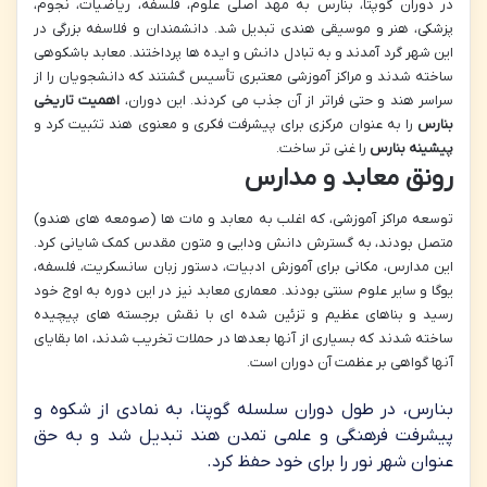
در دوران گوپتا، بنارس به مهد اصلی علوم، فلسفه، ریاضیات، نجوم،
پزشکی، هنر و موسیقی هندی تبدیل شد. دانشمندان و فلاسفه بزرگی در
این شهر گرد آمدند و به تبادل دانش و ایده ها پرداختند. معابد باشکوهی
ساخته شدند و مراکز آموزشی معتبری تأسیس گشتند که دانشجویان را از
سراسر هند و حتی فراتر از آن جذب می کردند. این دوران،
اهمیت تاریخی
بنارس
را به عنوان مرکزی برای پیشرفت فکری و معنوی هند تثبیت کرد و
پیشینه بنارس
را غنی تر ساخت.
رونق معابد و مدارس
توسعه مراکز آموزشی، که اغلب به معابد و مات ها (صومعه های هندو)
متصل بودند، به گسترش دانش ودایی و متون مقدس کمک شایانی کرد.
این مدارس، مکانی برای آموزش ادبیات، دستور زبان سانسکریت، فلسفه،
یوگا و سایر علوم سنتی بودند. معماری معابد نیز در این دوره به اوج خود
رسید و بناهای عظیم و تزئین شده ای با نقش برجسته های پیچیده
ساخته شدند که بسیاری از آنها بعدها در حملات تخریب شدند، اما بقایای
آنها گواهی بر عظمت آن دوران است.
بنارس، در طول دوران سلسله گوپتا، به نمادی از شکوه و
پیشرفت فرهنگی و علمی تمدن هند تبدیل شد و به حق
عنوان شهر نور را برای خود حفظ کرد.