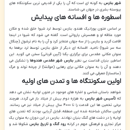
شهر بنارس
به گونه ای است که آن را یکی از قدیمی ترین سکونتگاه های
پیوسته بشری در جهان می شناسند.
اسطوره ها و افسانه های پیدایش
بر اساس متون پورانیک هندو، بنارس توسط لرد شیوا خلق شده و مکان
مورد علاقه او و همسرش پارواتی است. گفته می شود که شیوا در اینجا
اقامت گزید و بنارس را از سه جهان متمایز کرد و آن را به نام ترشول (چنگال
سه سر شیوا) نامید. افسانه ای دیگر از خلق بنارس توسط لرد برهما به
عنوان مکانی مقدس برای برگزاری یگنا (آیین قربانی) سخن می گوید. این
اساطیر، بنیان قداست بی نظیر
بنارس شهر مقدس هندوها
را تشکیل می
دهند و آن را به عنوان مکانی برای رهایی (موکشا) از چرخه تولد و مرگ
(سامسارا) معرفی می کنند.
اولین سکونتگاه ها و تمدن های اولیه
شواهد باستان شناسی و اشاره های موجود در متون اولیه نشان می دهد
که
تأسیس شهر بنارس
به هزاره دوم پیش از میلاد باز می گردد، هرچند
برخی تخمین ها این قدمت را تا ۴۰۰۰ سال پیش از میلاد نیز می رسانند.
اولین ساکنان شناخته شده این منطقه، قبایل آریایی بودند که تمدن های
اولیه را در دشت های گنگ بنیان نهادند. بنارس در این دوران به عنوان یک
مرکز تجاری و فرهنگی مهم در کرانه
رود گنگ و تاریخ بنارس
شکوفا شد و