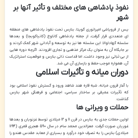
نفوذ پادشاهی های مختلف و تأثیر آنها بر
شهر
پس از فروپاشی امپراتوری گوپتا، بنارس تحت نفوذ پادشاهی های منطقه
ای متعددی قرار گرفت، از جمله پادشاهی کاناوج (کانیاکوبجا) و بعدها
سلسله گهاداوالا. این سلسله ها نیز به توسعه و آبادانی شهر کمک کردند و
بر جایگاه آن به عنوان یک مرکز مذهبی و تجاری افزودند. اگرچه دوره هایی
از بی ثباتی نیز وجود داشت، اما قداست ذاتی بنارس و موقعیت استراتژیک
آن، همواره موجب حفظ و بازسازی آن می شد.
دوران میانه و تأثیرات اسلامی
با آغاز قرون میانه، شبه قاره هند شاهد ورود و گسترش نفوذ اسلامی بود
که تأثیرات عمیقی بر ساختار سیاسی، اجتماعی و فرهنگی شهر بنارس
گذاشت.
حملات و ویرانی ها
اولین حملات جدی به بنارس در قرن ۱۱ و ۱۲ میلادی توسط غزنویان و بعدها
غوریان صورت گرفت. معزالدین محمد سام در سال ۵۹۰ هجری قمری (۱۱۹۴
میلادی) بنارس را به تصرف خود درآورد و بسیاری از معابد مقدس هندو را