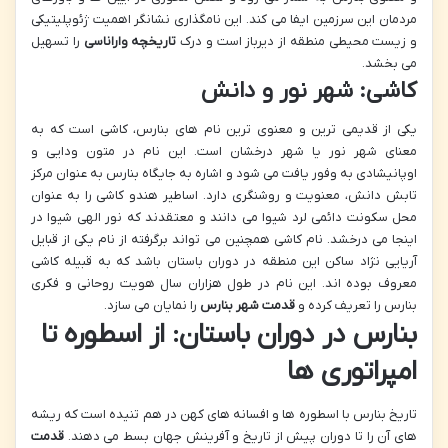
مردمان این سرزمین ایفا می کند. این نامگذاری نشانگر اهمیت ژئوپلیتیکی
و زیست محیطی منطقه از دیرباز است و درک
تاریخچه واراناسی
را تسهیل
می بخشد.
کاشی: شهر نور و دانش
یکی از قدیمی ترین و معنوی ترین نام های بنارس، کاشی است که به
معنای شهر نور یا شهر درخشان است. این نام در متون ودایی و
اوپانیشادی به وفور یافت می شود و اشاره به جایگاه بنارس به عنوان مرکز
تابش دانش، معنویت و روشنگری دارد. اساطیر هندو کاشی را به عنوان
محل سکونت دائمی لرد شیوا می دانند و معتقدند که نور الهی شیوا در
اینجا می درخشد. نام کاشی همچنین می تواند برگرفته از نام یکی از قبایل
آریایی نژاد ساکن این منطقه در دوران باستان باشد که به قبیله کاشی
معروف بوده اند. این نام در طول هزاران سال هویت روحانی و فکری
بنارس را تعریف کرده و
قدمت شهر بنارس
را نمایان می سازد.
بنارس در دوران باستان: از اسطوره تا
امپراتوری ها
تاریخ بنارس با اسطوره ها و افسانه های کهن در هم تنیده است که ریشه
های آن را تا دوران پیش از تاریخ و آفرینش جهان بسط می دهند.
قدمت