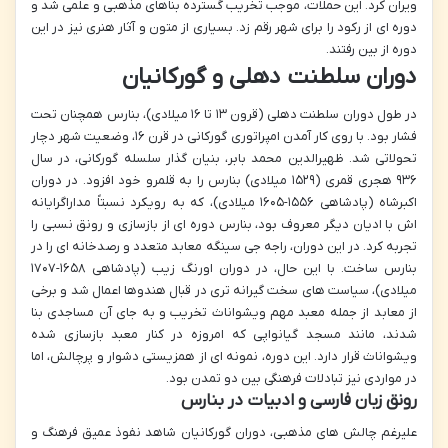
ویران کرد. این حملات، موجب تخریب گسترده بناهای مذهبی و علمی شد و
دوره ای از رکود را برای شهر رقم زد. بسیاری از متون و آثار هنری نیز در این
دوره از بین رفتند.
دوران سلطنت دهلی و گورکانیان
در طول دوران سلطنت دهلی (قرون ۱۳ تا ۱۶ میلادی)، بنارس همچنان تحت
فشار بود. با روی کار آمدن امپراتوری گورکانی در قرن ۱۶، وضعیت شهر دچار
تحولاتی شد. ظهیرالدین محمد بابر، بنیان گذار سلسله گورکانی، در سال
۹۳۶ هجری قمری (۱۵۲۹ میلادی) بنارس را به قلمرو خود افزود. در دوران
اکبرشاه (پادشاهی ۱۵۵۶-۱۶۰۵ میلادی)، که به رویکرد نسبتاً مداراگرایانه
اش با ادیان دیگر معروف بود، بنارس دوره ای از بازسازی و رونق نسبی را
تجربه کرد. در این دوران، راجه جی سینگه معابد متعدد و رصدخانه ای را در
بنارس ساخت. با این حال، در دوران اورنگ زیب (پادشاهی ۱۶۵۸-۱۷۰۷
میلادی)، سیاست های سخت گیرانه تری در قبال هندوها اعمال شد و برخی
از معابد از جمله معبد مهم ویشواناث تخریب و به جای آن مساجدی بنا
شدند، مانند مسجد گیانواپی که امروزه در کنار معبد بازسازی شده
ویشواناث قرار دارد. این دوره، نمونه ای از همزیستی دشوار و پرچالش، اما
در مواردی نیز تبادلات فرهنگی بین دو تمدن بود.
رونق زبان فارسی و ادبیات در بنارس
علیرغم چالش های مذهبی، دوران گورکانیان شاهد نفوذ عمیق فرهنگ و