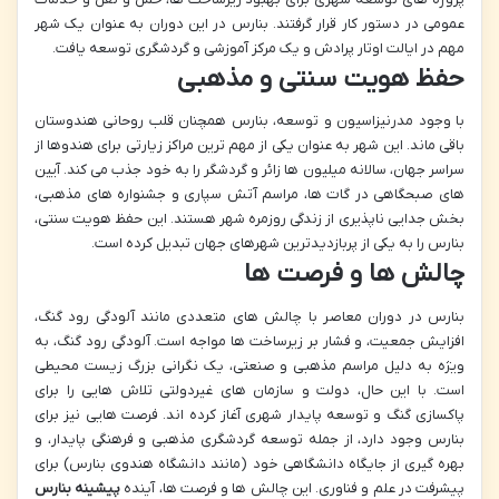
عمومی در دستور کار قرار گرفتند. بنارس در این دوران به عنوان یک شهر
مهم در ایالت اوتار پرادش و یک مرکز آموزشی و گردشگری توسعه یافت.
حفظ هویت سنتی و مذهبی
با وجود مدرنیزاسیون و توسعه، بنارس همچنان قلب روحانی هندوستان
باقی ماند. این شهر به عنوان یکی از مهم ترین مراکز زیارتی برای هندوها از
سراسر جهان، سالانه میلیون ها زائر و گردشگر را به خود جذب می کند. آیین
های صبحگاهی در گات ها، مراسم آتش سپاری و جشنواره های مذهبی،
بخش جدایی ناپذیری از زندگی روزمره شهر هستند. این حفظ هویت سنتی،
بنارس را به یکی از پربازدیدترین شهرهای جهان تبدیل کرده است.
چالش ها و فرصت ها
بنارس در دوران معاصر با چالش های متعددی مانند آلودگی رود گنگ،
افزایش جمعیت، و فشار بر زیرساخت ها مواجه است. آلودگی رود گنگ، به
ویژه به دلیل مراسم مذهبی و صنعتی، یک نگرانی بزرگ زیست محیطی
است. با این حال، دولت و سازمان های غیردولتی تلاش هایی را برای
پاکسازی گنگ و توسعه پایدار شهری آغاز کرده اند. فرصت هایی نیز برای
بنارس وجود دارد، از جمله توسعه گردشگری مذهبی و فرهنگی پایدار، و
بهره گیری از جایگاه دانشگاهی خود (مانند دانشگاه هندوی بنارس) برای
پیشرفت در علم و فناوری. این چالش ها و فرصت ها، آینده
پیشینه بنارس