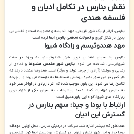
نقش بنارس در تکامل ادیان و
فلسفه هندی
بنارس، فراتر از یک شهر تاریخی، مهد اندیشه و معنویت است و نقشی بی
بدیل در شکل گیری و
تحولات مذهبی بنارس
ایفا کرده است.
مهد هندوئیسم و زادگاه شیوا
بنارس به عنوان مقدس ترین شهر هندوئیسم، به ویژه در سنت
شیواپرستی، شناخته می شود.
بنارس شهر مقدس هندوها
و نمادی از
رهایی و موکشا (آزادی از چرخه تولد و مرگ) است. هندوها اعتقاد دارند که
هر کس در این شهر بمیرد، روحش مستقیماً به بهشت می رود و از چرخه
تناسخ رها می شود. این باور، موجب شده که افراد زیادی در اواخر عمر خود
به بنارس مهاجرت کنند. معبد ویشواناث، به عنوان یکی از مهم ترین
زیارتگاه های شیوا، گواه این باور عمیق است.
ارتباط با بودا و جینا: سهم بنارس در
گسترش این ادیان
همانطور که پیشتر اشاره شد، سرنات در نزدیکی بنارس، محل اولین موعظه
بودا بود و این شهر نقش مهمی در گسترش بودیسم ایفا کرد. همچنین،