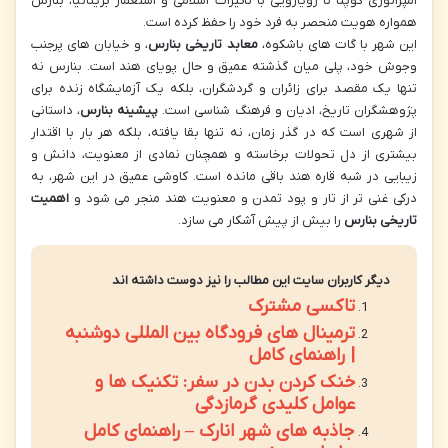
امپراتوری گوپتا تا رویارویی با تأثیرات اسلامی و استعمار بریتانیا، بنارس
همواره هویت منحصر به فرد خود را حفظ کرده است.
این شهر با گات های باشکوه،
معابد تاریخی بنارس
، و خیابان های پرجنب
وجوش خود، پلی میان گذشته عمیق و حال پویای هند است. بنارس نه
تنها یک مقصد برای زائران و گردشگران، بلکه یک آزمایشگاه زنده برای
پژوهشگران تاریخ، ادیان و فرهنگ شناسی است.
پیشینه بنارس
، داستانی
از شهری است که در گذر زمان، نه تنها بقا یافته، بلکه هر بار با اقتدار
بیشتری از دل تحولات برخاسته و همچنان نمادی از معنویت، دانش و
زیبایی در شبه قاره هند باقی مانده است. کاوشی عمیق در این شهر، به
درکی غنی تر از تار و پود تمدن و معنویت هند منجر می شود و
اهمیت
تاریخی بنارس
را بیش از پیش آشکار می سازد.
دیگر کاربران سایت این مطالب را نیز دوست داشته اند
تاکسی مشترک
ترمینال های فرودگاه بین المللی دوشنبه
| راهنمای کامل
خنک کردن بدن در سفر: تکنیک ها و
عوامل کلیدی گرمازدگی
جاذبه های شهر انارک – راهنمای کامل