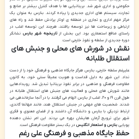
حکومتی و اداری شهر شد. بریتانیایی ها با هدف کنترل بیشتر بر منابع و
تجارت، سیستم های اداری جدیدی را پیاده کردند. بنارس به عنوان یک
مرکز مهم اداری و تجاری در منطقه ی اوتار پرادش حفظ شد و راه های
ارتباطی و زیرساخت ها نیز توسعه یافتند، هرچند این توسعه اغلب در
راستای منافع استعماری بود. این بخش از
تاریخچه شهر بنارس
نشانگر
دوره جدیدی از سلطه و نفوذ خارجی است.
نقش در شورش های محلی و جنبش های
استقلال طلبانه
علیرغم سلطه خارجی، بنارس هرگز جایگاه مذهبی و فرهنگی خود را از دست
نداد. این شهر به دلیل قداست و هویت عمیقاً سنتی خود، به کانون
مقاومت فرهنگی و مذهبی در برابر نفوذ بریتانیا تبدیل شد. رویدادهایی
مانند شورش های محلی و فعالیت های جنبش های استقلال طلبانه در
طول قرن ۱۹ و ۲۰، اغلب از بنارس الهام می گرفتند یا در آنجا سازماندهی می
شدند. شخصیت های مهمی در جنبش استقلال هند، مانند مهاتما گاندی،
ارتباط نزدیکی با بنارس و دانشگاه آن داشتند و از فضای معنوی و فکری
شهر برای ترویج آرمان هایشان بهره می بردند. این امر نشان دهنده
پویایی
بنارس و استعمار انگلیس
در یک بستر مقاومت فرهنگی است.
حفظ جایگاه مذهبی و فرهنگی علی رغم