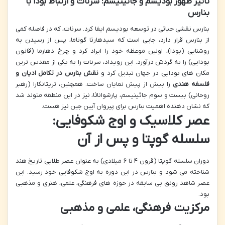
تأثیر ظهور بودیسم و جائینیسم: سرنات و ارتباط بودا با
بنارس
بنارس نقشی حیاتی در توسعه بودیسم ایفا کرد. سرنات، که در فاصله کمی
از بنارس قرار دارد، جایی است که سیدهارتا گوتاما، پس از رسیدن به
روشنایی (بودا)، اولین موعظه خود را ایراد کرد و چرخ دهارما (قانون
بودایی) را به گردش درآورد. این رویداد، سرنات را به یکی از مقدس ترین
مکان های بودایی در جهان تبدیل کرد و
نقش بنارس در تکامل ادیان و
فلسفه هندی
را بیش از پیش نمایان ساخت. همچنین، تریتانکارا (رهبر
روحانی) بیست و سوم جائینیسم، پارشواناثا، نیز در این منطقه متولد شد
که نشان دهنده اهمیت بنارس برای پیروان آیین جین نیز هست.
عصر کلاسیک و اوج شکوفایی:
سلسله گوپتا و پس از آن
دوران سلسله گوپتا (قرون ۴ تا ۶ میلادی) به عنوان عصر طلایی تاریخ هند
شناخته می شود و بنارس در این دوره به اوج شکوفایی خود رسید. این
عصر شاهد رونق بی سابقه در حوزه های فرهنگی، علمی، هنری و مذهبی
بود.
مرکزیت فرهنگی، علمی و مذهبی