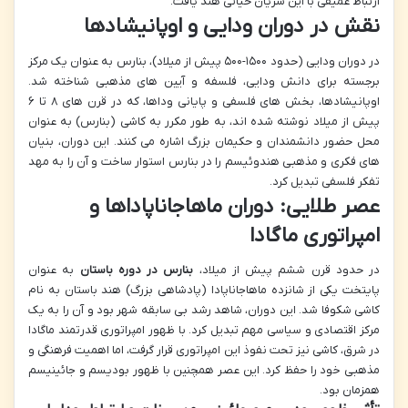
ارتباط عمیقی با این شریان حیاتی هند یافت.
نقش در دوران ودایی و اوپانیشادها
در دوران ودایی (حدود ۱۵۰۰-۵۰۰ پیش از میلاد)، بنارس به عنوان یک مرکز
برجسته برای دانش ودایی، فلسفه و آیین های مذهبی شناخته شد.
اوپانیشادها، بخش های فلسفی و پایانی وداها، که در قرن های ۸ تا ۶
پیش از میلاد نوشته شده اند، به طور مکرر به کاشی (بنارس) به عنوان
محل حضور دانشمندان و حکیمان بزرگ اشاره می کنند. این دوران، بنیان
های فکری و مذهبی هندوئیسم را در بنارس استوار ساخت و آن را به مهد
تفکر فلسفی تبدیل کرد.
عصر طلایی: دوران ماهاجاناپاداها و
امپراتوری ماگادا
در حدود قرن ششم پیش از میلاد،
بنارس در دوره باستان
به عنوان
پایتخت یکی از شانزده ماهاجاناپادا (پادشاهی بزرگ) هند باستان به نام
کاشی شکوفا شد. این دوران، شاهد رشد بی سابقه شهر بود و آن را به یک
مرکز اقتصادی و سیاسی مهم تبدیل کرد. با ظهور امپراتوری قدرتمند ماگادا
در شرق، کاشی نیز تحت نفوذ این امپراتوری قرار گرفت، اما اهمیت فرهنگی و
مذهبی خود را حفظ کرد. این عصر همچنین با ظهور بودیسم و جائینیسم
همزمان بود.