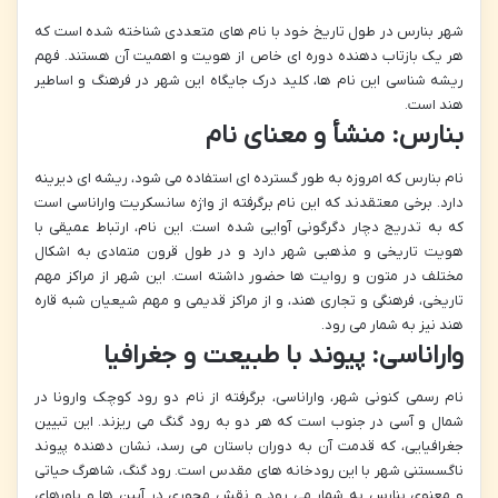
شهر بنارس در طول تاریخ خود با نام های متعددی شناخته شده است که
هر یک بازتاب دهنده دوره ای خاص از هویت و اهمیت آن هستند. فهم
ریشه شناسی این نام ها، کلید درک جایگاه این شهر در فرهنگ و اساطیر
هند است.
بنارس: منشأ و معنای نام
نام بنارس که امروزه به طور گسترده ای استفاده می شود، ریشه ای دیرینه
دارد. برخی معتقدند که این نام برگرفته از واژه سانسکریت واراناسی است
که به تدریج دچار دگرگونی آوایی شده است. این نام، ارتباط عمیقی با
هویت تاریخی و مذهبی شهر دارد و در طول قرون متمادی به اشکال
مختلف در متون و روایت ها حضور داشته است. این شهر از مراکز مهم
تاریخی، فرهنگی و تجاری هند، و از مراکز قدیمی و مهم شیعیان شبه قاره
هند نیز به شمار می رود.
واراناسی: پیوند با طبیعت و جغرافیا
نام رسمی کنونی شهر، واراناسی، برگرفته از نام دو رود کوچک وارونا در
شمال و آسی در جنوب است که هر دو به رود گنگ می ریزند. این تبیین
جغرافیایی، که قدمت آن به دوران باستان می رسد، نشان دهنده پیوند
ناگسستنی شهر با این رودخانه های مقدس است. رود گنگ، شاهرگ حیاتی
و معنوی بنارس به شمار می رود و نقش محوری در آیین ها و باورهای