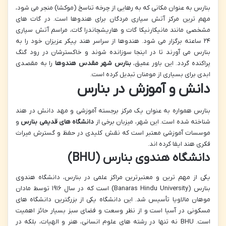
بنارس به عنوان مکانی که به رهایی از چرخه تناسخ (موکشا) منجر می شود،
مهم ترین مرکز آتش سپاری مردگان برای هندوها است. در گات های
مشخصی مانند مانیکارنیکا گات و هاریشچاندرا گات، مراسم آتش سپاری
۲۴ ساعته برگزار می شود. هندوها از سراسر هند پیکر عزیزان خود را به
بنارس می آورند تا در اینجا سوزانده شوند و خاکسترشان در رود گنگ
پراکنده گردد. این باور عمیق،
بنارس شهر مقدس هندوها
را به مقصدی
ابدی برای بسیاری از مومنان تبدیل کرده است.
دانش و آموزش در بنارس
بنارس همواره به عنوان یک مرکز برجسته آموزشی و مهد دانش در هند
شناخته شده است. این شهر، میزبان برخی از
دانشگاه های قدیمی بنارس
و
موسسات آموزشی معتبر است که نقش کلیدی در حفظ و گسترش میراث
فکری هند ایفا کرده اند.
دانشگاه هندوی بنارس (BHU)
یکی از مهم ترین و معتبرترین مراکز علمی در بنارس، دانشگاه هندوی
بنارس (Banaras Hindu University) است که در سال ۱۹۱۶ توسط مادان
موهان مالاویا تأسیس شد. این دانشگاه یکی از بزرگترین دانشگاه های
مسکونی در آسیا است و از نظر وسعت و فضای سبز بسیار حائز اهمیت
است. BHU نه تنها در رشته های علوم انسانی، هنر و الهیات، بلکه در