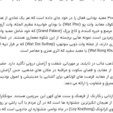
پادشاهی تایلند بیش از ۳۰۰۰۰ معبد بودایی فعال را در خود جای داده است که هر یک نمادی از هن
معماری و ایمان عمیق مردم هستند. در بانکوک، معابد وات پو (Wat Pho) با بودای خوابیده عظیم الجثه، وات 
(Wat Arun) یا معبد سپیده دم با برج های مرصع و خیره کننده، و کاخ بزرگ (Grand Palace) که خود شامل مع
Wat) یا معبد بودای زمردین است، نمونه هایی برجسته از این شکوه معماری هستند. در شمال
چیانگ مای و چیانگ رای نیز معابد بی شماری دارند، از جمله وات دویی سوتهپ (Wat Doi Suthep) که بر فر
ذهب غالب در تایلند، بر مهربانی، شفقت و آرامش درونی تأکید دارد. حضو
ا از معابد، و فضای سکوت و مراقبه در مکان های مذهبی، حس آرامش 
 از معابد فرصت های کوتاهی برای آشنایی با مدیتیشن و اصول بودیس
میق و متفاوت را ارائه می دهد.
ازتابی رنگارنگ از فرهنگ و سنت های کهن این سرزمین هستند. سونگکرا
ل، یکی از هیجان انگیزترین جشنواره ها است که در آن مردم با آب پاشی بر رو
یکدیگر، سال نو تایلندی را جشن می گیرند. لوی کراتونگ (Loy Krathong) در ماه نوامبر، جشنواره ای جادویی است ک