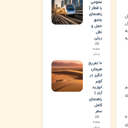
عمومی
با قطار |
راهنمای
ل
جامع
ل
حمل و
ه
نقل
ه
ریلی
2
هفته
پیش
۱۰ تفریح
هیجان
انگیز در
کویر
م
ابوزید
آباد |
ی
راهنمای
کامل
سفر
ه
2
هفته
ی
پیش