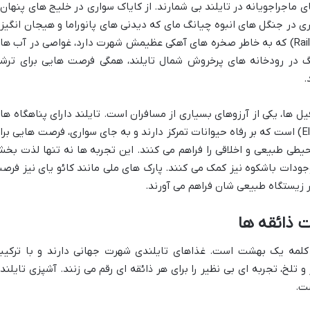
 ماجراجویانه در تایلند بی شمارند. از کایاک سواری در خلیج های پنهان 
اری در جنگل های انبوه چیانگ مای که دیدنی های پانوراما و هیجان انگیز
را ارائه می دهند. صخره نوردی در رایلای (Railay) که به خاطر صخره های آهکی عظیمش شهرت دارد، غواصی در آب ه
 (Similan Islands)، و رفتینگ در رودخانه های پرخروش شمال تایلند، همگی فرصت هایی برای تر
.
ل ها، یکی از آرزوهای بسیاری از مسافران است. تایلند دارای پناهگاه ها
متعددی برای فیل ها (Elephant Sanctuaries) است که بر رفاه حیوانات تمرکز دارند و به جای سواری، فرصت هایی بر
یطی طبیعی و اخلاقی را فراهم می کنند. این تجربه ها نه تنها لذت بخ
ودات باشکوه نیز کمک می کنند. پارک های ملی مانند کائو یای نیز فرص
یستگاه طبیعی شان فراهم می آورند.
 ذائقه ها
ی کلمه یک بهشت است. غذاهای تایلندی شهرت جهانی دارند و با ترکیب
 تلخ، تجربه ای بی نظیر را برای هر ذائقه ای رقم می زنند. آشپزی تایلند
ست.