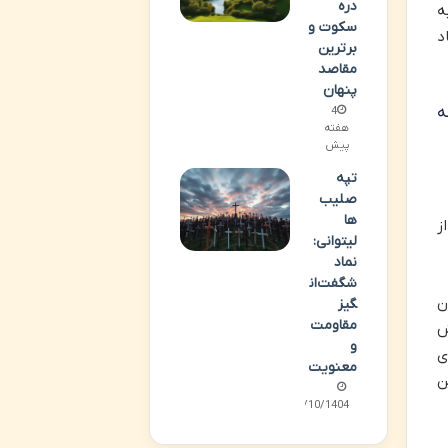
دره
ه
سکوت و
د
برترین
مقاصد
پنهان
ه
4
هفته
پیش
تپه
صلیب
ها
ز
لیتوانی:
نماد
شگفت‌ان
ن
گیز
مقاومت
ش
و
ی
معنویت
ن
02/10/1404