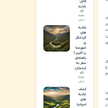
کامل
بازدید
3
هفته
ر،
پیش
آرون
جاذبه
بد وات
های
،
گردشگر
از تپه ای
ی
شهرستا
ن کلیبر |
راهنمای
ر
سفر به
و
ارسباران
م
4
هفته
پیش
کشف
ن
جاذبه
ی
های
ه در
اسپانیا: