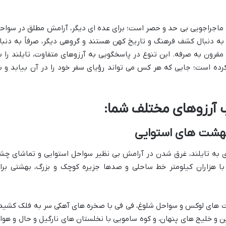
 و ماجراجویی بی حد و حصر است؛ برای عده ای دیگر، آرامش مطلق در سواح
به دنبال کشف فرهنگ و تاریخ کهن هستند و گروهی دیگر، صرفاً به دنبا
مقرون به صرفه. این تنوع در پاسخگویی به آرزوهای متفاوت، تایلند را ب
رده است؛ جایی که هر کس می تواند رؤیای سفر خود را در آن بیابد و ب
تاب آرزوهای مختلف شما:
بهشت های استوایی
ری به تایلند، غرق شدن در آرامش بی نظیر سواحل استوایی و تماشای چش
با هزاران کیلومتر خط ساحلی و صدها جزیره کوچک و بزرگ، بهشتی برا
رت های لوکس و سواحل شلوغ، فی فی با صخره های آهکی سر به فلک کشید
ن و خلیج های پنهان، و کوه سامویی با نخلستان های نارگیل و حال و هوا