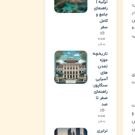
ترکیه |
،
راهنمای
ر
جامع و
ن
کامل
سفر
ه
2
،
هفته
پیش
تاریخچه
موزه
تمدن
های
ی
آسیایی
ت
سنگاپور:
راهنمای
صفر تا
صد
ت
2
و
هفته
ش
پیش
ن
ترابری