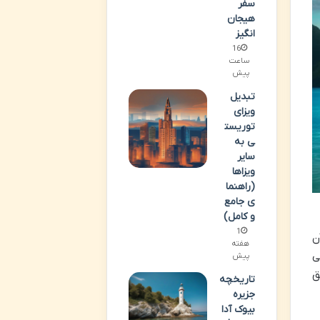
سفر
هیجان
انگیز
16
ساعت
پیش
تبدیل
ویزای
توریست
ی به
سایر
ویزاها
(راهنما
ی جامع
و کامل)
1
ن
هفته
ی
پیش
ق
تاریخچه
جزیره
بیوک آدا