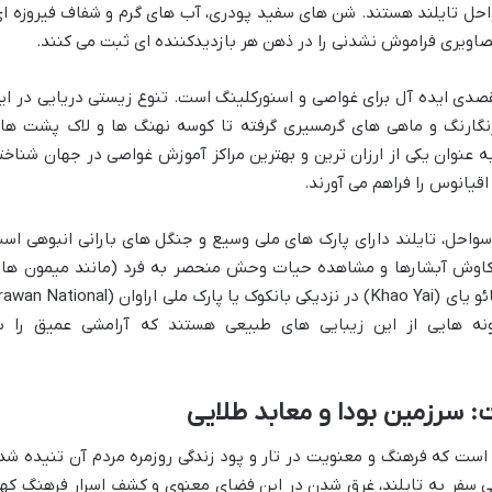
 سواحل تایلند هستند. شن های سفید پودری، آب های گرم و شفاف فیروزه ای
 تصاویری فراموش نشدنی را در ذهن هر بازدیدکننده ای ثبت می کنند.
صدی ایده آل برای غواصی و اسنورکلینگ است. تنوع زیستی دریایی در ای
نگارنگ و ماهی های گرمسیری گرفته تا کوسه نهنگ ها و لاک پشت ها
یی. جزایری مانند کوه تائو (Koh Tao) به عنوان یکی از ارزان ترین و بهترین مراکز آموزش غواصی در جهان شناخ
قیانوس را فراهم می آورند.
 سواحل، تایلند دارای پارک های ملی وسیع و جنگل های بارانی انبوهی اس
کاوش آبشارها و مشاهده حیات وحش منحصر به فرد (مانند میمون ها 
انواع پرندگان) را ارائه می دهند. پارک ملی کائو یای (Khao Yai) در نزدیکی بانکوک یا پارک ملی اراوان (onal
نمونه هایی از این زیبایی های طبیعی هستند که آرامشی عمیق را ب
 سرزمین بودا و معابد طلایی
 است که فرهنگ و معنویت در تار و پود زندگی روزمره مردم آن تنیده شد
عی سفر به تایلند، غرق شدن در این فضای معنوی و کشف اسرار فرهنگ که