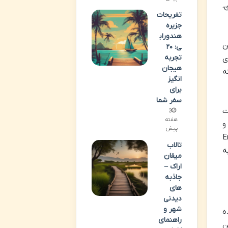
،
تفریحات
جزیره
هندوراب
ن
ی: ۲۰
تجربه
ی
هیجان
ته
انگیز
برای
سفر شما
ت
3
هفته
و
پیش
Erawan Nati
تالاب
ه
میقان
اراک –
جاذبه
های
دیدنی
شهر و
ه
راهنمای
ن