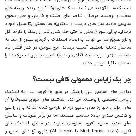
لاستیک ها را تهدید می کنند. سنگ های نوک تیز و برنده، ریشه های
سخت و برجسته درختان، شاخه های خشک و خاردار، و حتی سطوح
سایشی مانند شن های درشت و سنگریزه ها، همگی پتانسیل ایجاد
بریدگی، پارگی، سوراخ شدن یا حتی جدا شدن تایر از رینگ را دارند. گل
و لای عمیق نیز می تواند با ایجاد اصطکاک و گرمای بیش از حد، به
ساختار داخلی لاستیک آسیب برساند. این عوامل در کنار فشار باد
نامناسب (در صورت عدم آگاهی راننده)، آسیب پذیری لاستیک ها را
به شدت افزایش می دهند.
چرا یک زاپاس معمولی کافی نیست؟
تفاوت های اساسی بین رانندگی در شهر و آفرود، نیاز به لاستیک
زاپاس تخصصی را برجسته می کند. لاستیک های شهری معمولاً با آج
های ریزتر و دیواره های جانبی نرم تر طراحی شده اند که برای راحتی
و کاهش صدای جاده مناسب هستند، اما در برابر ضربات و سایش
های شدید محیط آفرود مقاومتی ندارند. در مقابل، لاستیک های
آفرود (مانند Mud-Terrain یا All-Terrain) دارای آج های عمیق و