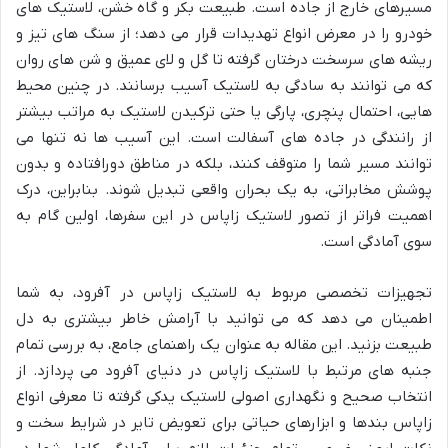
مسیرهای خارج از جاده است. طبیعت بکر و گاه خشن، لاستیک های
خودرو را در معرض انواع تهدیدات قرار می دهد؛ از سنگ های تیز و
ریشه های سرسخت درختان گرفته تا گل و لای عمیق و شن های روان
که می توانند به سادگی به لاستیک آسیب برسانند. در چنین محیط
هایی، احتمال پنچری، پارگی یا حتی ترکیدن لاستیک به مراتب بیشتر
از رانندگی در جاده های آسفالت است. این آسیب ها نه تنها می
توانند مسیر شما را متوقف کنند، بلکه در مناطق دورافتاده و بدون
پوشش مخابراتی، به یک بحران واقعی تبدیل شوند. بنابراین، درک
اهمیت فراتر از تصور لاستیک زاپاس در این سفرها، اولین گام به
سوی آمادگی است.
تجهیزات تخصصی مربوط به لاستیک زاپاس در آفرود، به شما
اطمینان می دهد که می توانید با آرامش خاطر بیشتری به دل
طبیعت بزنید. این مقاله به عنوان یک راهنمای جامع، به بررسی تمام
جنبه های مرتبط با لاستیک زاپاس در دنیای آفرود می پردازد. از
انتخاب صحیح و نگهداری اصولی لاستیک یدکی گرفته تا معرفی انواع
زاپاس بندها و ابزارهای حیاتی برای تعویض تایر در شرایط سخت و