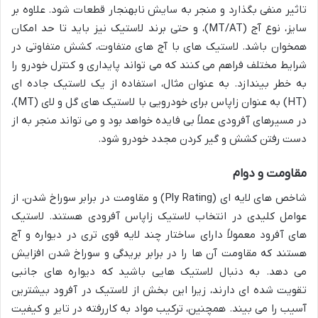
تاثیر منفی بگذارد و منجر به سایش نابهنجار قطعات شود. علاوه بر
سایز، نوع آج (MT/AT)، و حتی برند لاستیک نیز باید تا حد امکان
همخوان باشد. لاستیک های با آج های متفاوت، کشش متفاوتی در
شرایط مختلف فراهم می کنند که می تواند پایداری و کنترل خودرو را
به خطر بیندازد. به عنوان مثال، استفاده از یک لاستیک جاده ای
(HT) به عنوان زاپاس برای خودرویی با لاستیک های گل و لای (MT)،
در مسیرهای آفرودی عملاً بی فایده خواهد بود و می تواند منجر به از
دست رفتن کشش و گیر کردن مجدد خودرو شود.
مقاومت و دوام
شاخص های لایه ای (Ply Rating) و مقاومت در برابر سوراخ شدن، از
عوامل کلیدی در انتخاب لاستیک زاپاس آفرودی هستند. لاستیک
های آفرود معمولاً دارای ساختار چند لایه قوی تری در دیواره و آج
هستند که مقاومت آن ها را در برابر بریدگی و سوراخ شدن افزایش
می دهد. به دنبال لاستیک هایی باشید که دیواره های جانبی
تقویت شده ای دارند، زیرا این بخش از لاستیک در آفرود بیشترین
آسیب را می بیند. همچنین، ترکیب مواد به کاررفته در تایر و کیفیت