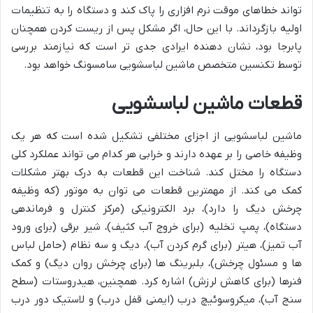
تواند خطاهای موقت نرم افزاری را پاک کند و دستگاه را به تنظیمات
اولیه بازگرداند. با این حال، اگر مشکل پس از ریست کردن همچنان
پابرجا بود، نشان دهنده ایرادی جدی تر است که نیازمند بررسی
توسط تکنسین متخصص ماشین لباسشویی سامسونگ خواهد بود.
قطعات ماشین لباسشویی
ماشین لباسشویی از اجزای مختلفی تشکیل شده است که هر یک
وظیفه خاصی را بر عهده دارند و خرابی هر کدام می تواند عملکرد کلی
دستگاه را مختل کند. شناخت این قطعات به درک بهتر مشکلات
کمک می کند. از مهمترین قطعات می توان به موتور (که وظیفه
چرخش دیگ را دارد)، برد الکترونیکی (مرکز کنترل و فرماندهی
دستگاه)، پمپ تخلیه (برای خروج آب کثیف)، شیر برقی (برای ورود
آب تمیز)، هیتر (برای گرم کردن آب)، دیگ و سه نظام (حامل لباس
ها و مسئول چرخش)، بلبرینگ ها (برای چرخش روان دیگ) و کمک
فنرها (برای کاهش لرزش) اشاره کرد. همچنین، هیدروستات (سطح
سنج آب)، میکروسوئیچ درب (ایمنی قفل درب) و لاستیک دور درب