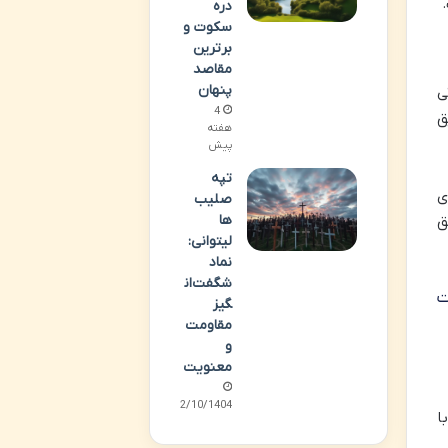
دره
سکوت و
برترین
مقاصد
پنهان
ی
4
ق
هفته
پیش
تپه
ی
صلیب
ها
ق
لیتوانی:
نماد
شگفت‌ان
ت
گیز
مقاومت
و
معنویت
02/10/1404
ا