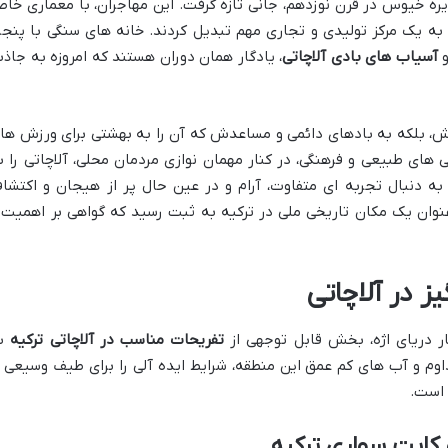
یره خیوس در قرن نوزدهم، جانی تازه گرفت. این مهاجران، با معماری خا
 به یک مرکز تولیدی و تجاری مهم تبدیل کردند. خانه های سنگی با پنجر
و
آسیاب های بادی آلاچاتی
، یادگار همان دوران هستند که امروزه به جاذب
اش، بلکه به بادهای دائمی و مساعدش که آن را به بهشتی برای ورزش ها
ی های طبیعی و فرهنگی، در کنار مهمان نوازی مردمان محلی، آلاچاتی را ب
ه دنبال تجربه ای متفاوت، آرام و در عین حال پر از هیجان و اکتشا
در سال ۲۰۰۵ میلادی به عنوان یک مکان تاریخی ملی در ترکیه به ثبت رسید که گواهی بر اهمیت
ز در آلاچاتی
ر دریای اژه، بخش قابل توجهی از
تفریحات مناسب در آلاچاتی ترکیه
ب
وم و آب های کم عمق این منطقه، شرایط ایده آلی را برای طیف وسیعی ا
 است.
 کایت سواری ترکیه