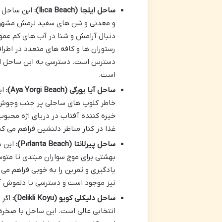
ساحل ایلجا (Ilıca Beach):
و معدنی و شن های سفید نرمش مشهور ا
دنبال آرامش و شنا در آب های کم عمق 
رستوران ها و کافه های متعدد در اطرا
دسترس است. دسترسی به این ساحل از 
است.
ساحل آیا یورگی (Aya Yorgi Beach):
ای
خاطر کلوپ های ساحلی پر جنب وجوش و 
خیره کننده آفتاب در دریای اژه محبوب
غذا در کنار مناظر دلنشین فراهم می کن
ساحل پیرلانتا (Pırlanta Beach):
این س
بهشتی برای موج سواران مبتدی تا متو
یادگیری و تمرین را به خوبی فراهم می 
نیز موجود است و دسترسی با دلموش 
ساحل دلیکلی کویو (Delikli Koyu):
اگر 
انتخابی عالی است. این ساحل با صخره