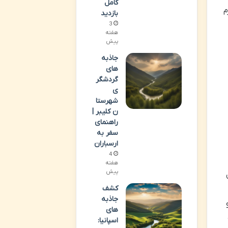
کامل
رم
بازدید
3
هفته
پیش
جاذبه
های
گردشگر
ی
شهرستا
ن کلیبر |
راهنمای
سفر به
ارسباران
4
هفته
پیش
کشف
جاذبه
های
اسپانیا: