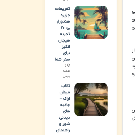
تفریحات
ی
جزیره
ق
هندوراب
ی
ی: ۲۰
تجربه
هیجان
انگیز
ز
برای
ن
سفر شما
د
3
هفته
ه
پیش
تالاب
میقان
اراک –
جاذبه
ش
های
دیدنی
ی
شهر و
راهنمای