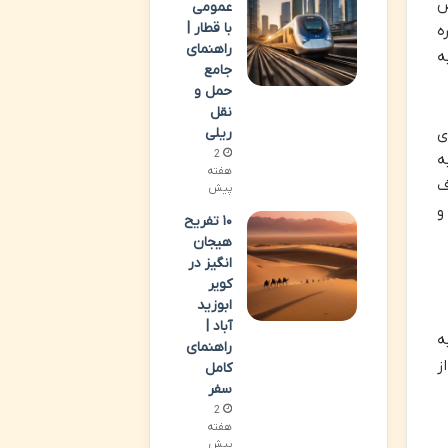
ص
عمومی
با قطار |
ه
راهنمای
ه
جامع
حمل و
نقل
ریلی
ی
2
ه
هفته
ف
پیش
 و
۱۰ تفریح
هیجان
انگیز در
کویر
ابوزید
آباد |
ه
راهنمای
ز
کامل
سفر
2
هفته
پیش