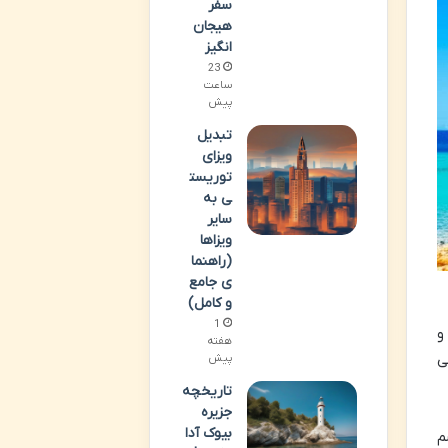
سفر
هیجان
انگیز
23
ساعت
پیش
تبدیل
ویزای
توریست
ی به
سایر
ویزاها
(راهنما
ی جامع
و کامل)
1
هفته
ی
پیش
تاریخچه
جزیره
بیوک آدا
م