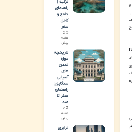
ترکیه |
و
راهنمای
ب
جامع و
.
کامل
سفر
ح
2
هفته
پیش
ا
تاریخچه
د
موزه
تمدن
ی
های
ف
آسیایی
ه
سنگاپور:
راهنمای
صفر تا
صد
2
هفته
ر ساحلی
پیش
ر
ترابری