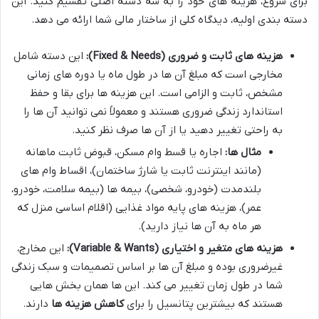
برای شروع، هزینه های خود را به سه دسته اصلی تقسیم کنید. این
دسته بندی اولیه، دیدگاه کلی از ساختار مالی شما ارائه می دهد.
هزینه های ثابت و ضروری (Fixed & Needs):
این دسته شامل
مخارجی است که مبلغ آن ها در طول ماه یا دوره های زمانی
مشخص، ثابت و الزامی است. این هزینه ها برای بقا و حفظ
استاندارد زندگی ضروری هستند و معمولاً نمی توانید آن ها را
به راحتی تغییر دهید یا از آن ها صرف نظر کنید.
مثال ها:
اجاره یا قسط وام مسکن، قبوض ثابت ماهانه
(مانند اینترنت ثابت یا شارژ ساختمان)، اقساط وام های
بلندمدت (خودرو، شخصی)، بیمه ها (بیمه سلامت، خودرو،
عمر)، هزینه های پایه مواد غذایی (اقلام اساسی منزل که
هر ماه به آن ها نیاز دارید).
هزینه های متغیر و اختیاری (Variable & Wants):
این مخارج،
غیرضروری بوده و مبلغ آن ها بر اساس تصمیمات و سبک زندگی
شما در طول زمان تغییر می کند. این ها همان بخش هایی
هستند که بیشترین پتانسیل را برای
کاهش هزینه ها
دارند.