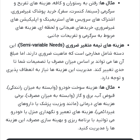
مثال ها:
رفتن به رستوران و کافه، هزینه های تفریح و
سرگرمی (سینما، کنسرت، سفر)، خرید پوشاک غیرضروری،
اشتراک های سرویس های استریمینگ و اپلیکیشن های
غیرضروری، خریدهای هیجانی و لحظه ای، هزینه های
مربوط به سرگرمی و تفریحات جانبی.
هزینه های نیمه متغیر ضروری (Semi-variable Needs):
این
دسته شامل مخارجی است که ماهیت ضروری دارند، اما مبلغ
آن ها می تواند بر اساس میزان مصرف یا تصمیمات شما تا
حدی تغییر کند. مدیریت این هزینه ها نیاز به انعطاف پذیری
و توجه دارد.
مثال ها:
هزینه سوخت خودرو (وابسته به میزان رانندگی)،
قبوض آب، برق و گاز (وابسته به میزان مصرف)، برخی
هزینه های درمانی (مانند ویزیت پزشک یا داروهای
غیردائمی)، هزینه های تعمیر و نگهداری منزل یا خودرو.
می توانید با برنامه ریزی و بهینه سازی مصرف، این هزینه
ها را مدیریت کنید.