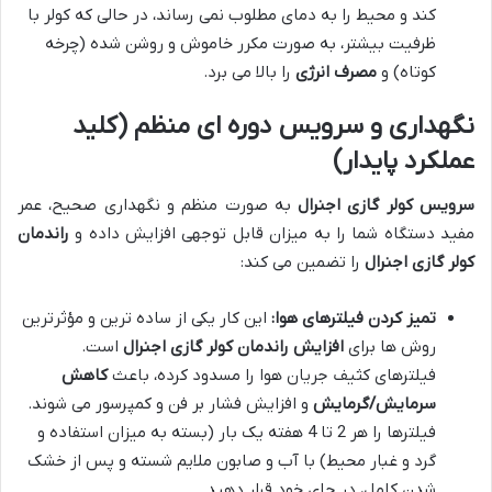
کند و محیط را به دمای مطلوب نمی رساند، در حالی که کولر با
ظرفیت بیشتر، به صورت مکرر خاموش و روشن شده (چرخه
کوتاه) و
مصرف انرژی
را بالا می برد.
نگهداری و سرویس دوره ای منظم (کلید
عملکرد پایدار)
سرویس کولر گازی اجنرال
به صورت منظم و نگهداری صحیح، عمر
مفید دستگاه شما را به میزان قابل توجهی افزایش داده و
راندمان
کولر گازی اجنرال
را تضمین می کند:
تمیز کردن فیلترهای هوا:
این کار یکی از ساده ترین و مؤثرترین
روش ها برای
افزایش راندمان کولر گازی اجنرال
است.
فیلترهای کثیف جریان هوا را مسدود کرده، باعث
کاهش
سرمایش/گرمایش
و افزایش فشار بر فن و کمپرسور می شوند.
فیلترها را هر 2 تا 4 هفته یک بار (بسته به میزان استفاده و
گرد و غبار محیط) با آب و صابون ملایم شسته و پس از خشک
شدن کامل، در جای خود قرار دهید.