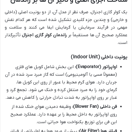
شناخت اجزای اصلی و تأثیر آن ها بر راندمان
یک کولر گازی اجنرال، صرف نظر از مدل آن، از دو یونیت اصلی (داخلی
و خارجی) و چندین جزء کلیدی تشکیل شده است که هر کدام نقش
مهمی در فرآیند سرمایش یا گرمایش ایفا می کنند و سلامت و
عملکرد صحیح آن ها مستقیماً بر
راندمان کولر گازی اجنرال
تأثیرگذار
است.
یونیت داخلی (Indoor Unit)
اواپراتور (Evaporator):
این بخش شامل کویل های فلزی
(معمولاً مسی یا آلومینیومی) است که گاز مبرد سرد شده در آن
جریان دارد. هوای گرم محیط با عبور از روی این کویل ها،
گرمای خود را به مبرد منتقل کرده و خنک می شود. تجمع گرد و
غبار بر روی اواپراتور به شدت تبادل حرارتی را کاهش می دهد.
فن داخلی (Blower Fan):
وظیفه دمیدن هوای خنک شده از
روی اواپراتور به داخل محیط را بر عهده دارد. عملکرد صحیح
این فن برای توزیع یکنواخت هوا حیاتی است.
فیلتر هوا (Air Filter):
پیش از ورود هوا به اواپراتور، از فیلتر