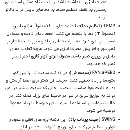
مصرف انرژی را نداشته باشد، زیرا دستگاه ممکن است برای
رسیدن به نقطه تنظیم شده، به دماهای پایین تر یا بالاتر
برسد.
TEMP (تنظیم دما):
با دکمه های بالا (معمولاً ▲) و پایین
(معمولاً ▼) دما را تنظیم می کنید. حفظ دمای ثابت و متعادل
اهمیت زیادی دارد. تغییرات دمایی زیاد و مکرر باعث فشار بر
کمپرسور و افزایش مصرف انرژی می شود. هرچه تفاوت دمای
داخل و بیرون کمتر باشد،
مصرف انرژی کولر گازی اجنرال
نیز
کمتر خواهد بود.
FAN SPEED (سرعت فن):
می توانید سرعت فن را بین کم،
متوسط و زیاد تنظیم کنید. سرعت فن کمتر برای حفظ آرامش و
توزیع ثابت هوا مناسب است، در حالی که سرعت بیشتر فن می
تواند به توزیع سریع تر هوا در محیط های بزرگ کمک کند. در
حالت سرمایش، استفاده از سرعت فن متوسط یا زیاد معمولاً
توصیه می شود.
SWING (جهت پرتاب باد):
این دکمه پره های افقی و عمودی
کولر را تنظیم می کند. برای توزیع یکنواخت هوا در اتاق،