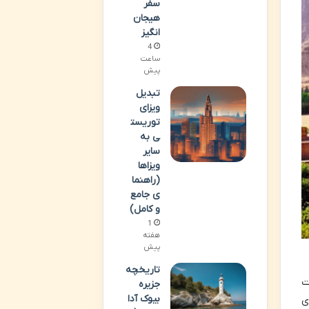
سفر
هیجان
انگیز
4
ساعت
پیش
تبدیل
ویزای
توریست
ی به
سایر
ویزاها
(راهنما
ی جامع
و کامل)
1
هفته
پیش
تاریخچه
ت
جزیره
بیوک آدا
ی