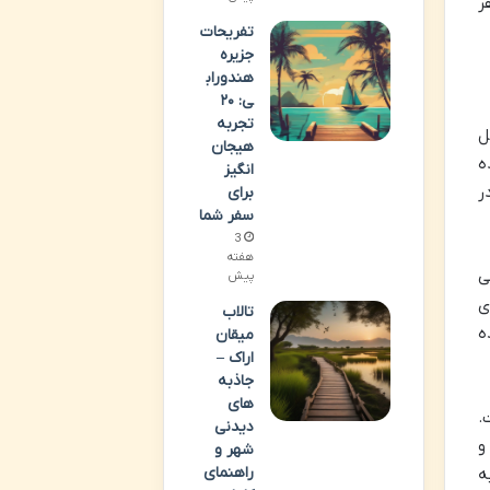
ر
تفریحات
جزیره
هندوراب
ی: ۲۰
تجربه
ل
هیجان
ه
انگیز
ر
برای
سفر شما
3
هفته
ی
پیش
ی
تالاب
ه
میقان
اراک –
جاذبه
های
.
دیدنی
و
شهر و
راهنمای
ه