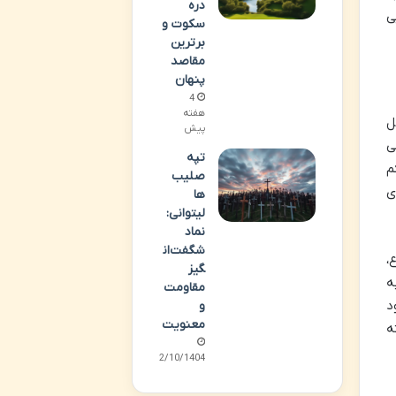
دره
ی
سکوت و
برترین
مقاصد
پنهان
4
هفته
ل
پیش
ی
تپه
م
صلیب
ی
ها
لیتوانی:
نماد
شگفت‌ان
،
گیز
ه
مقاومت
د
و
معنویت
ه
02/10/1404