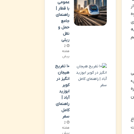
عمومی
ر
با قطار |
ه
راهنمای
جامع
ی
حمل و
ه
نقل
م
ریلی
2
هفته
پیش
۱۰ تفریح
هیجان
ی
انگیز در
»
کویر
ه
ابوزید
ن
آباد |
راهنمای
کامل
سفر
غ
2
ت
هفته
پیش