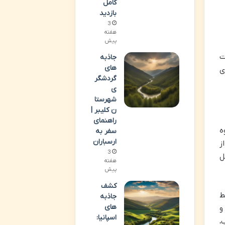
کامل
بازدید
3
هفته
پیش
ت
جاذبه
های
ی
گردشگر
ی
شهرستا
ن کلیبر |
راهنمای
ه
سفر به
ارسباران
ز
3
ل
هفته
پیش
کشف
لط
جاذبه
های
و
اسپانیا:
،