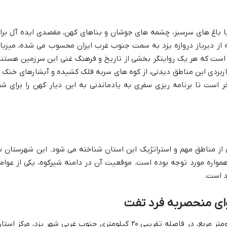
با باغ های سرسبز، چشمه های جوشان و بناهای کهن، مقصدی ایده آل برا
ه از دیرباز دروازه یزد به سمت جنوب غرب ایران محسوب می شده، میزبا
است که هر یک روایتگر بخشی از تاریخ و فرهنگ غنی این سرزمین هستند
ربردی این مناطق دیدنی، از کوه های سربه فلک کشیده و آبشارهای خنک ت
ر است تا برنامه ریزی سفری به یادماندنی به این دیار کهن را برای شم
 از مناطق مهم و استراتژیک این استان شناخته می شود. این شهرستان ب
همواره مورد توجه بوده است. موقعیت آن در دامنه شیرکوه، یکی از عوام
د است.
ای منحصربه فرد تفت
شهرستان تفت با مساحتی حدود ۵۸۴۶ کیلومتر مربع، در فاصله تقریبی ۲۰ کیلومتری جنوب غربی شهر یزد، مرکز اس