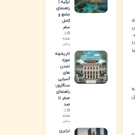
ترکیه |
راهنمای
جامع و
ی
کامل
ن
سفر
2
.
هفته
ا
پیش
ا
تاریخچه
موزه
تمدن
های
آسیایی
سنگاپور:
ه
راهنمای
ل
صفر تا
صد
2
هفته
پیش
ترابری
تان،