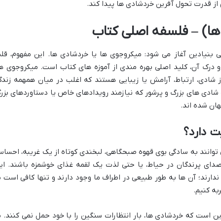
از قدرت تحول آفرین خردشادی ها پیدا کند.
ا) – فلسفه اصلی کتاب
بنیادین آغاز می شود: میکروجوی ها یا خردشادی ها. این مفهوم، قل
درک آن، کلید اصلی بهره مندی از آموزه های کتاب است. میکروجوی ها
 از شادی، ارتباط، آرامش یا زیبایی هستند که اغلب در میان همهمه زندگ
ف شادی های بزرگ و پرشور که نیازمند رویدادهای خاص یا دستاوردهای بزر
ان شده اند.
 دارد؟
توانند به سادگی بوی قهوه صبحگاهی، لبخندی کوتاه از یک غریبه، احسا
دای پرندگان در حیاط، یا حتی لذت یک لقمه غذای خوشمزه باشند. ای
ندارند؛ آن ها به طور طبیعی در اطراف ما وجود دارند و تنها کافی است م
به کنیم.
ن است که خردشادی ها، بار انتظارات سنگین را با خود حمل نمی کنند. م