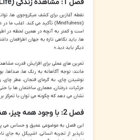
فصل 1: مشاهده زندگی (Observing Life)
نقطه آغازین برای کشف میکروجوی ها، توا
(Mindfulness) تأکید می کند. اغل
است و کمتر به آنچه در همین لحظه در اطرا
ها، باید نگاهی تازه به جهان اطرافمان دا
دیگر باید دید.»
تمرین های عملی برای افزایش قدرت مشاهده
مانند: توجه آگاهانه به رنگ ها، صداها، ب
نوشیدن چای، به گرمای فنجان، عطر چای، ر
جزئیات درختان، معماری ساختمان ها یا حت
نشان می دهد که چگونه می توان با تمرکز بر
فصل 2: با وجود همه چیز، هنوز اینجاییم! (Still Here, Despite It All)
این فصل به موضوعی عمیق و حساس می پردا
ناپذیر از تجربه انسانی. اشپیگل به جای نا