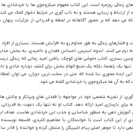
ای زندگی روزمره است. این کتاب مفهوم میکروجوی ها یا خردشادی ها ر
از ارتباط و زیبایی هستند و به تاب آوری در شرایط دشوار کمک می کنند
ائه می دهد که بر حضور آگاهانه در لحظه و قدردانی از جزئیات پنهان د
 فشارهای زندگی به طور مداوم رو به افزایش هستند، بسیاری از افراد ب
 نرم می کنند. اندوه، استرس، احساس فقدان و ناامیدی، به بخش جدای
ر چنین بستری، کتاب «خوشی های کوچک: یافتن امید زمانی که زندگی درس
تنها یک راهنما، بلکه یک منبع الهام بخش برای کشف دوباره شادی و تا
بر این ایده محوری بنا شده که حتی در سخت ترین دوران، می توان لحظا
فت که به آن ها میکروجوی یا خردشادی گفته می شود.
ی، از تجربه شخصی خود در مواجهه با فقدان های ویرانگر و چالش ها
ه برای بازسازی امید ارائه دهد. کتاب او نه تنها یک دعوت به قدردانی ا
ی آموزش ذهن به منظور شناسایی و جذب این خردشادی هاست. هدف ای
ردی از این کتاب است تا خوانندگان با مفاهیم کلیدی، فلسفه نویسنده 
ی دارد تا جوهر اصلی پیام اشپیگل را منتقل کرده و خواننده را قادر ساز