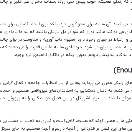
د که زندگی همیشه خوب پیش نمی رود؛ لحظات دشوار، غم انگیز و چال
.
 می کنند. آن ها نه برای محو کردن درد، بلکه برای ایجاد فضایی برای نف
می توانند مانند نوری کم سو در دل تاریکی باشند که به ما یادآوری م
ی و ارتباط در جهان وجود دارد. مفهوم تاب آوری> و مقاومت در برابر چال
ل به تفصیل بیان می شود. خردشادی ها به ما این قدرت را می دهند که د
به گام به پیش برویم، بدون اینکه در باتلاق ناامیدی فرو برویم.
ی زندگی مدرن می پردازد: رهایی از بار انتظارات جامعه و کمال گرایی ب
یسه می کنیم، به دنبال دستیابی به استانداردهای غیرواقعی هستیم و احسا
 موفق یا شاد نیستیم. اشپیگل در این فصل خوانندگان را به پرورش ح
گی مان، همین گونه که هست، کافی است و نیازی به تغییر یا دستیابی ب
ین های این فصل بر قدردانی از آنچه داریم و آنچه هستیم، به جای تمرکز ب