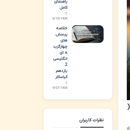
راهنمای
کامل
06/10/1404
خلاصه
پرسش
های
چهارگزین
ه ای
انگلیسی
2
یازدهم
کیاسالار
09/07/1404
(
نظرات کاربران
ی