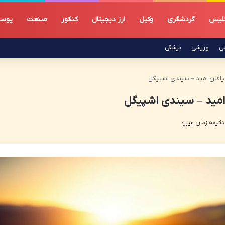
گلیس
گردشگری
وکیل
ارز دیجیتال
کنکور
صنعت
پوس
تی
ورزشی
پزشکی
افتن امید – سیندی اشپیگل
مید – سیندی اشپیگل