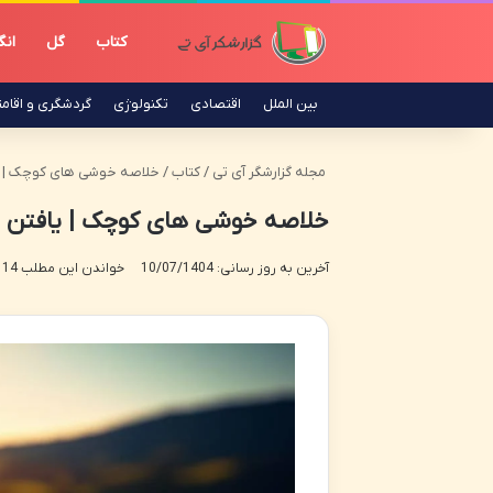
کتاب
گل
ان
بین الملل
اقتصادی
تکنولوژی
گردشگری و اقام
مجله گزارشگر آی تی
/
کتاب
/
خلاصه خوشی های کوچک | ی
خلاصه خوشی های کوچک | یافتن ا
آخرین به روز رسانی: 10/07/1404
خواندن این مطلب 14 دقیقه زمان میبرد