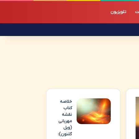
ت
تلویزیون
خلاصه
کتاب
نقشه
مهربانی
(ویل
گلنون):