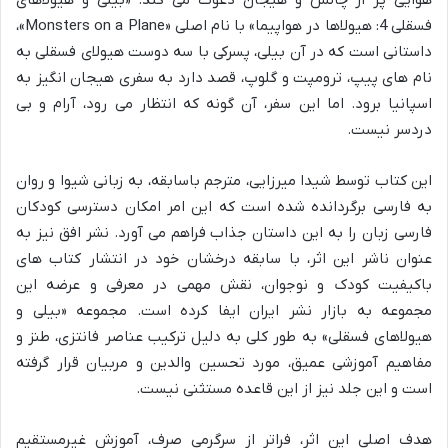
فسقلی 4: هیولاها در هواپیما» با نام اصلی «Monsters on a Plane»،
داستانی است که در آن بیلی، پسرکی با سه دوست هیولای فسقلی به
نام های پیپ، ترومپت و گلوپ، قصد دارد به سفری هیجان انگیز به
اسپانیا برود. اما این سفر، آن گونه که انتظار می رود، آرام و بی
دردسر نیست.
این کتاب توسط شیدا میرزایی، مترجم باسابقه، به زبانی شیوا و روان
به فارسی برگردانده شده است که این امر امکان دسترسی کودکان
فارسی زبان را به این داستان جذاب فراهم می آورد. نشر افق نیز به
عنوان ناشر این اثر، با سابقه درخشان خود در انتشار کتاب های
باکیفیت کودک و نوجوان، نقش مهمی در معرفی و عرضه این
مجموعه به بازار نشر ایران ایفا کرده است. مجموعه «بیلی و
هیولاهای فسقلی» به طور کلی به دلیل ترکیب عناصر فانتزی، طنز و
مفاهیم آموزشی عمیق، مورد تحسین والدین و مربیان قرار گرفته
است و این جلد نیز از این قاعده مستثنی نیست.
هدف اصلی این اثر، فراتر از سرگرمی صرف، آموزش غیرمستقیم