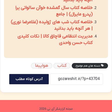
آنچه باید بدانید
خلاصه کتاب سال گمشده خوآن سالواتی یرا
(پدرو مایرال) | جامع
خلاصه کتاب شب های ژولیده (غلامرضا نوری)
| هر آنچه باید بدانید
مدیریت انتظامی قاچاق کالا | نکات کلیدی
کتاب حسن واحدی
کتاب
هواپیما
دسته های هم موضوع
آدرس کوتاه مطلب
مجله گزارشگر آی تی 2026