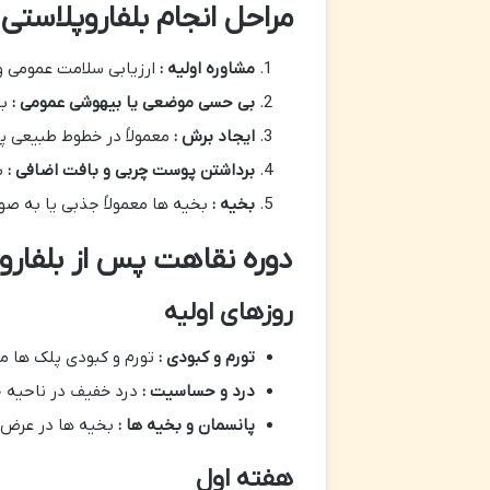
مراحل انجام بلفاروپلاستی
مشاوره اولیه :
ارزیابی سلامت عمومی 
بی حسی موضعی یا بیهوشی عمومی :
ب
ایجاد برش :
معمولاً در خطوط طبیعی پ
برداشتن پوست چربی و بافت اضافی :
ب
بخیه :
بخیه ها معمولاً جذبی یا به ص
دوره نقاهت پس از بلفارو
روزهای اولیه
تورم و کبودی :
تورم و کبودی پلک ها معمولاً در ۲۴ تا ۷۲ ساعت ابتدایی به اوج خود می رسد و پس
درد و حساسیت :
درد خفیف در ناحیه 
پانسمان و بخیه ها :
بخیه ها در عرض ۵ تا ۷ روز برداشته می شوند
هفته اول