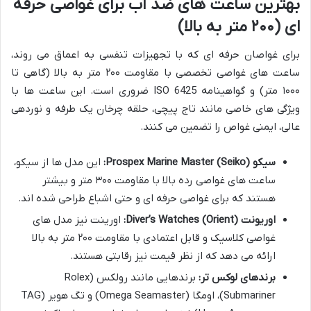
بهترین ساعت های ضد آب برای غواصی حرفه
ای (۲۰۰ متر به بالا)
برای غواصان حرفه ای که با تجهیزات تنفسی به اعماق می روند،
ساعت های غواصی تخصصی با مقاومت ۲۰۰ متر به بالا (گاهی تا
۱۰۰۰ متر) و گواهینامه ISO 6425 ضروری است. این ساعت ها با
ویژگی های خاصی مانند تاج پیچی، حلقه چرخان یک طرفه و نوردهی
عالی، ایمنی غواص را تضمین می کنند.
سیکو (Seiko) Prospex Marine Master:
این مدل ها از سیکو،
ساعت های غواصی رده بالا با مقاومت ۳۰۰ متر و بیشتر
هستند که برای غواصی حرفه ای و حتی اشباع طراحی شده اند.
اوریونت (Orient) Diver’s Watches:
اورینت نیز مدل های
غواصی کلاسیک و قابل اعتمادی با مقاومت ۲۰۰ متر به بالا
ارائه می دهد که از نظر قیمت نیز رقابتی هستند.
برندهای لوکس تر:
برندهایی مانند رولکس (Rolex
Submariner)، اومگا (Omega Seamaster) و تگ هویر (TAG