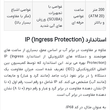
غواصی با
200 متر
ساعت
غواصی اشباع
تجهیزات
(20 ATM)
غواصی
(مگر با مقاومت
(SCUBA)، ورزش
و بالاتر
حرفه ای
بسیار بالا)
های آبی شدید
استاندارد IP (Ingress Protection)
علاوه بر مقاومت در برابر آب بر اساس عمق، بسیاری از ساعت های
هوشمند و دستگاه های الکترونیکی از استاندارد IP (Ingress
Protection) بهره می برند. این استاندارد که توسط کمیسیون بین
المللی الکتروتکنیکی (IEC) تعریف شده است، میزان مقاومت یک
دستگاه را در برابر نفوذ ذرات جامد (مانند گرد و غبار) و مایعات
(مانند آب) مشخص می کند. کد IP شامل دو رقم است؛ رقم اول (۰ تا
۶) نشان دهنده مقاومت در برابر گرد و غبار و رقم دوم (۰ تا ۸) نشان
دهنده مقاومت در برابر آب است.
به عنوان مثال، در کد IP68: