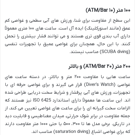
۱۰۰ متر (۱۰ ATM/Bar)
این سطح از مقاومت برای شنا، ورزش های آبی سطحی و غواصی کم
عمق (مانند اسنورکلینگ) ایده آل است. ساعت های ۱۰۰ متری معمولاً
دارای آب بندی قوی تری هستند و می توانند فشار بیشتری را تحمل
کنند. با این حال، همچنان برای غواصی عمیق با تجهیزات تنفسی
(SCUBA diving) مناسب نیستند.
۲۰۰ متر (۲۰ ATM/Bar) و بالاتر
ساعت هایی با مقاومت ۲۰۰ متر و بالاتر، در دسته ساعت های
غواصی (Diver’s Watch) قرار می گیرند و برای غواصی حرفه ای با
تجهیزات، ورزش های آبی پرفشار و شرایط سخت دریایی طراحی شده
اند. این ساعت ها معمولاً دارای استاندارد ISO 6425 نیز هستند که
الزامات سخت گیرانه ای را برای ساعت های غواصی تعیین می کند، از
جمله مقاومت در برابر شوک حرارتی، میدان مغناطیسی و قابلیت دید
در تاریکی. برخی مدل ها تا ۳۰۰، ۵۰۰ یا حتی ۱۰۰۰ متر مقاومت دارند
که برای غواصی اشباع (saturation diving) مناسب اند.