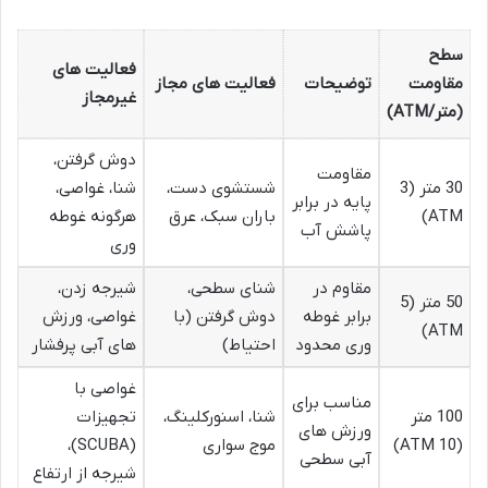
سطح
فعالیت های
مقاومت
توضیحات
فعالیت های مجاز
غیرمجاز
(متر/ATM)
دوش گرفتن،
مقاومت
30 متر (3
شستشوی دست،
شنا، غواصی،
پایه در برابر
ATM)
باران سبک، عرق
هرگونه غوطه
پاشش آب
وری
مقاوم در
شنای سطحی،
شیرجه زدن،
50 متر (5
برابر غوطه
دوش گرفتن (با
غواصی، ورزش
ATM)
وری محدود
احتیاط)
های آبی پرفشار
غواصی با
مناسب برای
100 متر
شنا، اسنورکلینگ،
تجهیزات
ورزش های
(10 ATM)
موج سواری
(SCUBA)،
آبی سطحی
شیرجه از ارتفاع