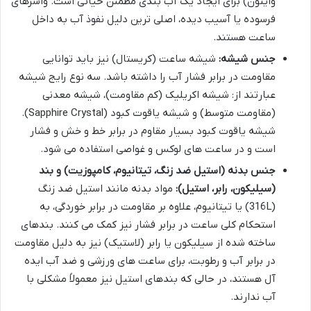
وایتون) برای ایجاد یک آب بندی مطمئن حیاتی است. واشرهای
فرسوده یا آسیب دیده، اصلی ترین دلیل نفوذ آب به داخل
ساعت هستند.
جنس شیشه:
شیشه ساعت (کریستال) نیز باید توانایی
مقاومت در برابر فشار آب را داشته باشد. سه نوع رایج شیشه
عبارتند از: شیشه اکریلیک (کم مقاومت)، شیشه معدنی
(مقاومت متوسط) و شیشه یاقوت کبود (Sapphire Crystal).
شیشه یاقوت کبود بسیار مقاوم در برابر خط و خش و فشار
است و در ساعت های لوکس و غواصی استفاده می شود.
جنس بدنه (استیل ضد زنگ، تیتانیوم، کامپوزیت) و بند
(سیلیکون، رابر، استیل):
مواد بدنه مانند استیل ضد زنگ
(316L) یا تیتانیوم، علاوه بر مقاومت در برابر خوردگی، به
استحکام کلی ساعت در برابر فشار نیز کمک می کنند. بندهای
ساخته شده از سیلیکون یا رابر (لاستیک) نیز به دلیل مقاومت
در برابر آب و رطوبت، برای ساعت های ورزشی و ضد آب ایده
آل هستند، در حالی که بندهای استیل نیز معمولاً مشکلی با
آب ندارند.