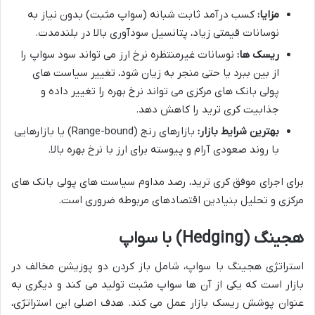
مزایا:
کسب درآمد ثابت شبانه (سواپ مثبت) بدون نیاز به
نوسانات قیمتی زیاد، پتانسیل سودآوری بالا در بلندمدت.
ریسک ها:
نوسانات غیرمنتظره نرخ ارز می تواند سود سواپ را
از بین ببرد یا حتی منجر به زیان شود، تغییر سیاست های
پولی بانک های مرکزی می تواند نرخ بهره را تغییر داده و
جذابیت کری ترید را کاهش دهد.
بهترین شرایط بازار:
بازارهای رنج (Range-bound) یا بازارهایی
با روند صعودی آرام و پیوسته برای ارز با نرخ بهره بالا.
برای اجرای موفق کری ترید، رصد مداوم سیاست های پولی بانک های
مرکزی و تحلیل بنیادین اقتصادهای مربوطه ضروری است.
هجینگ (Hedging) با سواپ
استراتژی هجینگ با سواپ، شامل باز کردن دو پوزیشن مخالف در
بازار است که یکی از آن ها سواپ مثبت تولید می کند و دیگری به
عنوان پوشش ریسک بازار عمل می کند. هدف اصلی این استراتژی،