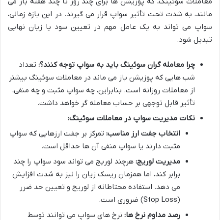
معاملات سوئینگ، که پوزیشن ها برای چند روز تا چند هفته باز می
مانند، به شدت تحت تأثیر سواپ قرار می گیرند. در این بازه زمانی،
سواپ می تواند به یک عامل مهم در تعیین سود یا زیان نهایی
تبدیل شود.
چرا معامله گران سوئینگ باید به سواپ توجه کنند؟:
تعداد
شب هایی که پوزیشن باز می ماند در معاملات سوئینگ بیشتر
از معاملات روزانه است. بنابراین، چه سواپ مثبت و چه منفی،
تأثیر قابل توجهی بر حساب معامله گر خواهد داشت.
نکات مدیریت سواپ در معاملات سوئینگ:
انتخاب جفت ارز مناسب:
تمرکز بر جفت ارزهایی که سواپ
مثبت دارند یا سواپ منفی آن ها حداقل است.
مدیریت لوریج:
هرچند لوریج می تواند سود سواپ را چند
برابر کند، اما همزمان ریسک زیان را نیز به شدت افزایش
می دهد. استفاده محتاطانه از لوریج و تعیین حد ضرر
(Stop Loss) ضروری است.
رصد مداوم نرخ ها:
نرخ های سواپ می توانند توسط