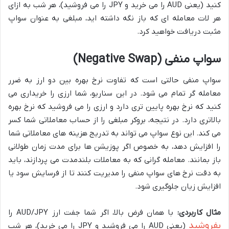
کنید (یعنی AUD را می خرید و JPY را می فروشید)، هر شب به ازای
هر لات معامله ای که باز نگه داشته اید، مبلغی به عنوان سواپ
مثبت دریافت خواهید کرد.
سواپ منفی (Negative Swap)
سواپ منفی حالتی است که تفاوت نرخ بهره بین دو ارز به ضرر
معامله گر تمام می شود. در این سناریو، شما ارزی را خریداری می
کنید که نرخ بهره پایین تری دارد و ارزی را می فروشید که نرخ بهره
بالاتری دارد. در نتیجه، بروکر مبلغی را از حساب معاملاتی شما کسر
می کند. این نوع سواپ می تواند به تدریج هزینه های معاملاتی شما
را افزایش دهد، به خصوص اگر پوزیشن ها برای مدت زمان طولانی
باز بمانند. معامله گرانی که به معاملات بلندمدت می پردازند، باید
به دقت نرخ های سواپ منفی را مدیریت کنند تا از فرسایش سود یا
افزایش زیان جلوگیری شود.
مثال کاربردی:
با همان فرض بالا، اگر شما جفت ارز AUD/JPY را
بفروشید
(یعنی AUD را می فروشید و JPY را می خرید)، هر شب