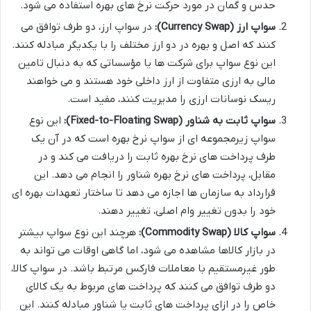
حدس و گمان در مورد حرکت نرخ های بهره استفاده می شود.
سواپ ارز (Currency Swap):
در سواپ ارز، دو طرف توافق می
کنند که اصل و بهره در دو ارز مختلف را با یکدیگر مبادله کنند.
این نوع سواپ برای شرکت ها یا مؤسساتی که به دنبال تامین
مالی به ارزی متفاوت از ارز داخلی خود هستند و می خواهند
ریسک نوسانات ارزی را مدیریت کنند، مفید است.
سواپ ثابت به شناور (Fixed-to-Floating Swap):
این نوع
سواپ زیرمجموعه ای از سواپ نرخ بهره است که در آن یک
طرف پرداخت های نرخ بهره ثابت را دریافت می کند و در
مقابل، پرداخت های نرخ بهره شناور را انجام می دهد. این
قرارداد به سازمان ها اجازه می دهد تا ساختار تعهدات بهره ای
خود را بدون تغییر وام اصلی، تغییر دهند.
سواپ کالا (Commodity Swap):
هرچند این نوع سواپ بیشتر
در بازار کالاها مشاهده می شود، اما گاهی اوقات می تواند به
طور غیرمستقیم با معاملات فارکس مرتبط باشد. در سواپ کالا،
دو طرف توافق می کنند که پرداخت های مربوط به یک کالای
خاص را در ازای پرداخت های ثابت یا شناور مبادله کنند. این