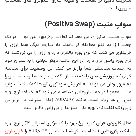
مدیریت دقیق تر معاملات و بهینه سازی استراتژی های معاملاتی
ضروری است.
سواپ مثبت (Positive Swap)
سواپ مثبت زمانی رخ می دهد که تفاوت نرخ بهره بین دو ارز در یک
جفت ارز، به نفع معامله گر باشد. به عبارت دیگر، شما ارزی را
خریداری می کنید که نرخ بهره بالاتری دارد و ارزی را می فروشید که
نرخ بهره پایین تری دارد. در این حالت، بروکر مبلغی را به عنوان سود
به حساب معاملاتی شما واریز می کند. این وضعیت برای معامله
گرانی که پوزیشن های بلندمدت باز نگه می دارند، مطلوب است، زیرا
به مرور زمان می تواند به افزایش سودآوری آن ها کمک کند. سواپ
مثبت معمولاً در جفت ارزهایی مشاهده می شود که اختلاف نرخ بهره
بین آن ها زیاد است، مانند AUD/JPY (دلار استرالیا در برابر ین
ژاپن) که اغلب نرخ بهره دلار استرالیا از ین ژاپن بالاتر است.
مثال کاربردی:
فرض کنید نرخ بهره بانک مرکزی استرالیا ۴٪ و نرخ بهره
خریداری
بانک مرکزی ژاپن ۰.۱٪ است. اگر شما جفت ارز AUD/JPY را