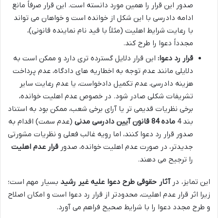
صدور این قرار را همین مورد دانسته است. این قرار صرفاً مانع
ادامه دادرسی با این شکل از خوانده است و خواهان می تواند
با رعایت شرایط اهلیت (مثلاً با قید نام نماینده قانونی)،
مجدداً دعوا را طرح کند.
قرار رد دعوا:
این قرار دلایل گسترده تری دارد و ممکن است به
دلایلی مانند عدم توجه به اخطاریه های دادگاه، عدم پرداخت
هزینه دادرسی، عدم تکمیل دادخواست، یا عدم رعایت سایر
تشریفات شکلی صادر شود. در خصوص عدم اهلیت خوانده،
برخی نظریات قدیمی تر یا آرای برخی شعب، ممکن بود به استناد
بند 4
ماده 84 قانون آیین دادرسی مدنی
(عدم سمت) اقدام به
صدور قرار رد دعوا کنند، اما رویه غالب فعلی و نظریات مشورتی
جدیدتر، در صورت عدم اهلیت خوانده، صدور
قرار عدم اهلیت
را ترجیح می دهند.
این تمایز، در
آثار حقوقی طرح دعوا علیه غیر رشید
بسیار مهم است؛
زیرا اثر قرار عدم اهلیت، محدودتر از قرار رد دعوا است و امکان اصلاح
و طرح مجدد دعوا را با شرایط صحیح فراهم می آورد.