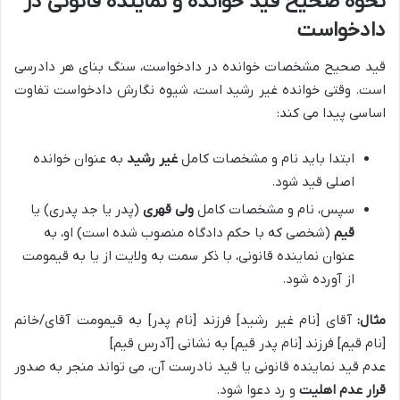
نحوه صحیح قید خوانده و نماینده قانونی در
دادخواست
قید صحیح مشخصات خوانده در دادخواست، سنگ بنای هر دادرسی
است. وقتی خوانده غیر رشید است، شیوه نگارش دادخواست تفاوت
اساسی پیدا می کند:
ابتدا باید نام و مشخصات کامل
غیر رشید
به عنوان خوانده
اصلی قید شود.
سپس، نام و مشخصات کامل
ولی قهری
(پدر یا جد پدری) یا
قیم
(شخصی که با حکم دادگاه منصوب شده است) او، به
عنوان نماینده قانونی، با ذکر سمت به ولایت از یا به قیمومت
از آورده شود.
مثال:
آقای [نام غیر رشید] فرزند [نام پدر] به قیمومت آقای/خانم
[نام قیم] فرزند [نام پدر قیم] به نشانی [آدرس قیم]
عدم قید نماینده قانونی یا قید نادرست آن، می تواند منجر به صدور
قرار عدم اهلیت
و رد دعوا شود.