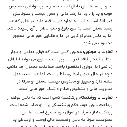
ندارد و معاملاتش باطل است. صغیر ممیز، توانایی تشخیص
خوب و بد را دارد اما رشد مالی او محرز نیست و تصرفاتش
غیرنافذ است و نیاز به اجازه ولی یا قیم دارد. در حالی که غیر
رشید ممکن است به سن بلوغ و حتی بالاتر از آن رسیده باشد،
اما به دلیل عدم توانایی در اداره عقلایی امور مالی، محجور
محسوب می شود.
تفاوت با مجنون:
مجنون کسی است که قوای عقلانی او دچار
اختلال شده و فاقد قدرت تمییز است. جنون می تواند اطباقی
(دائمی) یا ادواری (متقطع) باشد. معاملات مجنون، چه دائمی
و چه در حال جنون ادواری، باطل است. اما غیر رشید، عقل
سلیم دارد و تمییز او مخدوش نیست؛ مشکل او صرفاً در
مدیریت مالی و تشخیص صلاح و فساد امور مالی است.
تفاوت با ورشکسته:
ورشکسته کسی است که به دلیل توقف از
پرداخت دیون خود، حکم ورشکستگی برای او صادر شده است.
ورشکسته از تصرف در اموال خود ممنوع است، اما این
ممنوعیت صرفاً به دلیل وضعیت مالی اوست و ارتباطی به
عدم رشد یا جنون ندارد. وضعیت
حجر غیر رشید
، ماهیت