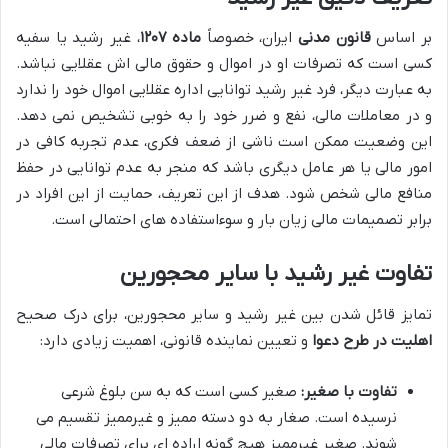
بر اساس
قانون مدنی
ایران، خصوصاً
ماده ۱۲۰۷
، غیر رشید یا سفیه
کسی است که تصرفات او در اموال و حقوق مالی اش عقلایی نباشد.
به عبارت دیگر، فرد غیر رشید توانایی اداره عقلایی اموال خود را ندارد
و در معاملات مالی، نفع و ضرر خود را به خوبی تشخیص نمی دهد.
این وضعیت ممکن است ناشی از ضعف فکری، عدم تجربه کافی در
امور مالی یا هر عامل دیگری باشد که منجر به عدم توانایی در حفظ
منافع مالی شخص شود. هدف از این تعریف، حمایت از این افراد در
برابر تصمیمات مالی زیان بار و سوءاستفاده های احتمالی است.
تفاوت غیر رشید با سایر محجورین
تمایز قائل شدن بین غیر رشید و سایر محجورین، برای درک صحیح
اهلیت در طرح دعوا
و تعیین نماینده قانونی، اهمیت زیادی دارد:
تفاوت با صغیر:
صغیر کسی است که به سن بلوغ شرعی
نرسیده است. صغار به دو دسته ممیز و غیرممیز تقسیم می
شوند. صغیر غیرممیز هیچ گونه اراده ای برای تصرفات مالی