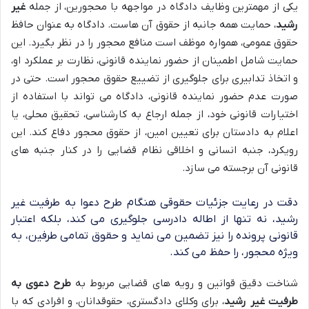
یکی از مهمترین وظایف دادگاه در مواجهه با محجورین، از جمله
غیر
رشید
، حمایت همه جانبه از حقوق آن هاست. دادگاه به عنوان حافظ
حقوق عمومی، همواره موظف است منافع محجور را در نظر بگیرد. این
حمایت شامل اطمینان از حضور نماینده قانونی، نظارت بر عملکرد او،
و اتخاذ تدابیری برای جلوگیری از تضییع حقوق محجور است. حتی در
صورت عدم حضور نماینده قانونی، دادگاه می تواند با استفاده از
اختیارات قانونی خود، از جمله ارجاع به کارشناسی، تحقیق محلی، یا
اعلام به دادستان برای تعیین امین، از حقوق محجور دفاع کند. این
رویکرد، جنبه انسانی و اخلاقی نظام قضایی را در کنار جنبه های
قانونی آن برجسته می سازد.
دقت در رعایت جزئیات حقوقی هنگام طرح دعوا به طرفیت غیر
رشید، نه تنها از اطاله دادرسی جلوگیری می کند، بلکه اعتبار
قانونی پرونده را نیز تضمین می نماید و حقوق تمامی طرفین، به
ویژه محجور، را حفظ می کند.
شناخت دقیق قوانین و رویه های قضایی مربوط به
طرح دعوی به
طرفیت غیر رشید
، برای وکلای دادگستری، حقوقدانان، و افرادی که با