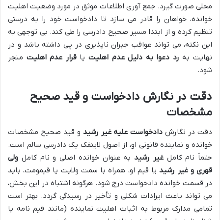
محلی صورت گیرد. جمع آوری اطلاعات موثق در مورد وضعیت اهلیت
خوانده، خواهان را قادر می سازد تا دادخواست خود را به درستی
تنظیم کرده و از ابتدا مسیر صحیح دادرسی را طی کند. بی توجهی به
این نکته، می تواند عواقب جبران ناپذیری در پی داشته باشد و در
نهایت به
رد دعوا به دلیل عدم اهلیت
یا
قرار عدم اهلیت
منجر
شود.
دقت در نگارش دادخواست و قید صحیح
مشخصات
دقت در نگارش
دادخواست علیه غیر رشید
و قید صحیح مشخصات
خوانده و نماینده قانونی او، از اصول لاینفک یک دادرسی سالم است.
حتماً نام کامل
غیر رشید
به عنوان خوانده اصلی و نام کامل
ولی
قهری و غیر رشید
یا قیم او، همراه با سمت ولایت یا قیمومت، باید
در قسمت خوانده دادخواست درج شود. هرگونه اشتباه در این بخش،
می تواند باعث ایرادات شکلی و تأخیر در رسیدگی گردد. بهتر است
تمامی مدارک مربوط به اثبات اهلیت نماینده (مانند قیم نامه یا