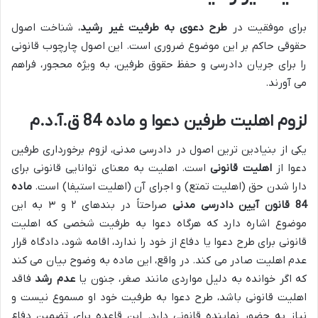
برای موفقیت در
طرح دعوی به طرفیت غیر رشید
، شناخت اصول
حقوقی حاکم بر این موضوع ضروری است. این اصول چارچوب قانونی
را برای جریان دادرسی و حفظ حقوق طرفین، به ویژه محجور، فراهم
می آورند.
لزوم اهلیت طرفین دعوا و ماده 84 ق.آ.د.م
یکی از بنیادین ترین اصول در دادرسی مدنی، لزوم برخورداری طرفین
دعوا از
اهلیت قانونی
است. اهلیت به معنای توانایی قانونی برای
دارا شدن حق (اهلیت تمتع) و اجرای آن (اهلیت استیفا) است.
ماده
84 قانون آیین دادرسی مدنی
صراحتاً در بندهای ۲ و ۳ به این
موضوع اشاره دارد که هرگاه دعوا به طرفیت شخصی که اهلیت
قانونی برای طرح دعوا یا دفاع از خود را ندارد، اقامه شود، دادگاه قرار
عدم اهلیت صادر می کند. در واقع، این ماده به وضوح بیان می کند
که اگر خوانده به دلیل مواردی مانند صغر، جنون یا
عدم رشد
فاقد
اهلیت قانونی باشد، طرح دعوا به طرفیت خود او مسموع نیست و
نیاز به حضور نماینده قانونی دارد. این قاعده برای تضمین دفاع