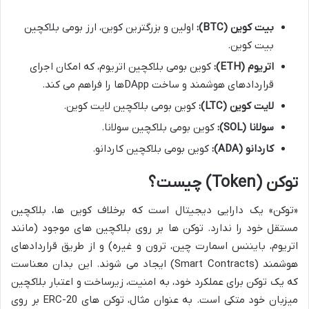
بیت کوین (BTC):
اولین و بزرگترین کوین، ارز بومی بلاکچین
بیت کوین.
اتریوم (ETH):
کوین بومی بلاکچین اتریوم، که امکان اجرای
قراردادهای هوشمند و ساخت DAppها را فراهم می کند.
لایت کوین (LTC):
کوین بومی بلاکچین لایت کوین.
سولانا (SOL):
کوین بومی بلاکچین سولانا.
کاردانو (ADA):
کوین بومی بلاکچین کاردانو.
توکن (Token) چیست؟
«توکن» یک دارایی دیجیتال است که برخلاف کوین ها، بلاکچین
مستقل خود را ندارد. توکن ها بر روی بلاکچین های موجود (مانند
اتریوم، بایننس اسمارت چین، ترون و غیره) و از طریق قراردادهای
هوشمند (Smart Contracts) ایجاد می شوند. این بدان معناست
که یک توکن برای عملکرد خود، به امنیت، زیرساخت و اعتبار بلاکچین
میزبان خود متکی است. به عنوان مثال، توکن های ERC-20 بر روی