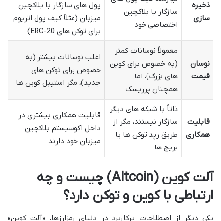
ذخیره
پول های سازگار با بلاکچین
سازگار با بلاکچین
سازی
میزبان (مثلاً کیف پول اتریوم
اختصاصی خود
برای توکن های ERC-20)
معمولاً نوسانات کمتر
اغلب نوسانات بیشتر (به
نوسان
(به خصوص برای کوین
خصوص برای توکن های
قیمت
های بزرگ)، اما
جدید)، مگر استیبل کوین ها
همچنان پرریسک
ذاتاً با شبکه های دیگر
قابلیت همکاری بیشتری در
قابلیت
سازگار نیستند، مگر از
داخل اکوسیستم بلاکچین
همکاری
طریق رپد توکن ها یا
میزبان خود دارند
بریج ها
آلت کوین (Altcoin) چیست و چه
ارتباطی با کوین و توکن دارد؟
یکی دیگر از اصطلاحات پرکاربرد در دنیای رمزارزها، «آلت کوین»