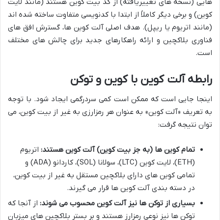
هایی (نسخه های تغییریافته) از کد بیت کوین هستند (مانند لایت
کوین) و برخی دیگر کاملاً از ابتدا با کدنویسی متفاوت ساخته شده اند
(مانند اتریوم یا ریپل). هدف اصلی آلت کوین ها، گسترش افق های
فناوری بلاکچین و ارائه راهکارهای جدید برای چالش های مختلف
است.
رابطه آلت کوین با کوین و توکن
اینجا جایی است که ممکن است کمی سردرگمی ایجاد شود. با توجه
به تعریف «آلت کوین» به عنوان هر رمزارزی به غیر از بیت کوین، می
توان نتیجه گرفت:
تمام کوین ها (به جز بیت کوین) آلت کوین هستند:
اتریوم
(ETH)، لایت کوین (LTC)، سولانا (SOL)، کاردانو (ADA) و
تمامی کوین های دارای بلاکچین مستقل به غیر از بیت کوین،
در دسته بندی آلت کوین ها قرار می گیرند.
بسیاری از توکن ها نیز آلت کوین محسوب می شوند:
از آنجا که
توکن ها نیز نوعی رمزارز هستند و بر بستر بلاکچین های میزبان