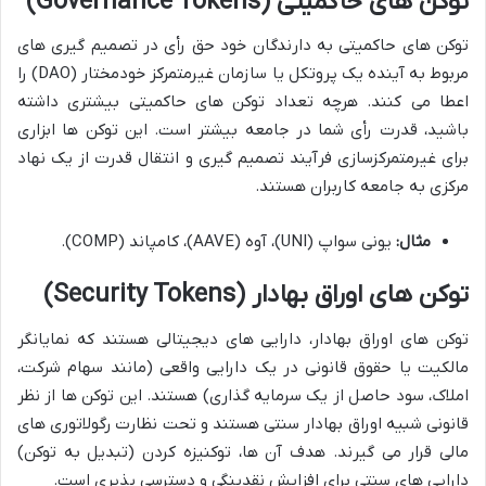
توکن های حاکمیتی (Governance Tokens)
توکن های حاکمیتی به دارندگان خود حق رأی در تصمیم گیری های
مربوط به آینده یک پروتکل یا سازمان غیرمتمرکز خودمختار (DAO) را
اعطا می کنند. هرچه تعداد توکن های حاکمیتی بیشتری داشته
باشید، قدرت رأی شما در جامعه بیشتر است. این توکن ها ابزاری
برای غیرمتمرکزسازی فرآیند تصمیم گیری و انتقال قدرت از یک نهاد
مرکزی به جامعه کاربران هستند.
مثال:
یونی سواپ (UNI)، آوه (AAVE)، کامپاند (COMP).
توکن های اوراق بهادار (Security Tokens)
توکن های اوراق بهادار، دارایی های دیجیتالی هستند که نمایانگر
مالکیت یا حقوق قانونی در یک دارایی واقعی (مانند سهام شرکت،
املاک، سود حاصل از یک سرمایه گذاری) هستند. این توکن ها از نظر
قانونی شبیه اوراق بهادار سنتی هستند و تحت نظارت رگولاتوری های
مالی قرار می گیرند. هدف آن ها، توکنیزه کردن (تبدیل به توکن)
دارایی های سنتی برای افزایش نقدینگی و دسترسی پذیری است.