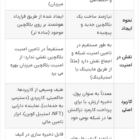
و اختصاصی
میزبان)
نیازمند ساخت یک
ایجاد شده از طریق قرارداد
نحوه
بلاکچین جدید و
هوشمند بر روی بلاکچین
ایجاد
پیچیده
موجود (ساده تر)
به طور مستقیم در
مستقیماً در تامین امنیت
تامین امنیت شبکه و
نقش در
بلاکچین نقشی ندارد؛ از
اجماع نقش دارد (مثلاً
امنیت
امنیت بلاکچین میزبان بهره
از طریق ماینینگ یا
می برد
استیکینگ)
طیف وسیعی از کاربردها:
عمدتاً به عنوان پول،
حاکمیتی، کاربردی (دسترسی
کاربرد
ذخیره ارزش، یا برای
به خدمات)، نماینده دارایی
اصلی
پرداخت کارمزد تراکنش
(NFT، استیبل کوین)، ابزار
ها در شبکه بومی خود
تامین مالی
قابل ذخیره سازی در کیف
نیازمند کیف پول های