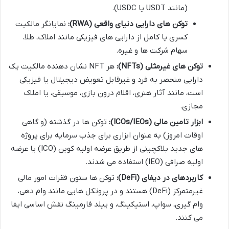
(مانند USDT یا USDC).
توکن های دارایی دنیای واقعی (RWA):
نمایانگر مالکیت
کسری یا کامل از دارایی های فیزیکی مانند املاک، طلا،
سهام شرکت ها و غیره.
توکن های غیرمثلی (NFTs):
هر NFT نشان دهنده مالکیت یک
دارایی منحصر به فرد و غیرقابل تعویض دیجیتال یا فیزیکی
است، مانند آثار هنری، اقلام درون بازی، موسیقی، یا املاک
مجازی.
ابزار تامین مالی (ICOs/IEOs):
توکن ها در گذشته (و گاهی
اوقات امروز) به عنوان ابزاری برای جذب سرمایه برای پروژه
های جدید بلاکچینی از طریق عرضه اولیه کوین (ICO) یا عرضه
اولیه صرافی (IEO) استفاده می شدند.
کاربردهای در دیفای (DeFi):
توکن ها ستون فقرات امور مالی
غیرمتمرکز (DeFi) هستند و در پروتکل هایی مانند وام دهی،
وام گیری، سواپ، استیکینگ، و ییلد فارمینگ نقش اساسی ایفا
می کنند.