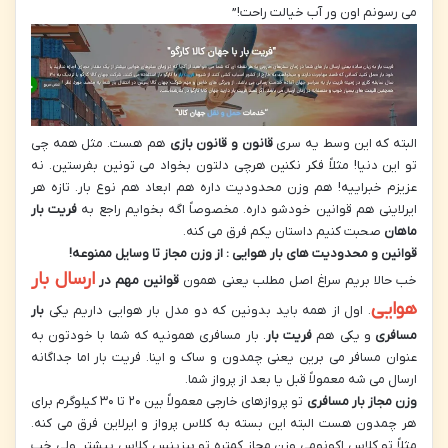
می رسونم اون ور آب خیالت راحت!”
البته که این وسط یه سری
قانون و قانون بازی
هم هست. مثل همه چی
تو این دنیا! مثلاً فکر نکنین هرچی دلتون بخواد می تونین بفرستین. نه
عزیزم خبراییه! هم وزن محدودیت داره هم ابعاد هم نوع بار. تازه هر
ایرلاینی هم قوانین خودشو داره. مخصوصاً اگه بخوایم راجع به
فریت بار
ماهان
صحبت کنیم داستان یکم فرق می کنه.
قوانین و محدودیت های بار هوایی : از وزن مجاز تا وسایل ممنوعه
!
ارسال بار
خب حالا بریم سراغ اصل مطلب یعنی همون
قوانین مهم در
هوایی
. اول از همه باید بدونین که دو مدل بار هوایی داریم یکی
بار
مسافری
و یکی هم
فریت بار
. بار مسافری همونیه که شما با خودتون به
عنوان مسافر می برین یعنی چمدون و ساک و اینا. فریت بار اما جداگانه
ارسال می شه معمولاً قبل یا بعد از پرواز شما.
وزن مجاز بار مسافری
تو پروازهای خارجی معمولاً بین ۲۰ تا ۳۰ کیلوگرم برای
هر چمدون هست البته این بسته به کلاس پرواز و ایرلاین فرق می کنه.
مثلاً تو کلاس اکونومی وزن مجاز کمتره تو بیزینس کلاس بیشتر. ولی خب