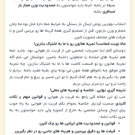
صرفه تر باشه. البته باید حواستون به
محدودیت وزن مجاز بار
مسافری
باشه.
انتخاب بهترین روش ارسال بار بستگی به شرایط شما داره مثل بودجه زمان
حجم و وزن بارتون. قبل از تصمیم گیری همه گزینه ها رو بررسی کنین و با
شرکت های مختلف مشورت کنین.
حالا نوبت شماست
!
تجربه هاتون رو با ما به اشتراک بذارین
!
دوستای گلم اینا تجربیات شخصی من از فریت بار هوایی بود. شاید شما
هم تجربه های مشابه یا متفاوتی داشته باشین. خوشحال می شم اگه
تجربه هاتون رو تو قسمت کامنت ها با ما به اشتراک بذارین. چه تجربه
های موفق چه ناموفق همه شون می تونه برای بقیه مفید باشه. بیایم با
هم یاد بگیریم و به هم کمک کنیم تا تو این مسیر پر پیچ و خم فریت بار
راحت تر و بی دردسرتر پیش بریم.
نتیجه گیری نهایی : خلاصه و توصیه های عملی
!
خب تو این مقاله کلی راجع به فریت بار هوایی و
قوانین مهم
و
نکات
کلیدی
صحبت کردیم. خلاصه بخوام بگم فریت بار هوایی یه راه خوب
برای ارسال وسایل شخصی به خارج از کشوره ولی باید حواستون به یه
سری نکات باشه :
قوانین و محدودیت های ایرلاین ها رو چک کنین
.
قیمت ها رو دقیق بپرسین و هزینه های جانبی رو در نظر بگیرین
.