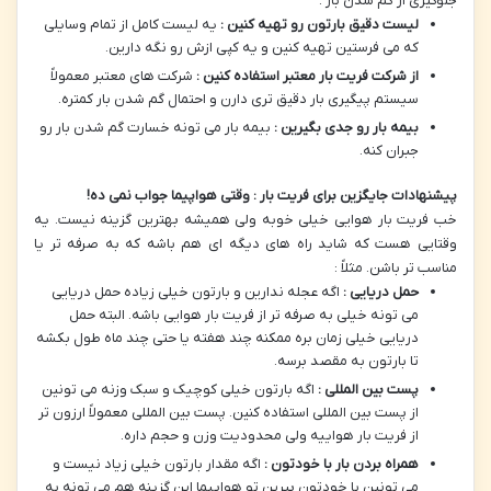
جلوگیری از گم شدن بار :
لیست دقیق بارتون رو تهیه کنین :
یه لیست کامل از تمام وسایلی
که می فرستین تهیه کنین و یه کپی ازش رو نگه دارین.
از شرکت فریت بار معتبر استفاده کنین :
شرکت های معتبر معمولاً
سیستم پیگیری بار دقیق تری دارن و احتمال گم شدن بار کمتره.
بیمه بار رو جدی بگیرین :
بیمه بار می تونه خسارت گم شدن بار رو
جبران کنه.
پیشنهادات جایگزین برای فریت بار : وقتی هواپیما جواب نمی ده
!
خب فریت بار هوایی خیلی خوبه ولی همیشه بهترین گزینه نیست. یه
وقتایی هست که شاید راه های دیگه ای هم باشه که به صرفه تر یا
مناسب تر باشن. مثلاً :
حمل دریایی :
اگه عجله ندارین و بارتون خیلی زیاده حمل دریایی
می تونه خیلی به صرفه تر از فریت بار هوایی باشه. البته حمل
دریایی خیلی زمان بره ممکنه چند هفته یا حتی چند ماه طول بکشه
تا بارتون به مقصد برسه.
پست بین المللی :
اگه بارتون خیلی کوچیک و سبک وزنه می تونین
از پست بین المللی استفاده کنین. پست بین المللی معمولاً ارزون تر
از فریت بار هواییه ولی محدودیت وزن و حجم داره.
همراه بردن بار با خودتون :
اگه مقدار بارتون خیلی زیاد نیست و
می تونین با خودتون ببرین تو هواپیما این گزینه هم می تونه به