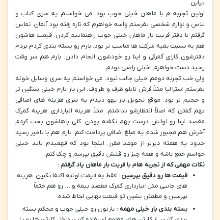
بیاین.
اولین تجربه م با ماهان خیلی خوب بود. می خواستم یه سری کتاب و
لباس و لوازم شخصی بفرستم واسه خواهرم که تازه رفته بود آلمان. تماس
گرفتم با دفتر فریت بار ماهان خیلی خوب راهنماییم کردن. قیمت هاشون
هم به نسبت بقیه شرکت ها مناسب تر بود. بارم رو بسته بندی کردم بردم
دفترشون کارای گمرکی و اینا رو خودشون انجام دادن. بارم هم سر وقت
رسید دست خواهرم. خیلی راضی بودم.
ولی خب تجربه دومم خیلی جالب نبود. می خواستم یه سری وسایل خونه
بفرستم استرالیا مثلاً فرش تابلو ظرف و ظروف. این بار بارم خیلی سنگین تر
و حجیم تر بود. موقع تحویل بار یهو دیدم یه سری هزینه های اضافی
بهم گفتن که اصلاً انتظارشو نداشتم. مثلاً هزینه انبارداری هزینه گمرک
مقصد اینا رو اولش درست بهم نگفته بودن. کلی باهاشون بحث کردم
آخرش هم مجبور شدم یه مبلغ اضافی پرداخت کنم. بارم هم با تاخیر رسید
حدود یه هفته دیرتر از موعد مقرر. اینجا بود که فهمیدم باید خیلی
حواسم جمع باشه و همه چیز رو قبلش دقیق بپرسم و چک کنم.
نکات مهمی که از تجربه هام با فریت بار ماهان یاد گرفتم :
قیمت ها رو دقیق بپرسین :
فقط به قیمت اولیه اکتفا نکنین. هزینه
های جانبی مثل انبارداری گمرک مقصد بیمه و … رو هم حتماً
بپرسین و مطمئن بشین تو قیمت نهایی لحاظ شده.
بسته بندی بار خیلی مهمه :
بارتون رو خیلی خوب و محکم بسته
بندی کنین. از کارتن های مقاوم استفاده کنین داخل کارتن ها رو با