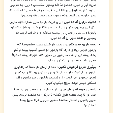
ضربه گیر پر کنین. مخصوصاً اگه وسایل شکستنی دارین. یه بار یکی
از دوستام یه تلویزیون LCD رو با فریت بار فرستاده بود اصلاً بسته
بندی نکرده بود تلویزیونه داغون شده بود موقع رسیدن!
مدارک لازم رو آماده کنین :
برای فریت بار یه سری مدارک لازم دارین
مثل کپی پاسپورت کپی ویزا لیست بار فاکتور خرید وسایل (اگه نو
باشن) و … قبل از ارسال بار لیست مدارک رو از شرکت فریت بار
بپرسین و همه شون رو آماده کنین.
بیمه بار رو جدی بگیرین :
بیمه بار خیلی مهمه مخصوصاً اگه
بارتون ارزش زیادی داره. اگه بارتون تو مسیر آسیب ببینه یا گم
بشه بیمه می تونه خسارتتون رو جبران کنه. هزینه بیمه معمولاً
خیلی زیاد نیست ولی ارزشش رو داره.
پیگیری بار رو فراموش نکنین :
بعد از ارسال بار حتماً کد رهگیری
بارتون رو از شرکت فریت بار بگیرین و بارتون رو آنلاین پیگیری
کنین. اینجوری می تونین از وضعیت بارتون باخبر بشین و اگه
مشکلی پیش اومد سریع پیگیری کنین.
با صبر و حوصله پیش برین :
فریت بار یه پروسه زمان بره. ممکنه
چند روز تا چند هفته طول بکشه تا بارتون به مقصد برسه. پس
صبور باشین و انتظار نداشته باشین بارتون فردا صبح برسه
دستتون!