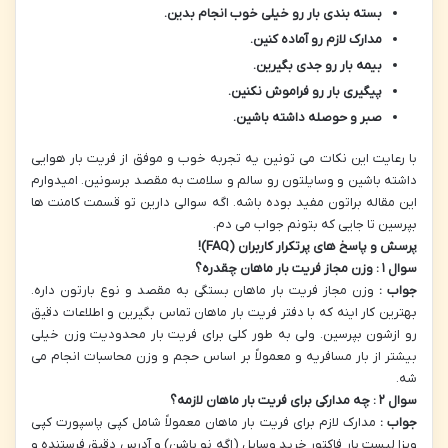
بسته بندی بار رو خیلی خوب انجام بدین
.
مدارک لازم رو آماده کنین
.
بیمه بار رو جدی بگیرین
.
پیگیری بار رو فراموش نکنین
.
صبر و حوصله داشته باشین
.
با رعایت این نکات می تونین یه تجربه خوب و موفق از فریت بار هوایی
داشته باشین و وسایلتون رو سالم و سلامت به مقصد برسونین. امیدوارم
این مقاله براتون مفید بوده باشه. اگه سوالی دارین تو قسمت کامنت ها
بپرسین تا جایی که بتونم جواب می دم.
پرسش و پاسخ های پرتکرار کاربران
(FAQ)!
سوال
۱
: وزن مجاز فریت بار ماهان چقدره؟
جواب :
وزن مجاز فریت بار ماهان بستگی به مقصد و نوع بارتون داره.
بهترین کار اینه که با دفتر فریت بار ماهان تماس بگیرین و اطلاعات دقیق
رو ازشون بپرسین. ولی به طور کلی برای فریت بار محدودیت وزن خیلی
بیشتر از بار مسافریه و معمولاً بر اساس حجم و وزن محاسبات انجام می
شه.
سوال
۲
: چه مدارکی برای فریت بار ماهان لازمه؟
جواب :
مدارک لازم برای فریت بار ماهان معمولاً شامل کپی پاسپورت کپی
ویزا لیست بار فاکتور خرید وسایل (اگه نو باشن) و آدرس دقیق فرستنده و