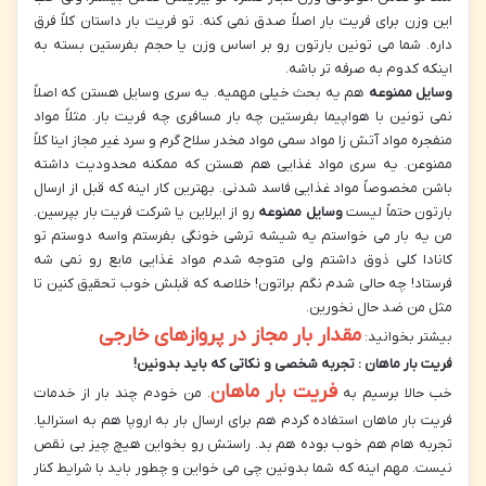
این وزن برای فریت بار اصلاً صدق نمی کنه. تو فریت بار داستان کلاً فرق
داره. شما می تونین بارتون رو بر اساس وزن یا حجم بفرستین بسته به
اینکه کدوم به صرفه تر باشه.
وسایل ممنوعه
هم یه بحث خیلی مهمیه. یه سری وسایل هستن که اصلاً
نمی تونین با هواپیما بفرستین چه بار مسافری چه فریت بار. مثلاً مواد
منفجره مواد آتش زا مواد سمی مواد مخدر سلاح گرم و سرد غیر مجاز اینا کلاً
ممنوعن. یه سری مواد غذایی هم هستن که ممکنه محدودیت داشته
باشن مخصوصاً مواد غذایی فاسد شدنی. بهترین کار اینه که قبل از ارسال
بارتون حتماً لیست
وسایل ممنوعه
رو از ایرلاین یا شرکت فریت بار بپرسین.
من یه بار می خواستم یه شیشه ترشی خونگی بفرستم واسه دوستم تو
کانادا کلی ذوق داشتم ولی متوجه شدم مواد غذایی مایع رو نمی شه
فرستاد! چه حالی شدم نگم براتون! خلاصه که قبلش خوب تحقیق کنین تا
مثل من ضد حال نخورین.
مقدار بار مجاز در پروازهای خارجی
بیشتر بخوانید:
فریت بار ماهان : تجربه شخصی و نکاتی که باید بدونین
!
فریت بار ماهان
خب حالا برسیم به
. من خودم چند بار از خدمات
فریت بار ماهان استفاده کردم هم برای ارسال بار به اروپا هم به استرالیا.
تجربه هام هم خوب بوده هم بد. راستش رو بخواین هیچ چیز بی نقص
نیست. مهم اینه که شما بدونین چی می خواین و چطور باید با شرایط کنار