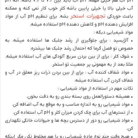
pH آب هم خیلی مهمه. pH آب باید بین ۷.۲ تا ۷.۶ باشه. اگه pH
آب خیلی بالا یا خیلی پایین باشه کلر خوب کار نمی کنه و ممکنه
تجهیزات استخر
باعث خوردگی
بشه. برای تنظیم pH آب از مواد
افزایش دهنده pH و کاهش دهنده pH استفاده میشه.
مواد شیمیایی دیگه :
• آلژیسید : برای جلوگیری از رشد جلبک ها استفاده میشه. به
خصوص تو فصل گرما که احتمال رشد جلبک ها بیشتره.
• شوک کلر : برای از بین بردن سریع آلودگی های آب استفاده میشه.
مثلا بعد از یه مهمونی پر جمعیت تو استخر.
• مواد شفاف کننده آب : برای از بین بردن ذرات ریز معلق در آب و
شفاف کردن آب استفاده میشه.
نکات مهم در استفاده از مواد شیمیایی :
• همیشه دستورالعمل روی بسته بندی رو به دقت بخون.
• مواد شیمیایی رو به اندازه مناسب و به موقع به آب اضافه کن.
• از تسترهای آب برای چک کردن میزان کلر و pH آب استفاده کن.
• مواد شیمیایی رو دور از دسترس بچه ها و حیوانات خانگی نگهداری
کن.
• هیچ وقت چند نوع ماده شیمیایی رو با هم مخلوط نکن مگر اینکه