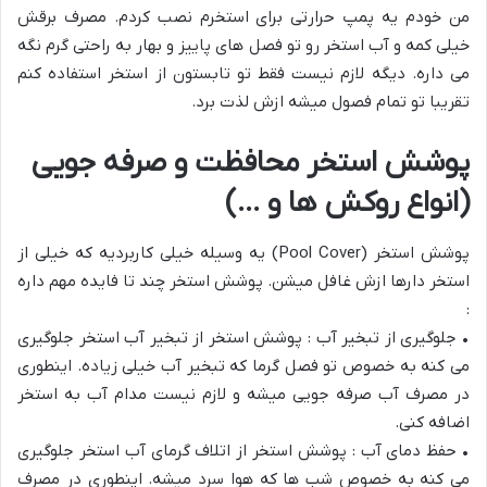
من خودم یه پمپ حرارتی برای استخرم نصب کردم. مصرف برقش
خیلی کمه و آب استخر رو تو فصل های پاییز و بهار به راحتی گرم نگه
می داره. دیگه لازم نیست فقط تو تابستون از استخر استفاده کنم
تقریبا تو تمام فصول میشه ازش لذت برد.
پوشش استخر محافظت و صرفه جویی
(انواع روکش ها و …)
پوشش استخر (Pool Cover) یه وسیله خیلی کاربردیه که خیلی از
استخر دارها ازش غافل میشن. پوشش استخر چند تا فایده مهم داره
:
• جلوگیری از تبخیر آب : پوشش استخر از تبخیر آب استخر جلوگیری
می کنه به خصوص تو فصل گرما که تبخیر آب خیلی زیاده. اینطوری
در مصرف آب صرفه جویی میشه و لازم نیست مدام آب به استخر
اضافه کنی.
• حفظ دمای آب : پوشش استخر از اتلاف گرمای آب استخر جلوگیری
می کنه به خصوص شب ها که هوا سرد میشه. اینطوری در مصرف