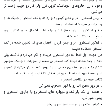
وجود دارن. جاروهای اتوماتیک گرون ترن ولی کار رو خیلی راحت تر
می کنن.
• برس استخری : برای تمیز کردن دیواره ها و کف استخر از جلبک ها و
رسوبات چسبیده استفاده میشه.
• تور استخری : برای جمع کردن برگ ها و آشغال های شناور روی
سطح آب استفاده میشه.
• کفگیر استخری : برای جمع کردن آشغال های ته نشین شده در کف
استخر استفاده میشه.
من خودم اول فقط یه تور استخری خریدم و فکر می کردم کافیه. ولی
بعد از چند هفته دیدم کف استخر پر شده از رسوبات و جلبک. مجبور
شدم یه جاروی استخری دستی و یه برس هم بخرم. بهتره از همون
اول همه تجهیزات نظافت رو تهیه کنی تا کارت راحت تر باشه.
نکات مهم در نظافت استخر :
• هر روز سطح آب رو با تور استخری تمیز کن.
• هفته ای یک بار کف و دیواره های استخر رو با جاروی استخری و
برس تمیز کن.
• فیلتر استخر رو مرتب تمیز کن یا بشور.