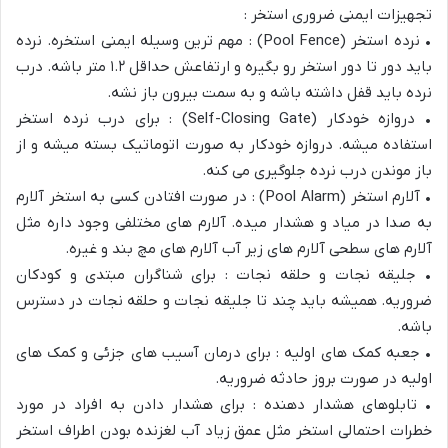
تجهیزات ایمنی ضروری استخر :
• نرده استخر (Pool Fence) : مهم ترین وسیله ایمنی استخره. نرده
باید دور تا دور استخر رو بگیره و ارتفاعش حداقل ۱.۲ متر باشه. درب
نرده باید قفل داشته باشه و به سمت بیرون باز نشه.
• دروازه خودکار (Self-Closing Gate) : برای درب نرده استخر
استفاده میشه. دروازه خودکار به صورت اتوماتیک بسته میشه و از
باز موندن درب نرده جلوگیری می کنه.
• آلارم استخر (Pool Alarm) : در صورت افتادن کسی به استخر آلارم
به صدا در میاد و هشدار میده. آلارم های مختلفی وجود داره مثل
آلارم های سطحی آلارم های زیر آب آلارم های مچ بند و غیره.
• جلیقه نجات و حلقه نجات : برای شناگران مبتدی و کودکان
ضروریه. همیشه باید چند تا جلیقه نجات و حلقه نجات در دسترس
باشه.
• جعبه کمک های اولیه : برای درمان آسیب های جزئی و کمک های
اولیه در صورت بروز حادثه ضروریه.
• تابلوهای هشدار دهنده : برای هشدار دادن به افراد در مورد
خطرات احتمالی استخر مثل عمق زیاد آب لغزنده بودن اطراف استخر