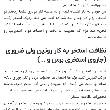
دستورالعملش رو داشته باشی.
من خودم یه بار اشتباه کردم و یه عالمه کلر پودری یکجا ریختم تو
استخر. بوی کلر چنان تند شد که اصلا نمی شد نزدیک استخر رفت.
بعد فهمیدم باید کلر رو کم کم و با فاصله زمانی به آب اضافه کنم.
تجربه شد برام که همیشه با دقت و احتیاط مواد شیمیایی رو
استفاده کنم.
نظافت استخر یه کار روتین ولی ضروری
(جاروی استخری برس و …)
استخر رو فقط پر کردن آب و ریختن مواد شیمیایی کافی نیست. باید
مرتب تمیزش کنی. برگ ها آشغال ها حشرات مرده و کلی چیزای دیگه
مدام تو استخر می افتند. اگه تمیزشون نکنی آب استخر کثیف میشه
و سیستم تصفیه هم به تنهایی نمی تونه از پس همه شون بربیاد.
تجهیزات نظافت استخر :
• جاروی استخری : برای تمیز کردن کف و دیواره های استخر از آشغال
ها و رسوبات استفاده میشه. جاروهای استخری دستی و اتوماتیک