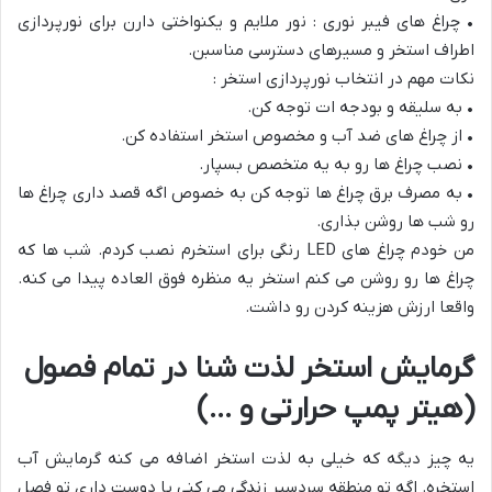
• چراغ های فیبر نوری : نور ملایم و یکنواختی دارن برای نورپردازی
اطراف استخر و مسیرهای دسترسی مناسبن.
نکات مهم در انتخاب نورپردازی استخر :
• به سلیقه و بودجه ات توجه کن.
• از چراغ های ضد آب و مخصوص استخر استفاده کن.
• نصب چراغ ها رو به یه متخصص بسپار.
• به مصرف برق چراغ ها توجه کن به خصوص اگه قصد داری چراغ ها
رو شب ها روشن بذاری.
من خودم چراغ های LED رنگی برای استخرم نصب کردم. شب ها که
چراغ ها رو روشن می کنم استخر یه منظره فوق العاده پیدا می کنه.
واقعا ارزش هزینه کردن رو داشت.
گرمایش استخر لذت شنا در تمام فصول
(هیتر پمپ حرارتی و …)
یه چیز دیگه که خیلی به لذت استخر اضافه می کنه گرمایش آب
استخره. اگه تو منطقه سردسیر زندگی می کنی یا دوست داری تو فصل