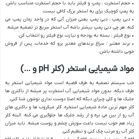
• حجم استخرت : پمپ و فیلتر باید با حجم استخرت متناسب باشن.
یه پمپ کوچیک برای یه استخر بزرگ کافی نیست.
• دبی پمپ : دبی پمپ یعنی میزان آبی که در واحد زمان پمپ می
کنه. هر چی دبی پمپ بیشتر باشه آب استخر سریع تر تصفیه میشه.
• نوع فیلتر : بسته به بودجه و نیازت نوع فیلتر رو انتخاب کن.
• برند معتبر : سراغ برندهای معتبر برو که خدمات پس از فروش
خوبی داشته باشن.
مواد شیمیایی استخر (کلر pH و …)
خب سیستم تصفیه یه طرف قضیه است مواد شیمیایی استخر یه
طرف دیگه. بدون مواد شیمیایی آب استخرت پر میشه از باکتری ها
جلبک ها و کلی چیزای دیگه که اصلا دوست نداری توشون شنا کنی.
کلر مهم ترین ماده شیمیایی استخره. کلر میکروب ها و باکتری های
آب رو از بین می بره و از رشد جلبک ها جلوگیری می کنه. البته کلر
زیاد هم خوب نیست باعث سوزش چشم و پوست میشه. باید میزان
کلر آب رو مرتب چک کنی و تنظیم کنی.