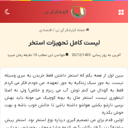
منو
تغی
مجله گزارشگر آی تی
/
اقتصادی
لیست کامل تحهیزات استخر
آخرین به روز رسانی: 20/12/1403
خواندن این مطلب 10 دقیقه زمان میبرد
ببین اول از همه بگم که استخر داشتن فقط خریدن یه سری وسیله
نیست. یه جور سبک زندگیه یه جور تعهده. من خودم فکر می کردم
فقط یه گودال می کنم توش آب می ریزم و خلاص! ولی نه اصلا
اینطوری نیست. استخر مثل یه بچه کوچیک می مونه باید بهش
برسی نازشو بکشی هواشو داشته باشی تا حالش خوب باشه و بهت
خوش بگذره.
اولین قدم برای من تصمیم گیری درباره نوع استخر بود. استخر پیش
ساخته؟ بتنی؟ فایبرگلاس؟ هر کدوم مزایا و معایب خودشون رو دارن.