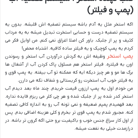
(پمپ و فیلتر)
اگه استخر مثل یه آدم باشه سیستم تصفیه اش قلبشه. بدون یه
سیستم تصفیه درست و حسابی استخرت تبدیل میشه به یه مرداب
کثیف و پر از جلبک. باور کن اصلا اغراق نمی کنم. من اوایل فکر می
کردم یه پمپ کوچیک و یه فیلتر ساده کافیه. اشتباه محض!
پمپ استخر
وظیفه اش به گردش درآوردن آب استخر و رسوندن
اون به فیلتره. فیلتر استخر هم مسئول پاک کردن آب از آشغال ها
برگ ها مو و هر چیز دیگه ایه که ممکنه تو آب بیفته. یه پمپ قوی و
یه فیلتر خوب آب استخرت رو کریستالی و شفاف نگه می دارن.
من خودم اول یه پمپ ارزون قیمت خریدم. چند ماه بعد دیدم آب
استخر کدر شده پر از جلبک شده و هر چی کلر می ریزم فایده نداره.
بعد فهمیدم پمپم ضعیفه و نمی تونه آب رو به اندازه کافی تصفیه
کنه. مجبور شدم یه پمپ قوی تر بخرم و کلی هزینه اضافی بدم. پس
از اول کار سراغ جنس خوب و باکیفیت برو حتی اگه گرون تر باشه. در
درازمدت خیلی به نفعت میشه.