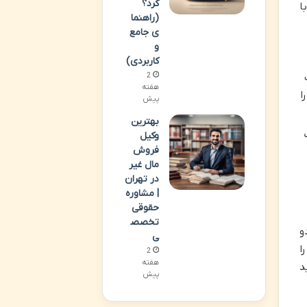
کرد؟
ا
(راهنما
ی جامع
و
کاربردی)
2
هفته
ا
پیش
بهترین
وکیل
فروش
مال غیر
در تهران
| مشاوره
حقوقی
تخصص
و
ی
ا
2
هفته
د
پیش