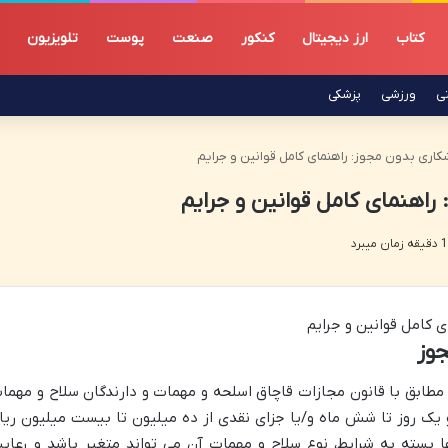
کتاب
ارز دیجیتال
کنکور
صنعت
پوست
تلویزیون
تی
ورزشی
پزشکی
اری بدون مجوز: راهنمای کامل قوانین و جرایم
اهنمای کامل قوانین و جرایم
وز
مطابق با قانون مجازات قاچاق اسلحه و مهمات و دارندگان سلاح و مهما
 حبس از نود و یک روز تا شش ماه و/یا جزای نقدی از ده میلیون تا بیست میلیون ریا
 بسته به شرایط، نوع سلاح و مهمات آن می تواند متغیر باشد و رعای