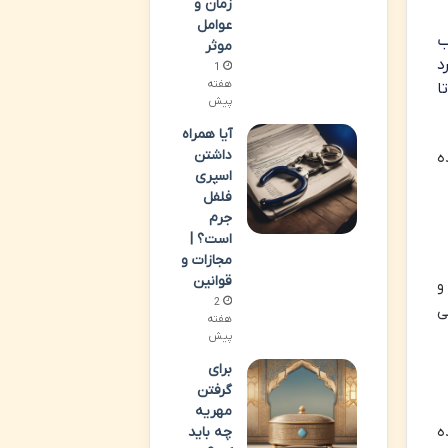
زمان و
عوامل
ب
موثر
د
1
هفته
ا
پیش
آیا همراه
داشتن
ه
اسپری
فلفل
جرم
است؟ |
مجازات و
قوانین
ات و
2
ی
هفته
پیش
برای
گرفتن
مهریه
ه
چه باید