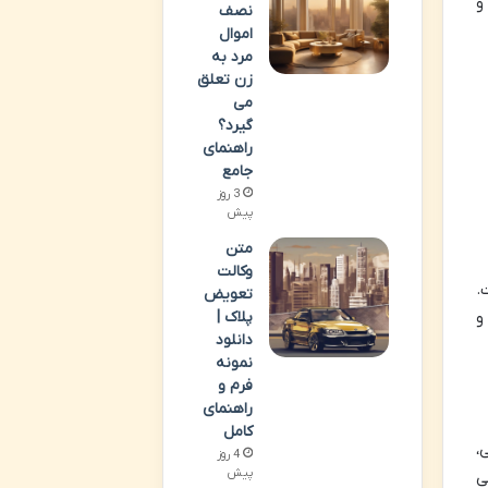
و
نصف
اموال
مرد به
زن تعلق
می
گیرد؟
راهنمای
جامع
3 روز
پیش
متن
وکالت
.
تعویض
و
پلاک |
دانلود
نمونه
فرم و
راهنمای
کامل
،
4 روز
پیش
ی