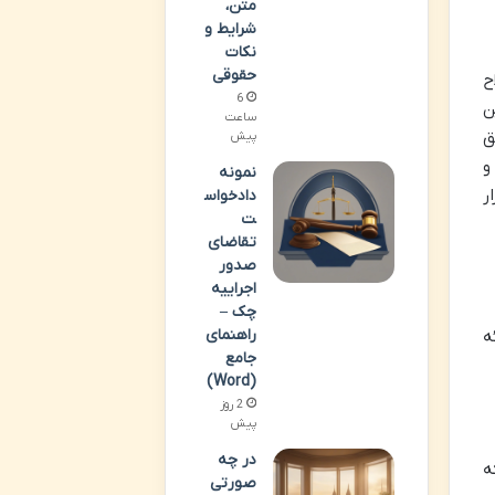
متن،
شرایط و
نکات
حقوقی
ح
6
ن
ساعت
ق
پیش
و
نمونه
ر
دادخواس
ت
تقاضای
صدور
اجراییه
چک –
راهنمای
ه
جامع
(Word)
2 روز
پیش
در چه
ه
صورتی