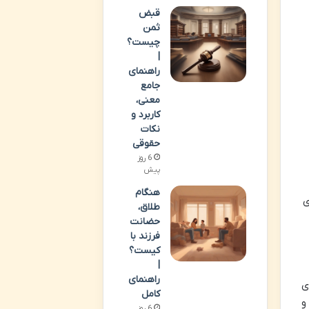
قبض
ثمن
چیست؟
|
راهنمای
جامع
معنی،
کاربرد و
نکات
حقوقی
6 روز
پیش
هنگام
ی
طلاق،
حضانت
فرزند با
کیست؟
|
راهنمای
ی
کامل
و
6 روز