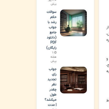
پیش
سوالات
حکم
رشد با
ز
جواب
جامع
،
(دانلود
نون شامل 22 ماده و 11 تبصره
PDF
رایگان)
1
هفته
و
پیش
،
جواب
ه
رای
تجدید
نظر
چقدر
طول
میکشد؟
ط
| مدت