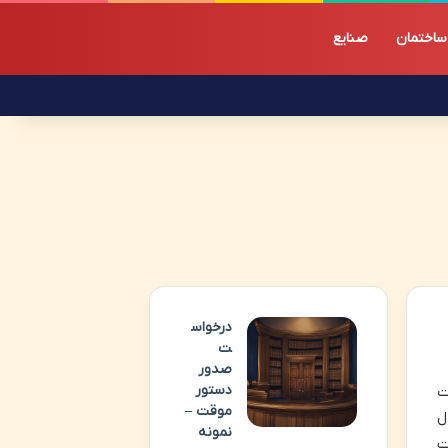
ساختمان
صنایع
درخواس
ت
صدور
دستور
ت
موقت –
ل
نمونه
ت