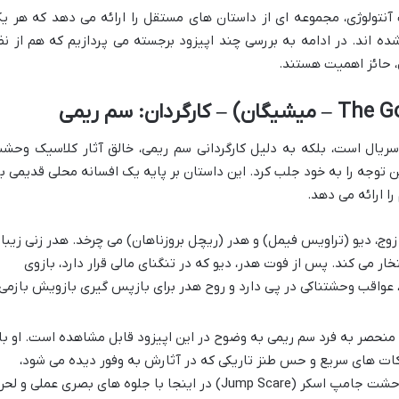
 فرمت آنتولوژی، مجموعه ای از داستان های مستقل را ارائه می دهد که هر ی
ده اند. در ادامه به بررسی چند اپیزود برجسته می پردازیم که هم از نظ
، حائز اهمیت هستند.
 سریال است، بلکه به دلیل کارگردانی سم ریمی، خالق آثار کلاسیک وحش
ریر» (The Evil Dead)، بیشترین توجه را به خود جلب کرد. این داستان بر پایه یک افسانه محلی قدیمی ب
را ارائه می دهد.
ج، دیو (تراویس فیمل) و هدر (ریچل بروزناهان) می چرخد. هدر زنی زیبا
ر می کند. پس از فوت هدر، دیو که در تنگنای مالی قرار دارد، بازوی
او، عواقب وحشتناکی در پی دارد و روح هدر برای بازپس گیری بازویش بازمی
نحصر به فرد سم ریمی به وضوح در این اپیزود قابل مشاهده است. او با
 کات های سریع و حس طنز تاریکی که در آثارش به وفور دیده می شود،
فضایی منحصربه فرد را خلق می کند. وحشت جامپ اسکر (Jump Scare) در اینجا با جلوه های بصری عملی و ل