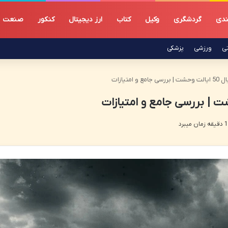
ندی
گردشگری
وکیل
کتاب
ارز دیجیتال
کنکور
صنعت
تی
ورزشی
پزشکی
 امتیازات