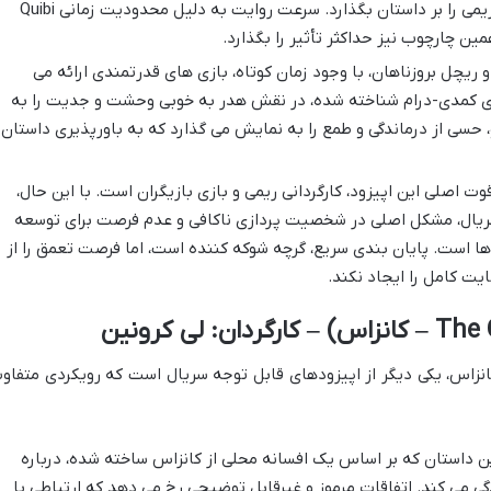
کمی کاریکاتوری ادغام شده تا امضای ریمی را بر داستان بگذارد. سرعت روایت به دلیل محدودیت زمانی Quibi
ین چارچوب نیز حداکثر تأثیر را بگذارد.
ریچل بروزناهان، با وجود زمان کوتاه، بازی های قدرتمندی ارائه می
ای کمدی-درام شناخته شده، در نقش هدر به خوبی وحشت و جدیت را به
حسی از درماندگی و طمع را به نمایش می گذارد که به باورپذیری داستان
ت اصلی این اپیزود، کارگردانی ریمی و بازی بازیگران است. با این حال،
سریال، مشکل اصلی در شخصیت پردازی ناکافی و عدم فرصت برای توسعه
ا است. پایان بندی سریع، گرچه شوکه کننده است، اما فرصت تعمق را از
ت کامل را ایجاد نکند.
انزاس، یکی دیگر از اپیزودهای قابل توجه سریال است که رویکردی متفاو
ن داستان که بر اساس یک افسانه محلی از کانزاس ساخته شده، درباره
 می کند. اتفاقات مرموز و غیرقابل توضیحی رخ می دهد که ارتباطی با