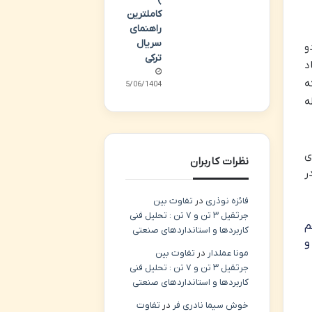
کاملترین
راهنمای
سریال
دو
ترکی
د
ه
15/06/1404
ه
ی
نظرات کاربران
 وحشت» در
فائزه نوذری
در
تفاوت بین
جرثقیل ۳ تن و ۷ تن : تحلیل فنی
م
کاربردها و استانداردهای صنعتی
و
مونا عملدار
در
تفاوت بین
جرثقیل ۳ تن و ۷ تن : تحلیل فنی
کاربردها و استانداردهای صنعتی
خوش سیما نادری فر
در
تفاوت