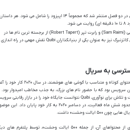
این سریال در دو فصل منتشر شد که مجموعاً ۱۴ اپیزود را شامل می شود. هر داستان
ود.
سم ریمی (Sam Raimi) و رابرت تپر (Robert Tapert) از برجسته ترین نام ها در
تیم تهیه کنندگی اجرایی هستند. جفری کاتزنبرگ نیز به عنوان یکی از بنیانگذاران Quibi نقش مهمی در راه اندازی
پلتفرم Quibi، با ایده ای انقلابی برای ارائه محتوای کوتاه و متناسب با گوشی های هوشمند، در سال ۲۰۲۰ کا
ران این سرویس بود که با حضور نام های بزرگ، به جذب مخاطب امیدوار بود. ب
این حال، علی رغم سرمایه گذاری های هنگفت و تلاش برای نوآوری، Quibi نتوانست جایگاه خود را در بازار رقابتی س
های استریمینگ تثبیت کند و تنها پس از حدود شش ماه فعالیت، در دسامبر ۲۰۲۰ به کار خود پایان داد. این 
۵ ایالت وحشت» داشت.
پس از تعطیلی Quibi، حقوق پخش بسیاری از محتواهای آن، از جمله «۵۰ ایالت وحشت»، توسط پلتفرم های 