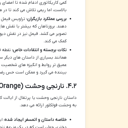
بالاست، اما ریمی تلاش می کند تا در هم
بررسی عملکرد بازیگران:
تراویس فیمل و 
دهند. بروزناهان که بیشتر با نقش ه
تصویر می کشد. فیمل نیز در نقش دیو، 
کمک می کند.
نکات برجسته و انتقادات خاص:
نقطه قو
همانند بسیاری از داستان های دیگر 
عمیق تر روابط و انگیزه های شخصیت ه
بیننده می گیرد و ممکن است حس رضای
۴.۲. نارنجی وحشت (The Orange – کانزاس) – کارگردان: لی کرونین
داستان نارنجی وحشت یا پرتقال از ایالت ک
به وحشت فولکلور ارائه می دهد.
خلاصه داستان و اتمسفر ایجاد شده:
ای
دختری جوان است که در یک مزرعه زندگی