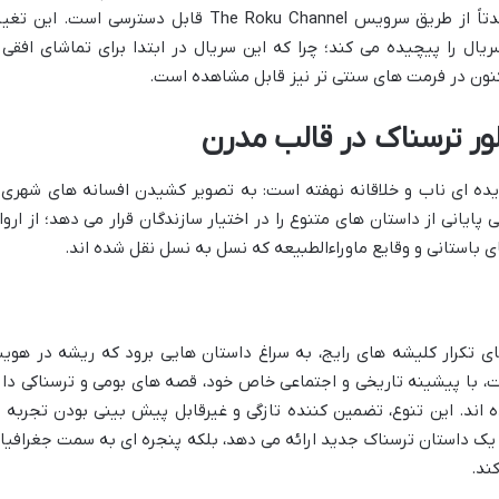
خریداری شد. در حال حاضر، این سریال عمدتاً از طریق سرویس The Roku Channel قابل دسترسی است. این 
ریال را پیچیده می کند؛ چرا که این سریال در ابتدا برای تماشای افقی 
کنون در فرمت های سنتی تر نیز قابل مشاهده است.
ور ترسناک در قالب مدرن
الت وحشت» در ایده ای ناب و خلاقانه نهفته است: به تصویر کشیدن افسانه های شهری 
ی پایانی از داستان های متنوع را در اختیار سازندگان قرار می دهد؛ از اروا
ی باستانی و وقایع ماوراءالطبیعه که نسل به نسل نقل شده اند.
ای تکرار کلیشه های رایج، به سراغ داستان هایی برود که ریشه در هوی
ت، با پیشینه تاریخی و اجتماعی خاص خود، قصه های بومی و ترسناکی دار
 اند. این تنوع، تضمین کننده تازگی و غیرقابل پیش بینی بودن تجربه 
 یک داستان ترسناک جدید ارائه می دهد، بلکه پنجره ای به سمت جغرافیا
ند.