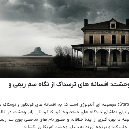
قد سریال 50 ایالت وحشت: افسانه های ترسناک از نگاه سم ریمی و
سریال «۵۰ ایالت وحشت» (50 States of Fright) مجموعه ای آنتولوژی است که به افسانه های فولکلور و ترسناک 
 فرصتی برای تماشای دیدگاه های منحصربه فرد کارگردانان ژانر وحشت در قال
وعه با بهره گیری از ایده خلاقانه و حضور نام های شاخصی چون سم ریمی
ا جلب کند و دریچه ای نو به دنیای وحشت آمریکایی بگشاید.