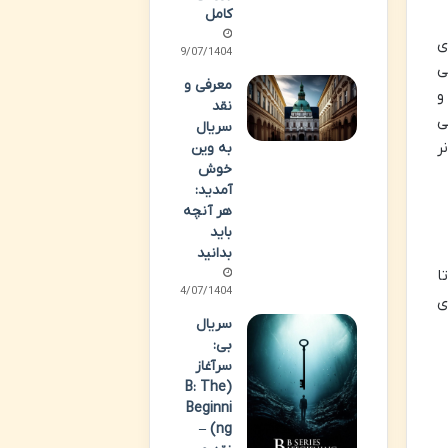
کامل
ی
29/07/1404
ی
معرفی و
 و
نقد
ی
سریال
ر
به وین
خوش
آمدید:
هر آنچه
باید
بدانید
ست تا
24/07/1404
ی
سریال
بی:
سرآغاز
(B: The
Beginni
ng) –