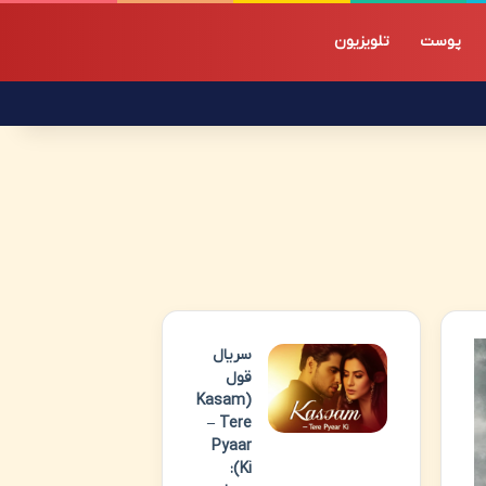
پوست
تلویزیون
سریال
قول
(Kasam
– Tere
Pyaar
Ki):