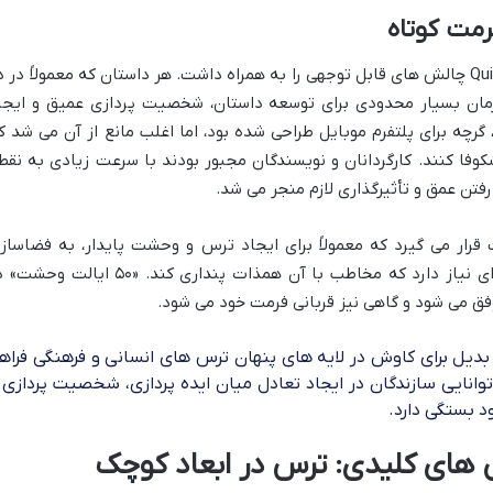
مت کوتاه
با وجود پتانسیل عظیم ایده، فرمت کوتاه Quibi چالش های قابل توجهی را به همراه داشت. هر داستان که معمولاً در 
 می شد، زمان بسیار محدودی برای توسعه داستان، شخصیت پردازی عمیق و ایجا
رچه برای پلتفرم موبایل طراحی شده بود، اما اغلب مانع از آن می شد ک
کوفا کنند. کارگردانان و نویسندگان مجبور بودند با سرعت زیادی به نقط
رفتن عمق و تأثیرگذاری لازم منجر می شد.
رار می گیرد که معمولاً برای ایجاد ترس و وحشت پایدار، به فضاساز
تدریجی، تعلیق طولانی و شخصیت پردازی ای نیاز دارد که مخاطب با آن همذات پنداری کند. «۵۰ ایالت
وفق می شود و گاهی نیز قربانی فرمت خود می شود.
بدیل برای کاوش در لایه های پنهان ترس های انسانی و فرهنگی فراه
توانایی سازندگان در ایجاد تعادل میان ایده پردازی، شخصیت پردازی 
 بستگی دارد.
 های کلیدی: ترس در ابعاد کوچک