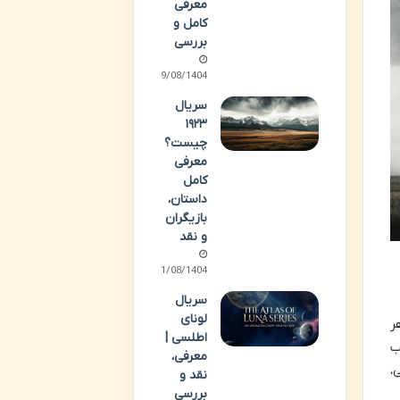
معرفی
کامل و
بررسی
09/08/1404
سریال
۱۹۲۳
چیست؟
معرفی
کامل
داستان،
بازیگران
و نقد
01/08/1404
سریال
لونای
هر
اطلسی |
ب
معرفی،
،
نقد و
بررسی