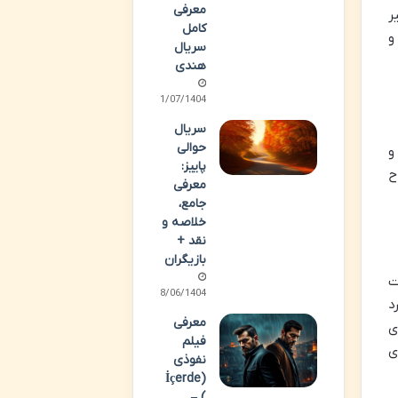
معرفی
تغییر
کامل
و
سریال
هندی
01/07/1404
سریال
حوالی
و
پاییز:
ح
معرفی
جامع،
خلاصه و
نقد +
بازیگران
ت
18/06/1404
د
معرفی
ی
فیلم
ی
نفوذی
(İçerde
) –