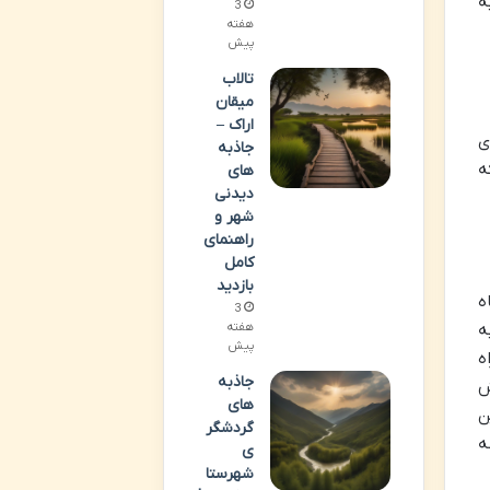
ه
3
هفته
پیش
تالاب
میقان
اراک –
ی
جاذبه
ه
های
دیدنی
شهر و
راهنمای
کامل
بازدید
ه
3
ه
هفته
پیش
ه
جاذبه
ش
های
ن
گردشگر
ه
ی
شهرستا