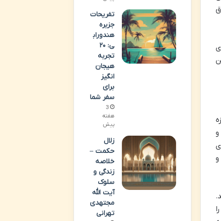
ق
تفریحات
جزیره
هندوراب
ی: ۲۰
ی
تجربه
ن
هیجان
انگیز
برای
سفر شما
3
هفته
ه
پیش
و
زلال
ی
حکمت –
و
خلاصه
زندگی و
سلوک
آیت الله
.
مجتهدی
ا
تهرانی