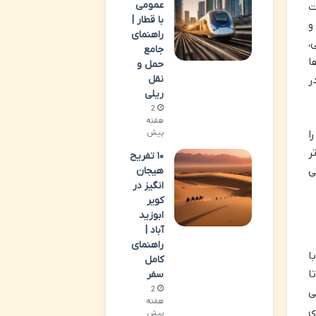
عمومی
Gamif) به صورت
با قطار |
و
راهنمای
،
جامع
ا
حمل و
نقل
ر
ریلی
2
هفته
را
پیش
ر
۱۰ تفریح
ی
هیجان
انگیز در
کویر
ابوزید
آباد |
راهنمای
ا
کامل
ا
سفر
2
ی
هفته
ی
پیش