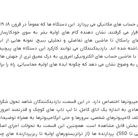
در ادام
 قرار می گرفتند، نشان دهنده گام های اولیه بشر به سوی خودکارساز
ی پاسکال تا ماشین های تفاضلی و تحلیلی ببیج، نمونه هایی از ای
ته شده اند. بازدیدکنندگان می توانند کارکرد این دستگاه های پیچید
ا با ماشین حساب های الکترونیکی امروزی، به درک عمیق تری از جهش ها
 به وضوح نشان می دهد که چگونه ایده های اولیه محاسباتی، راه را برا
مپیوترها اختصاص دارد. در این قسمت، بازدیدکنندگان شاهد تحول شگر
بعادی به اندازه یک اتاق کامل، تا لپ تاپ های کوچک و قدرتمند امروز
لف کامپیوترهای شخصی، سرورها و حتی ابرکامپیوترها به همراه توضیحا
ن بخش قابل مشاهده است. همچنین، این قسمت به تحولات اجزای اصل
کامپیوتر نظیر حافظه ها (از نوار مغناطیسی تا SSD)، پردازنده ها (از ترانزیستورهای اولیه تا ریزپردازنده های چ