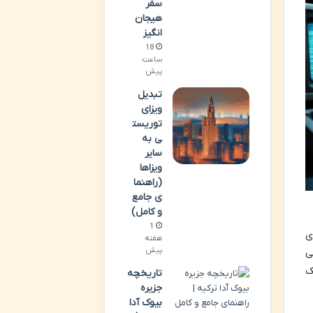
سفر
هیجان
انگیز
18
ساعت
پیش
تبدیل
ویزای
توریست
ی به
سایر
ویزاها
(راهنما
ی جامع
و کامل)
1
ی
هفته
پیش
ی
ک
تاریخچه
جزیره
بیوک آدا