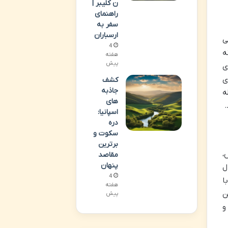
ن کلیبر |
راهنمای
سفر به
ارسباران
ی
4
ه
هفته
پیش
ی
ی
کشف
جاذبه
ه
های
.
اسپانیا:
دره
سکوت و
برترین
،
مقاصد
پنهان
ل
4
ا
هفته
ن
پیش
و