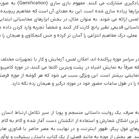
تماشاچی نیستند، بلکه فعالانه در فرآیند یادگیری مشارکت می کنند. مفهوم بازی سازی (ication
بزارها پیاده سازی شده است. این به معنای آن است که مفاهیم پیچیده 
مس ارائه می شوند. به عنوان مثال، در بخش ابزارهای محاسباتی ابتدایی
اسباتی قدیمی نظیر پانچ کارت کار کنند و شخصاً تجربه وارد کردن داده ه
 عملی، درک مفاهیم انتزاعی را آسان تر کرده و حس کنجکاوی و هیجان را د
 تعاملی (Interactive Devices) که در سراسر موزه پراکنده اند، امکان لمس، آزمایش و کار با تجهیزات مختلف 
که صرفاً به نمایش اشیاء در پشت ویترین اکتفا می کنند، در موزه کامپیوت
اً نمایشی بیشتر است. این ویژگی سبب می شود که هر گوشه از موزه فرصت
را در طول ساعات حضور خود در موزه، درگیر و هیجان زده نگه دارد.
چه صرف، یک روایت داستانی منسجم و پویا از سیر تکامل ارتباط انسان ب
 ترین اشکال شمارش و استفاده از انگشتان دست آغاز شده و گام به گام ت
ای غول پیکر، ظهور اینترنت، و در نهایت به عصر حاضر با فناوری های
هر بخش از موزه به مانند فصلی از یک کتاب، داستان پیشرفت و نوآور