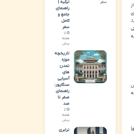
ترکیه |
ز
راهنمای
ی
جامع و
،
کامل
سفر
ی
2
ه
هفته
پیش
تاریخچه
موزه
تمدن
های
آسیایی
سنگاپور:
ن
راهنمای
ه
صفر تا
صد
2
هفته
پیش
ً
ترابری