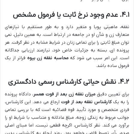
۴.۱. عدم وجود نرخ ثابت یا فرمول مشخص
نفقه، ماهیتی پویا و متغیر دارد و به طور مستقیم با نیازهای
متعارف زن و شأن او در جامعه در ارتباط است. به همین دلیل، نمی
توان مبلغ ثابتی را برای تمامی زنان در شرایط مشابه در نظر گرفت. هر
پرونده ای، بسته به جزئیات خاص خود، نیازمند ارزیابی جداگانه
است. این امر سبب می شود که
محاسبه نفقه زن بیوه
فراتر از یک
فرمول ساده باشد.
۴.۲. نقش حیاتی کارشناس رسمی دادگستری
برای تعیین دقیق
میزان نفقه زن بعد از فوت همسر
، دادگاه پرونده
را به یک
کارشناس نفقه بعد از فوت
ارجاع می دهد. این کارشناس،
فردی متخصص و مورد تأیید قوه قضائیه است که با بررسی تمامی
جوانب مربوط به زندگی زوجه، مبلغ عادلانه و متناسب با شرایط او را
برآورد می کند. نظر کارشناس، اگرچه قطعی نیست، اما مبنای اصلی
صدور رأی توسط قاضی خواهد بود. روند ارجاع به کارشناسی بدین