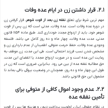
۲.۱. قرار داشتن زن در ایام عده وفات
مهم ترین شرط برای تعلق
نفقه زن بعد از فوت شوهر
، قرار گرفتن زن
در دوره عده وفات است. عده وفات، مدتی است که زن پس از فوت
شوهر خود، باید از ازدواج مجدد خودداری کند. طبق ماده ۱۱۵۴ قانون
مدنی، مدت عده وفات، چهار ماه و ده روز کامل می باشد. فلسفه
وجودی عده وفات، حفظ حرمت متوفی، اطمینان از عدم بارداری زن و
مشخص شدن نسب فرزند احتمالی است. طی این مدت، زن موظف به
رعایت این عده است و در صورت ازدواج مجدد یا انقضای این مدت،
حق مطالبه نفقه عده از بین می رود. بنابراین، ضروری است که زن در
طول این چهار ماه و ده روز، همچنان در وضعیت بیوگی باقی بماند تا
مشمول این حق قانونی باشد.
۲.۲. عدم وجود اموال کافی از متوفی برای
تأمین نفقه عده
در نظام حقوقی ایران، اولویت پرداخت دیون و هزینه ها پس از فوت