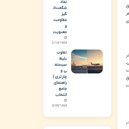
نماد
ق
شگفت‌ان
ر
گیز
مقاومت
ی
و
معنویت
02/10/1404
تفاوت
ر
بلیط
،
سیستم
ت
ی و
چارتری |
ق
راهنمای
ت
جامع
انتخاب
30/09/1404
ر