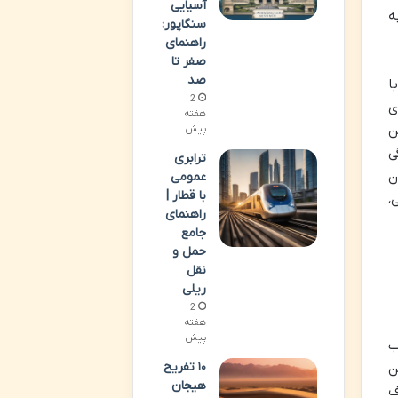
آسیایی
ه
سنگاپور:
راهنمای
صفر تا
صد
ا
2
جدی
هفته
ن
پیش
ی
ترابری
ن
عمومی
با قطار |
،
راهنمای
جامع
حمل و
نقل
ریلی
2
هفته
پیش
ب
۱۰ تفریح
ن
هیجان
ف