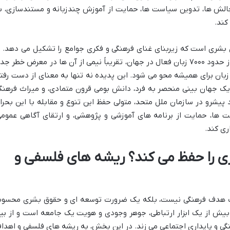
 چالش ها، تدوین سیاست ها، حمایت از آموزش چندزبانه و مستندسازی، ب
کند.
ی بشری است که زیربنای غنای فرهنگی و فکری جوامع را تشکیل می دهد. ب
این حال، برآوردهای اخیر نشان می دهد که از حدود ۷۰۰۰ زبان فعال در جهان، تقریباً نیمی از آن ها در معرض خطر 
ک زبان برای همیشه محو می شود. این پدیده نه تنها به معنای از دست رفت
 یک جهان بینی منحصر به فرد، دانش بومی قرون متمادی، و میراث فرهنگ
اد پیشرو در سازمان ملل متحد، متولی حفظ این تنوع و مقابله با این بحرا
ها، حمایت از برنامه های آموزشی و پژوهشی، و ارتقای آگاهی عمومی
ری کند.
ری را حفظ می کند؟ ریشه های فلسفی و
 یک هدف فرهنگی نیست، بلکه یک ضرورت توسعه ای و حقوق بشری محسو
بیش از یک ابزار ارتباطی، جوهر وجودی و هویت یک جامعه است و از بی
هنگی و پایداری اجتماعی می زند. در این بخش، به ریشه های فلسفی و اهدا