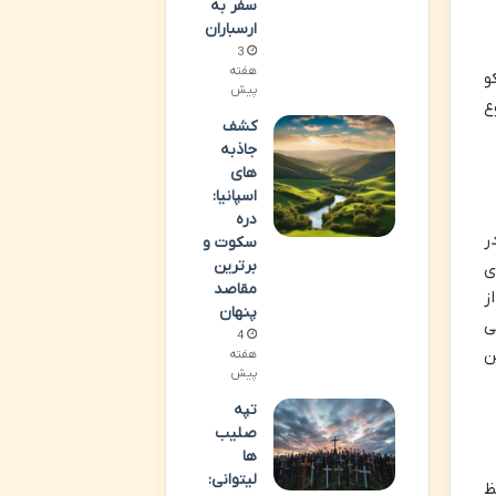
سفر به
ارسباران
3
هفته
و
پیش
ع
کشف
جاذبه
های
اسپانیا:
دره
ر
سکوت و
برترین
ی
مقاصد
ز
پنهان
 جهانی
4
 پیشنهاد را تصویب کرد و از سال ۲۰۰۰، این
هفته
پیش
تپه
صلیب
ها
لیتوانی:
ظ