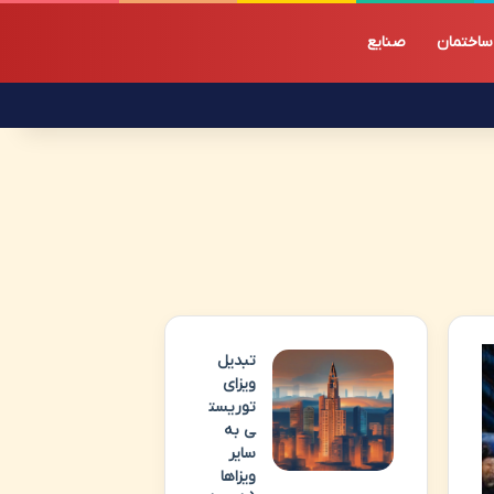
ساختمان
صنایع
تبدیل
ویزای
توریست
ی به
سایر
ویزاها