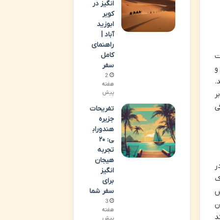
انگیز در
کویر
ابوزید
آباد |
راهنمای
کامل
ت
سفر
و
2
.
هفته
پیش
ر
ی
تفریحات
جزیره
هندوراب
ی: ۲۰
تجربه
هیجان
ر
انگیز
ک
برای
سفر شما
ش
3
ن
هفته
د
پیش