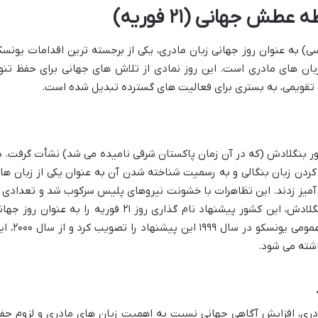
طش جهانی (۲۱ فوریه)
فند در تقویم شمسی) به عنوان روز جهانی زبان مادری، یکی از برجسته ترین اقدامات یونسک
بان های مادری است. این روز نمادی از تلاش های جهانی برای حفظ تنو
ت تقویمی، به بستری برای فعالیت های گسترده تبدیل شده است.
شور بنگلادش (که در آن زمان پاکستان شرقی نامیده می شد) نشأت گرفت. د
ای ملی کردن زبان بنگالی و به رسمیت شناخته شدن آن به عنوان یکی از زبان ها
یز زدند. این تظاهرات با خشونت نیروهای پلیس سرکوب شد و تعدادی ا
دانشجویان جان باختند. پس از استقلال بنگلادش، این کشور پیشنهاد نام گذاری روز ۲۱ فوریه را به عنوان روز
زبان مادری به یونسکو ارائه داد. کنفرانس عمومی یونسکو در سال ۱۹۹۹ این
شته می شود.
مادری، افزایش آگاهی جهانی نسبت به اهمیت زبان های مادری و لزوم حف