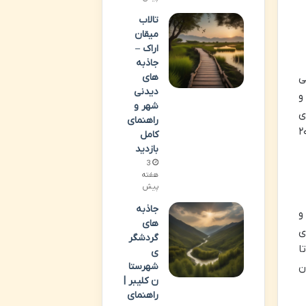
تالاب
میقان
اراک –
جاذبه
های
ی
دیدنی
و
شهر و
ی
راهنمای
 به ویژه در اهداف توسعه پایدار ۲۰۳۰
کامل
بازدید
3
هفته
پیش
جاذبه
و
های
ی
گردشگر
ا
ی
شهرستا
ن
ن کلیبر |
راهنمای