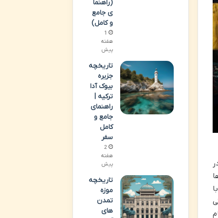
(راهنما
ی جامع
و کامل)
1
هفته
پیش
تاریخچه
جزیره
بیوک آدا
ترکیه |
راهنمای
جامع و
کامل
سفر
2
هفته
ر
پیش
ا
تاریخچه
ا
موزه
تمدن
ی
های
م