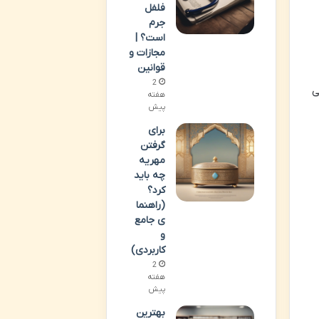
فلفل
جرم
است؟ |
مجازات و
قوانین
2
ی
هفته
پیش
برای
گرفتن
مهریه
چه باید
کرد؟
(راهنما
ی جامع
و
کاربردی)
2
هفته
پیش
بهترین