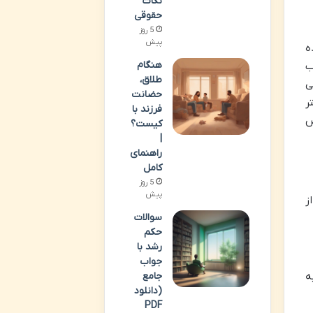
نکات
حقوقی
5 روز
پیش
ده
هنگام
ب
طلاق،
امی
حضانت
ر
فرزند با
ص
کیست؟
|
راهنمای
کامل
5 روز
پیش
ز
سوالات
حکم
رشد با
جواب
ه
جامع
(دانلود
PDF