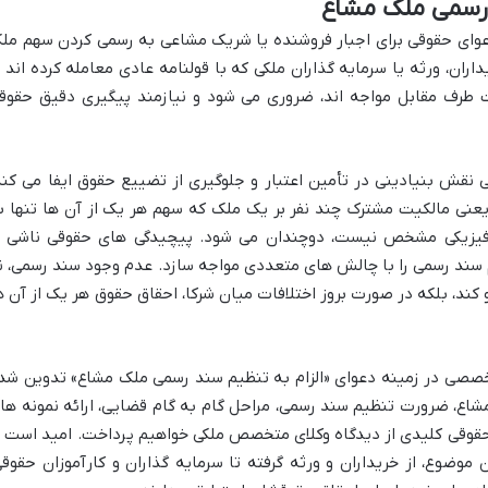
د رسمی ملک مشاع
عوای حقوقی برای اجبار فروشنده یا شریک مشاعی به رسمی کردن سهم مل
اران، ورثه یا سرمایه گذاران ملکی که با قولنامه عادی معامله کرده اند ی
ت طرف مقابل مواجه اند، ضروری می شود و نیازمند پیگیری دقیق حقوق
نقش بنیادینی در تأمین اعتبار و جلوگیری از تضییع حقوق ایفا می کند
یعنی مالکیت مشترک چند نفر بر یک ملک که سهم هر یک از آن ها تنها ب
فیزیکی مشخص نیست، دوچندان می شود. پیچیدگی های حقوقی ناشی ا
 سند رسمی را با چالش های متعددی مواجه سازد. عدم وجود سند رسمی، ن
و کند، بلکه در صورت بروز اختلافات میان شرکا، احقاق حقوق هر یک از آن ه
تخصصی در زمینه دعوای «الزام به تنظیم سند رسمی ملک مشاع» تدوین شد
شاع، ضرورت تنظیم سند رسمی، مراحل گام به گام قضایی، ارائه نمونه ها
 حقوقی کلیدی از دیدگاه وکلای متخصص ملکی خواهیم پرداخت. امید است ب
ین موضوع، از خریداران و ورثه گرفته تا سرمایه گذاران و کارآموزان حقوقی