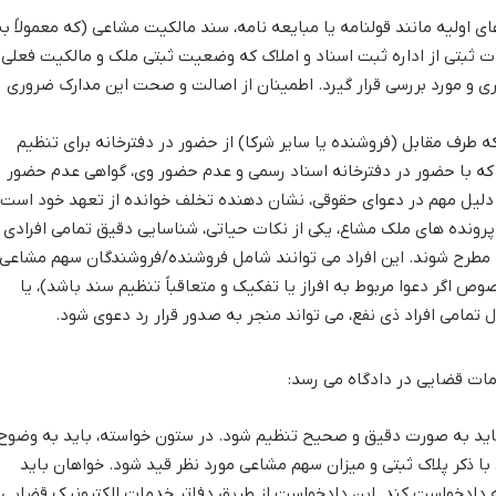
ی اولیه مانند قولنامه یا مبایعه نامه، سند مالکیت مشاعی (که معمولاً به
ات ثبتی از اداره ثبت اسناد و املاک که وضعیت ثبتی ملک و مالکیت فعلی
ی و مورد بررسی قرار گیرد. اطمینان از اصالت و صحت این مدارک ضروری
 طرف مقابل (فروشنده یا سایر شرکا) از حضور در دفترخانه برای تنظیم
ه با حضور در دفترخانه اسناد رسمی و عدم حضور وی، گواهی عدم حضور
دلیل مهم در دعوای حقوقی، نشان دهنده تخلف خوانده از تعهد خود است.
رونده های ملک مشاع، یکی از نکات حیاتی، شناسایی دقیق تمامی افرادی
ا مطرح شوند. این افراد می توانند شامل فروشنده/فروشندگان سهم مشاعی،
 اگر دعوا مربوط به افراز یا تفکیک و متعاقباً تنظیم سند باشد)، یا
تمامی افراد ذی نفع، می تواند منجر به صدور قرار رد دعوی شود.
مات قضایی در دادگاه می رسد:
ید به صورت دقیق و صحیح تنظیم شود. در ستون خواسته، باید به وضوح
ا ذکر پلاک ثبتی و میزان سهم مشاعی مورد نظر قید شود. خواهان باید
 دادخواست کند. این دادخواست از طریق دفاتر خدمات الکترونیک قضایی