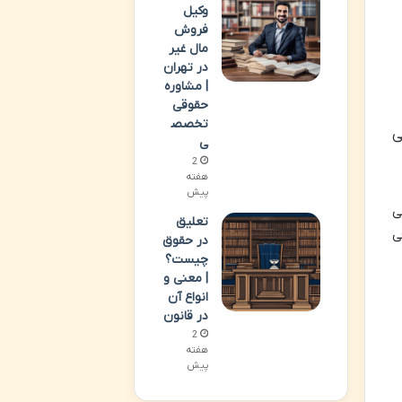
وکیل
فروش
مال غیر
در تهران
| مشاوره
حقوقی
تخصص
ی
ی
2
هفته
پیش
ی
تعلیق
ی
در حقوق
چیست؟
| معنی و
انواع آن
در قانون
2
هفته
پیش