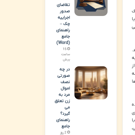
تقاضای
ک
صدور
اجراییه
ا
چک –
ی
راهنمای
جامع
(Word)
.
15
ساعت
ه
پیش
ز
در چه
ه
صورتی
ا
نصف
اموال
مرد به
زن تعلق
ه
می
ی
گیرد؟
ا
راهنمای
جامع
،
2 روز