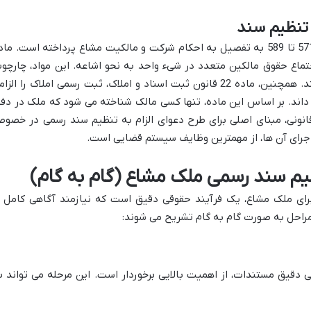
 تنظیم سند
قانون مدنی جمهوری اسلامی ایران در مواد 571 تا 589 به تفصیل به احکام شرکت و مالکیت مشاع پرداخته است. ما
اجتماع حقوق مالکین متعدد در شیء واحد به نحو اشاعه. این مواد، چارچو
کلی حقوق و تکالیف شرکا را مشخص می کنند. همچنین، ماده 22 قانون ثبت اسناد و املاک، ثبت رسمی املاک را الز
داند. بر اساس این ماده، تنها کسی مالک شناخته می شود که ملک در دفت
قانونی، مبنای اصلی برای طرح دعوای الزام به تنظیم سند رسمی در خصو
ز اجرای آن ها، از مهمترین وظایف سیستم قضایی است.
ظیم سند رسمی ملک مشاع (گام به گام)
رای ملک مشاع، یک فرآیند حقوقی دقیق است که نیازمند آگاهی کامل ا
 مراحل به صورت گام به گام تشریح می شوند:
 دقیق مستندات، از اهمیت بالایی برخوردار است. این مرحله می تواند ب