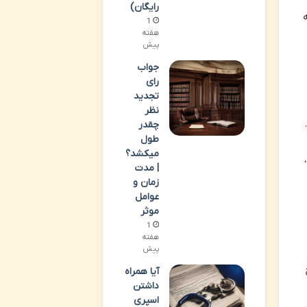
رایگان)
1
هفته
پیش
جواب
رای
تجدید
نظر
چقدر
طول
میکشد؟
| مدت
زمان و
عوامل
موثر
1
هفته
پیش
آیا همراه
داشتن
اسپری