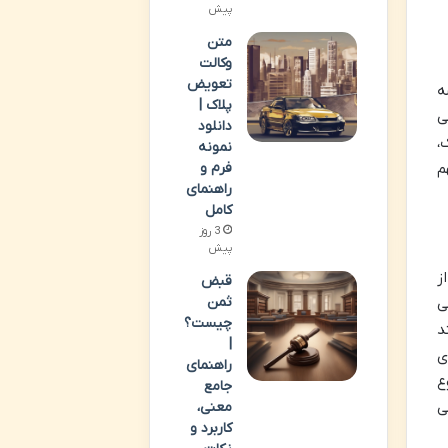
پیش
متن
وکالت
تعویض
ه
پلاک |
ی
دانلود
،
نمونه
م
فرم و
راهنمای
کامل
3 روز
پیش
ز
قبض
ثمن
ی
چیست؟
د
|
ی
راهنمای
ع
جامع
ی
معنی،
کاربرد و