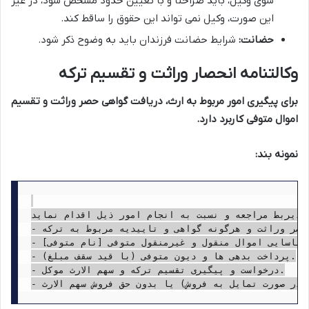
سوی وکیل، باید صراحتاً و با تعیین حدود مشخص شود، در غیر
این صورت، وکیل نمی تواند این حقوق را ساقط کند.
حضانت:
شرایط حضانت فرزندان باید به وضوح ذکر شود.
وکالتنامه انحصار وراثت و تقسیم ترکه
برای پیگیری امور مربوط به ارث، دریافت گواهی حصر وراثت و تقسیم
اموال متوفی کاربرد دارد.
نمونه بند:
 ذیربط مراجعه و نسبت به انجام امور ذیل اقدام نماید:
- درخواست و اخذ گواهی حصر وراثت و هرگونه گواهی و تاییدیه مربوط به ترکه.

- شناسایی اموال منقول و غیرمنقول متوفی [نام متوفی].

- پرداخت بدهی ها و دیون متوفی (با قید سقف مبلغ).

- درخواست و پیگیری تقسیم ترکه و سهم الارث موکل.
