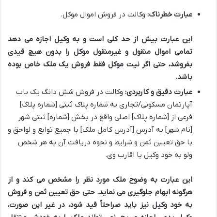
عبارت خطرناک:
وکالت در فروش اموال موکل.
این عبارت بیش از حد کلی است و به وکیل اجازه می دهد
تمامی اموال منقول و غیرمنقول موکل را بدون هیچ قیدی
بفروشد، حتی اگر نیت موکل فقط فروش یک ملک خاص بوده
باشد.
عبارت دقیق و کاربردی:
وکالت در فروش شش دانگ یک باب
آپارتمان مسکونی/تجاری به شماره پلاک ثبتی [شماره پلاک]
فرعی از [شماره پلاک] اصلی واقع در بخش [شماره] ثبتی شهر
[نام شهر] به آدرس [آدرس کامل ملک] با جمیع توابع و لواحق و
با حق تعیین ثمن و شرایط و نحوه دریافت آن به هر شخص
ولو به خود وکیل یا اقارب وی.
این عبارت به وضوح ملک مورد نظر را مشخص می کند و از
هرگونه ابهام جلوگیری می نماید. حتی حق تعیین ثمن و فروش
به خود وکیل نیز باید صراحتاً قید شود، در غیر این صورت،