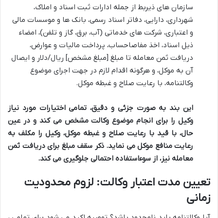
سازمان های ذیربط از جمله ادارات ثبت اسناد و املاک،
شهرداری، دارایی، دفاتر اسناد رسمی، بانک ها و موسسات مالی
و اعتباری، شرکت های خدماتی (آب، برق، گاز و تلفن)، امضاء
ذیل اسناد، اخذ مفاصاحساب، پرداخت مالیات و عوارض،
دریافت ثمن معامله تا مبلغ [مبلغ مشخص] ریال/دلار و ایصال
آن به موکل، و هرگونه اقدام لازم در جهت اجرای موضوع
وکالتنامه، با رعایت صلاح و غبطه موکل.
این بند به صورت جزئی و دقیق، تمامی اختیارات مورد نیاز
وکیل را برای انجام موضوع وکالت مشخص می کند و در عین
حال، با قید با رعایت صلاح و غبطه موکل، وکیل را مکلف به
رعایت منافع موکل می نماید. ذکر سقف مبلغ برای دریافت ثمن
معامله نیز، از سوءاستفاده احتمالی جلوگیری می کند.
تعیین مدت اعتبار وکالت: لزوم محدودیت
زمانی
آیا وکالتنامه باید نامحدود باشد؟ توصیه اکید می شود برای تمامی
،