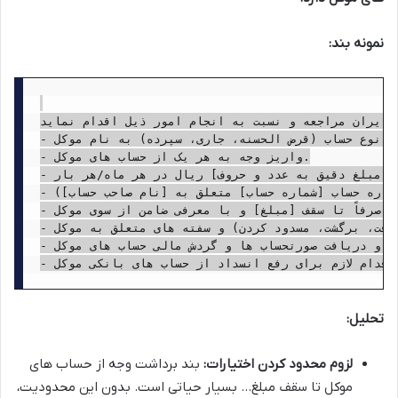
نمونه بند:
 ایران مراجعه و نسبت به انجام امور ذیل اقدام نماید:
- افتتاح هر نوع حساب (قرض الحسنه، جاری، سپرده) به نام موکل.

- واریز وجه به هر یک از حساب های موکل.

- برداشت وجه از حساب های موکل تا سقف مبلغ [ذکر مبلغ دقیق به عدد و حروف] ریال در هر ماه/هر بار.

- انتقال وجه از حساب موکل به حساب های مشخص و معرفی شده توسط موکل (شامل شماره حساب [شماره حساب] متعلق به [نام صاحب حساب]).

- دریافت تسهیلات بانکی صرفاً تا سقف [مبلغ] و با معرفی ضامن از سوی موکل.

- امور مربوط به چک ها (دریافت، برگشت، مسدود کردن) و سفته های متعلق به موکل.

- اخذ و دریافت صورتحساب ها و گردش مالی حساب های موکل.

تحلیل:
لزوم محدود کردن اختیارات:
بند برداشت وجه از حساب های
موکل تا سقف مبلغ… بسیار حیاتی است. بدون این محدودیت،