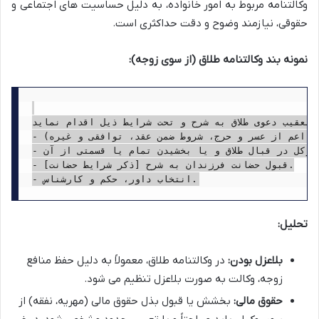
وکالتنامه مربوط به امور خانواده، به دلیل حساسیت های اجتماعی و
حقوقی، نیازمند وضوح و دقت حداکثری است.
نمونه بند وکالتنامه طلاق (از سوی زوجه):
تعقیب دعوی طلاق به شرح و تحت شرایط ذیل اقدام نماید:
- درخواست طلاق از همسر موکل آقای [نام و نام خانوادگی همسر] به هر دلیل و تحت هر عنوان شرعی و قانونی (اعم از عسر و حرج، شروط ضمن عقد، توافقی و غیره).

- قبول هر نوع بذل از مهریه، نفقه، اجرت المثل، نحله و سایر حقوق مالی و غیرمالی موکل در قبال طلاق و یا بخشیدن تمام یا قسمتی از آن.

- قبول حضانت فرزندان به شرح [ذکر شرایط حضانت].

تحلیل:
بلاعزل بودن:
در وکالتنامه طلاق، معمولاً به دلیل حفظ منافع
زوجه، وکالت به صورت بلاعزل تنظیم می شود.
حقوق مالی:
بخشش یا قبول بذل حقوق مالی (مهریه، نفقه) از