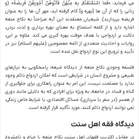
می فرماید: «فَمَا اسْتَمْتَعْتُمْ بِهِ مِنْهُنَّ فَآتُوهُنَّ أُجُورَهُنَّ فَرِیضَةً» (و
زنانی را که از آن ها [بهره و] کام گرفته اید، مهر آن ها را به عنوان
فریضه بپردازید). شیعیان معتقدند این آیه صراحتاً به نکاح متعه
اشاره دارد و از کلمه استمتاع به معنای بهره برداری و لذت بردن،
دلالت بر ازدواجی با هدف موقت بهره گیری می کند. علاوه بر این،
روایات و احادیث متعددی از ائمه معصومین (علیهم السلام) نیز در
تأیید و ترویج این نوع ازدواج نقل شده است.
فلسفه وجودی نکاح متعه از دیدگاه شیعه، پاسخگویی به نیازهای
طبیعی و مشروع انسان در شرایطی است که امکان ازدواج دائم وجود
ندارد یا مصلحت نیست. این امر به عنوان راهکاری برای جلوگیری از
گناه و فساد در جامعه، به ویژه برای افرادی که به دلایلی مانند دوری
از همسر (در سفر یا سربازی)، مسائل اقتصادی، یا شرایط خاص زندگی،
نمی توانند ازدواج دائم کنند، مورد تأکید قرار گرفته است.
دیدگاه فقه اهل سنت
در مقابل، اکثریت فقهای اهل سنت، نکاح متعه را حرام و نامشروع