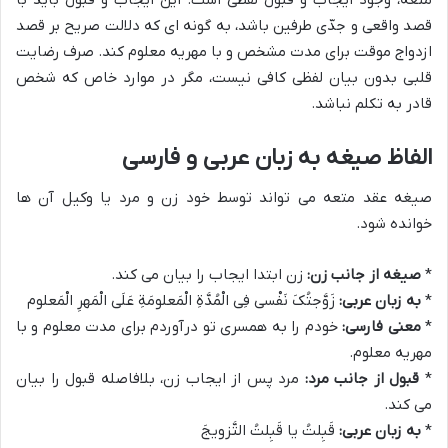
قصد واقعی و جدّی طرفین باشد، به گونه ای که دلالت صریح بر قصد
ازدواج موقت برای مدت مشخص و با مهریه معلوم کند. صرف رضایت
قلبی بدون بیان لفظی کافی نیست، مگر در موارد خاص که شخص
قادر به تکلم نباشد.
الفاظ صیغه به زبان عربی و فارسی
صیغه عقد متعه می تواند توسط خود زن و مرد یا وکیل آن ها
خوانده شود.
*
صیغه از جانب زن:
زن ابتدا ایجاب را بیان می کند.
*
به زبان عربی:
زَوَّجتُکَ نَفْسی فِی الْمُدَّةِ الْمَعلومَةِ عَلَی الْمَهرِ الْمَعلوم
*
معنی فارسی:
خودم را به همسری تو درآوردم برای مدت معلوم و با
مهریه معلوم.
*
قبول از جانب مرد:
مرد پس از ایجاب زن، بلافاصله قبول را بیان
می کند.
*
به زبان عربی:
قَبِلتُ یا قَبِلتُ التَّزویجَ