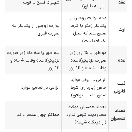
عقد
شرعی)، فسخ یا فوت
نیاز به طلاق)
عدم توارث زوجین از
یکدیگر (مگر با شرط
توارث زوجین از یکدیگر به
ارث
ضمن عقد که محل
صورت قهری
اختلاف است)
دو طهر یا 45 روز (در
سه طهر یا سه ماه (در صورت
عده
صورت نزدیکی)؛ عده
نزدیکی)؛ عده وفات: 4 ماه و
وفات: 4 ماه و 10 روز
10 روز
الزامی در برخی موارد
ثبت
خاص (بارداری، شرط
الزامی در تمامی موارد
قانونی
ضمن عقد یا توافق)
تعداد همسران موقت
تعداد
محدودیت شرعی ندارد
حداکثر چهار همسر دائم
همسران
(از دیدگاه شیعه)