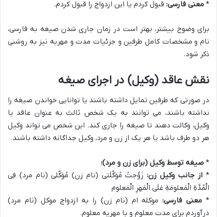
*
معنی فارسی:
قبول کردم یا این ازدواج را قبول کردم.
برای وضوح بیشتر، بهتر است در زمان جاری شدن صیغه به فارسی،
نام و مشخصات کامل طرفین و جزئیات مدت و مهریه نیز به روشنی
ذکر شود.
نقش عاقد (وکیل) در اجرای صیغه
در صورتی که طرفین تمایل داشته باشند یا توانایی خواندن صیغه را
نداشته باشند، می توانند به یک شخص ثالث به عنوان عاقد یا
وکیل، وکالت دهند تا صیغه را جاری کند. این شخص می تواند وکیل
هر دو طرف باشد یا هر یک از زن و مرد، وکیل جداگانه داشته باشند.
*
صیغه توسط وکیل (برای زن و مرد):
*
از جانب وکیل زن:
زَوَّجتُ مُوَکِّلَتی (نام زن) مُوَکَّلی (نام مرد) فِی
الْمُدَّةِ الْمَعلومَةِ عَلَی الْمَهرِ الْمَعلوم
*
معنی فارسی:
موکله ام (نام زن) را به ازدواج موکل (نام مرد)
درآوردم برای مدت معلوم و با مهریه معلوم.