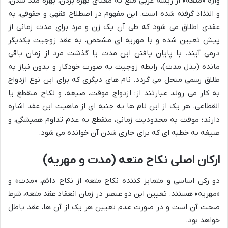
واژه «متعه» از ریشه عربی مَتَعَ به معنای بهره بردن، بهره مند شدن،
و التذاذ گرفته شده است. این مفهوم در اصطلاح فقهی و حقوقی، به
عقدی اطلاق می شود که طی آن یک زن و مرد برای مدت زمانی از
پیش تعیین شده و با مهریه ای مشخص، به عقد زوجیت یکدیگر
درمی آیند. با پایان یافتن این مدت یا گذشت مرد از زمان باقی
مانده (بذل مدت)، رابطه زوجیت به صورت خودکار و بدون نیاز به
طلاق رسمی منحل می گردد. نام های دیگری که برای این نوع ازدواج
به کار می روند عبارتند از: ازدواج موقت، صیغه، و نکاح منقطع یا
انقطاعی. هر یک از این نام ها به جنبه ای از ماهیت این عقد اشاره
دارند؛ موقت به محدودیت زمانی، منقطع به عدم تداوم همیشگی، و
صیغه به خطبه ای که برای جاری شدن آن خوانده می شود.
ارکان اصلی نکاح متعه (مدت و مهریه)
دو رکن اساسی و متمایز کننده نکاح متعه از نکاح دائم، «مدت» و
«مهریه» هستند. تعیین این دو عنصر در زمان انعقاد عقد متعه، شرط
صحت آن است و در صورت عدم تعیین هر یک از آن ها، عقد باطل
خواهد بود.