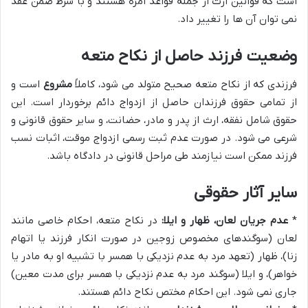
است که قوانین ارث از جمله قواعد آمره هستند و با شرط ضمن عقد
نمی توان آن ها را تغییر داد.
وضعیت فرزند حاصل از نکاح متعه
فرزندی که از نکاح متعه صحیح متولد می شود، کاملاً
مشروع
است و
از تمامی حقوق فرزندان حاصل از ازدواج دائم برخوردار است. این
حقوق شامل نفقه، ارث از پدر و مادر، حضانت، و سایر حقوق قانونی و
شرعی می شود. در صورت عدم ثبت رسمی ازدواج موقت، اثبات نسب
فرزند ممکن است نیازمند طی مراحل قانونی در دادگاه باشد.
سایر آثار حقوقی
*
عدم جریان لعان، ظهار و ایلا:
در نکاح متعه، احکام خاصی مانند
لعان (سوگندهای مخصوص زوجین در صورت انکار فرزند یا اتهام
زنا)، ظهار (تعهد مرد به عدم نزدیکی با همسر با تشبیه او به مادر یا
خواهر)، و ایلا (سوگند مرد به عدم نزدیکی با همسر برای مدت معین)
جاری نمی شود. این احکام مختص نکاح دائم هستند.