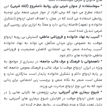
های قانونی و شرعی سوءاستفاده کنند.
*
سوءاستفاده از عنوان شرعی برای روابط نامشروع (کلاه شرعی):
این
انتقاد مطرح می شود که برخی افراد از جواز شرعی متعه برای توجیه
روابطی استفاده می کنند که در عمل، با اهداف اصلی ازدواج (تشکیل
خانواده و تعهد) فاصله زیادی دارد و عملاً به ابزاری برای روسپی گری
شرعی تبدیل شده است.
*
آسیب به نهاد خانواده و فروپاشی عاطفی:
گسترش بی رویه ازدواج
موقت، به خصوص برای مردان متأهل، می تواند به نهاد خانواده
آسیب رسانده، منجر به بی اعتمادی، کاهش صمیمیت و فروپاشی
عاطفی خانواده های دائم شود.
*
ناهمخوانی با فرهنگ و عرف غالب جامعه:
در بسیاری از جوامع، به
ویژه در ایران، ازدواج موقت با عرف غالب و فرهنگ عمومی جامعه، که
بر پایه ازدواج دائم و تشکیل خانواده پایدار است، سازگاری ندارد و
ممکن است منجر به نگاه منفی و برچسب زنی اجتماعی برای زنانی
شود که به این نوع ازدواج مبادرت می ورزند.
*
شیوع بیماری های آمیزشی:
برخی پژوهش ها نگرانی هایی را در
مورد نقش ازدواج موقت در افزایش شیوع بیماری های آمیزشی، به
دلیل تعدد شرکا و عدم شفافیت در روابط، مطرح کرده اند.