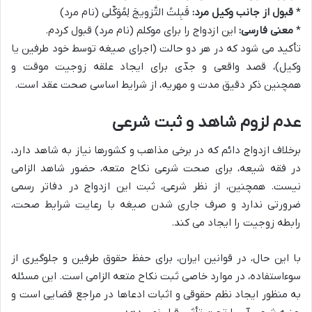
*
قبول از جانب وکیل مرد:
قَبِلتُ التَّزویجَ لِمُوَکِّلی (نام مرد)
*
معنی فارسی:
این ازدواج را برای موکلم (نام مرد) قبول کردم.
تأکید می شود که در هر دو حالت (اجرای صیغه توسط خود طرفین یا
وکیل)، قصد واقعی و جدّی برای ایجاد علقه زوجیت موقت و
همچنین ذکر دقیق مدت و مهریه، از شرایط اساسی صحت عقد است.
عدم لزوم شاهد و ثبت شرعی
برخلاف ازدواج دائم که در برخی مذاهب و کشورها نیاز به شاهد دارد،
در فقه شیعه، برای صحت شرعی نکاح متعه، حضور شاهد الزامی
نیست. همچنین، از نظر شرعی، ثبت این ازدواج در دفاتر رسمی
ضرورتی ندارد و صرف جاری شدن صیغه با رعایت شرایط صحت،
رابطه زوجیت را ایجاد می کند.
با این حال، در قوانین ایران، برای حفظ حقوق طرفین و جلوگیری از
سوءاستفاده، در موارد خاصی ثبت نکاح متعه الزامی است. این مسئله
به منظور ایجاد نظم حقوقی و اثبات ادعاها در مراجع قضایی است و