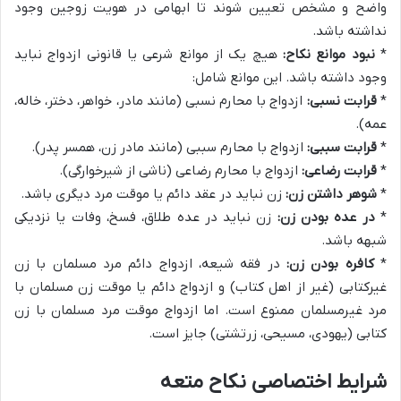
واضح و مشخص تعیین شوند تا ابهامی در هویت زوجین وجود
نداشته باشد.
*
نبود موانع نکاح:
هیچ یک از موانع شرعی یا قانونی ازدواج نباید
وجود داشته باشد. این موانع شامل:
*
قرابت نسبی:
ازدواج با محارم نسبی (مانند مادر، خواهر، دختر، خاله،
عمه).
*
قرابت سببی:
ازدواج با محارم سببی (مانند مادر زن، همسر پدر).
*
قرابت رضاعی:
ازدواج با محارم رضاعی (ناشی از شیرخوارگی).
*
شوهر داشتن زن:
زن نباید در عقد دائم یا موقت مرد دیگری باشد.
*
در عده بودن زن:
زن نباید در عده طلاق، فسخ، وفات یا نزدیکی
شبهه باشد.
*
کافره بودن زن:
در فقه شیعه، ازدواج دائم مرد مسلمان با زن
غیرکتابی (غیر از اهل کتاب) و ازدواج دائم یا موقت زن مسلمان با
مرد غیرمسلمان ممنوع است. اما ازدواج موقت مرد مسلمان با زن
کتابی (یهودی، مسیحی، زرتشتی) جایز است.
شرایط اختصاصی نکاح متعه