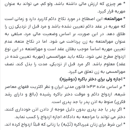
* هر چیزی که ارزش مالی داشته باشد، ولو کم، می تواند به عنوان
مهریه قرار گیرد.
*
مهرالمتعه:
این اصطلاح در مورد نکاح دائم کاربرد دارد و زمانی است
که مهریه در عقد دائم تعیین نشده باشد و مرد قبل از نزدیکی زن را
طلاق دهد. در این صورت، بر اساس وضعیت مالی مرد، مبلغی به
عنوان مهرالمتعه به زن پرداخت می شود. اما در نکاح متعه، عدم
تعیین مهریه اساساً موجب بطلان عقد است و مهرالمتعه در این نوع
ازدواج مطرح نمی شود، بلکه باید مهرالمسمی (مهریه تعیین شده در
عقد) معلوم باشد. اگر مرد قبل از نزدیکی، مدت را بذل کند، نصف
مهرالمسمی به زن تعلق می گیرد.
*
اجازه ولی برای دختر باکره (دوشیزه):
* بر اساس ماده ۱۰۴۳ قانون مدنی ایران و نظر اکثریت فقهای معاصر
شیعه، ازدواج دائم و موقت دختر باکره رشیده (بالغ و دارای رشد
فکری) منوط به اذن پدر یا جد پدری است.
* اگر پدر یا جد پدری بدون دلیل موجه از دادن اذن خودداری کنند،
دختر می تواند با مراجعه به دادگاه، اجازه ازدواج را کسب نماید.
* این شرط برای زنان غیرباکره (ثَیِّبه) یا زنانی که قبلاً ازدواج کرده اند،