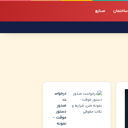
ساختمان
صنایع
درخواس
ت
صدور
دستور
موقت –
نمونه