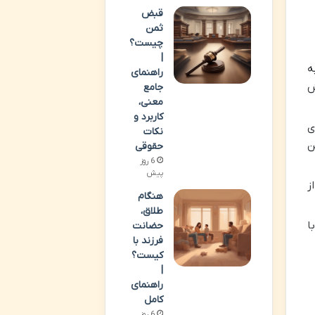
قبض
ثمن
چیست؟
|
ه
راهنمای
ش
جامع
معنی،
کاربرد و
ی
نکات
ن
حقوقی
6 روز
پیش
ز
هنگام
طلاق،
ا
حضانت
فرزند با
کیست؟
|
راهنمای
کامل
6 روز