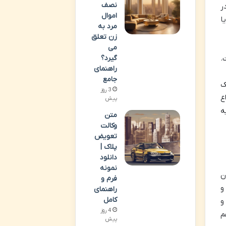
نصف
ر
اموال
ا
مرد به
زن تعلق
می
.
گیرد؟
راهنمای
جامع
ک
3 روز
ع
پیش
ه
متن
وکالت
تعویض
پلاک |
دانلود
نمونه
ن
فرم و
و
راهنمای
کامل
و
4 روز
م
پیش