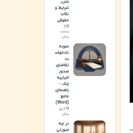
متن،
شرایط و
نکات
حقوقی
3
ساعت
پیش
نمونه
دادخواس
ت
تقاضای
صدور
اجراییه
چک –
راهنمای
جامع
(Word)
2 روز
پیش
در چه
،
صورتی