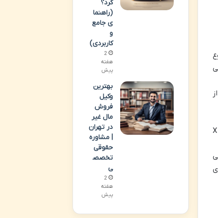
کرد؟
(راهنما
ی جامع
و
کاربردی)
2
ع
هفته
ی
پیش
بهترین
ز
وکیل
فروش
مال غیر
در تهران
برای مثال، اگر یک کارشناس منفرد برای ارزیابی ملکی X ریال دستمزد دریافت کند، هر یک از سه کارشناس هیئت، X
| مشاوره
حقوقی
نی
تخصص
ی
جدیدی
2
هفته
پیش