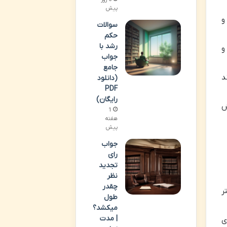
پیش
و
سوالات
حکم
رشد با
و
جواب
جامع
د
(دانلود
PDF
رایگان)
ش
1
هفته
پیش
جواب
رای
تجدید
نظر
چقدر
شتر
طول
میکشد؟
| مدت
ی