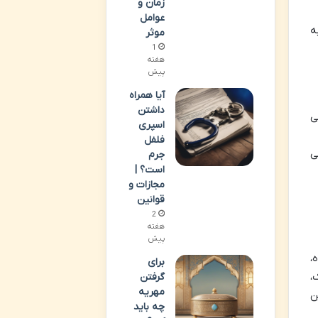
زمان و
عوامل
ه
موثر
1
هفته
پیش
آیا همراه
داشتن
ی
اسپری
فلفل
ی
جرم
است؟ |
مجازات و
قوانین
2
هفته
پیش
،
برای
،
گرفتن
مهریه
ن
چه باید