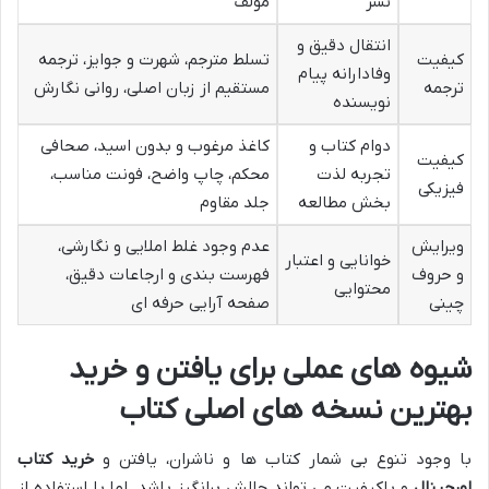
نشر
مؤلف
انتقال دقیق و
کیفیت
تسلط مترجم، شهرت و جوایز، ترجمه
وفادارانه پیام
ترجمه
مستقیم از زبان اصلی، روانی نگارش
نویسنده
دوام کتاب و
کاغذ مرغوب و بدون اسید، صحافی
کیفیت
تجربه لذت
محکم، چاپ واضح، فونت مناسب،
فیزیکی
بخش مطالعه
جلد مقاوم
ویرایش
عدم وجود غلط املایی و نگارشی،
خوانایی و اعتبار
و حروف
فهرست بندی و ارجاعات دقیق،
محتوایی
چینی
صفحه آرایی حرفه ای
شیوه های عملی برای یافتن و خرید
بهترین نسخه های اصلی کتاب
با وجود تنوع بی شمار کتاب ها و ناشران، یافتن و
خرید کتاب
اورجینال
و باکیفیت می تواند چالش برانگیز باشد. اما با استفاده از