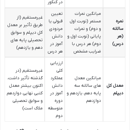
در کنکور
میانگین نمرات
تعیین
غیرمستقیم (از
نمره
مستمر (نوبت اول
قبولی یا
طریق تأثیر بر معدل
سالانه
و دوم) و نمرات
مردودی
کل دیپلم و سوابق
(هر
پایانی (نوبت اول و
دانش
تحصیلی پایه های
درس)
دوم) هر درس با
آموز در
دهم و یازدهم)
ضرایب مشخص
هر درس
ارزیابی
کلی
غیرمستقیم (در
میانگین معدل
عملکرد
گذشته تأثیر داشت،
معدل کل
های سالانه سه
دانش
اکنون بیشتر معدل
دیپلم
پایه دهم، یازدهم و
آموز در
کتبی نهایی دوازدهم
دوازدهم
دوره
و سوابق تحصیلی
متوسطه
ملاک است)
دوم