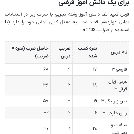
برای یک دانش آموز فرضی
فرض کنید یک دانش آموز رشته تجربی با نمرات زیر در امتحانات
نهایی دوازدهم، قصد محاسبه معدل کتبی نهایی خود را دارد (با
استفاده از ضرایب 1403):
نمره کسب
ضریب
حاصل ضرب (نمره ×
نام درس
شده
درس
ضریب)
فارسی ۳
۱۷
۴
۶۸
عربی، زبان
۳۶
۲
۱۸
قرآن ۳
دین و زندگی ۳
۱۹
۳
۵۷
زبان خارجی ۳
۱۶
۲
۳۲
سلامت و
۲۰
۱
۲۰
بهداشت