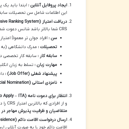
ایجاد پروفایل آنلاین :
این اطلاعات شامل سن تحصیلات سابقه 
دریافت امتیاز
CRS (Comprehensive Ranking System)
CRS شما بالاتر باشد شانس دعوت شدن به درخواست اقامت دائم بیشتر است. عوامل مختلفی در امتیاز CRS شما تاثیرگذار هستند از جمله :
سن :
افراد جوان تر معمولاً امتیا
تحصیلات :
مدرک دانشگاهی (به خ
سابقه کار :
سابقه کار تخصصی در کا
مهارت زبان :
تسلط به زبان انگلی
پیشنهاد شغلی
(Job Offer)
:
داش
نامزدی استانی
(Provincial Nomination)
انتظار برای دعوت نامه
(Invitation to Apply – ITA)
و از افرادی که بالاترین امتیاز CRS را دارند دعوت می کند تا برای اقامت دائم درخواست دهند.
متقاضیان و ظرفیت پذیرش مهاجر در ه
ارسال درخواست اقامت دائم
(Application for Permanent Residence)
اقامت دائم خود را به صورت آنلاین ارس