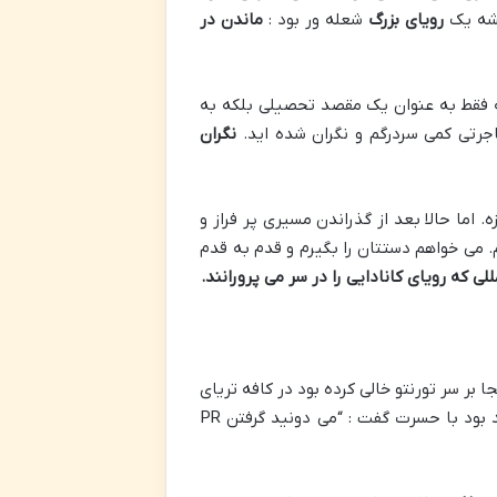
یشه یک
رویای بزرگ
شعله ور بود :
ماندن در
نه فقط به عنوان یک مقصد تحصیلی بلکه به
اجرتی کمی سردرگم و نگران شده اید.
نگران
 اما حالا بعد از گذراندن مسیری پر فراز و
 می خواهم دستتان را بگیرم و قدم به قدم
 که رویای کانادایی را در سر می پرورانند
.
 بر سر تورنتو خالی کرده بود در کافه تریای
دانشگاه نشسته بودم و با دوستانم گپ می زدم. بحث به مهاجرت و اقامت دائم کشید. یکی از دوستانم که اهل هند بود با حسرت گفت : “می دونید گرفتن PR