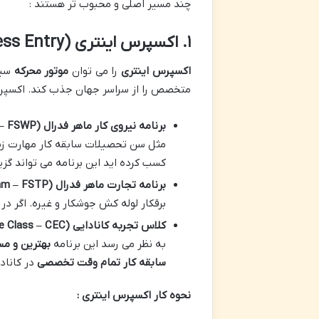
چند مسیر اصلی و محبوب تر هستند :
۱. اکسپرس اینتری (Express Entry) : سیستم جامع رقابتی و پرطرفدار
اکسپرس اینتری
را می توان
موتور محرکه
سیس
متخصص را از سراسر جهان جذب کند. اکسپ
برنامه نیروی کار ماهر فدرال
(Federal Skilled Worker Program – FSWP)
مثل سن تحصیلات سابقه کار مهارت زبان 
کسب کرده اید این برنامه می تواند گزی
برنامه تجارت ماهر فدرال
(Federal Skilled Trades Program – FSTP)
برقکار لوله کش جوشکار و غیره. اگر در
کلاس تجربه کانادایی
(Canadian Experience Class – CEC)
به نظر می رسد این برنامه
بهترین و مس
سابقه کار تمام وقت تخصصی
در کاناد
نحوه کار اکسپرس اینتری :