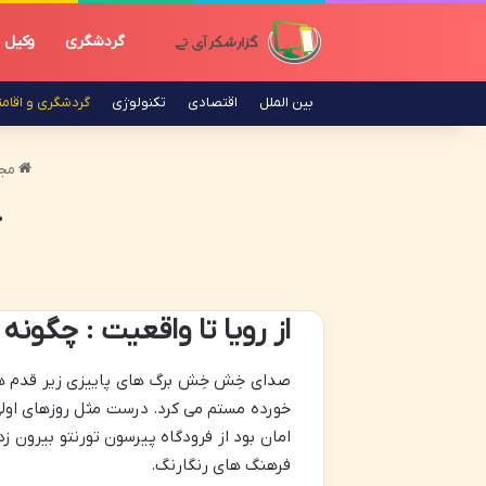
گردشگری
وکیل
بین الملل
اقتصادی
تکنولوژی
گردشگری و اقام
مجل
چ
از رویا تا واقعیت : چگونه
صدای خِش خِش برگ های پاییزی زیر قدم های
خورده مستم می کرد. درست مثل روزهای اولی 
امان بود از فرودگاه پیرسون تورنتو بیرون 
فرهنگ های رنگارنگ.