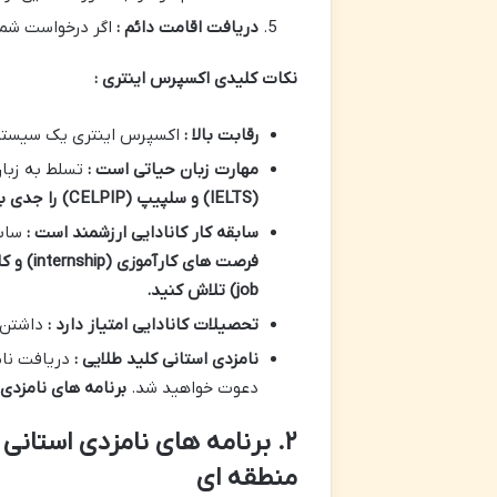
دریافت اقامت دائم :
اگر درخواست شما
نکات کلیدی اکسپرس اینتری :
رقابت بالا :
اکسپرس اینتری یک سیستم رقابتی ا
مهارت زبان حیاتی است :
تسلط به زبا
(IELTS)
و سلپیپ
(CELPIP)
را جدی ب
سابقه کار کانادایی ارزشمند است :
سابقه 
فرصت های کارآموزی
(internship)
و کا
job)
تلاش کنید
.
تحصیلات کانادایی امتیاز دارد :
داشتن مد
نامزدی استانی کلید طلایی :
دعوت خواهید شد.
برنامه های نامزدی 
منطقه ای