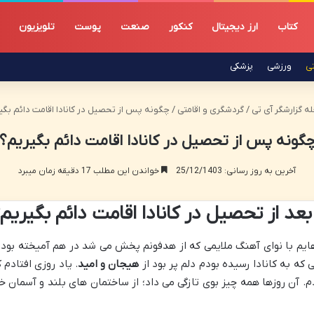
کتاب
ارز دیجیتال
کنکور
صنعت
پوست
تلویزیون
تی
ورزشی
پزشکی
ه گزارشگر آی تی
/
گردشگری و اقامتی
/
چگونه پس از تحصیل در کانادا اقامت دائم بگی
گونه پس از تحصیل در کانادا اقامت دائم بگیریم؟
آخرین به روز رسانی: 25/12/1403
خواندن این مطلب 17 دقیقه زمان میبرد
 بعد از تحصیل در کانادا اقامت دائم بگیریم
م با نوای آهنگ ملایمی که از هدفونم پخش می شد در هم آمیخته بود. ه
که به کانادا رسیده بودم دلم پر بود از
هیجان و امید
. یاد روزی افتادم
زدم. آن روزها همه چیز بوی تازگی می داد؛ از ساختمان های بلند و آسمان