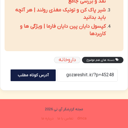
نقد و بررسی جامع
شیر پاک کن و تونیک مغذی رولند | هر آنچه
باید بدانید
کپسول دایان پین دایان فارما | ویژگی ها و
کاربردها
داروخانه
دسته های هم موضوع
آدرس کوتاه مطلب
مجله گزارشگر آی تی 2026
dmca
تماس با ما
درباره ما