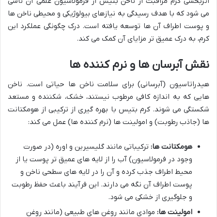
اثربخشی کرم مراقبت از ناخن بتیس از فرمولاسیون علمی آن ناشی
می شود که با هدف رسیدگی به نیازهای بیولوژیکی و محیطی ناخن ها
و پوست اطراف آن ها توسعه یافته است. درک چگونگی عملکرد این
کرم، به درک عمیق تر مزایای آن کمک می کند.
نقش آبرسان ها و نرم کننده ها
هیدراتاسیون (آبرسانی) برای سلامت ناخن ها حیاتی است. ناخن
هایی که به اندازه کافی مرطوب نیستند، خشک، شکننده و مستعد
شکستگی می شوند. کرم بتیس با بهره گیری از ترکیبی از هومکتانت
ها (جاذب رطوبت) و امولینت ها (نرم کننده ها) عمل می کند:
هومکتانت ها:
ترکیباتی مانند گلیسیرین و اوره (در صورت
وجود در فرمولاسیون) آب را از لایه های عمیق تر پوست یا از
محیط اطراف جذب کرده و آن را در لایه های سطحی ناخن و
پوست اطراف آن نگه می دارند. این فرآیند باعث حفظ رطوبت
و جلوگیری از خشکی می شود.
امولینت ها:
موادی مانند روغن های طبیعی (مانند روغن