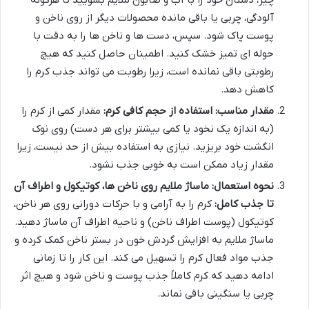
چیز، دستان خود را با آب و صابون ملایم بشویید تا هرگونه
آلودگی، چربی یا باقی مانده محصولات دیگر از روی ناخن و
پوست پاک شود. سپس، دست ها و ناخن ها را به دقت با
حوله ای تمیز خشک کنید. اطمینان حاصل کنید که هیچ
رطوبتی باقی نمانده است، زیرا رطوبت می تواند جذب کرم را
کاهش دهد.
مقدار مناسب: استفاده از حجم کافی کرم:
مقدار کمی از کرم را
(به اندازه یک نخود یا کمی بیشتر برای هر دست) روی نوک
انگشت خود بریزید. نیازی به استفاده بیش از حد نیست، زیرا
مقدار زیاد ممکن است به خوبی جذب نشود.
نحوه استعمال: ماساژ ملایم روی ناخن ها، کوتیکول و اطراف آن
تا جذب کامل:
کرم را به آرامی و با حرکات دورانی روی هر ناخن،
کوتیکول (پوست اطراف ناخن) و ناحیه اطراف آن ماساژ دهید.
ماساژ ملایم به افزایش گردش خون در بستر ناخن کمک کرده و
جذب مواد فعال کرم را تسهیل می کند. این کار را تا زمانی
ادامه دهید که کرم کاملاً جذب پوست و ناخن شود و هیچ اثر
چربی یا سنگینی باقی نماند.