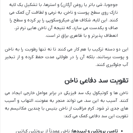
جوجوبا، شی باتر یا روغن آرگان) و استرها، با تشکیل یک لایه
نازک روی سطح پوست و ناخن، به نرمی و لطافت آن کمک می
کنند. این لایه، شکاف های میکروسکوپی را پر کرده و سطح را
صاف و یکدست می سازد، که نتیجه آن ناخن هایی نرم تر،
انعطاف پذیرتر و با ظاهری براق تر است.
این دو دسته ترکیب با هم کار می کنند تا نه تنها رطوبت را به ناخن
و پوست برسانند، بلکه آن را در طولانی مدت حفظ کرده و از تبخیر
آب جلوگیری کنند.
تقویت سد دفاعی ناخن
ناخن ها و کوتیکول یک سد فیزیکی در برابر عوامل خارجی ایجاد می
کنند. آسیب به این سد، می تواند منجر به عفونت، التهاب و آسیب
های جدی تر شود. کرم مراقبت از ناخن بتیس با چندین مکانیسم به
تقویت این سد دفاعی کمک می کند:
تامین پروتئین و لیپیدها:
ناخن عمدتاً از پروتئین کراتین