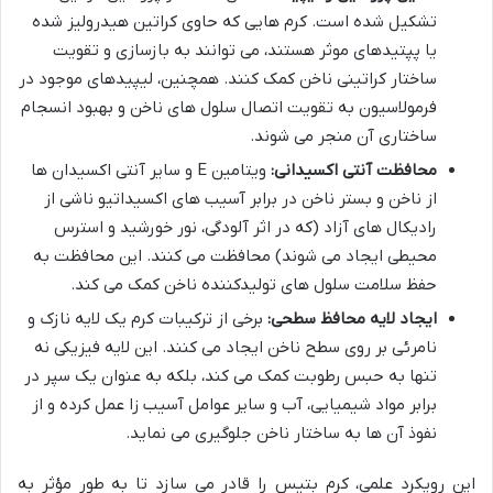
تشکیل شده است. کرم هایی که حاوی کراتین هیدرولیز شده
یا پپتیدهای موثر هستند، می توانند به بازسازی و تقویت
ساختار کراتینی ناخن کمک کنند. همچنین، لیپیدهای موجود در
فرمولاسیون به تقویت اتصال سلول های ناخن و بهبود انسجام
ساختاری آن منجر می شوند.
محافظت آنتی اکسیدانی:
ویتامین E و سایر آنتی اکسیدان ها
از ناخن و بستر ناخن در برابر آسیب های اکسیداتیو ناشی از
رادیکال های آزاد (که در اثر آلودگی، نور خورشید و استرس
محیطی ایجاد می شوند) محافظت می کنند. این محافظت به
حفظ سلامت سلول های تولیدکننده ناخن کمک می کند.
ایجاد لایه محافظ سطحی:
برخی از ترکیبات کرم یک لایه نازک و
نامرئی بر روی سطح ناخن ایجاد می کنند. این لایه فیزیکی نه
تنها به حبس رطوبت کمک می کند، بلکه به عنوان یک سپر در
برابر مواد شیمیایی، آب و سایر عوامل آسیب زا عمل کرده و از
نفوذ آن ها به ساختار ناخن جلوگیری می نماید.
این رویکرد علمی، کرم بتیس را قادر می سازد تا به طور مؤثر به