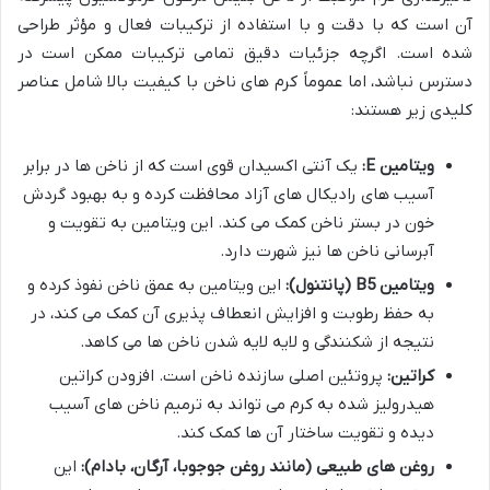
آن است که با دقت و با استفاده از ترکیبات فعال و مؤثر طراحی
شده است. اگرچه جزئیات دقیق تمامی ترکیبات ممکن است در
دسترس نباشد، اما عموماً کرم های ناخن با کیفیت بالا شامل عناصر
کلیدی زیر هستند:
ویتامین E:
یک آنتی اکسیدان قوی است که از ناخن ها در برابر
آسیب های رادیکال های آزاد محافظت کرده و به بهبود گردش
خون در بستر ناخن کمک می کند. این ویتامین به تقویت و
آبرسانی ناخن ها نیز شهرت دارد.
ویتامین B5 (پانتنول):
این ویتامین به عمق ناخن نفوذ کرده و
به حفظ رطوبت و افزایش انعطاف پذیری آن کمک می کند، در
نتیجه از شکنندگی و لایه لایه شدن ناخن ها می کاهد.
کراتین:
پروتئین اصلی سازنده ناخن است. افزودن کراتین
هیدرولیز شده به کرم می تواند به ترمیم ناخن های آسیب
دیده و تقویت ساختار آن ها کمک کند.
روغن های طبیعی (مانند روغن جوجوبا، آرگان، بادام):
این