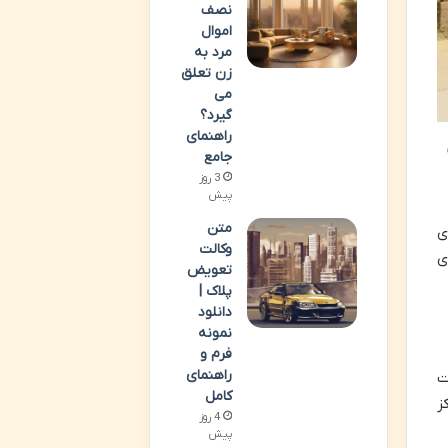
نصف
اموال
مرد به
زن تعلق
می
گیرد؟
راهنمای
نت
جامع
3 روز
پیش
متن
ت برای
وکالت
ی
تعویض
پلاک |
دانلود
نمونه
فرم و
راهنمای
ت
کامل
ز
4 روز
پیش