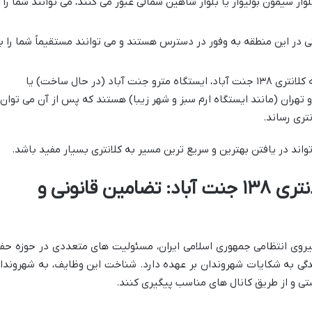
وار سیمون بولیوار یا بلوار شاهین شمالی عبور می کنند، می توانند شما را
 در این منطقه به وفور در دسترس هستند و می توانند مستقیماً شما را ب
نزدیک ترین ایستگاه مترو به کلانتری ۱۳۸ جنت آباد، ایستگاه مترو جنت آباد (در حال ساخت) یا
اه های موجود در خط ۴ مترو تهران (مانند ایستگاه ارم سبز و شهر زیبا) هستند که پس از آن می توان
نتری رساند.
اند در یافتن بهترین و سریع ترین مسیر به کلانتری بسیار مفید باشد.
خدمات اصلی و وظایف کلانتری ۱۳۸ جنت آباد: تضامین قانونی و
خشی از نیروی انتظامی جمهوری اسلامی ایران، مسئولیت های متعددی در حوزه حف
دگی به شکایات شهروندان بر عهده دارد. شناخت این وظایف، به شهروندا
تی و از طریق کانال های مناسب پیگیری کنند.