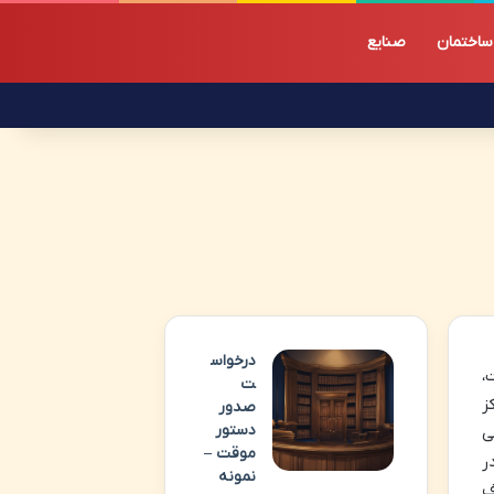
ساختمان
صنایع
درخواس
،
ت
ز
صدور
دستور
ی
موقت –
ر
نمونه
ف