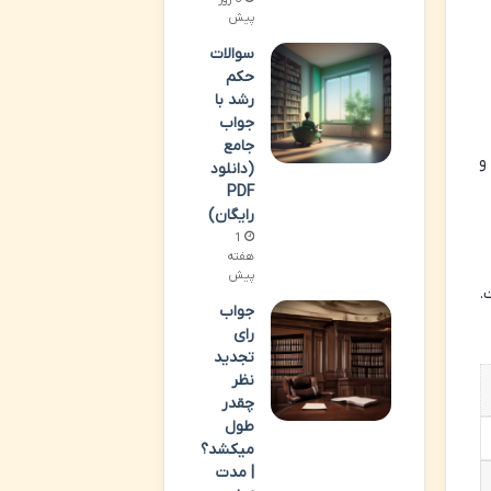
پیش
سوالات
حکم
رشد با
جواب
جامع
و
(دانلود
PDF
رایگان)
1
هفته
پیش
.
جواب
رای
تجدید
نظر
چقدر
طول
میکشد؟
| مدت