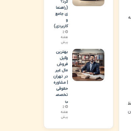
کرد؟
(راهنما
ی جامع
ه
و
کاربردی)
2
هفته
پیش
بهترین
وکیل
فروش
مال غیر
در تهران
| مشاوره
حقوقی
تخصص
ی
ظ
2
ن
هفته
پیش