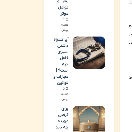
زمان و
عوامل
موثر
1
هفته
ج
پیش
ر
آیا همراه
ر
داشتن
اسپری
فلفل
جرم
است؟ |
یی
مجازات و
قوانین
2
هفته
پیش
برای
گرفتن
مهریه
چه باید