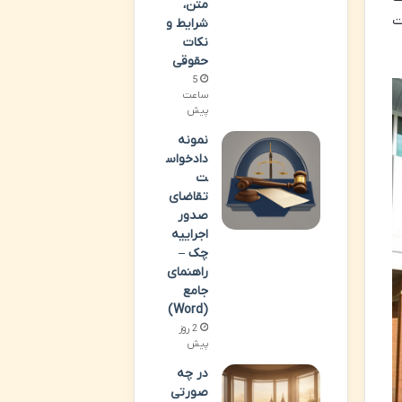
متن،
عات
شرایط و
نکات
حقوقی
5
ساعت
پیش
نمونه
دادخواس
ت
تقاضای
صدور
اجراییه
چک –
راهنمای
جامع
(Word)
2 روز
پیش
در چه
صورتی