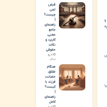
قبض
ثمن
چیست؟
|
و
راهنمای
ه
جامع
معنی،
کاربرد و
نکات
حقوقی
س
6 روز
پیش
هنگام
طلاق،
حضانت
فرزند با
ا
کیست؟
|
راهنمای
کامل
6 روز