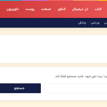
کتاب
ارز دیجیتال
کنکور
صنعت
پوست
تلویزیون
تی
ورزشی
پزشکی
د’ پیدا نمی شود. شاید جستجو کمک کند.
جستجو
برای: