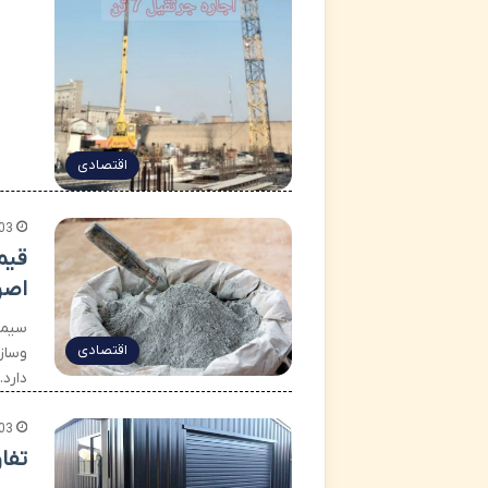
اقتصادی
03
اصو
سیما
اقتصادی
وساز
دارد.
03
تفا