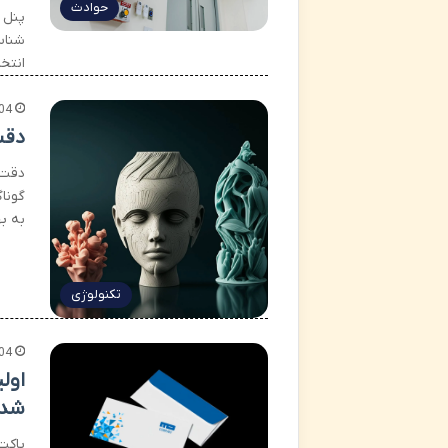
حوادث
پنل 
شناس
انتخ
04
دقت
دقت 
گونا
به ب
تکنولوژی
04
اول
شد
پاکت