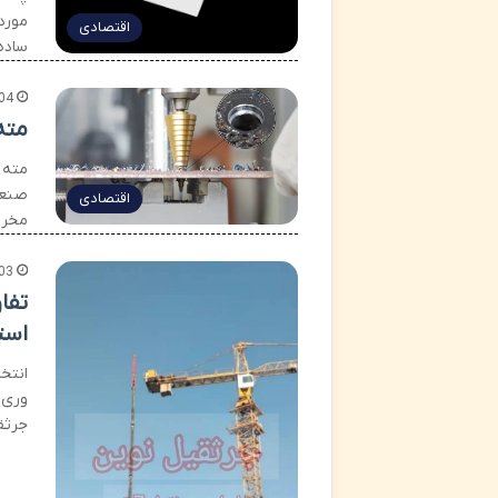
مورد 
اقتصادی
ساده 
04
مته
مته م
صنعت
اقتصادی
مخرو
03
است
انتخ
وری 
جرثقیل ۳ تن و ۷ تن صرفاً