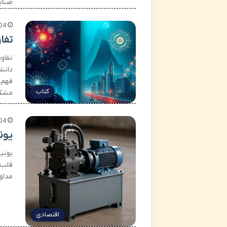
صنای
04
تفا
تفاو
دانش
فهم 
کتاب
مشکل
04
یون
یونی
قلب 
مداو
اقتصادی