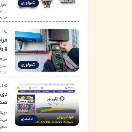
تکنولوژی
آموز
از مد
ضرور
4 روز پیش
مرا
و ر
مراح
تکنولوژی
ایمن
ورودی و
1 هفته پیش
صن
اقتصادی
می‌ش
سفید 