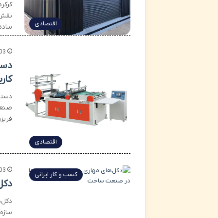
کرکر
نقش 
اقتصادی
ساده
03
دست
کار
دستگا
صنعت
فریز
اقتصادی
03
کسب و کار ایرانی
دکل
دکل‌
سازه