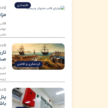
اقتصادی
04
مزا
قالب‌
توان
جلب 
04
تار
صنع
گردشگری و اقامتی
تاری
مسیح
زیربن
04
پنل
باش