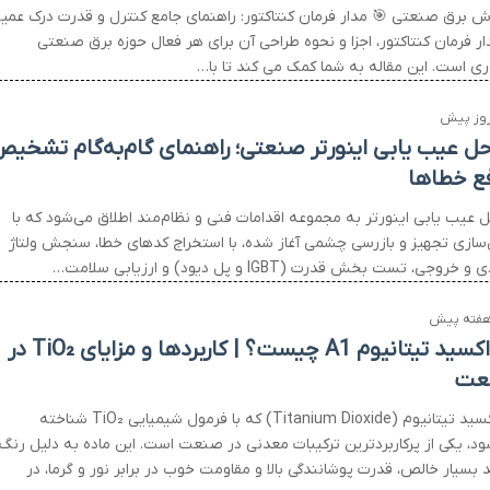
ش برق صنعتی 🎯 مدار فرمان کنتاکتور: راهنمای جامع کنترل و قدرت درک عمی
ار فرمان کنتاکتور، اجزا و نحوه طراحی آن برای هر فعال حوزه برق صنعتی
ی است. این مقاله به شما کمک می کند تا با…
حل عیب یابی اینورتر صنعتی؛ راهنمای گام‌به‌گام تشخی
فع خطاها
ل عیب یابی اینورتر به مجموعه اقدامات فنی و نظام‌مند اطلاق می‌شود که با
‌سازی تجهیز و بازرسی چشمی آغاز شده، با استخراج کدهای خطا، سنجش ولتاژ
 خروجی، تست بخش قدرت (IGBT و پل دیود) و ارزیابی سلامت…
دی‌اکسید تیتانیوم A1 چیست؟ | کاربردها و مزایای TiO₂ در
عت
دی‌اکسید تیتانیوم (Titanium Dioxide) که با فرمول شیمیایی TiO₂ شناخته
ود، یکی از پرکاربردترین ترکیبات معدنی در صنعت است. این ماده به دلیل رنگ
بسیار خالص، قدرت پوشانندگی بالا و مقاومت خوب در برابر نور و گرما، در