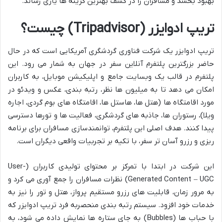
بهبود بخشد و مسافران را در کشف بهترین گزینه ها یاری رساند.
تریپ ادوایزر (Tripadvisor) چیست؟
تریپ ادوایزر یک شرکت فناوری گردشگری آمریکایی است که در حال
حاضر بزرگترین پلتفرم آنلاین سفر در جهان به شمار می رود. این
پلتفرم در قالب یک وبسایت جامع و اپلیکیشن موبایل، به کاربران
امکان می دهد تا به میلیون ها نظر، رتبه بندی، عکس و ویدئو در
مورد اقامتگاه ها (هتل ها، هاستل ها، اقامتگاه های بوم گردی، اجاره
ویلا)، رستوران ها، جاذبه های گردشگری، فعالیت ها و تورها دسترسی
پیدا کنند. هدف اصلی این پلتفرم، توانمندسازی مسافران برای برنامه
ریزی و رزرو آسان تر سفر، با تکیه بر تجربیات واقعی دیگران است.
این شرکت در ابتدا با تمرکز بر محتوای تولیدی کاربران (User-
Generated Content – UGC) نظرات مسافران را جمع آوری می کرد و
به مرور زمان، قابلیت های رزرو مستقیم پرواز، هتل و تور را نیز به
خدمات خود افزود. سیستم رتبه بندی منحصربه فرد تریپ ادوایزر که
با حباب ها (Bubbles) به جای ستاره ها نمایش داده می شود، به