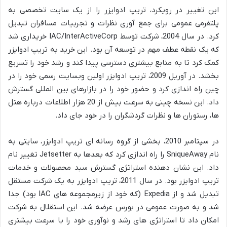
این تغییر در رویکرد، تریپ ادوایزر را از یک سایت تخصصی به
پلتفرمی عمومی برای جمع آوری نظرات و تجربیات مسافران تبدیل
کرد. در سال 2004، شرکت توسط IAC/InterActiveCorp خریداری شد
که یک نقطه عطف مهم در توسعه آن بود. این خرید به تریپ ادوایزر
کمک کرد تا به منابع بیشتری دسترسی پیدا کند و رشد خود را تسریع
بخشد. در آوریل 2009، تریپ ادوایزر اولین وبسایت رسمی خود را در
چین راه اندازی کرد و حضور خود را در بازارهای بین المللی گسترش
داد. این نسخه چینی به سرعت بیش از 20 هزار اطلاعات درباره هتل
ها، رستوران ها و نظرات گردشگران را در خود جای داد.
در سپتامبر 2010، بخشی از گروه رسانه ای تریپ ادوایزر، سایتی به
نام SniqueAway را راه اندازی کرد که بعدها به Jetsetter تغییر نام
داد. این نشان دهنده استراتژی گسترش سبد محصولات و خدمات
تریپ ادوایزر بود. در سال 2011، تریپ ادوایزر به یک شرکت مستقل
تبدیل شد و از Expedia (که خود از زیرمجموعه های IAC بود) جدا
شد و به صورت عمومی در بورس عرضه شد. این استقلال به شرکت
امکان داد تا استراتژی های رشد و نوآوری خود را با سرعت بیشتری