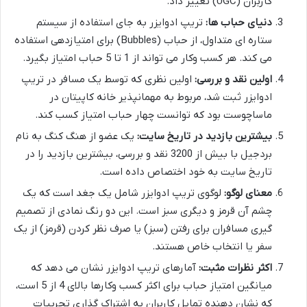
کاربران (UGC) تغییر داد.
دنیای حباب ها:
تریپ ادوایزر به جای استفاده از سیستم
ستاره ای متداول، از حباب (Bubbles) برای امتیازدهی استفاده
می کند. هر کسب وکار می تواند از 1 تا 5 حباب امتیاز بگیرد.
اولین نقد و بررسی:
اولین نظری که توسط یک مسافر در تریپ
ادوایزر ثبت شد، مربوط به مهمانپذیر خانه کاپیتان در
ماساچوست بود که توانست چهار حباب امتیاز کسب کند.
بیشترین بازدید در تاریخ سایت:
یک عضو از هنگ کنگ به نام
بردجیل با بیش از 3200 نقد و بررسی، بیشترین بازدید را در
تاریخ سایت به خود اختصاص داده است.
معنای لوگو:
لوگوی تریپ ادوایزر شامل یک جغد است که یک
چشم آن قرمز و دیگری سبز است. این دو رنگ نمادی از تصمیم
گیری مسافران برای رفتن (سبز) یا صرف نظر کردن (قرمز) از یک
سفر یا انتخاب خاص هستند.
اکثر نظرات مثبت:
آمارهای تریپ ادوایزر نشان می دهد که
میانگین امتیاز حباب برای اکثر کسب وکارها بالای 4 از 5 است،
که نشان دهنده تمایل کاربران به اشتراک گذاری تجربیات