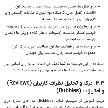
برای هتل ها:
محدوده قیمت، امتیاز (تعداد حباب)، نوع
اقامتگاه (هتل، متل، اقامتگاه بوم گردی)، امکانات (استخر، وای
فای رایگان، پارکینگ)، منطقه و محله.
برای رستوران ها:
نوع غذا (ایرانی، ایتالیایی، دریایی)، محدوده
قیمت، امتیاز، مناسبت (صبحانه، ناهار، شام)، ویژگی ها (فضای
باز، مناسب خانواده).
برای جاذبه ها و فعالیت ها:
نوع فعالیت (موزه، پارک، تور)،
محدوده قیمت، مدت زمان، مناسب برای کودکان.
استفاده از این فیلترها به شما کمک می کند تا نتایج را بر اساس نیاز
و سلیقه شخصی خود، دقیقاً تنظیم و بهترین گزینه را پیدا کنید.
۴.۳. درک و تحلیل نظرات کاربران (Reviews)
و امتیازات (Bubbles)
تریپ ادوایزر از سیستم حباب (Bubbles) به جای ستاره برای
امتیازدهی استفاده می کند. هر مکان می تواند از 1 تا 5 حباب امتیاز