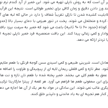
میر آن است که به روش ناپلی تهیه می شود. این خمیر از آرد گندم نرم نو
مند ورز دادن دقیق و زمان کافی برای تخمیر طولانی است. نتیجه این فرآین
بلیت کشیده شدن تا نازکی تقریباً شفاف را دارد در حالی که لبه های آ
بایی پف کرده و متخلخل می شوند. پخت در تنور هیزمی با دمای بسیار بالا (حدو
۴۸۵ درجه سانتی گراد) در مدت زمان بسیار کوتاه (حدود ۶۰ تا ۹۰ ثانیه) باعث می شود که خمیر به سرعت بپزد با
دار و کمی زغالی پیدا کند. این بافت منحصربه فرد خمیر ناپلی تجربه ا
ا تردتر ارائه می دهد.
و تعادل است. شیرینی طبیعی و کمی اسیدی سس گوجه فرنگی با طعم ملایم 
د. عطر تازه و کمی فلفلی ریحان لایه ای از پیچیدگی و طراوت را اضافه م
و عمق به طعم کلی می بخشد. خمیر پخته شده با طعم نان تازه و نت ها
ی این سمفونی طعم ها فراهم می آورد. هر لقمه از پیتزا مارگاریتا ترکیب
ری غالب نمی شوند. این سادگی در مواد به هر یک از آن ها اجازه می ده
کنار هم تجربه ای به یاد ماندنی و دلپذیر خلق کنند.