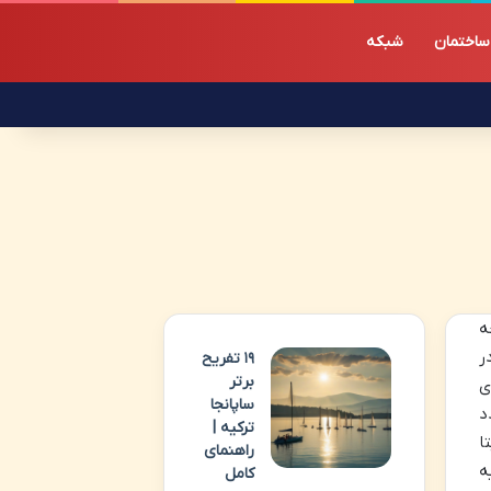
ساختمان
شبکه
ه
ر
۱۹ تفریح
برتر
ی
ساپانجا
د
ترکیه |
ا
راهنمای
ه
کامل