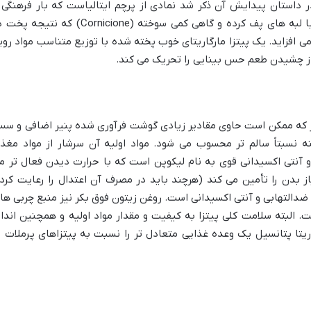
 داستان پیدایش آن ذکر شد نمادی از پرچم ایتالیاست که بار فرهنگی 
هویتی به این پیتزا می بخشد. خمیر نازک با لبه های پف کرده و گاهی کمی سوخته (Cornicione) که نتیج
افزاید. یک پیتزا مارگاریتای خوب پخته شده با توزیع متناسب مواد روی
ز چشیدن طعم حس بینایی را تحریک می کند.
یگر که ممکن است حاوی مقادیر زیادی گوشت فرآوری شده پنیر اضافی و س
نه نسبتاً سالم تر محسوب می شود. مواد اولیه آن سرشار از مواد مغذ
تند. گوجه فرنگی منبع عالی ویتامین C و آنتی اکسیدانی قوی به نام لیکوپن است که با حرارت دیدن فعال تر 
یاز بدن را تأمین می کند (هرچند باید در مصرف آن اعتدال را رعایت کرد)
 ضدالتهابی و آنتی اکسیدانی است. روغن زیتون فوق بکر نیز منبع چربی ها
 البته سلامت کلی پیتزا به کیفیت و مقدار مواد اولیه و همچنین انداز
ریتا پتانسیل یک وعده غذایی متعادل تر را نسبت به پیتزاهای پرملات ت