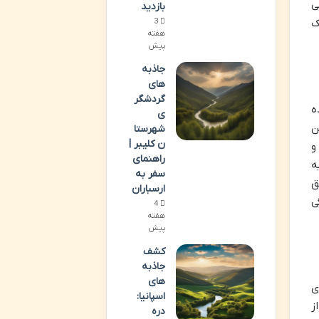
ی
بازدید
3
ک
هفته
پیش
جاذبه
های
گردشگر
ه
ی
ن
شهرستا
ن کلیبر |
و
راهنمای
ه
سفر به
ق
ارسباران
ی
4
هفته
پیش
کشف
جاذبه
های
ی
اسپانیا:
ز
دره