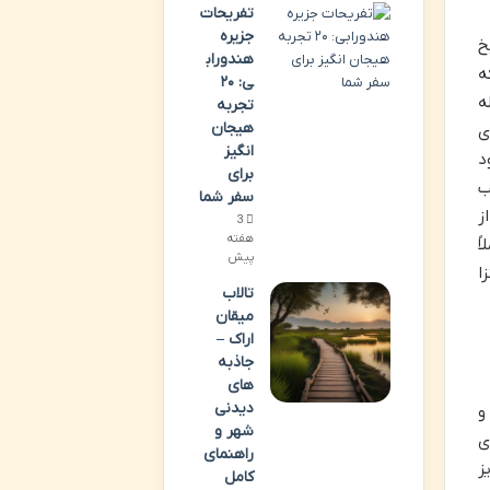
تفریحات
جزیره
ریخ
هندوراب
ه
ی: ۲۰
ه
تجربه
هیجان
ی
انگیز
د
برای
ب
سفر شما
ز
3
هفته
ً
پیش
ا
تالاب
میقان
اراک –
جاذبه
های
دیدنی
و
شهر و
ی
راهنمای
ز
کامل