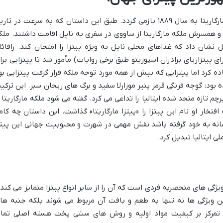
مشهورترین روایت در مورد پیدایش پیتزا مارگاریتا به سال ۱۸۸۹ بازمی گردد. طبق این داستان که به سرعت در تا
ل و همسرش ملکه مارگاریتا از ساووی در سفری به ناپل اقامت داشتند. ملک
نشان داد که غذاهای محلی ناپل به ویژه پیتزا را امتحان کند. رافائل
ی پیتزاریای برادران اسپوزیتو طبق برخی روایات) مأمور شد تا پیتزایی برا
اده کرد اما پیتزایی که بیش از همه مورد توجه ملکه قرار گرفت پیتزایی بو
 بود: گوجه فرنگی قرمز پنیر موزارلا سفید و برگ های ریحان سبز. این ترکی
 تازه متحد شده ایتالیا را تداعی می کرد. گفته می شود ملکه مارگاریتا ا
تخار او نام این پیتزا را «پیتزا مارگاریتا» گذاشت. این داستان چه کاملا
انه به خود گرفته باشد نقش مهمی در شهرت و محبوبیت جهانی این پیتز
ی ایتالیا تبدیل کرد.
ویژگی های منحصربه فردی است که آن را از سایر انواع پیتزا متمایز می کند 
ن ویژگی ها نه تنها به طعم و بافت آن مربوط می شوند بلکه جنبه ها
د. تمرکز بر کیفیت مواد اولیه و روش های سنتی پخت هسته اصلی تمای