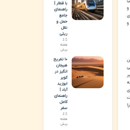
ی
با قطار |
و
راهنمای
ی
جامع
حمل و
و
نقل
ریلی
2
هفته
پیش
۱۰ تفریح
ن
هیجان
ی
انگیز در
ر
کویر
ه
ابوزید
آباد |
ای
راهنمای
ت
کامل
ا
سفر
2
هفته
پیش