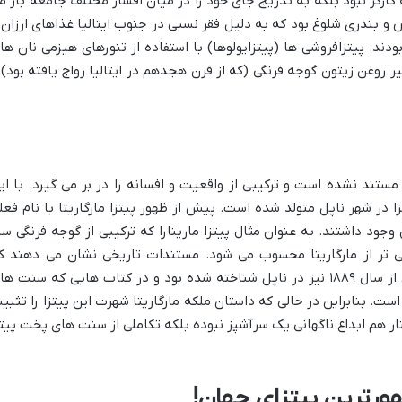
کارگر نبود بلکه به تدریج جای خود را در میان اقشار مختلف جامعه باز م
و بندری شلوغ بود که به دلیل فقر نسبی در جنوب ایتالیا غذاهای ارزان 
دند. پیتزافروشی ها (پیتزایولوها) با استفاده از تنورهای هیزمی نان ها
یر روغن زیتون گوجه فرنگی (که از قرن هجدهم در ایتالیا رواج یافته بود) 
 مستند نشده است و ترکیبی از واقعیت و افسانه را در بر می گیرد. با ای
در شهر ناپل متولد شده است. پیش از ظهور پیتزا مارگاریتا با نام فعل
وجود داشتند. به عنوان مثال پیتزا مارینارا که ترکیبی از گوجه فرنگی سی
 تر از مارگاریتا محسوب می شود. مستندات تاریخی نشان می دهند ک
ترکیبی از گوجه فرنگی موزارلا و ریحان پیش از سال ۱۸۸۹ نیز در ناپل شناخته شده بود و در کتاب هایی که سنت ه
ست. بنابراین در حالی که داستان ملکه مارگاریتا شهرت این پیتزا را تثبی
کنار هم ابداع ناگهانی یک سرآشپز نبوده بلکه تکاملی از سنت های پخت پیتز
شهورترین پیتزای جهان!