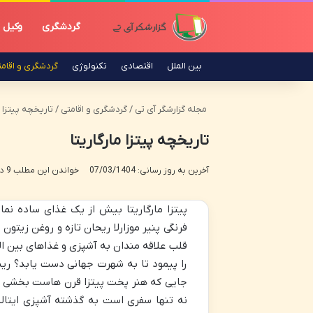
گردشگری
وکیل
بین الملل
اقتصادی
تکنولوژی
گردشگری و اقام
مجله گزارشگر آی تی
/
گردشگری و اقامتی
/
تاریخچه پیتزا م
تاریخچه پیتزا مارگاریتا
آخرین به روز رسانی: 07/03/1404
خواندن این مطلب 9 دقیقه زمان میبرد
پیتزا مارگاریتا بیش از یک غذای ساده نما
فرنگی پنیر موزارلا ریحان تازه و روغن زیتون
قلب علاقه مندان به آشپزی و غذاهای بین ال
را پیمود تا به شهرت جهانی دست یابد؟ ریش
جایی که هنر پخت پیتزا قرن هاست بخشی جدای
نه تنها سفری است به گذشته آشپزی ایتالیا