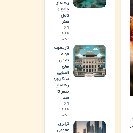
راهنمای
جامع و
کامل
سفر
2
هفته
پیش
تاریخچه
موزه
تمدن
های
آسیایی
سنگاپور:
راهنمای
صفر تا
صد
2
هفته
پیش
ر
ترابری
ل
عمومی