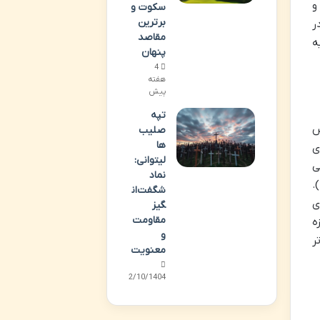
و
سکوت و
برترین
ه پخت در
مقاصد
ه
پنهان
4
هفته
پیش
تپه
س
صلیب
ها
ی
لیتوانی:
می
نماد
.
شگفت‌ان
ی
گیز
مقاومت
ه
و
ر
معنویت
02/10/1404