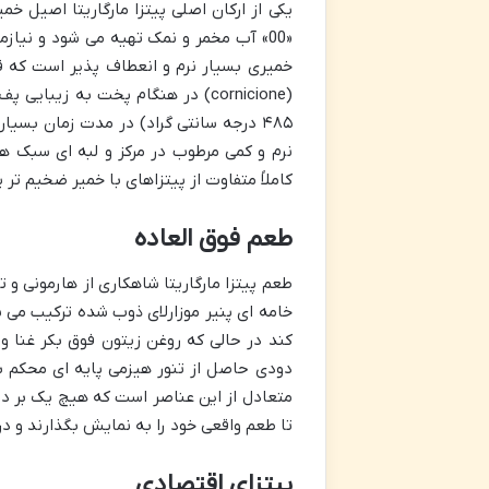
یکی از ارکان اصلی پیتزا مارگاریتا اصیل خ
«00» آب مخمر و نمک تهیه می شود و نیاز
خمیری بسیار نرم و انعطاف پذیر است که قا
(cornicione) در هنگام پخت به زی
نرم و کمی مرطوب در مرکز و لبه ای سبک هوا
کاملاً متفاوت از پیتزاهای با خمیر ضخیم تر ی
طعم فوق العاده
طعم پیتزا مارگاریتا شاهکاری از هارمونی 
خامه ای پنیر موزارلای ذوب شده ترکیب می شو
کند در حالی که روغن زیتون فوق بکر غنا 
دودی حاصل از تنور هیزمی پایه ای محکم برا
متعادل از این عناصر است که هیچ یک بر دیگ
تا طعم واقعی خود را به نمایش بگذارند و در 
پیتزای اقتصادی