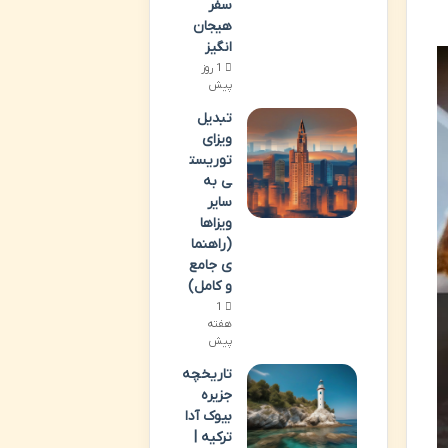
سفر
هیجان
انگیز
1 روز
پیش
تبدیل
ویزای
توریست
ی به
سایر
ویزاها
(راهنما
ی جامع
و کامل)
1
هفته
پیش
تاریخچه
جزیره
بیوک آدا
ترکیه |