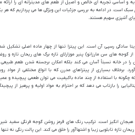
پایه و اساسی تجربه ای خالص و اصیل از طعم های مدیترانه ای را ارائه م
ک است. در ادامه به بررسی جزئیات این ویژگی ها می پردازیم که هر ی
نیای آشپزی سهیم هستند.
ریتا سادگی رسپی آن است. این پیتزا تنها از چهار ماده اصلی تشکیل شد
 گوجه های سن مارزانو) پنیر موزارلای تازه برگ های ریحان تازه و روغ
ن را در خانه نسبتاً آسان می کند بلکه امکان برجسته شدن طعم طبیعی 
رد. برخلاف بسیاری از پیتزاهای مدرن که با انواع مختلفی از مواد روی
ه چگونه با استفاده از چند ماده باکیفیت می توان طعمی پیچیده و عمی
لیایی را بازتاب می دهد که بر احترام به مواد اولیه و پرهیز از پیچیدگ
و هیجان انگیز است. ترکیب رنگ های قرمز روشن گوجه فرنگی سفید شیر
حان تازه تابلویی زیبا و اشتهاآور را خلق می کند. این پالت رنگی نه تنها ا