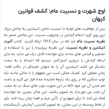
اوج شهرت و نسبیت عام: کشف قوانین
کیهان
پس از موفقیت های اولیه با نسبیت خاص، انیشتین به چالش بزرگ
تری روی آورد: ادغام گرانش در چارچوب نسبیت. این چالش منجر به
نظریه نسبیت عام
شد که در سال 1915 ارائه گردید. کتاب
آلبرت
انیشتین و نظریه نسبیت
، این نظریه پیچیده را نیز با استفاده از
تصاویر و قیاس های ساده، برای خواننده قابل درک می سازد. به جای
اینکه گرانش را نیرویی اسرارآمیز ببینیم که اجسام را به سمت
یکدیگر می کشد، انیشتین آن را به عنوان خمیدگی در بافت فضا-
زمان معرفی کرد. کمیک ممکن است این مفهوم را با مثالی مانند یک
توپ سنگین که بر روی یک پارچه کشیده شده قرار می گیرد و باعث
خم شدن آن می شود (که در این صورت توپ های سبک تر به سمت
آن غلت می خورند)، به تصویر بکشد. این مثال بصری، به خواننده
کمک می کند تا درکی شهودی از تأثیر جرم بر فضا-زمان پیدا کند. یکی
از نقاط برجسته در این بخش، به تصویر کشیدن آزمایش تأییدکننده