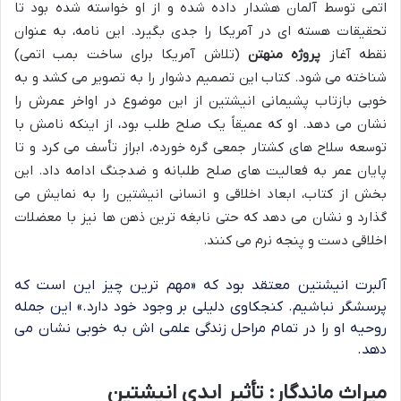
اتمی توسط آلمان هشدار داده شده و از او خواسته شده بود تا
تحقیقات هسته ای در آمریکا را جدی بگیرد. این نامه، به عنوان
نقطه آغاز
پروژه منهتن
(تلاش آمریکا برای ساخت بمب اتمی)
شناخته می شود. کتاب این تصمیم دشوار را به تصویر می کشد و به
خوبی بازتاب پشیمانی انیشتین از این موضوع در اواخر عمرش را
نشان می دهد. او که عمیقاً یک صلح طلب بود، از اینکه نامش با
توسعه سلاح های کشتار جمعی گره خورده، ابراز تأسف می کرد و تا
پایان عمر به فعالیت های صلح طلبانه و ضدجنگ ادامه داد. این
بخش از کتاب، ابعاد اخلاقی و انسانی انیشتین را به نمایش می
گذارد و نشان می دهد که حتی نابغه ترین ذهن ها نیز با معضلات
اخلاقی دست و پنجه نرم می کنند.
آلبرت انیشتین معتقد بود که «مهم ترین چیز این است که
پرسشگر نباشیم. کنجکاوی دلیلی بر وجود خود دارد.» این جمله
روحیه او را در تمام مراحل زندگی علمی اش به خوبی نشان می
دهد.
میراث ماندگار: تأثیر ابدی انیشتین