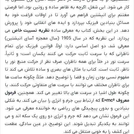
کار می شود. این شغل، اگرچه به ظاهر ساده و روتین بود، اما فرصتی
مغتنم برای انیشتین فراهم می آورد تا در اوقات فراغت خود به
مسائل بنیادین فیزیک بپردازد و ایده های انقلابی خود را پرورش
دهد. در این بخش، کتاب به معرفی ساده
نظریه نسبیت خاص
می
پردازد. این نظریه که در سال 1905 (سال معجزه آسای انیشتین)
معرفی شد، دو اصل اساسی دارد: اولاً، قوانین فیزیک برای تمام
ناظرانی که با سرعت ثابت حرکت می کنند یکسان است؛ و ثانیاً،
سرعت نور در خلأ برای همه ناظران، صرف نظر از حرکت منبع نور یا
ناظر، ثابت است. کتاب با مثال های بصری و ساده تلاش می کند تا
مفهوم نسبی بودن زمان و فضا را توضیح دهد. مثلاً، چگونه ساعت ها
برای ناظران مختلف می توانند با سرعت های متفاوتی حرکت کنند، یا
چگونه طول اشیا در سرعت های بالا تغییر می کند. همچنین،
فرمول
معروف E=mc²
که ارتباط بین جرم و انرژی را بیان می کند، به شکلی
بنیادین و بدون پیچیدگی های ریاضی به خواننده معرفی می شود.
این فرمول نشان می دهد که جرم و انرژی دو روی یک سکه اند و می
توانند به یکدیگر تبدیل شوند. این توضیح، در عین سادگی، عظمت
این کشف را به خوبی منتقل می کند.