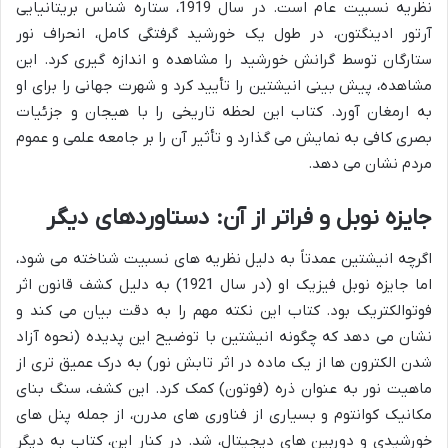
نظریه نسبیت عام است. در سال 1919، ستاره شناس بریتانیایی
آرتور ادینگتون، در طول یک خورشید گرفتگی کامل، انحراف نور
ستارگان توسط گرانش خورشید را مشاهده و اندازه گیری کرد. این
مشاهده، پیش بینی انیشتین را تأیید کرد و شهرت جهانی را برای او
به ارمغان آورد. کتاب این لحظه تاریخی را با هیجان و جزئیات
بصری کافی به نمایش می گذارد و تأثیر آن را بر جامعه علمی و عموم
مردم نشان می دهد.
جایزه نوبل و فراتر از آن: دستاوردهای دیگر
اگرچه انیشتین عمدتاً به دلیل نظریه های نسبیت شناخته می شود،
اما جایزه نوبل فیزیک او (در سال 1921) به دلیل کشف قانون اثر
فوتوالکتریک بود. کتاب این نکته مهم را به دقت بیان می کند و
نشان می دهد که چگونه انیشتین با توضیح این پدیده (نحوه آزاد
شدن الکترون ها از یک ماده در اثر تابش نور) به درک عمیق تری از
ماهیت نور به عنوان ذره (فوتون) کمک کرد. این کشف، سنگ بنای
مکانیک کوانتوم و بسیاری از فناوری های مدرن، از جمله پنل های
خورشیدی و دوربین های دیجیتال، شد. در کنار این، کتاب به دیگر