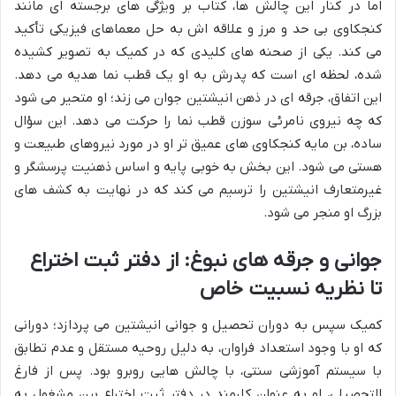
اما در کنار این چالش ها، کتاب بر ویژگی های برجسته ای مانند
کنجکاوی بی حد و مرز و علاقه اش به حل معماهای فیزیکی تأکید
می کند. یکی از صحنه های کلیدی که در کمیک به تصویر کشیده
شده، لحظه ای است که پدرش به او یک قطب نما هدیه می دهد.
این اتفاق، جرقه ای در ذهن انیشتین جوان می زند؛ او متحیر می شود
که چه نیروی نامرئی سوزن قطب نما را حرکت می دهد. این سؤال
ساده، بن مایه کنجکاوی های عمیق تر او در مورد نیروهای طبیعت و
هستی می شود. این بخش به خوبی پایه و اساس ذهنیت پرسشگر و
غیرمتعارف انیشتین را ترسیم می کند که در نهایت به کشف های
بزرگ او منجر می شود.
جوانی و جرقه های نبوغ: از دفتر ثبت اختراع
تا نظریه نسبیت خاص
کمیک سپس به دوران تحصیل و جوانی انیشتین می پردازد؛ دورانی
که او با وجود استعداد فراوان، به دلیل روحیه مستقل و عدم تطابق
با سیستم آموزشی سنتی، با چالش هایی روبرو بود. پس از فارغ
التحصیلی، او به عنوان کارمند در دفتر ثبت اختراع برن مشغول به