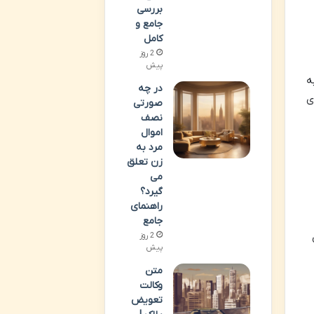
بررسی
جامع و
کامل
2 روز
پیش
ه
در چه
ی
صورتی
نصف
اموال
مرد به
زن تعلق
می
گیرد؟
راهنمای
جامع
2 روز
پیش
متن
وکالت
تعویض