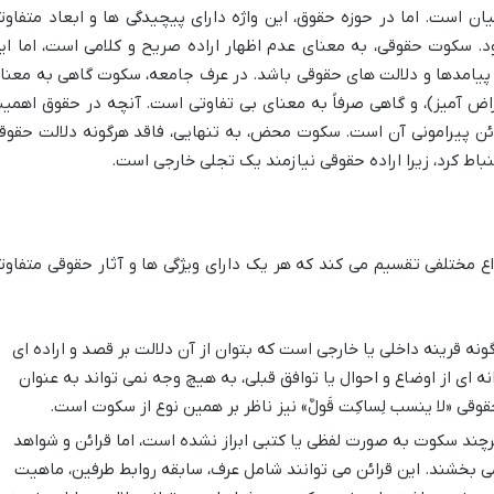
 است. اما در حوزه حقوق، این واژه دارای پیچیدگی ها و ابعاد متفاوت
. سکوت حقوقی، به معنای عدم اظهار اراده صریح و کلامی است، اما ای
 پیامدها و دلالت های حقوقی باشد. در عرف جامعه، سکوت گاهی به معنا
اض آمیز)، و گاهی صرفاً به معنای بی تفاوتی است. آنچه در حقوق اهمی
ائن پیرامونی آن است. سکوت محض، به تنهایی، فاقد هرگونه دلالت حقوق
نباط کرد، زیرا اراده حقوقی نیازمند یک تجلی خارجی است.
 مختلفی تقسیم می کند که هر یک دارای ویژگی ها و آثار حقوقی متفاوت
نه قرینه داخلی یا خارجی است که بتوان از آن دلالت بر قصد و اراده ای
ی از اوضاع و احوال یا توافق قبلی، به هیچ وجه نمی تواند به عنوان
وقی «لا ینسب لِساکِت قَولٌ» نیز ناظر بر همین نوع از سکوت است.
چند سکوت به صورت لفظی یا کتبی ابراز نشده است، اما قرائن و شواهد
ی بخشند. این قرائن می توانند شامل عرف، سابقه روابط طرفین، ماهیت