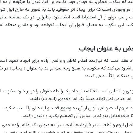
د که سکوت محض، به خودی خود، دلالت بر رضا، قبول یا هرگونه اراده ا
امر وجودی است که برای ایجاد اثر حقوقی، باید به نحوی به خارج ابراز شود
 و نمی توان از آن استنباط قصد انشاء کرد. بنابراین، در یک معامله عادی
کند، این سکوت به معنای قبول آن ایجاب نخواهد بود و عقدی منعقد نم
 به عنوان ایجاب
اد عقد است که نیازمند اعلام قاطع و واضح اراده برای ایجاد تعهد است
شاره می کند که سکوت، به هیچ وجه نمی تواند به عنوان «ایجاب» در نظ
دیدگاه را تأیید می کنند:
ی و انشایی است که قصد ایجاد یک رابطه حقوقی را در بر دارد. سکوت، از
 امر عدمی نمی تواند منشأ یک امر وجودی (ایجاب) باشد.
مبهم است و نمی توان از آن به وضوح قصد و اراده ای را استنباط کرد.
طرف مقابل بتواند بر اساس آن تصمیم بگیرد و «قبول» کند.
صل لزوم و قطعیت در قراردادها، ایجاب را به عنوان یک اعلام اراده جدی و
یجاب پذیرفته شود، اصول حقوقی حاکم بر قطعیت و الزام آوری عقود با