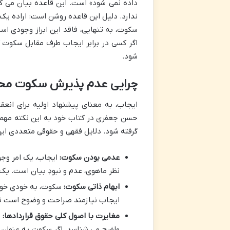
داده نمی شود» است. این قاعده بیان می کن
ندارد. دلیل این قاعده روشن است: اراده یک 
سکوت، به تنهایی، فاقد این ابراز وجودی است
اگر کسی در برابر ایجاب طرف مقابل سکوت 
شود.
چرایی عدم پذیرش سکوت محض
ایجاب، به معنای پیشنهاد اولیه برای انعق
حسن جعفری در کتاب خود به این نکته مهم ا
گرفته شود. دلایل فقهی و حقوقی متعددی این 
عدمی بودن سکوت:
ایجاب، یک امر وجود
نظر ماهوی، عدم و نبودِ بیان است. یک
ابهام ذاتی سکوت:
سکوت، به خودی خود، 
ایجاب نیازمند صراحت و وضوح است تا 
مغایرت با اصول کلی حقوق قراردادها:
ا
واضح می شناسد. اگر سکوت به عنوان ا