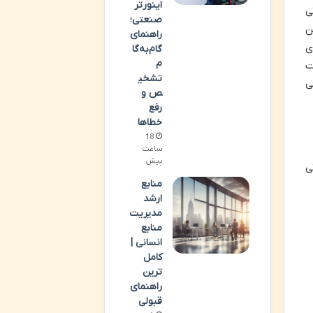
اینورتر
ی
صنعتی؛
ن
راهنمای
ی
گام‌به‌گا
م
ت
تشخی
ی
ص و
رفع
خطاها
18
ساعت
پیش
ی
منابع
ارشد
مدیریت
منابع
انسانی |
کامل
ترین
راهنمای
قبولی