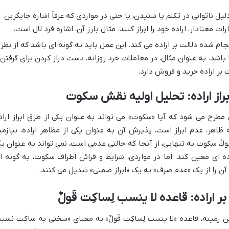
یل ناتوانی در تکلم یا شنیدن، یا حتی در مواردی که عرفاً اشاره جایگزین
ات معنادار، اراده خود را ابراز کنند. مثال بارز آن، اشاره فرد لال است.
جام شده دلالت بر اراده می کند. این عمل باید به گونه ای باشد که از نظر
باشد. به عنوان مثال، در معاملات خرد روزانه، دست دراز کردن برای گرفتن
 بر اراده خرید و فروش دارد.
راز اراده: تحلیل اولیه نقش سکوت
ح می شود که آیا «سکوت» می تواند به عنوان یکی از طرق ابراز اراد
اهر، عدم ابراز است، پذیرش آن به عنوان یکی از مظاهر اراده، نیازمن
، سکوت به تنهایی، از آنجا که حالتی عدمی است، نمی تواند به عنوان ی
ده ای معین کند. اما در مواردی، شرایط و قرائن اطراف سکوت، به گونه ا
 را از یک «عدم صرف» به یک «ابراز ضمنی» تبدیل می کنند.
اراده: قاعده لا ینسب لِساکِت قَولٌ
ن زمینه، قاعده «لا ینسب لِساکِت قَولٌ» به معنای «سخنی به ساکت نسب