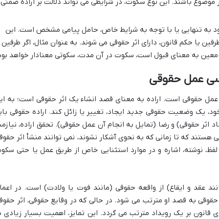
 موضوع باشند. این نوع سکوت، در شرایطی می تواند دلالت بر اراده ضمنی
د به تنهایی یا با توجه به شرایط خاص، حامل پیامی مشخص است. این
فین یا حکم قانون، دارای اثر حقوقی می شوند. به عنوان مثال، اگر طرفین
معین به معنای قبول است، سکوت در آن مدت، سکوتی معنادار خواهد بود
اسی عمل حقوقی
 عمل حقوقی است. اراده به معنای قصد انشاء یک اثر حقوقی است؛ به ای
 یک وضعیت حقوقی جدید ایجاد، تغییر یا زائل کند. اراده حقوقی بای
 اثر حقوقی) و رضا (تمایل به انجام آن عمل حقوقی). تحقق اراده، نیازمن
نی هستند که تا زمانی که به نحوی آشکار نشوند، نمی توانند منشأ اثر حقوق
ریق لفظ، نوشته، اشاره و در موارد استثنایی خاص از طریق عمل یا حتی سکو
نند عقد و ایقاع) از واقعه حقوقی (مانند فوت یا ولادت) است. در اعما
حقوقی به قصد او مترتب می شود. در حالی که در وقایع حقوقی، اثر حقوق
ی قانون بر یک رویداد مترتب می گردد. این تمایز، اهمیت بسیار زیادی د