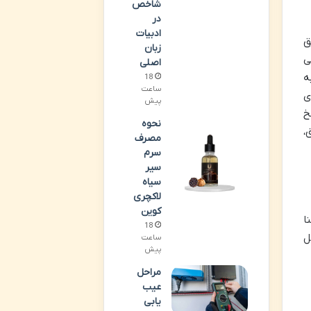
شاخص
در
ادبیات
ق
زبان
ی
اصلی
ه
18
ساعت
ی
پیش
خ
نحوه
،
مصرف
سرم
سیر
سیاه
لاکچری
کوین
ا
18
ل
ساعت
پیش
مراحل
عیب
یابی