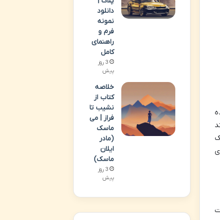
پلاک |
دانلود
نمونه
فرم و
راهنمای
کامل
3 روز
پیش
خلاصه
کتاب از
نشیب تا
ه
فراز | می
د
ماسک
ک
(مادر
ایلان
ی
ماسک)
3 روز
پیش
ت