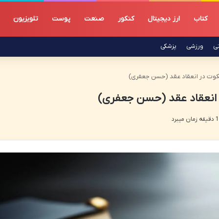
کتاب
ارز دیجیتال
کنکور
صنعت
پوست
تلویزیون
تی
ورزشی
پزشکی
سکوت در انعقاد عقد (حسن جعفری)
 انعقاد عقد (حسن جعفری)