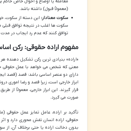
معامله یا اوضاع و احوال خاص حاکم بر
(معمولاً قبول) داشته باشد.
سکوت معنادار:
این دسته از سکوت، خو
سکوت ها اغلب در نتیجه توافق قبلی طر
توافق کنند که عدم رد ایجاب در مدت 
مفهوم اراده حقوقی: رکن اس
«اراده» بنیادی ترین رکن تشکیل دهنده هر
معنی که شخص می خواهد با عمل حقوقی خود،
دارای دو عنصر اساسی باشد: قصد (قصد ایجاد
ابراز خارجی است، زیرا قصد و رضا اموری درو
قرار گیرند. این ابراز خارجی، معمولاً از ط
صورت می گیرد.
تأکید بر اراده، عامل تمایز عمل حقوقی (ما
حقوقی، اراده انسان نقش محوری دارد و اثر 
بدون دخالت اراده یا حتی برخلاف آن، از سو