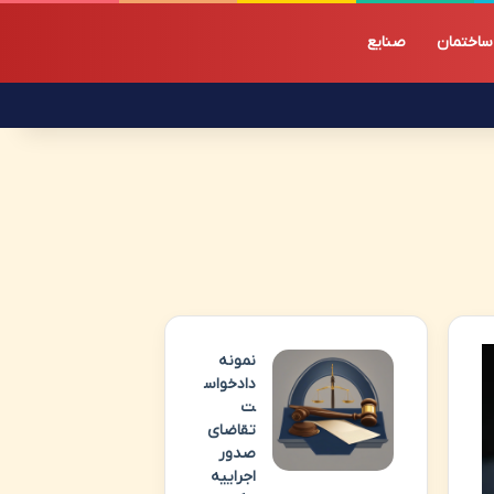
ساختمان
صنایع
نمونه
دادخواس
ت
تقاضای
صدور
اجراییه