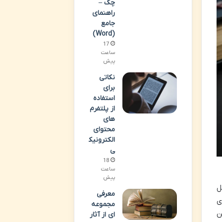
چک –
راهنمای
جامع
(Word)
17
ساعت
پیش
نکاتی
برای
استفاده
از پلتفرم
های
محتوای
الکترونیک
ی
18
ساعت
پیش
ل
معرفی
ی
مجموعه
ن
ای از آثار