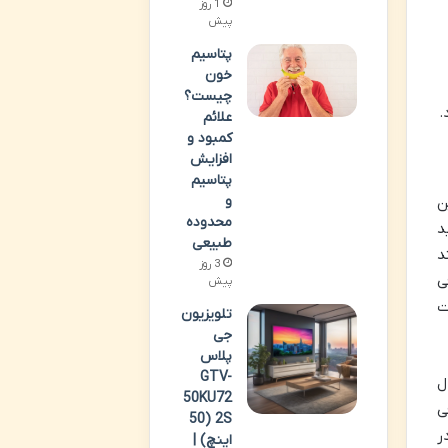
1 روز
پیش
پتاسیم
خون
چیست؟
.
علائم
کمبود و
افزایش
پتاسیم
و
ن
محدوده
د
طبیعی
د
3 روز
ی
پیش
ت
تلویزیون
جی
پلاس
GTV-
ل
50KU72
ی
2S (50
ر
اینچ) |