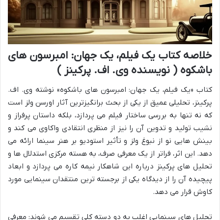
خلاصه کتاب یک فیلم، یک جهان: امبرسون های
باشکوه ( نویسنده وی. اف. پرکینز )
کتاب «یک فیلم، یک جهان: امبرسون های باشکوه» نوشته وی. اف.
پرکینز، تحلیلی عمیق از یکی از بحث برانگیزترین آثار اورسن ولز است
که نه تنها به بررسی ساختار فیلم می پردازد، بلکه داستان پرفراز و
نشیب تولید و تدوین آن را نیز از منظری انتقادی واکاوی می کند و
بینش هایی نو از نبوغ ولز و تأثیر استودیو بر هنر سینما ارائه می
دهد. این اثر، فراتر از یک معرفی صرف، به هسته مرکزی استدلال ها و
تحلیل های پرکینز درباره این شاهکار نیمه کاره می پردازد و ابعاد
پیچیده آن را از دیدگاه یکی از برجسته ترین منتقدان سینمایی مورد
کاوش قرار می دهد.
تحلیل های سینمایی اغلب به دو دسته کلی تقسیم می شوند: معرفی