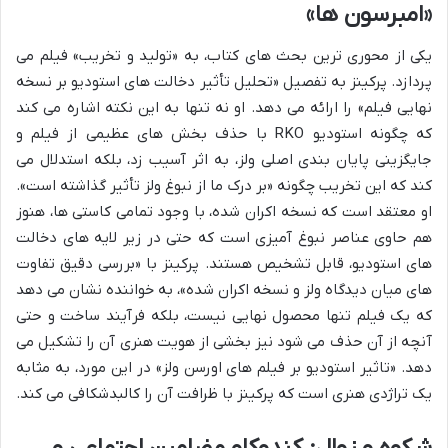
«امبرسون ها»
یکی از محوری ترین بحث های کتاب، به «تولید و تخریب» فیلم می
پردازد. پرکینز به تفصیل «تحلیل تأثیر دخالت های استودیو بر نسخه
نهایی فیلم» را ارائه می دهد. او نه تنها به این نکته اشاره می کند
که چگونه استودیو RKO با حذف بخش های عظیمی از فیلم و
جایگزینی پایان بندی اصلی ولز، به اثر آسیب زد، بلکه استدلال می
کند که این تخریب چگونه «بر درک ما از نبوغ ولز تأثیر گذاشته است».
او معتقد است که نسخه اکران شده، با وجود تمامی کاستی ها، هنوز
هم حاوی عناصر نبوغ آمیزی است که حتی در زیر لایه های دخالت
های استودیو، قابل تشخیص هستند. پرکینز با «بررسی دقیق تفاوت
های میان دیدگاه ولز و نسخه اکران شده»، به خواننده نشان می دهد
که یک فیلم تنها محصول نهایی نیست، بلکه فرآیند ساخت و حتی
آنچه از آن حذف می شود نیز بخشی از هویت هنری آن را تشکیل می
دهد. «تاثیر استودیو بر فیلم های اورسن ولز» در این مورد، به مثابه
یک تراژدی هنری است که پرکینز با ظرافت آن را کالبدشکافی می کند.
شکوه و زوال: کندوکاو مضامین اجتماعی و