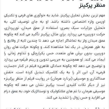
منظر پرکینز
مهم ترین بخش تحلیل پرکینز، شاید به «نوآوری های فرمی و تکنیکی
اورسن ولز» اختصاص داشته باشد. او به جای توصیف کلی، به
«تحلیل جزئیات سبک بصری: استفاده از عمق میدان، نورپردازی،
حرکت دوربین» می پردازد. برای مثال، پرکینز تأکید می کند که چگونه
عمق میدان ولز به تماشاگر اجازه می دهد تا چندین لایه از وقایع را
به طور همزمان در یک نما مشاهده کند، و چگونه حرکت های روان
دوربین، بدون برش های متعدد، حس یکپارچگی و تداوم زمانی را
ایجاد می کند. او همچنین به «بررسی تدوین و ریتم فیلم» می پردازد
و توضیح می دهد که چگونه «سادگی ظاهری» فیلم در کنار «جسارت
فرمی» آن، این اثر را به یک کلاسیک تبدیل کرده است. «نقش
صداگذاری و موسیقی (برنارد هرمان) در روایت فیلم از منظر پرکینز»
نیز از دیگر نکات کلیدی است؛ پرکینز نشان می دهد که چگونه
موسیقی هرمان، با تم های ملانکولیک و نوستالژیک خود، به عمق درام
می افزاید و حس زوال را تشدید می کند.