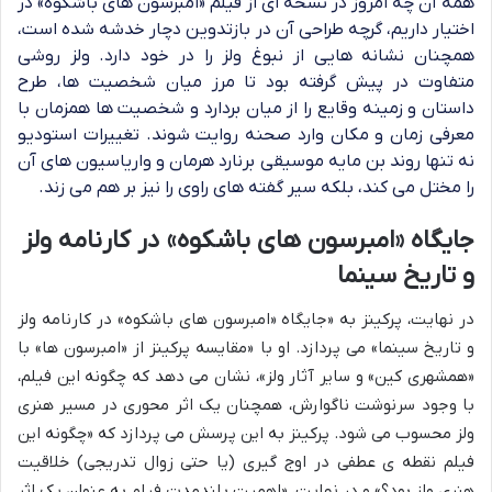
همۀ آن چه امروز در نسخه ای از فیلم «امبرسون های باشکوه» در
اختیار داریم، گرچه طراحی آن در بازتدوین دچار خدشه شده است،
همچنان نشانه هایی از نبوغ ولز را در خود دارد. ولز روشی
متفاوت در پیش گرفته بود تا مرز میان شخصیت ها، طرح
داستان و زمینه وقایع را از میان بردارد و شخصیت ها همزمان با
معرفی زمان و مکان وارد صحنه روایت شوند. تغییرات استودیو
نه تنها روند بن مایه موسیقی برنارد هرمان و واریاسیون های آن
را مختل می کند، بلکه سیر گفته های راوی را نیز بر هم می زند.
جایگاه «امبرسون های باشکوه» در کارنامه ولز
و تاریخ سینما
در نهایت، پرکینز به «جایگاه «امبرسون های باشکوه» در کارنامه ولز
و تاریخ سینما» می پردازد. او با «مقایسه پرکینز از «امبرسون ها» با
«همشهری کین» و سایر آثار ولز»، نشان می دهد که چگونه این فیلم،
با وجود سرنوشت ناگوارش، همچنان یک اثر محوری در مسیر هنری
ولز محسوب می شود. پرکینز به این پرسش می پردازد که «چگونه این
فیلم نقطه ی عطفی در اوج گیری (یا حتی زوال تدریجی) خلاقیت
هنری ولز بود؟» و در نهایت، «اهمیت بلندمدت فیلم به عنوان یک اثر