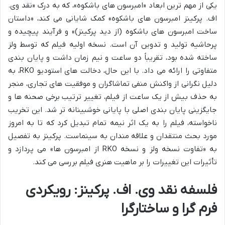
یکی از مهم ترین ابعاد «امبرسون های باشکوه»، که به درک «نقد وی.
اف. پرکینز امبرسون های باشکوه» کمک شایانی می کند، «داستان
ساخت امبرسون های باشکوه (از دید پرکینز)» و فرآیند پیچیده و
پرحاشیه تولید و تدوین آن است. نسخه اولیه فیلم که توسط ولز
ساخته شده بود، تقریباً دو ساعت و نیم زمان داشت و پایان بندی
متفاوتی را ارائه می داد. با این حال، دخالت های استودیو RKO، به
دلیل نگرانی از واکنش منفی تماشاگران و موفقیت های تجاری، منجر
به حذف بیش از یک ساعت از فیلم، تغییر ترتیب برخی صحنه ها و
جایگزینی پایان بندی اصلی با پایانی خوشبینانه تر شد. این تخریب
ناخواسته، فیلم را به یک اثر نیمه تمام تبدیل کرد که تا به امروز
مورد بحث منتقدان و علاقه مندان به سینماست. پرکینز به تفصیل
به «تفاوت نسخه ولز و نسخه RKO از امبرسون ها» می پردازد و
تأثیرات این تغییرات را بر ماهیت هنری فیلم بررسی می کند.
فلسفه نقد وی. اف. پرکینز: رویکردی
فرم گرا و ساختارگرا