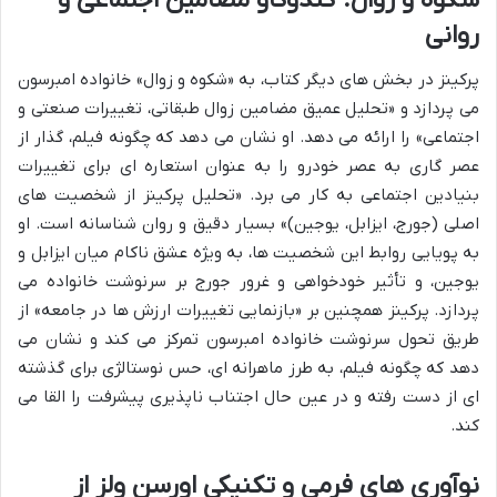
روانی
پرکینز در بخش های دیگر کتاب، به «شکوه و زوال» خانواده امبرسون
می پردازد و «تحلیل عمیق مضامین زوال طبقاتی، تغییرات صنعتی و
اجتماعی» را ارائه می دهد. او نشان می دهد که چگونه فیلم، گذار از
عصر گاری به عصر خودرو را به عنوان استعاره ای برای تغییرات
بنیادین اجتماعی به کار می برد. «تحلیل پرکینز از شخصیت های
اصلی (جورج، ایزابل، یوجین)» بسیار دقیق و روان شناسانه است. او
به پویایی روابط این شخصیت ها، به ویژه عشق ناکام میان ایزابل و
یوجین، و تأثیر خودخواهی و غرور جورج بر سرنوشت خانواده می
پردازد. پرکینز همچنین بر «بازنمایی تغییرات ارزش ها در جامعه» از
طریق تحول سرنوشت خانواده امبرسون تمرکز می کند و نشان می
دهد که چگونه فیلم، به طرز ماهرانه ای، حس نوستالژی برای گذشته
ای از دست رفته و در عین حال اجتناب ناپذیری پیشرفت را القا می
کند.
نوآوری های فرمی و تکنیکی اورسن ولز از