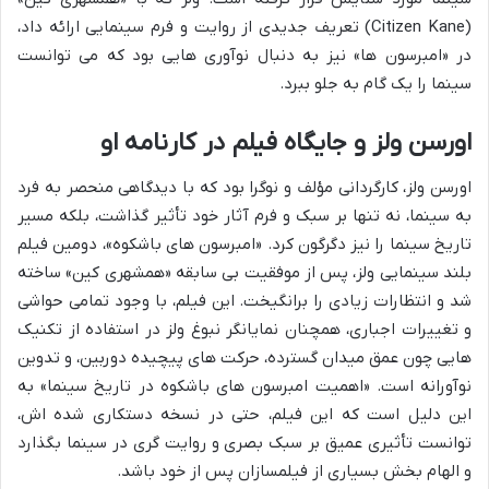
(Citizen Kane) تعریف جدیدی از روایت و فرم سینمایی ارائه داد،
در «امبرسون ها» نیز به دنبال نوآوری هایی بود که می توانست
سینما را یک گام به جلو ببرد.
اورسن ولز و جایگاه فیلم در کارنامه او
اورسن ولز، کارگردانی مؤلف و نوگرا بود که با دیدگاهی منحصر به فرد
به سینما، نه تنها بر سبک و فرم آثار خود تأثیر گذاشت، بلکه مسیر
تاریخ سینما را نیز دگرگون کرد. «امبرسون های باشکوه»، دومین فیلم
بلند سینمایی ولز، پس از موفقیت بی سابقه «همشهری کین» ساخته
شد و انتظارات زیادی را برانگیخت. این فیلم، با وجود تمامی حواشی
و تغییرات اجباری، همچنان نمایانگر نبوغ ولز در استفاده از تکنیک
هایی چون عمق میدان گسترده، حرکت های پیچیده دوربین، و تدوین
نوآورانه است. «اهمیت امبرسون های باشکوه در تاریخ سینما» به
این دلیل است که این فیلم، حتی در نسخه دستکاری شده اش،
توانست تأثیری عمیق بر سبک بصری و روایت گری در سینما بگذارد
و الهام بخش بسیاری از فیلمسازان پس از خود باشد.