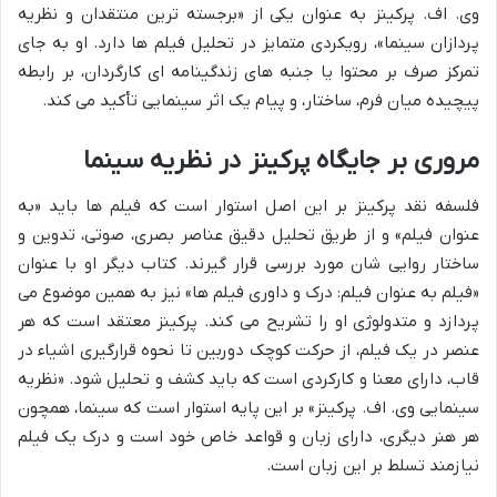
وی. اف. پرکینز به عنوان یکی از «برجسته ترین منتقدان و نظریه
پردازان سینما»، رویکردی متمایز در تحلیل فیلم ها دارد. او به جای
تمرکز صرف بر محتوا یا جنبه های زندگینامه ای کارگردان، بر رابطه
پیچیده میان فرم، ساختار، و پیام یک اثر سینمایی تأکید می کند.
مروری بر جایگاه پرکینز در نظریه سینما
فلسفه نقد پرکینز بر این اصل استوار است که فیلم ها باید «به
عنوان فیلم» و از طریق تحلیل دقیق عناصر بصری، صوتی، تدوین و
ساختار روایی شان مورد بررسی قرار گیرند. کتاب دیگر او با عنوان
«فیلم به عنوان فیلم: درک و داوری فیلم ها» نیز به همین موضوع می
پردازد و متدولوژی او را تشریح می کند. پرکینز معتقد است که هر
عنصر در یک فیلم، از حرکت کوچک دوربین تا نحوه قرارگیری اشیاء در
قاب، دارای معنا و کارکردی است که باید کشف و تحلیل شود. «نظریه
سینمایی وی. اف. پرکینز» بر این پایه استوار است که سینما، همچون
هر هنر دیگری، دارای زبان و قواعد خاص خود است و درک یک فیلم
نیازمند تسلط بر این زبان است.