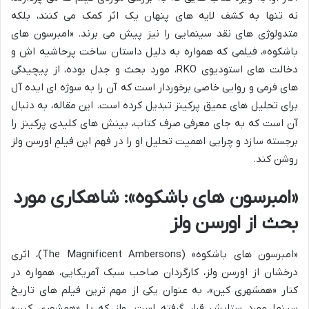
نه تنها به کشف لایه های پنهان یک اثر کمک می کنند، بلکه
متدولوژی های نقد سینمایی را نیز پیش می برند. «امبرسون های
باشکوه»، فیلمی که همواره به دلیل داستان ساخت پرحاشیه اش و
دخالت های استودیوی RKO، مورد بحث و جدل بوده، از پیچیدگی
های فرمی و روایی خاصی برخوردار است که آن را به سوژه ای ایده آل
برای تحلیل های عمیق پرکینز تبدیل کرده است. این مقاله، به دنبال
آن است که به جای معرفی صرف کتاب، بینش های کلیدی پرکینز را
برجسته سازد و چرایی اهمیت تحلیل او را در فهم این فیلمِ اورسن ولز
روشن کند.
«امبرسون های باشکوه»: شاهکاری مورد
بحث از اورسن ولز
«امبرسون های باشکوه» (The Magnificent Ambersons)، اثری
درخشان از اورسن ولز، کارگردان صاحب سبک آمریکایی، همواره در
کنار «همشهری کین»، به عنوان یکی از مهم ترین فیلم های تاریخ
سینما مورد ستایش قرار گرفته است. ولز که با «همشهری کین»