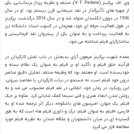
وی. اف. پرکینز (V. F. Perkins)، منتقد و نظریه پرداز بریتانیایی، یکی
از چهره های تأثیرگذار در نقد سینمایی قرن بیستم بود. او در سال
1936 در دوون انگلستان متولد شد و در سال 2016 درگذشت. پرکینز
در طول فعالیت حرفه ای خود، همزمان در کسوت استاد دانشگاه نیز
به فعالیت پرداخت و به عنوان یکی از پیشروان نقد فرمالیستی و
ساختارگرای فیلم شناخته می شود.
عمده شهرت پرکینز مرهون آرای بدیعش در باب نقش کارگردان در
فرآیند خلق فیلم و تأکید او بر فیلم به عنوان یک نظام بسته و
خودبسنده است. او معتقد بود که وظیفه منتقد، تحلیل دقیق عناصر
درون خود فیلم است، نه جستجو در نیات کارگردان یا مقاصد بیرونی.
این رویکرد، در زمان خود، انقلابی در نقد فیلم محسوب می شد و به
روشن شدن ابعاد هنری و فنی سینما کمک شایانی کرد. علاوه بر «یک
فیلم، یک جهان: امبرسون های باشکوه»، دیگر اثر ترجمه شده او به
فارسی، «فیلم به عنوان فیلم: درک و داوری فیلم ها» است که به طور
گسترده ای در میان دانشجویان و علاقه مندان به نظریه فیلم مورد
مطالعه قرار می گیرد.