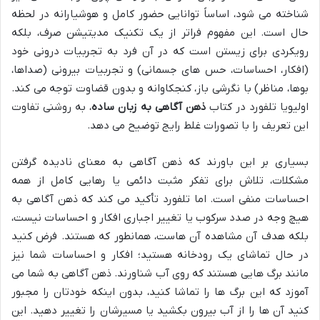
شناخته می شود، اساساً توانایی حضور کامل و هوشیارانه در لحظه
حال است. این مفهوم فراتر از یک تکنیک مدیتیشن صرف، بلکه
رویکردی برای زیستن است که در آن فرد به تجربیات درونی خود
(افکار، احساسات، حس های جسمانی) و تجربیات بیرونی (صداها،
بوها، مناظر) با نگرشی باز، کنجکاوانه و بدون قضاوت توجه می کند.
اولیویا تلفورد در کتاب
ذهن آگاهی به زبان ساده
، به روشنی تفاوت
این تعریف را با تصورات غلط رایج توضیح می دهد.
بسیاری بر این باورند که ذهن آگاهی به معنای نادیده گرفتن
مشکلات، تلاش برای تفکر مثبت دائمی یا رهایی کامل از همه
احساسات منفی است. اما تلفورد تأکید می کند که ذهن آگاهی به
هیچ وجه در صدد سرکوب یا تغییر اجباری افکار و احساسات نیست،
بلکه هدف آن مشاهده آن هاست، همانطور که هستند. فرض کنید
در حال تماشای یک رودخانه هستید؛ افکار و احساسات شما نیز
مانند برگ هایی هستند که روی آب شناورند. ذهن آگاهی به شما می
آموزد که این برگ ها را تماشا کنید، بدون اینکه خودتان را مجبور
کنید آن ها را از آب بیرون بکشید یا مسیرشان را تغییر دهید. این