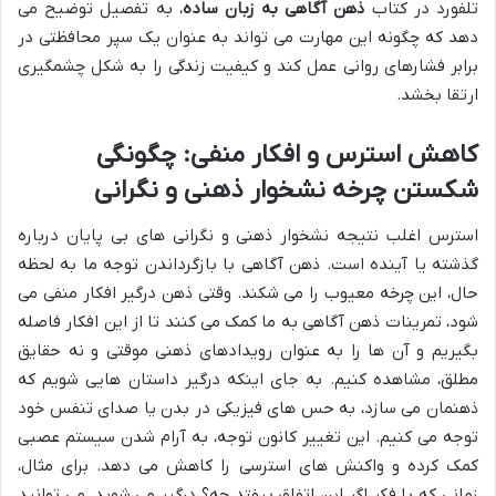
تلفورد در کتاب
ذهن آگاهی به زبان ساده
، به تفصیل توضیح می
دهد که چگونه این مهارت می تواند به عنوان یک سپر محافظتی در
برابر فشارهای روانی عمل کند و کیفیت زندگی را به شکل چشمگیری
ارتقا بخشد.
کاهش استرس و افکار منفی: چگونگی
شکستن چرخه نشخوار ذهنی و نگرانی
استرس اغلب نتیجه نشخوار ذهنی و نگرانی های بی پایان درباره
گذشته یا آینده است. ذهن آگاهی با بازگرداندن توجه ما به لحظه
حال، این چرخه معیوب را می شکند. وقتی ذهن درگیر افکار منفی می
شود، تمرینات ذهن آگاهی به ما کمک می کنند تا از این افکار فاصله
بگیریم و آن ها را به عنوان رویدادهای ذهنی موقتی و نه حقایق
مطلق، مشاهده کنیم. به جای اینکه درگیر داستان هایی شویم که
ذهنمان می سازد، به حس های فیزیکی در بدن یا صدای تنفس خود
توجه می کنیم. این تغییر کانون توجه، به آرام شدن سیستم عصبی
کمک کرده و واکنش های استرسی را کاهش می دهد. برای مثال،
زمانی که با فکر اگر این اتفاق بیفتد چه؟ درگیر می شوید، می توانید