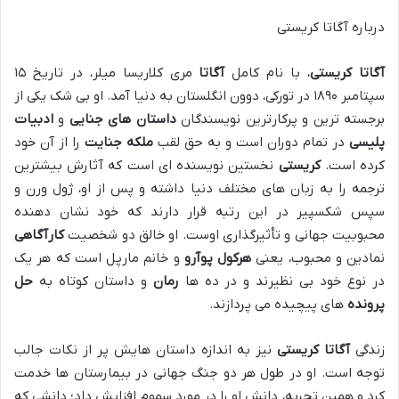
درباره آگاتا کریستی
آگاتا کریستی
، با نام کامل
آگاتا
مری کلاریسا میلر، در تاریخ ۱۵
سپتامبر ۱۸۹۰ در تورکی، دوون انگلستان به دنیا آمد. او بی شک یکی از
برجسته ترین و پرکارترین نویسندگان
داستان های جنایی
و
ادبیات
پلیسی
در تمام دوران است و به حق لقب
ملکه جنایت
را از آن خود
کرده است.
کریستی
نخستین نویسنده ای است که آثارش بیشترین
ترجمه را به زبان های مختلف دنیا داشته و پس از او، ژول ورن و
سپس شکسپیر در این رتبه قرار دارند که خود نشان دهنده
محبوبیت جهانی و تأثیرگذاری اوست. او خالق دو شخصیت
کارآگاهی
نمادین و محبوب، یعنی
هرکول پوآرو
و خانم مارپل است که هر یک
در نوع خود بی نظیرند و در ده ها
رمان
و داستان کوتاه به
حل
پرونده
های پیچیده می پردازند.
زندگی
آگاتا کریستی
نیز به اندازه داستان هایش پر از نکات جالب
توجه است. او در طول هر دو جنگ جهانی در بیمارستان ها خدمت
کرد و همین تجربه، دانش او را در مورد سموم افزایش داد؛ دانشی که