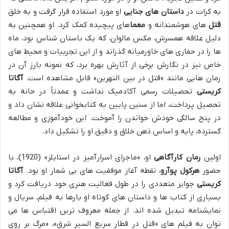
به کرات در
داستان های جنایی
او مورد استفاده قرار گرفت و به خلق
قتل
های هوشمندانه و
معما
های پیچیده کمک کرد. او همچنین به
دلیل علاقه همسرش، مکس مالوان، که یک باستان شناس بود، ماه
ها را در حفاری های خاورمیانه گذراند و از این تجربیات و محیط های
خاص نیز در نگارش برخی از آثارش بهره برد، که نمونه بارز آن در
رمان هایی مانند «قتل در بین النهرین» قابل مشاهده است.
آگاتا
کریستی
تحصیلات رسمی آکادمیک نداشت و عمدتاً در خانه به
تحصیل پرداخت، اما از سنین پایین به کتابخوانی علاقه نشان داد و
در پنج سالگی خودش خواندن را آموخت. این خودآموزی و مطالعه
گسترده، پایه و اساس ذهن خلاق و دقیق او را تشکیل داد.
اولین
رمان کارآگاهی
او، «ماجرای اسرارآمیز در استایلز» (1920)، با
حضور
هرکول پوآرو
، نقطه آغاز موفقیت های بی شمار او بود.
آگاتا
کریستی
جوایز متعددی را در طول فعالیت هنری خود دریافت کرد و
بسیاری از کتاب ها و داستان های کوتاه او بارها به فیلم، سریال و
نمایشنامه تبدیل شده اند. از جمله معروف ترین اقتباس ها می
توان به فیلم های «قتل در قطار سریع السیر شرق»، «مرگ بر روی