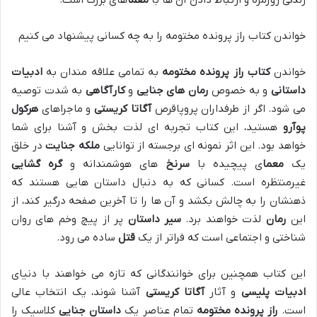
زندگی روزمره و ارتباط دادن آن ها با
معما
های بزرگ است.
خواندن کتاب راز پرونده مختومه را به چه کسانی پیشنهاد می کنیم
خواندن
کتاب راز پرونده مختومه
به تمامی علاقه مندان به
ادبیات
داستانی
و به خصوص
رمان های جنایی
و
کارآگاهی
به شدت توصیه
می شود. اگر از طرفداران پروپاقرص
آگاتا کریستی
و ماجراهای
هرکول
پوآرو
هستید، این کتاب تجربه ای لذت بخش و آشنا برای شما
خواهد بود. این اثر نمونه ای برجسته از توانایی
ملکه جنایت
در خلق
یک
معما
ی پیچیده با
سرنخ
های هوشمندانه و
گره گشایی
غیرمنتظره است. کسانی که به دنبال داستان هایی هستند که
ذهنشان را به چالش بکشد و آن ها را تا آخرین صفحه درگیر کند، از
این
رمان
لذت خواهند برد.
سیر داستان
پر از پیچ وخم های روان
شناختی و اجتماعی است که فراتر از یک
قتل
ساده می رود.
این کتاب همچنین برای خوانندگانی که تازه می خواهند با دنیای
ادبیات پلیسی
و آثار
آگاتا کریستی
آشنا شوند، یک انتخاب عالی
است.
راز پرونده مختومه
تمام عناصر یک
داستان جنایی
کلاسیک را