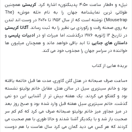
نیل» و «قطار ساعت ۴:۵۰ پدینگتون» اشاره کرد.
کریستی
همچنین
طولانی ترین نمایشنامه جهان را به نام «تله موش» (The
Mousetrap) نوشته است که از سال ۱۹۵۲ تا ۲۰۲۰ در وست اند لندن
به روی صحنه رفت و رکوردی بی نظیر را به ثبت رساند.
آگاتا کریستی
در تاریخ ۱۲ ژانویه ۱۹۷۶ درگذشت، اما میراث او در
ادبیات پلیسی
و
داستان های جنایی
تا ابد باقی خواهد ماند و همچنان میلیون ها
خواننده در سراسر جهان را مجذوب خود می کند.
بریده هایی از کتاب
«ساعت صرف صبحانه در هتل گلن گاوری، مدت ها قبل خاتمه یافته
بود و خانم سینزبری سیل در سالن هتل، مقابل خانم بولیتو نشسته
بود و گفتگو می کردند. یک هفته بیش تر از آشنایی این دو نمی
گذشت. خانم سینزبری سیل هفته قبل وارد شده بود و صبح روز بعد
در میز مجاور میز خانم بولیتو صبحانه صرف می کرد که کم کم سر
صحبت باز شد و با یکدیگر آشنا شدند و حالا طوری با هم صحبت می
کردند که هر کس می دید گمان می کرد سال هاست با هم دوست