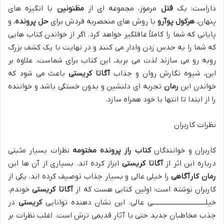
داراست: یک
قتل
مرموز، مجموعه ای از
مظنونین
با انگیزه های
پنهان،
هرکول پوآرو
با روش های منحصربه فردش برای
حل پرونده
، و
پایانی که شما را کاملاً غافلگیر خواهد کرد. اگر از خواندن کتاب هایی
که شما را به حدس زدن وادار می کنند و در نهایت با یک کشف بزرگ
روبه رو می سازند لذت می برید، این کتاب برای شماست. علاوه بر
این، شیوه نگارش روان و جذاب
آگاتا کریستی
باعث می شود که
خواندن این
رمان
تجربه ای دلنشین و بدون خستگی باشد و خواننده
را از ابتدا تا انتها با خود همراه سازد.
نظرات کاربران
کاربران و خوانندگان
کتاب راز پرونده مختومه
نظرات بسیار مثبتی
درباره این اثر از
آگاتا کریستی
ابراز کرده اند. بسیاری از آن ها این
رمان کارآگاهی
را خیلی عالی و بسیار جذاب توصیف کرده اند. یکی از
کاربران نوشته است: اولین کتابی هست که از
آگاتا کریستی
خوندم.
خیلـــــــــــــــــــــــــــــــــــی عالی. این نشان دهنده توانایی
کریستی
در
جذب مخاطبان جدید حتی با آثار قدیمی ترش است. اغلب نظرات بر