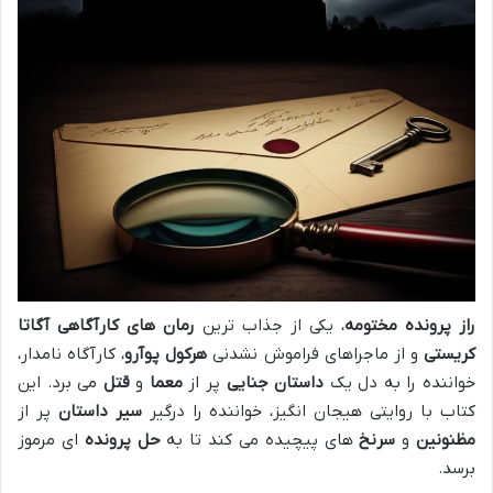
راز پرونده مختومه
، یکی از جذاب ترین
رمان های کارآگاهی
آگاتا
کریستی
و از ماجراهای فراموش نشدنی
هرکول پوآرو
، کارآگاه نامدار،
خواننده را به دل یک
داستان جنایی
پر از
معما
و
قتل
می برد. این
کتاب با روایتی هیجان انگیز، خواننده را درگیر
سیر داستان
پر از
مظنونین
و
سرنخ
های پیچیده می کند تا به
حل پرونده
ای مرموز
برسد.