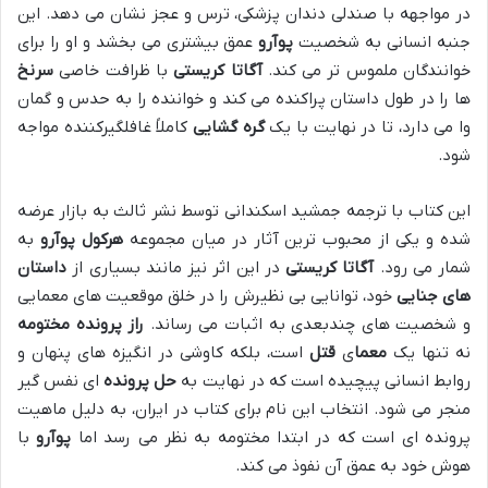
در مواجهه با صندلی دندان پزشکی، ترس و عجز نشان می دهد. این
جنبه انسانی به شخصیت
پوآرو
عمق بیشتری می بخشد و او را برای
خوانندگان ملموس تر می کند.
آگاتا کریستی
با ظرافت خاصی
سرنخ
ها را در طول داستان پراکنده می کند و خواننده را به حدس و گمان
وا می دارد، تا در نهایت با یک
گره گشایی
کاملاً غافلگیرکننده مواجه
شود.
این کتاب با ترجمه جمشید اسکندانی توسط نشر ثالث به بازار عرضه
شده و یکی از محبوب ترین آثار در میان مجموعه
هرکول پوآرو
به
شمار می رود.
آگاتا کریستی
در این اثر نیز مانند بسیاری از
داستان
های جنایی
خود، توانایی بی نظیرش را در خلق موقعیت های معمایی
و شخصیت های چندبعدی به اثبات می رساند.
راز پرونده مختومه
نه تنها یک
معما
ی
قتل
است، بلکه کاوشی در انگیزه های پنهان و
روابط انسانی پیچیده است که در نهایت به
حل پرونده
ای نفس گیر
منجر می شود. انتخاب این نام برای کتاب در ایران، به دلیل ماهیت
پرونده ای است که در ابتدا مختومه به نظر می رسد اما
پوآرو
با
هوش خود به عمق آن نفوذ می کند.