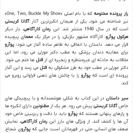
راز پرونده مختومه
که با نام اصلی «One, Two, Buckle My Shoe»
نیز شناخته می شود، یکی از هیجان انگیزترین آثار
آگاتا کریستی
است که در سال 1940 منتشر شد. این
رمان کارآگاهی
، بار دیگر
هرکول پوآرو
، کارآگاه مشهور بلژیکی، را در مرکز یک
معما
ی پیچیده
قرار می دهد. داستان با اتفاقی به ظاهر ساده آغاز می شود؛
پوآرو
برای معاینه دندان پزشکی به مطب دکتر مورلی می رود، اما این
ملاقات به حادثه ای غیرمنتظره و زنجیره ای از
قتل
ها ختم می شود.
دکتر مورلی در مطب خود به طرز مشکوکی به
قتل
می رسد و این آغاز
پرونده ای است که
پوآرو
را با چالش های ذهنی فراوانی روبرو می
کند.
سیر داستان
در این کتاب به شکلی هوشمندانه و با پیچیدگی های
خاص
آگاتا کریستی
پیش می رود. هر یک از
مظنونین
دارای انگیزه ها
و رازهای پنهانی هستند که
پوآرو
باید با دقت و ریزبینی خاص خود
آن ها را کشف کند. از ویژگی های بارز این
رمان کارآگاهی
، نمایش
ضعف های انسانی حتی در قهرمانان است؛ جایی که
پوآرو
ی شجاع،