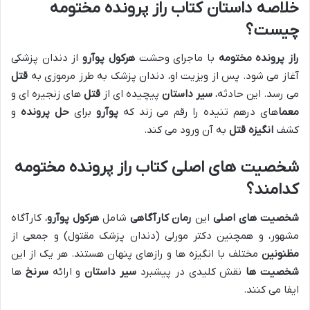
خلاصه داستان کتاب راز پرونده مختومه
چیست؟
راز پرونده مختومه
با ماجرای وحشت
هرکول پوآرو
از دندان پزشکی
آغاز می شود. پس از ویزیت او، دندان پزشک به طرز مرموزی به
قتل
می رسد. این حادثه،
سیر داستان
پیچیده ای از
قتل
های زنجیره ای و
معما
های درهم تنیده را رقم می زند که
پوآرو
برای
حل پرونده
و
کشف
انگیزه قتل
به آن ورود می کند.
شخصیت های اصلی کتاب راز پرونده مختومه
کدامند؟
شخصیت های اصلی
این
رمان کارآگاهی
شامل
هرکول پوآرو
، کارآگاه
مشهور، و همچنین دکتر مورلی (دندان پزشک مقتول) و جمعی از
مظنونین
مختلف با انگیزه ها و رازهای پنهان هستند. هر یک از این
شخصیت ها
نقش کلیدی در پیشبرد
سیر داستان
و ارائه
سرنخ
ها
ایفا می کنند.