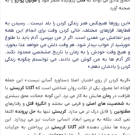
اتفاق عادی می تواند به
قتل
ی پیچیده منجر شود و
هرکول پوآرو
را به
صحنه آورد.
«این روزها هیچکس هنر زندگی کردن را بلد نیست… رسیدن به
قطارها، قرارهای مختلف، خالی کردن وقت برای انجام این همه
چیز-تمامش بی معنی است. اگر از من بپرسی، آدم باید با طلوع
خورشید از خواب بیدار شود، هر وقت دلش می خواهد غذا بخورد،
و هیچ وقت خودش را به زمان یا تاریخ مشخصی محدود نکند.
اگر آدم ها به من گوش می دادند، می توانستم چگونه زندگی
کردن را یادشان دهم.»
«گریه کردن از روی اختیار، اصلا دستاورد آسانی نیست.» این جمله
کوتاه اما عمیق، یکی از نکات روان شناختی است که
آگاتا کریستی
با
ظرافت در
رمان
هایش به کار می برد. این گونه جملات، عمق بیشتری
به
شخصیت های اصلی
و فرعی می بخشد و
انگیزه قتل
و رفتارهای
مظنونین
را قابل درک تر می سازد.
کریستی
تنها به
حل پرونده
اکتفا
نمی کند، بلکه به بررسی ابعاد انسانی جنایت نیز می پردازد. این
بریده ها نشان دهنده قلم
آگاتا کریستی
در پرداختن به جزئیات