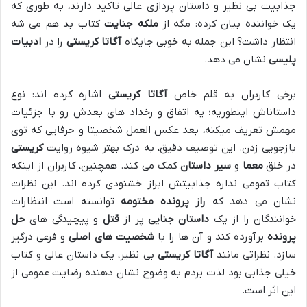
جذابیت بی نظیر و داستان پردازی عالی تاکید دارند، به طوری که
یک خواننده بیان کرده: مگه از
ملکه جنایت
کتاب بد هم می شه
انتظار داشت؟ این جمله به خوبی جایگاه
آگاتا کریستی
را در
ادبیات
پلیسی
نشان می دهد.
برخی کاربران به قلم خاص
آگاتا کریستی
اشاره کرده اند: نوع
داستاناش اینطوریه؛ یه اتفاق و رخداد های بعدش رو با جزئیات
مهمش تعریف میکنه، بعد عکس العمل شخصیتا و حرفایی که توی
بازجویی زدن. این توصیف دقیق، به درک بهتر شیوه روایت
کریستی
در خلق
معما
و
سیر داستان
کمک می کند. همچنین، کاربران از اینکه
کتاب تمومی نداره جذابیتش ابراز خشنودی کرده اند. این نظرات
نشان می دهد که
راز پرونده مختومه
توانسته است انتظارات
خوانندگان را از یک
داستان جنایی
پر از
قتل
و پیچیدگی های
حل
پرونده
برآورده کند و آن ها را با
شخصیت های اصلی
و فرعی درگیر
سازد. نظراتی مانند
آگاتا کریستی
بی نظیر، یک داستان عالی و کتاب
خیلی جذابی بود لذت بردم به وضوح نشان دهنده رضایت عمومی از
این اثر است.