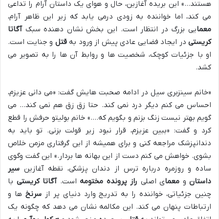
هستند…» این بریده آغازین، حال و هوای یک داستان آرام را تداعی
می کند، اما خواننده به زودی درمی یابد که زیر این ظاهر آرام،
معما
یی بزرگ در انتظار است. این بخش نشان دهنده سبک
آگاتا
کریستی
در ایجاد فضایی عادی پیش از ورود به
قتل
و جنایت است.
او با جزئیات کوچک، شخصیت ها و روابط آن ها را به تصویر می
کشد.
«خانم سینزبری سیل در ادامه صحبت هایش گفت: «می دانی عزیزم،
احساس می کنم دیگر درد نمی کند. حتا زق زق هم نمی کند… می
گویم بهتر نیست زنگ بزنم و بگویم که….» خانم بولیتو حرفش را قطع
کرد و گفت: «ببین عزیزم، قرار نبود زیر قولت بزنی. تو باید به
دندانپزشک مراجعه کنی و برای همیشه از این گرفتاری مزمن خلاص
بشوی. خواهش می کنم دست از این بهانه ها بردار.» این گفت وگوی
ساده و روزمره درباره ترس از دندان پزشکی، نقطه آغازین
سیر
داستان
و
معما
ی اصلی
راز پرونده مختومه
است.
آگاتا کریستی
با
چنین جزئیاتی، خواننده را به تدریج وارد دنیای پر از
سرنخ
ها و
ارتباطات پنهان می کند. این مکالمه نشان می دهد که چگونه یک