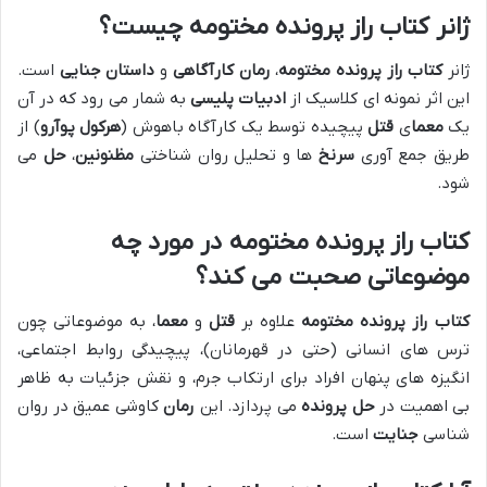
ژانر کتاب راز پرونده مختومه چیست؟
ژانر
کتاب راز پرونده مختومه
،
رمان کارآگاهی
و
داستان جنایی
است.
این اثر نمونه ای کلاسیک از
ادبیات پلیسی
به شمار می رود که در آن
یک
معما
ی
قتل
پیچیده توسط یک کارآگاه باهوش (
هرکول پوآرو
) از
طریق جمع آوری
سرنخ
ها و تحلیل روان شناختی
مظنونین
،
حل
می
شود.
کتاب راز پرونده مختومه در مورد چه
موضوعاتی صحبت می کند؟
کتاب راز پرونده مختومه
علاوه بر
قتل
و
معما
، به موضوعاتی چون
ترس های انسانی (حتی در قهرمانان)، پیچیدگی روابط اجتماعی،
انگیزه های پنهان افراد برای ارتکاب جرم، و نقش جزئیات به ظاهر
بی اهمیت در
حل پرونده
می پردازد. این
رمان
کاوشی عمیق در روان
شناسی
جنایت
است.