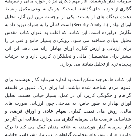
سرمایه گذار هوشمند، آثار مهم دیگری نیز در حوزه مالی و
سرمایه
گذاری
از خود به جای گذاشته است که هر یک به نوعی مکمل و بسط
دهنده دیدگاه های او هستند. یکی از برجسته ترین این آثار، تحلیل
اوراق بهادار (Security Analysis) است که آن را به همراه دیوید داد به
نگارش درآورده است. این کتاب، که اغلب به عنوان کتاب مقدس
تحلیل بنیادی شناخته می شود، رویکردی بسیار جامع و فنی تر را
برای ارزیابی و ارزش گذاری اوراق بهادار ارائه می دهد. این اثر،
بیشتر برای متخصصان مالی و تحلیلگران کاربرد دارد و به جزئیات
پیچیده تری از
تحلیل بنیادی
می پردازد.
این کتاب ها، هرچند ممکن است به اندازه سرمایه گذار هوشمند برای
عموم مردم شناخته شده نباشند، اما برای درک عمیق تر فلسفه
گراهام و چگونگی کاربرد آن در عمل، بسیار حیاتی هستند. تحلیل
اوراق بهادار به طور خاص، به مباحثی چون ارزیابی صورت های
مالی، روش های قیمت گذاری
سهام عادی
و
اوراق قرضه
، و
شناسایی فرصت های
سرمایه گذاری
می پردازد. مطالعه این آثار در
کنار سرمایه گذار هوشمند، به علاقه مندان کمک می کند تا درک
جامع تری از روش های
بنجامین گراهام
در زمینه
ارزش ذاتی
،
حاشیه