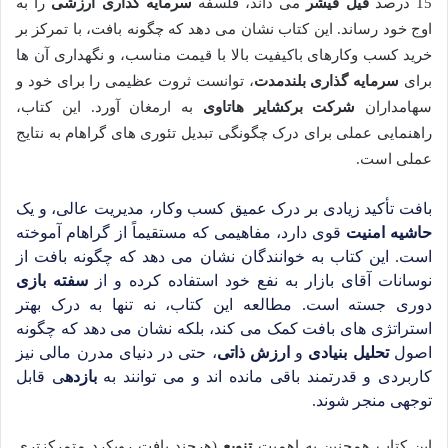
15 درصد
فیل فیشر
می داند، فلسفه
سرمایه گذاری ارزشی
را به
اوج خود رساند. این کتاب نشان می دهد که چگونه بافت، با تمرکز بر
خرید کسب وکارهای باکیفیت بالا با قیمت مناسب، و نگهداری آن ها
برای
سرمایه گذاری بلندمدت
، توانست ثروت عظیمی را برای خود و
سهامداران
شرکت برکشایر هاتاوی
به ارمغان آورد. این کتاب،
راهنمایی عملی برای درک چگونگی تبدیل تئوری های گراهام به نتایج
عملی است.
بافت تأکید زیادی بر درک عمیق کسب وکار، مدیریت عالی، و یک
حاشیه امنیت
قوی دارد، مفاهیمی که مستقیماً از گراهام آموخته
است. این کتاب به خوانندگان نشان می دهد که چگونه بافت از
نوسانات آقای بازار به نفع خود استفاده کرده و از
سفته بازی
دوری جسته است. مطالعه این کتاب، نه تنها به درک بهتر
استراتژی های بافت کمک می کند، بلکه نشان می دهد که چگونه
اصول
تحلیل بنیادی
و
ارزش ذاتی
، حتی در دنیای مدرن مالی نیز
کاربردی و قدرتمند باقی مانده اند و می توانند به
بازده
ی قابل
توجهی منجر شوند.
این کتاب همچنین به اهمیت
تنویع
(هرچند بافت رویکرد متمرکزتری