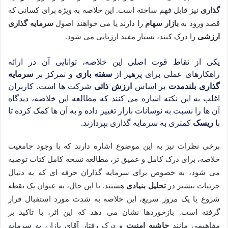
گذاری
نیز قابل فهم ساخته است. این خلاصه به ویژه برای کسانی که
قصد ورود به
بازار سهام
را دارند یا می خواهند اصول
سرمایه گذاری
ارزشی
را درک کنند، بسیار مفید ارزیابی می شود.
یکی از نقاط قوت اصلی این خلاصه، توانایی آن در ارائه
راهکارهای عملی برای پرهیز از
سفته بازی
و تمرکز بر
سرمایه
گذاری بلندمدت
بر اساس
ارزش ذاتی
شرکت ها است. کاربران
اغلب به این نکته اشاره می کنند که مطالعه این خلاصه، دیدگاه
آن ها را نسبت به نوسانات بازار تغییر داده و به آن ها کمک کرده تا
با
ریسک
کمتری به سرمایه گذاری بپردازند.
برخی نظرات نیز به این موضوع اشاره دارند که با وجود جامعیت
خلاصه، برای درک کامل و عمیق تر، مطالعه نسخه کامل کتاب توصیه
می شود، به خصوص برای سرمایه گذاران حرفه ای که به دنبال
جزئیات بیشتر در
تحلیل بنیادی
هستند. با این حال، به عنوان یک نقطه
شروع یا یک مرور سریع، این خلاصه به شدت مورد استقبال قرار
گرفته است. بازخوردها نشان می دهد که این اثر، با تاکید بر
مفاهیمی مانند
حاشیه امنیت
و درک رفتار آقای بازار، به سرمایه