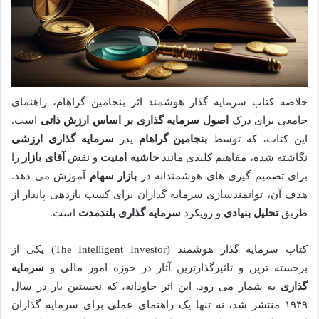
خلاصه کتاب سرمایه گذار هوشمند اثر بنجامین گراهام، راهنمای
جامعی برای درک
اصول سرمایه گذاری بر اساس ارزش ذاتی
است.
این کتاب، که توسط
بنجامین گراهام
پدر
سرمایه گذاری ارزشی
نگاشته شده، مفاهیم کلیدی مانند
حاشیه امنیت
و نقش
آقای بازار
را
برای تصمیم گیری های هوشمندانه در
بازار سهام
آموزش می دهد.
هدف آن، توانمندسازی سرمایه گذاران برای کسب بازدهی پایدار از
طریق
تحلیل بنیادی
و رویکرد
سرمایه گذاری بلندمدت
است.
کتاب سرمایه گذار هوشمند (The Intelligent Investor) یکی از
برجسته ترین و تاثیرگذارترین آثار در حوزه امور مالی و
سرمایه
گذاری
به شمار می رود. این اثر جاودانه، که نخستین بار در سال
۱۹۴۹ منتشر شد، نه تنها یک راهنمای عملی برای سرمایه گذاران