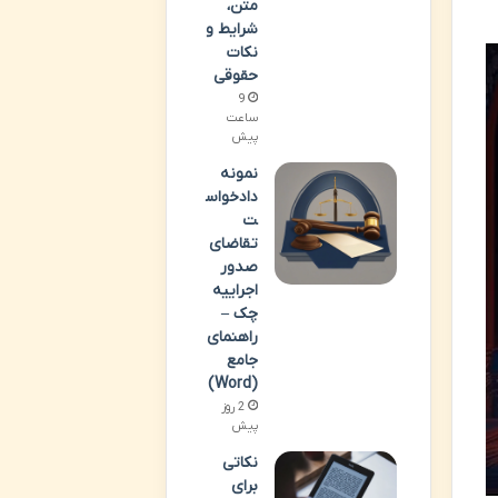
متن،
شرایط و
نکات
حقوقی
9
ساعت
پیش
نمونه
دادخواس
ت
تقاضای
صدور
اجراییه
چک –
راهنمای
جامع
(Word)
2 روز
پیش
نکاتی
برای