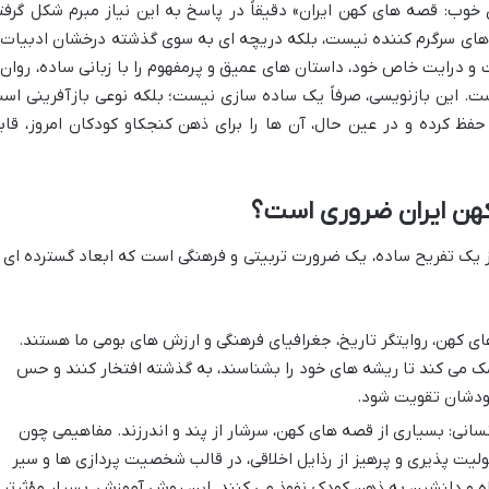
وب: قصه های کهن ایران» دقیقاً در پاسخ به این نیاز مبرم شکل گرفت
ن های سرگرم کننده نیست، بلکه دریچه ای به سوی گذشته درخشان ادبیات 
و درایت خاص خود، داستان های عمیق و پرمفهوم را با زبانی ساده، روان 
. این بازنویسی، صرفاً یک ساده سازی نیست؛ بلکه نوعی بازآفرینی اس
فظ کرده و در عین حال، آن ها را برای ذهن کنجکاو کودکان امروز، قاب
 کهن ایران ضروری است؟
از یک تفریح ساده، یک ضرورت تربیتی و فرهنگی است که ابعاد گسترده ای ر
ی کهن، روایتگر تاریخ، جغرافیای فرهنگی و ارزش های بومی ما هستند.
مک می کند تا ریشه های خود را بشناسند، به گذشته افتخار کنند و حس
ودشان تقویت شود.
انی: بسیاری از قصه های کهن، سرشار از پند و اندرزند. مفاهیمی چون
ت پذیری و پرهیز از رذایل اخلاقی، در قالب شخصیت پردازی ها و سیر
ه و دلنشین به ذهن کودک نفوذ می کنند. این روش آموزش، بسیار مؤثرتر 