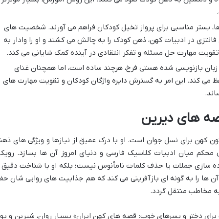
، بستر مناسبی برای پرواز تخیل کودکان فراهم می آورند. شخصیت های
 فانتزی در ادبیات کهن، ذهن کودک را به چالش می کشند و او را وادار به
ه تقویت مهارت حل مسئله و تفکر انتقادی در آینده کمک شایانی می کند.
: زبان بازنویسی شده هستی فرخ، هرچند ساده است، اما همچنان غنای
حفظ می کند. این امر به گسترش دایره واژگان کودکان و تقویت مهارت های
اند.
صه های دیرین
ن کهن برای نسل جوان است. او با درک عمیق از نیازها و ویژگی های ذهن
محکم میان ادبیات کلاسیک فارسی و دنیای امروز آن ها بسازد. رویکر
ده سازی جملات یا حذف کلمات نامأنوس نیست؛ بلکه او با شناخت دقیق ا
آن ها را به گونه ای بازآفرینی می کند که هم جذابیت های روایی شان حف
به مخاطب منتقل گردد.
ی دختر و پسرهای خوب: قصه های کهن ایران» بسیار روان، شیرین و پوی