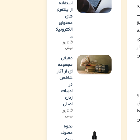
استفاده
ه
از پلتفرم
ت
های
ع
محتوای
الکترونیک
ه
ی
ی
2 روز
ز
پیش
ن
معرفی
مجموعه
ای از آثار
شاخص
در
ادبیات
و
زبان
ل
اصلی
ط
2 روز
پیش
ن
نحوه
مصرف
سرم