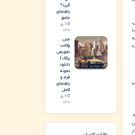
گیرد؟
راهنمای
جامع
،
3 روز
پیش
ا
ه
متن
وکالت
ه
تعویض
پلاک |
دانلود
نمونه
فرم و
ی
راهنمای
کامل
4 روز
پیش
.
ن
ز
نظرات کاربران