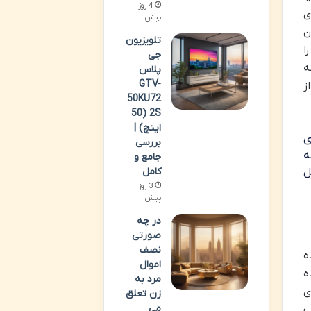
4 روز
ی
پیش
ن
تلویزیون
ا
جی
ه
پلاس
GTV-
ز
50KU72
2S (50
اینچ) |
ی
بررسی
ه
جامع و
کامل
ل
3 روز
پیش
در چه
صورتی
نصف
ه
اموال
ه
مرد به
ی
زن تعلق
می
ب