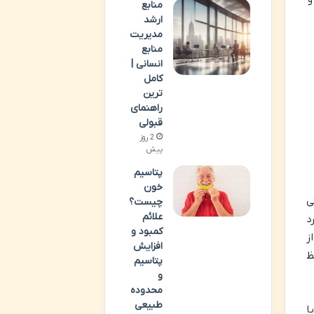
منابع
ارشد
مدیریت
منابع
انسانی |
کامل
ترین
راهنمای
قبولی
2 روز
پیش
پتاسیم
خون
ی
چیست؟
علائم
د
کمبود و
ز
افزایش
ظ
پتاسیم
و
محدوده
طبیعی
ا