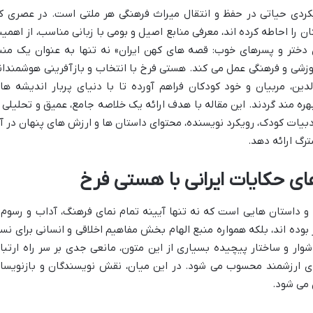
یکردی حیاتی در حفظ و انتقال میراث فرهنگی هر ملتی است. در عصری ک
 را احاطه کرده اند، معرفی منابع اصیل و بومی با زبانی مناسب، از اهمی
 دختر و پسرهای خوب: قصه های کهن ایران» نه تنها به عنوان یک منب
موزشی و فرهنگی عمل می کند. هستی فرخ با انتخاب و بازآفرینی هوشمندان
دین، مربیان و خود کودکان فراهم آورده تا با دنیای پربار اندیشه ها
هره مند گردند. این مقاله با هدف ارائه یک خلاصه جامع، عمیق و تحلیلی ا
ادبیات کودک، رویکرد نویسنده، محتوای داستان ها و ارزش های پنهان در آ
ترگ ارائه دهد.
ی حکایات ایرانی با هستی فرخ
 و داستان هایی است که نه تنها آیینه تمام نمای فرهنگ، آداب و رسوم 
وده اند، بلکه همواره منبع الهام بخش مفاهیم اخلاقی و انسانی برای نس
شوار و ساختار پیچیده بسیاری از این متون، مانعی جدی بر سر راه ارتبا
های ارزشمند محسوب می شود. در این میان، نقش نویسندگان و بازنویسا
 می شود.