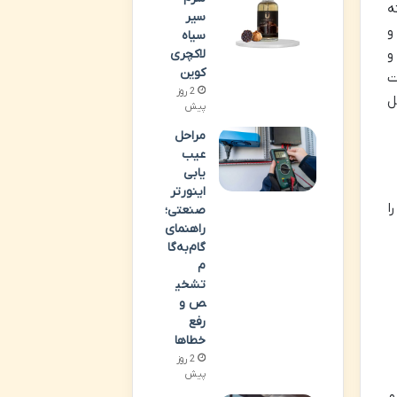
ه
سیر
و
سیاه
لاکچری
و
کوین
ت
2 روز
ل
پیش
مراحل
عیب
یابی
اینورتر
ا
صنعتی؛
راهنمای
گام‌به‌گا
م
تشخی
ص و
رفع
خطاها
2 روز
پیش
و