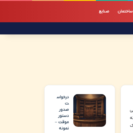
ساختمان
صنایع
درخواس
ت
صدور
ی
دستور
ه
موقت –
ک
نمونه