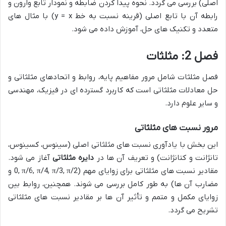
اصلی) بررسی می گردد. نحوه پیدا کردن ضابطه و نمودار تابع وارون و
رابطه آن با تابع اصلی (قرینه نسبت به خط
y = x
) با مثال های
متعدد و تکنیک های حل، آموزش داده می شود.
فصل 2: مثلثات
فصل مثلثات شامل مرور مفاهیم پایه، روابط و اتحادهای مثلثاتی و
حل معادلات مثلثاتی است که کاربرد گسترده ای در فیزیک، مهندسی
و سایر علوم دارد.
مرور نسبت های مثلثاتی
این بخش با یادآوری نسبت های مثلثاتی اصلی (سینوس، کسینوس،
تانژانت و کتانژانت) و تعریف آن ها در
دایره مثلثاتی
آغاز می شود.
مقادیر نسبت های مثلثاتی برای زوایای مهم (
0, π/6, π/4, π/3, π/2
و
مضارب آن ها) به طور کامل بررسی می شوند. همچنین، روابط بین
زوایای مکمل و متمم و تأثیر آن ها بر مقادیر نسبت های مثلثاتی
تشریح می گردد.