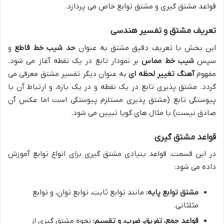
قواعد مشتق گیری و مشتق توابع خاص می پردازد.
تعریف مشتق و تفسیر هندسی
این بخش با تعریف دقیق مشتق به عنوان
حد شیب خط قاطع
و
سپس
شیب خط مماس
بر نمودار تابع در یک نقطه آغاز می شود.
مفهوم
آهنگ تغییر لحظه ای
به عنوان دیگر تفسیر مشتق معرفی می
گردد. مشتق پذیری تابع در یک نقطه و در یک بازه، و ارتباط آن با
پیوستگی تابع (مشتق پذیری مستلزم پیوستگی است اما عکس آن
صادق نیست) با مثال های گویا تبیین می شود.
قواعد مشتق گیری
در این قسمت، قواعد بنیادی مشتق گیری برای انواع توابع آموزش
داده می شود:
مشتق توابع پایه:
مانند توابع ثابت، توابع توان، و توابع
مثلثاتی.
قواعد جمع، تفریق، ضرب، و تقسیم:
نحوه مشتق گیری از