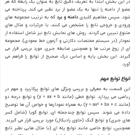
در این بخش، ابتدا به تعریف دقیق تابع به عنوان یک رابطه که هر
عضو از دامنه را تنها به یک عضو از برد نظیر می کند، پرداخته می
شود. سپس مفاهیم کلیدی
دامنه و برد
که به ترتیب مجموعه های
ورودی و خروجی تابع را مشخص می کنند، با جزئیات و مثال های
متنوع تبیین می گردند. روش های نمایش تابع نیز شامل استفاده از
نمودار (در سیستم مختصات دکارتی و آزمون خط عمودی)، مجموعه
ای از زوج مرتب ها و همچنین ضابطه جبری، مورد بررسی قرار می
گیرند. این بخش پایه و اساس درک صحیح از توابع را فراهم می
آورد.
انواع توابع مهم
این قسمت به معرفی و بررسی ویژگی های توابع پرکاربرد و مهم در
ریاضی می پردازد. توابع خطی (مانند
y = ax + b
) و توابع درجه دو
(مانند
y = ax² + bx + c
) به همراه نمودارها و خواص آن ها توضیح
داده می شوند. سپس توابع چندجمله ای، توابع گویا (شامل کسر
های جبری) و توابع گنگ (حاوی رادیکال) مورد بررسی قرار می گیرند.
همچنین، توابع خاصی مانند توابع پله ای (با مثال هایی نظیر تابع