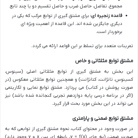
مجموع، تفاضل، حاصل ضرب و حاصل تقسیم دو یا چند تابع.
قاعده زنجیره ای:
برای مشتق گیری از توابع مرکب که یکی در
دیگری جایگزین شده اند. این قاعده از اهمیت ویژه ای
برخوردار است.
تمرینات متعدد برای تسلط بر این قواعد ارائه می گردد.
مشتق توابع مثلثاتی و خاص
این بخش به مشتق گیری از توابع مثلثاتی اصلی (سینوس،
کسینوس، تانژانت، کتانژانت) و همچنین توابع مثلثاتی معکوس (در
صورت پوشش در کتاب) می پردازد. مشتق توابع نمایی و لگاریتمی
(اگر در برنامه درسی پایه دوازدهم تجربی گنجانده شده باشد) نیز
می تواند در این بخش مورد بحث قرار گیرد.
مشتق توابع ضمنی و پارامتری
در صورت وجود در محتوای کتاب، نحوه مشتق گیری از توابعی که به
صورت ضمنی (به جای
y = f(x)
، رابطه ای بین
x
و
y
وجود دارد)