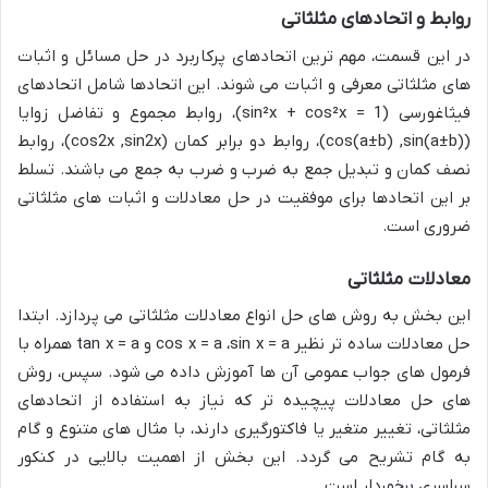
روابط و اتحادهای مثلثاتی
در این قسمت، مهم ترین اتحادهای پرکاربرد در حل مسائل و اثبات
های مثلثاتی معرفی و اثبات می شوند. این اتحادها شامل اتحادهای
فیثاغورسی (
sin²x + cos²x = 1
)، روابط مجموع و تفاضل زوایا
(
sin(a±b)
,
cos(a±b)
)، روابط دو برابر کمان (
sin2x
,
cos2x
)، روابط
نصف کمان و تبدیل جمع به ضرب و ضرب به جمع می باشند. تسلط
بر این اتحادها برای موفقیت در حل معادلات و اثبات های مثلثاتی
ضروری است.
معادلات مثلثاتی
این بخش به روش های حل انواع معادلات مثلثاتی می پردازد. ابتدا
حل معادلات ساده تر نظیر
sin x = a
،
cos x = a
و
tan x = a
همراه با
فرمول های جواب عمومی آن ها آموزش داده می شود. سپس، روش
های حل معادلات پیچیده تر که نیاز به استفاده از اتحادهای
مثلثاتی، تغییر متغیر یا فاکتورگیری دارند، با مثال های متنوع و گام
به گام تشریح می گردد. این بخش از اهمیت بالایی در کنکور
سراسری برخوردار است.