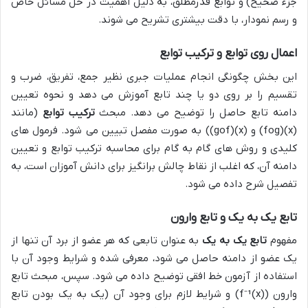
جزء صحیح) و توابع قدرمطلق، به دلیل اهمیت در حل مسائل خاص
و رسم نمودار، با دقت بیشتری تشریح می شوند.
اعمال روی توابع و ترکیب توابع
این بخش چگونگی انجام عملیات جبری نظیر جمع، تفریق، ضرب و
تقسیم را بر روی دو یا چند تابع آموزش می دهد و نحوه تعیین
دامنه تابع حاصل را توضیح می دهد. مبحث
ترکیب توابع
(مانند
(fog)(x)
و
(gof)(x)
) به صورت مفصل تبیین می شود. فرمول های
کلیدی و روش های گام به گام برای محاسبه ترکیب توابع و تعیین
دامنه آن، که اغلب از نقاط چالش برانگیز برای دانش آموزان است، به
تفصیل شرح داده می شود.
تابع یک به یک و تابع وارون
مفهوم
تابع یک به یک
به عنوان تابعی که هر عضو از برد آن تنها از
یک عضو از دامنه حاصل می شود، معرفی شده و شرایط وجود آن با
استفاده از آزمون خط افقی توضیح داده می شود. سپس، مبحث تابع
وارون (
f⁻¹(x)
) و شرایط لازم برای وجود آن (یک به یک بودن تابع