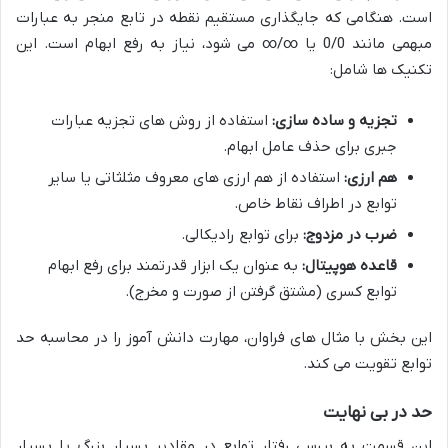
است. هنگامی که جایگذاری مستقیم نقطه در تابع منجر به عبارات
مبهمی مانند
0/0
یا
∞/∞
می شود، نیاز به رفع ابهام است. این
تکنیک ها شامل:
تجزیه و ساده سازی:
استفاده از روش های تجزیه عبارات
جبری برای حذف عامل ابهام.
هم ارزی:
استفاده از هم ارزی های معروف مثلثاتی یا سایر
توابع در اطراف نقاط خاص.
ضرب در مزدوج:
برای توابع رادیکالی.
قاعده هوپیتال:
به عنوان یک ابزار قدرتمند برای رفع ابهام
توابع کسری (مشتق گرفتن از صورت و مخرج).
این بخش با مثال های فراوان، مهارت دانش آموز را در محاسبه حد
توابع تقویت می کند.
حد در بی نهایت
این قسمت به بررسی رفتار توابع در مقادیر بسیار بزرگ یا بسیار