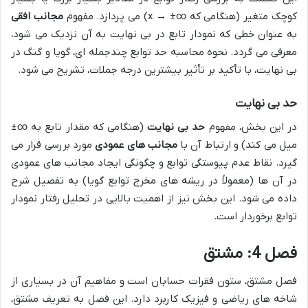
کوچک متغیر (هنگامی که
x → ±∞
) می پردازد. مفهوم
مجانب افقی
به عنوان خطی که نمودار تابع در بی نهایت به آن نزدیک می شود،
معرفی می گردد. نحوه محاسبه حد توابع چندجمله ای، گویا و گنگ در
بی نهایت، با تأکید بر تأثیر بیشترین درجه جملات، تشریح می شود.
حد بی نهایت
در این بخش، مفهوم
حد بی نهایت
(هنگامی که مقدار تابع به
±∞
میل می کند) و ارتباط آن با
مجانب های عمودی
مورد بررسی قرار می
گیرد. نقاط عدم پیوستگی توابع و چگونگی ایجاد مجانب های عمودی
در آن ها (معمولاً در ریشه های مخرج توابع گویا) به تفصیل شرح
داده می شود. این بخش نیز از اهمیت بالایی در تحلیل رفتار نمودار
توابع برخوردار است.
فصل 4: مشتق
فصل مشتق، ستون فقرات حسابان است و مفاهیم آن در بسیاری از
شاخه های ریاضی و فیزیک کاربرد دارد. این فصل به تعریف مشتق،