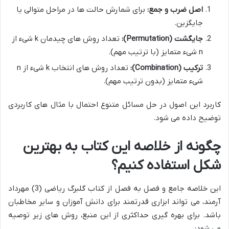
اصل ضرب و جمع:
برای شمارش حالت ها در مراحل متوالی یا
جایگزین.
جایگشت (Permutation):
تعداد روش های چیدمان
k
شیء از
n
شیء متمایز (با ترتیب مهم).
ترکیب (Combination):
تعداد روش های انتخاب
k
شیء از
n
شیء متمایز (بدون ترتیب مهم).
کاربرد این اصول در حل مسائل متنوع احتمال با مثال های کاربردی
توضیح داده می شود.
چگونه از خلاصه این کتاب به بهترین
شکل استفاده کنیم؟
این خلاصه جامع و فصل به فصل از کتاب گلبرگ ریاضی (3) مهرداد
آرمند، می تواند ابزاری قدرتمند برای دانش آموزان و سایر مخاطبان
باشد. برای بهره گیری حداکثری از این منبع، روش های زیر توصیه
می شود: